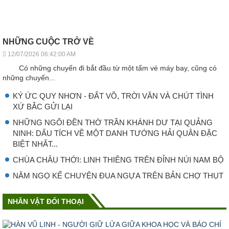
NHỮNG CUỘC TRỞ VỀ
12/07/2026 06:42:00 AM
Có những chuyến đi bắt đầu từ một tấm vé máy bay, cũng có
những chuyến...
KÝ ỨC QUY NHƠN - ĐẤT VÕ, TRỜI VĂN VÀ CHÚT TÌNH
XỨ BẮC GỬI LẠI
NHỮNG NGÔI ĐỀN THỜ TRẦN KHÁNH DƯ TẠI QUẢNG
NINH: DẤU TÍCH VỀ MỘT DANH TƯỚNG HẢI QUÂN ĐẶC
BIỆT NHẤT...
CHÙA CHÂU THỚI: LINH THIÊNG TRÊN ĐỈNH NÚI NAM BỘ
NĂM NGỌ KỂ CHUYỆN ĐUA NGỰA TRÊN BẢN CHỢ THỤT
NHÂN VẬT ĐỐI THOẠI