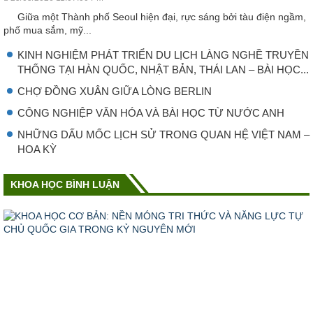
Giữa một Thành phố Seoul hiện đại, rực sáng bởi tàu điện ngầm,
phố mua sắm, mỹ...
KINH NGHIỆM PHÁT TRIỂN DU LỊCH LÀNG NGHỀ TRUYỀN
THỐNG TẠI HÀN QUỐC, NHẬT BẢN, THÁI LAN – BÀI HỌC...
CHỢ ĐỒNG XUÂN GIỮA LÒNG BERLIN
CÔNG NGHIỆP VǍN HÓA VÀ BÀI HỌC TỪ NƯỚC ANH
NHỮNG DẤU MỐC LỊCH SỬ TRONG QUAN HỆ VIỆT NAM –
HOA KỲ
KHOA HỌC BÌNH LUẬN