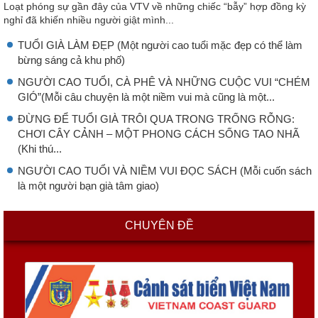
Loạt phóng sự gần đây của VTV về những chiếc “bẫy” hợp đồng kỳ
nghỉ đã khiến nhiều người giật mình...
TUỔI GIÀ LÀM ĐẸP (Một người cao tuổi mặc đẹp có thể làm
bừng sáng cả khu phố)
NGƯỜI CAO TUỔI, CÀ PHÊ VÀ NHỮNG CUỘC VUI “CHÉM
GIÓ”(Mỗi câu chuyện là một niềm vui mà cũng là một...
ĐỪNG ĐỂ TUỔI GIÀ TRÔI QUA TRONG TRỐNG RỖNG:
CHƠI CÂY CẢNH – MỘT PHONG CÁCH SỐNG TAO NHÃ
(Khi thú...
NGƯỜI CAO TUỔI VÀ NIỀM VUI ĐỌC SÁCH (Mỗi cuốn sách
là một người bạn già tâm giao)
CHUYÊN ĐỀ