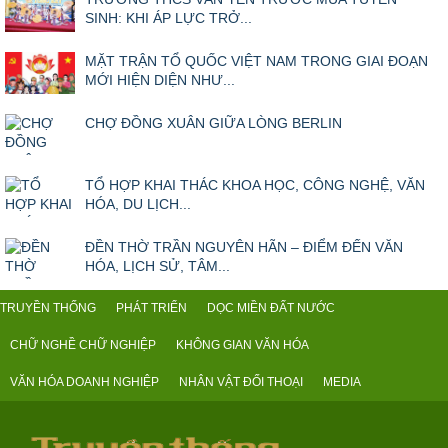
SINH: KHI ÁP LỰC TRỞ...
MẶT TRẬN TỔ QUỐC VIỆT NAM TRONG GIAI ĐOẠN
MỚI HIỆN DIỆN NHƯ...
CHỢ ĐỒNG XUÂN GIỮA LÒNG BERLIN
TỔ HỢP KHAI THÁC KHOA HỌC, CÔNG NGHỆ, VĂN
HÓA, DU LỊCH...
ĐỀN THỜ TRẦN NGUYÊN HÃN – ĐIỂM ĐẾN VĂN
HÓA, LỊCH SỬ, TÂM...
TRUYỀN THỐNG
PHÁT TRIỂN
DỌC MIỀN ĐẤT NƯỚC
CHỮ NGHỀ CHỮ NGHIỆP
KHÔNG GIAN VĂN HÓA
VĂN HÓA DOANH NGHIỆP
NHÂN VẬT ĐỐI THOẠI
MEDIA