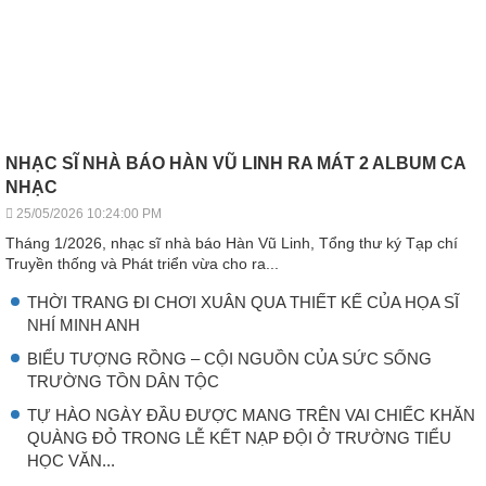
NHẠC SĨ NHÀ BÁO HÀN VŨ LINH RA MÁT 2 ALBUM CA
NHẠC
25/05/2026 10:24:00 PM
Tháng 1/2026, nhạc sĩ nhà báo Hàn Vũ Linh, Tổng thư ký Tạp chí
Truyền thống và Phát triển vừa cho ra...
THỜI TRANG ĐI CHƠI XUÂN QUA THIẾT KẾ CỦA HỌA SĨ
NHÍ MINH ANH
BIỂU TƯỢNG RỒNG – CỘI NGUỒN CỦA SỨC SỐNG
TRƯỜNG TỒN DÂN TỘC
TỰ HÀO NGÀY ĐẦU ĐƯỢC MANG TRÊN VAI CHIẾC KHĂN
QUÀNG ĐỎ TRONG LỄ KẾT NẠP ĐỘI Ở TRƯỜNG TIỂU
HỌC VĂN...