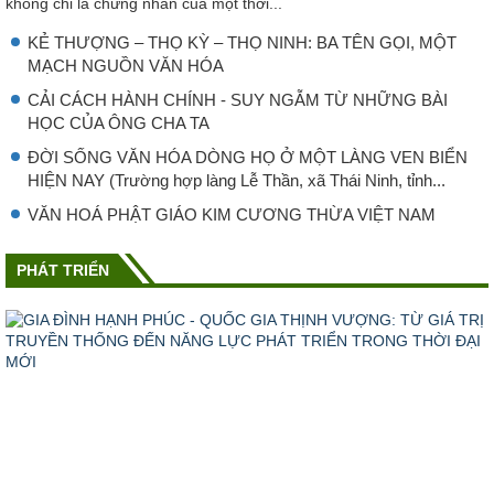
không chỉ là chứng nhân của một thời...
KẺ THƯỢNG – THỌ KỲ – THỌ NINH: BA TÊN GỌI, MỘT
MẠCH NGUỒN VĂN HÓA
CẢI CÁCH HÀNH CHÍNH - SUY NGẪM TỪ NHỮNG BÀI
HỌC CỦA ÔNG CHA TA
ĐỜI SỐNG VĂN HÓA DÒNG HỌ Ở MỘT LÀNG VEN BIỂN
HIỆN NAY (Trường hợp làng Lễ Thần, xã Thái Ninh, tỉnh...
VĂN HOÁ PHẬT GIÁO KIM CƯƠNG THỪA VIỆT NAM
PHÁT TRIỂN