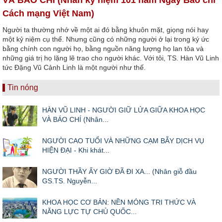
Cách mạng Việt Nam)
Người ta thường nhớ về một ai đó bằng khuôn mặt, giọng nói hay
một kỷ niệm cụ thể. Nhưng cũng có những người ở lại trong ký ức
bằng chính con người họ, bằng nguồn năng lượng họ lan tỏa và
những giá trị họ lặng lẽ trao cho người khác. Với tôi, TS. Hàn Vũ Linh
tức Đặng Vũ Cảnh Linh là một người như thế.
Tin nóng
HÀN VŨ LINH - NGƯỜI GIỮ LỬA GIỮA KHOA HỌC
VÀ BÁO CHÍ (Nhân...
NGƯỜI CAO TUỔI VÀ NHỮNG CẠM BẪY DỊCH VỤ
HIỆN ĐẠI - Khi khát...
NGƯỜI THẦY ẤY GIỜ ĐÃ ĐI XA... (Nhân giỗ đầu
GS.TS. Nguyễn...
KHOA HỌC CƠ BẢN: NỀN MÓNG TRI THỨC VÀ
NĂNG LỰC TỰ CHỦ QUỐC...