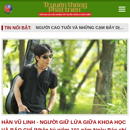
TIN NỔI BẬT:
TOÀN CẢNH VĂN HÓA NGHỆ THUẬT THÁNG 5/2026: NHIỀU SỰ KIỆN TÔN VINH LỊCH SỬ, DI SẢN VÀ SÁNG TẠO ĐƯƠNG ĐẠI
NGƯỜI CAO TUỔI VÀ NHỮNG CẠM BẪY DỊCH VỤ HIỆN ĐẠI - Khi khát vọng sống vui ở tuổi già bị dẫn dụ vào mê cung hợp đồng kỳ nghỉ
HÀN VŨ LINH - NGƯỜI GIỮ LỬA GIỮA KHOA HỌC
VÀ BÁO CHÍ (Nhân kỷ niệm 101 năm Ngày Báo chí