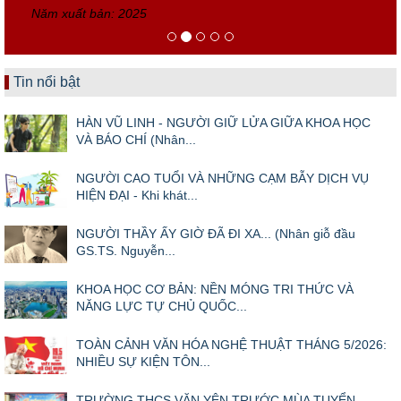
Năm xuất bản: 2025
Tin nổi bật
HÀN VŨ LINH - NGƯỜI GIỮ LỬA GIỮA KHOA HỌC
VÀ BÁO CHÍ (Nhân...
NGƯỜI CAO TUỔI VÀ NHỮNG CẠM BẪY DỊCH VỤ
HIỆN ĐẠI - Khi khát...
NGƯỜI THẦY ẤY GIỜ ĐÃ ĐI XA... (Nhân giỗ đầu
GS.TS. Nguyễn...
KHOA HỌC CƠ BẢN: NỀN MÓNG TRI THỨC VÀ
NĂNG LỰC TỰ CHỦ QUỐC...
TOÀN CẢNH VĂN HÓA NGHỆ THUẬT THÁNG 5/2026:
NHIỀU SỰ KIỆN TÔN...
TRƯỜNG THCS VĂN YÊN TRƯỚC MÙA TUYỂN