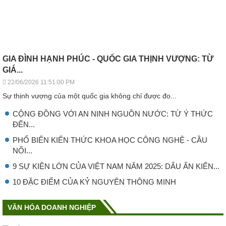
GIA ĐÌNH HẠNH PHÚC - QUỐC GIA THỊNH VƯỢNG: TỪ
GIÁ...
22/06/2026 11:51:00 PM
Sự thịnh vượng của một quốc gia không chỉ được đo...
CỘNG ĐỒNG VỚI AN NINH NGUỒN NƯỚC: TỪ Ý THỨC
ĐẾN...
PHỔ BIẾN KIẾN THỨC KHOA HỌC CÔNG NGHỆ - CẦU
NỐI...
9 SỰ KIỆN LỚN CỦA VIỆT NAM NĂM 2025: DẤU ẤN KIẾN...
10 ĐẶC ĐIỂM CỦA KỶ NGUYÊN THÔNG MINH
VĂN HÓA DOANH NGHIỆP