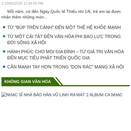
29/05/2026 11:04:00 PM
Mỗi năm, cứ đến Ngày Quốc tế Thiếu nhi 1/6, trẻ em lại được
nhận thêm những món...
TỪ “BÚP TRÊN CÀNH” ĐẾN MỘT THẾ HỆ KHỎE MẠNH
TỪ MỘT CÁI TÁT ĐẾN VĂN HÓA PHI BẠO LỰC TRONG
ĐỜI SỐNG XÃ HỘI
HẠNH PHÚC CHO MỌI GIA ĐÌNH – TỪ GIÁ TRỊ VĂN HÓA
ĐẾN MỤC TIÊU PHÁT TRIỂN QUỐC GIA
CẦN MẠNH TAY HƠN TRONG “DỌN RÁC” MẠNG XÃ HỘI
KHÔNG GIAN VĂN HÓA