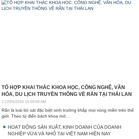
TỔ HỢP KHAI THÁC KHOA HỌC, CÔNG NGHỆ, VĂN
HÓA, DU LỊCH TRUYỀN THÔNG VỀ RẮN TẠI THÁI LAN
22/05/2026 10:59:00 AM
Rắn là loài bò sát đặc biệt sinh trưởng khắp mọi vùng miền trên thế
giới. Theo từ điển bách khoa mở...
HOẠT ĐỘNG SẢN XUẤT, KINH DOANH CỦA DOANH
NGHIỆP VỪA VÀ NHỎ TẠI VIỆT NAM HIỆN NAY