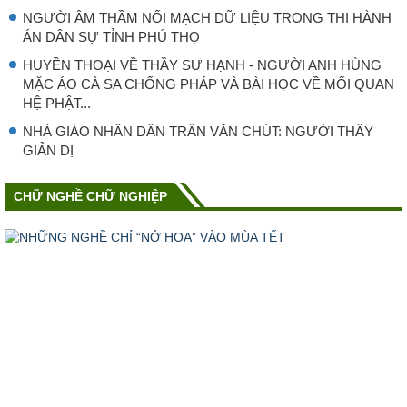
NGƯỜI ÂM THẦM NỐI MẠCH DỮ LIỆU TRONG THI HÀNH
ÁN DÂN SỰ TỈNH PHÚ THỌ
HUYỀN THOẠI VỀ THẦY SƯ HẠNH - NGƯỜI ANH HÙNG
MẶC ÁO CÀ SA CHỐNG PHÁP VÀ BÀI HỌC VỀ MỐI QUAN
HỆ PHẬT...
NHÀ GIÁO NHÂN DÂN TRẦN VĂN CHÚT: NGƯỜI THẦY
GIẢN DỊ
CHỮ NGHỀ CHỮ NGHIỆP