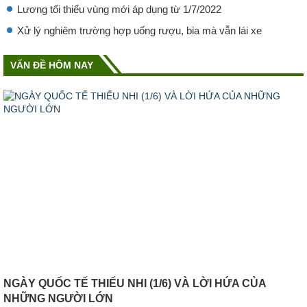
Lương tối thiểu vùng mới áp dụng từ 1/7/2022
Xử lý nghiêm trường hợp uống rượu, bia mà vẫn lái xe
VẤN ĐỀ HÔM NAY
NGÀY QUỐC TẾ THIẾU NHI (1/6) VÀ LỜI HỨA CỦA
NHỮNG NGƯỜI LỚN