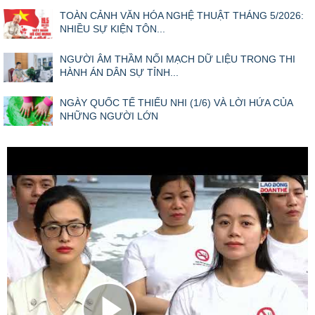
TOÀN CẢNH VĂN HÓA NGHỆ THUẬT THÁNG 5/2026:
NHIỀU SỰ KIỆN TÔN...
NGƯỜI ÂM THẦM NỐI MẠCH DỮ LIỆU TRONG THI
HÀNH ÁN DÂN SỰ TỈNH...
NGÀY QUỐC TẾ THIẾU NHI (1/6) VÀ LỜI HỨA CỦA
NHỮNG NGƯỜI LỚN