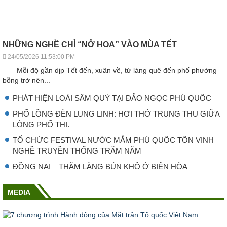
NHỮNG NGHỀ CHỈ “NỞ HOA” VÀO MÙA TẾT
24/05/2026 11:53:00 PM
Mỗi độ gần dịp Tết đến, xuân về, từ làng quê đến phố phường
bỗng trở nên...
PHÁT HIỆN LOÀI SÂM QUÝ TẠI ĐẢO NGỌC PHÚ QUỐC
PHỐ LỒNG ĐÈN LUNG LINH: HƠI THỞ TRUNG THU GIỮA
LÒNG PHỐ THỊ.
TỔ CHỨC FESTIVAL NƯỚC MẮM PHÚ QUỐC TÔN VINH
NGHỀ TRUYỀN THỐNG TRĂM NĂM
ĐỒNG NAI – THĂM LÀNG BÚN KHÔ Ở BIÊN HÒA
MEDIA