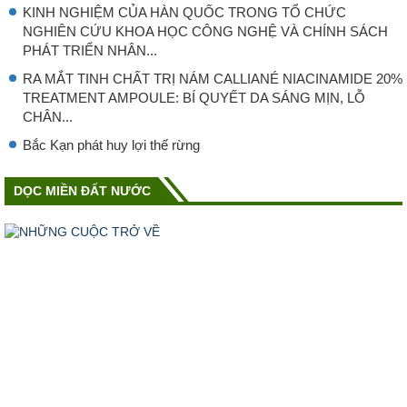
KINH NGHIỆM CỦA HÀN QUỐC TRONG TỔ CHỨC
NGHIÊN CỨU KHOA HỌC CÔNG NGHỆ VÀ CHÍNH SÁCH
PHÁT TRIỂN NHÂN...
RA MẮT TINH CHẤT TRỊ NÁM CALLIANÉ NIACINAMIDE 20%
TREATMENT AMPOULE: BÍ QUYẾT DA SÁNG MỊN, LỖ
CHÂN...
Bắc Kạn phát huy lợi thế rừng
DỌC MIỀN ĐẤT NƯỚC