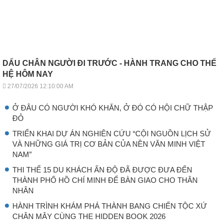
DẤU CHÂN NGƯỜI ĐI TRƯỚC - HÀNH TRANG CHO THẾ
HỆ HÔM NAY
27/07/2026 12:10:00 AM
Ở ĐÂU CÓ NGƯỜI KHÓ KHĂN, Ở ĐÓ CÓ HỘI CHỮ THẬP
ĐỎ
TRIỂN KHAI DỰ ÁN NGHIÊN CỨU “CỘI NGUỒN LỊCH SỬ
VÀ NHỮNG GIÁ TRỊ CƠ BẢN CỦA NỀN VĂN MINH VIỆT
NAM”
THI THỂ 15 DU KHÁCH ẤN ĐỘ ĐÃ ĐƯỢC ĐƯA ĐẾN
THÀNH PHỐ HỒ CHÍ MINH ĐỂ BÀN GIAO CHO THÂN
NHÂN
HÀNH TRÌNH KHÁM PHÁ THÀNH BANG CHIẾN TỘC XỨ
CHÂN MÂY CÙNG THE HIDDEN BOOK 2026