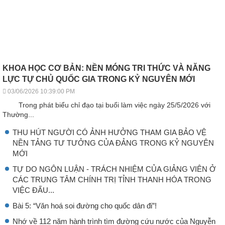
KHOA HỌC CƠ BẢN: NỀN MÓNG TRI THỨC VÀ NĂNG
LỰC TỰ CHỦ QUỐC GIA TRONG KỶ NGUYÊN MỚI
03/06/2026 10:39:00 PM
Trong phát biểu chỉ đạo tại buổi làm việc ngày 25/5/2026 với
Thường...
THU HÚT NGƯỜI CÓ ẢNH HƯỞNG THAM GIA BẢO VỆ
NỀN TẢNG TƯ TƯỞNG CỦA ĐẢNG TRONG KỶ NGUYÊN
MỚI
TỰ DO NGÔN LUẬN - TRÁCH NHIỆM CỦA GIẢNG VIÊN Ở
CÁC TRUNG TÂM CHÍNH TRỊ TỈNH THANH HÓA TRONG
VIỆC ĐẤU...
Bài 5: “Văn hoá soi đường cho quốc dân đi”!
Nhớ về 112 năm hành trình tìm đường cứu nước của Nguyễn