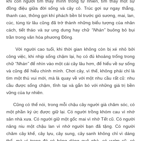
khi con người tìm thấy mình trong tự nhiên, tìm thấy một sự
đồng điệu giữa đời sống và cây cỏ. Trúc gợi sự ngay thẳng,
thanh cao, thông gợi khí phách bền bỉ trước gió sương, mai, lan,
cúc, tùng từ lâu cũng đã trở thành những biểu tượng của nhân
cách, tiết tháo và sự ung dung hay chữ
“Nhàn”
buông bỏ bụi
trần trong văn hóa phương Đông.
Với người cao tuổi, khi thời gian không còn bị xé nhỏ bởi
công việc, khi nhịp sống chậm lại, họ có đủ khoảng trống trong
chữ
“Nhàn”
để nhìn vào một cái cây lâu hơn, để hiểu về sự sống
và cũng để hiểu chính mình. Chơi cây, vì thế, không phải chỉ là
tìm một thú vui mới, mà là quay về với một nhu cầu rất cũ: nhu
cầu được sống chậm, tĩnh tại và gắn bó với những giá trị bền
vững của tự nhiên.
Cũng có thể nói, trong mỗi chậu cây người già chăm sóc, có
một phần ký ức được giữ lại. Có người trồng khóm cau vì nhớ
sân nhà xưa. Có người giữ một gốc mai vì nhớ Tết cũ. Có người
nâng niu một chậu lan vì nhớ người bạn đã tặng. Có người
chăm cây khế, cây lựu, cây sung, cây sanh không chỉ vì dáng
thế, mà vì trong đó có bóng dáng quê nhà, có vườn cũ, có