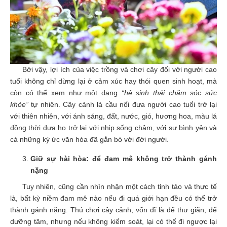
Bởi vậy, lợi ích của việc trồng và chơi cây đối với người cao
tuổi không chỉ dừng lại ở cảm xúc hay thói quen sinh hoạt, mà
còn có thể xem như một dạng
“hệ sinh thái chăm sóc sức
khỏe”
tự nhiên. Cây cảnh là cầu nối đưa người cao tuổi trở lại
với thiên nhiên, với ánh sáng, đất, nước, gió, hương hoa, màu lá
đồng thời đưa họ trở lại với nhịp sống chậm, với sự bình yên và
cả những ký ức văn hóa đã gắn bó với đời người.
Giữ sự hài hòa: để đam mê không trở thành gánh
nặng
Tuy nhiên, cũng cần nhìn nhận một cách tỉnh táo và thực tế
là, bất kỳ niềm đam mê nào nếu đi quá giới hạn đều có thể trở
thành gánh nặng. Thú chơi cây cảnh, vốn dĩ là để thư giãn, để
dưỡng tâm, nhưng nếu không kiểm soát, lại có thể đi ngược lại