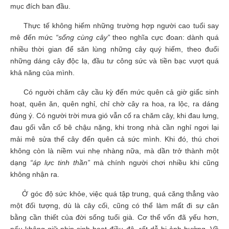
mục đích ban đầu.
Thực tế không hiếm những trường hợp người cao tuổi say
mê đến mức
“sống cùng cây”
theo nghĩa cực đoan: dành quá
nhiều thời gian để săn lùng những cây quý hiếm, theo đuổi
những dáng cây độc lạ, đầu tư công sức và tiền bạc vượt quá
khả năng của mình.
Có người chăm cây cầu kỳ đến mức quên cả giờ giấc sinh
hoạt, quên ăn, quên nghỉ, chỉ chờ cây ra hoa, ra lộc, ra dáng
đúng ý. Có người trời mưa gió vẫn cố ra chăm cây, khi đau lưng,
đau gối vẫn cố bê chậu nặng, khi trong nhà cần nghỉ ngơi lại
mải mê sửa thế cây đến quên cả sức mình. Khi đó, thú chơi
không còn là niềm vui nhẹ nhàng nữa, mà dần trở thành một
dạng
“áp lực tinh thần”
mà chính người chơi nhiều khi cũng
không nhận ra.
Ở góc độ sức khỏe, việc quá tập trung, quá căng thẳng vào
một đối tượng, dù là cây cối, cũng có thể làm mất đi sự cân
bằng cần thiết của đời sống tuổi già. Cơ thể vốn đã yếu hơn,