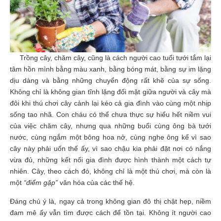
Trồng cây, chăm cây, cũng là cách người cao tuổi tưới tắm lại
tâm hồn mình bằng màu xanh, bằng bóng mát, bằng sự im lặng
dịu dàng và bằng những chuyển động rất khẽ của sự sống.
Không chỉ là không gian tĩnh lặng đối mặt giữa người và cây mà
đôi khi thú chơi cây cảnh lại kéo cả gia đình vào cùng một nhịp
sống tao nhã. Con cháu có thể chưa thực sự hiểu hết niềm vui
của việc chăm cây, nhưng qua những buổi cùng ông bà tưới
nước, cùng ngắm một bông hoa nở, cùng nghe ông kể vì sao
cây này phải uốn thế ấy, vì sao chậu kia phải đặt nơi có nắng
vừa đủ, những kết nối gia đình được hình thành một cách tự
nhiên. Cây, theo cách đó, không chỉ là một thú chơi, mà còn là
một
“điểm gặp”
văn hóa của các thế hệ.
Đáng chú ý là, ngay cả trong không gian đô thị chật hẹp, niềm
đam mê ấy vẫn tìm được cách để tồn tại. Không ít người cao