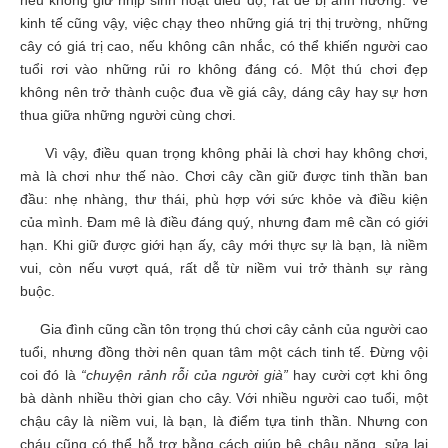
nếu không giữ nhịp sinh hoạt điều độ, rất dễ bị ảnh hưởng. Về
kinh tế cũng vậy, việc chạy theo những giá trị thị trường, những
cây có giá trị cao, nếu không cân nhắc, có thể khiến người cao
tuổi rơi vào những rủi ro không đáng có. Một thú chơi đẹp
không nên trở thành cuộc đua về giá cây, dáng cây hay sự hơn
thua giữa những người cùng chơi.
Vì vậy, điều quan trọng không phải là chơi hay không chơi,
mà là chơi như thế nào. Chơi cây cần giữ được tinh thần ban
đầu: nhẹ nhàng, thư thái, phù hợp với sức khỏe và điều kiện
của mình. Đam mê là điều đáng quý, nhưng đam mê cần có giới
hạn. Khi giữ được giới hạn ấy, cây mới thực sự là bạn, là niềm
vui, còn nếu vượt quá, rất dễ từ niềm vui trở thành sự ràng
buộc.
Gia đình cũng cần tôn trọng thú chơi cây cảnh của người cao
tuổi, nhưng đồng thời nên quan tâm một cách tinh tế. Đừng vội
coi đó là
“chuyện rảnh rỗi của người già”
hay cười cợt khi ông
bà dành nhiều thời gian cho cây. Với nhiều người cao tuổi, một
chậu cây là niềm vui, là bạn, là điểm tựa tinh thần. Nhưng con
cháu cũng có thể hỗ trợ bằng cách giúp bê chậu nặng, sửa lại