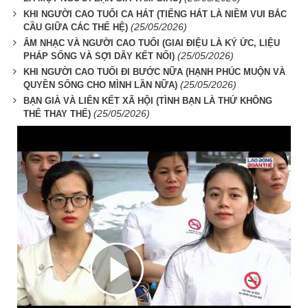
KHI NGƯỜI CAO TUỔI CA HÁT (TIẾNG HÁT LÀ NIỀM VUI BẮC
(25/05/2026)
CẦU GIỮA CÁC THẾ HỆ)
ÂM NHẠC VÀ NGƯỜI CAO TUỔI (GIAI ĐIỆU LÀ KÝ ỨC, LIỆU
(25/05/2026)
PHÁP SỐNG VÀ SỢI DÂY KẾT NỐI)
KHI NGƯỜI CAO TUỔI ĐI BƯỚC NỮA (HẠNH PHÚC MUỘN VÀ
(25/05/2026)
QUYỀN SỐNG CHO MÌNH LẦN NỮA)
BẠN GIÀ VÀ LIÊN KẾT XÃ HỘI (TÌNH BẠN LÀ THỨ KHÔNG
(25/05/2026)
THỂ THAY THẾ)