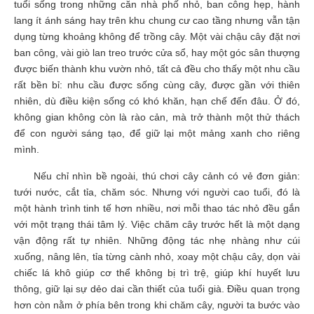
tuổi sống trong những căn nhà phố nhỏ, ban công hẹp, hành
lang ít ánh sáng hay trên khu chung cư cao tầng nhưng vẫn tận
dụng từng khoảng không để trồng cây. Một vài chậu cây đặt nơi
ban công, vài giò lan treo trước cửa sổ, hay một góc sân thượng
được biến thành khu vườn nhỏ, tất cả đều cho thấy một nhu cầu
rất bền bỉ: nhu cầu được sống cùng cây, được gần với thiên
nhiên, dù điều kiện sống có khó khăn, hạn chế đến đâu. Ở đó,
không gian không còn là rào cản, mà trở thành một thử thách
để con người sáng tạo, để giữ lại một mảng xanh cho riêng
mình.
Nếu chỉ nhìn bề ngoài, thú chơi cây cảnh có vẻ đơn giản:
tưới nước, cắt tỉa, chăm sóc. Nhưng với người cao tuổi, đó là
một hành trình tinh tế hơn nhiều, nơi mỗi thao tác nhỏ đều gắn
với một trạng thái tâm lý. Việc chăm cây trước hết là một dạng
vận động rất tự nhiên. Những động tác nhẹ nhàng như cúi
xuống, nâng lên, tỉa từng cành nhỏ, xoay một chậu cây, dọn vài
chiếc lá khô giúp cơ thể không bị trì trệ, giúp khí huyết lưu
thông, giữ lại sự dẻo dai cần thiết của tuổi già. Điều quan trọng
hơn còn nằm ở phía bên trong khi chăm cây, người ta bước vào