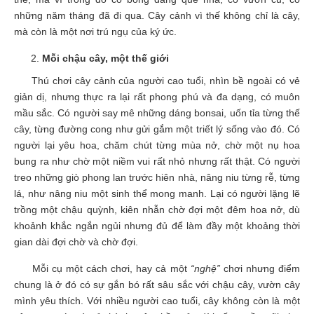
những năm tháng đã đi qua. Cây cảnh vì thế không chỉ là cây,
mà còn là một nơi trú ngụ của ký ức.
Mỗi chậu cây, một thế giới
Thú chơi cây cảnh của người cao tuổi, nhìn bề ngoài có vẻ
giản dị, nhưng thực ra lại rất phong phú và đa dạng, có muôn
mầu sắc. Có người say mê những dáng bonsai, uốn tỉa từng thế
cây, từng đường cong như gửi gắm một triết lý sống vào đó. Có
người lại yêu hoa, chăm chút từng mùa nở, chờ một nụ hoa
bung ra như chờ một niềm vui rất nhỏ nhưng rất thật. Có người
treo những giò phong lan trước hiên nhà, nâng niu từng rễ, từng
lá, như nâng niu một sinh thể mong manh. Lại có người lặng lẽ
trồng một chậu quỳnh, kiên nhẫn chờ đợi một đêm hoa nở, dù
khoảnh khắc ngắn ngủi nhưng đủ để làm đầy một khoảng thời
gian dài đợi chờ và chờ đợi.
Mỗi cụ một cách chơi, hay cả một
“nghệ”
chơi nhưng điểm
chung là ở đó có sự gắn bó rất sâu sắc với chậu cây, vườn cây
mình yêu thích. Với nhiều người cao tuổi, cây không còn là một