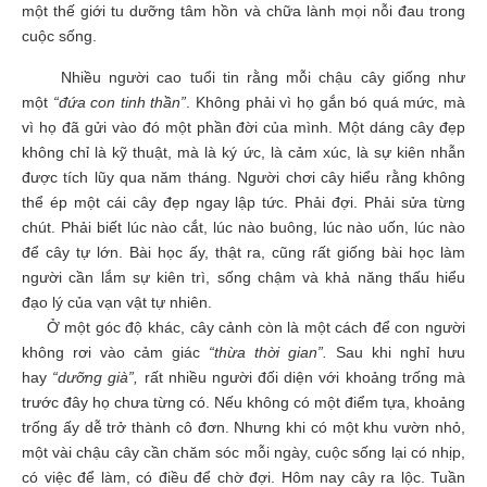
một thế giới tu dưỡng tâm hồn và chữa lành mọi nỗi đau trong
cuộc sống.
Nhiều người cao tuổi tin rằng mỗi chậu cây giống như
một
“đứa con tinh thần”
. Không phải vì họ gắn bó quá mức, mà
vì họ đã gửi vào đó một phần đời của mình. Một dáng cây đẹp
không chỉ là kỹ thuật, mà là ký ức, là cảm xúc, là sự kiên nhẫn
được tích lũy qua năm tháng. Người chơi cây hiểu rằng không
thể ép một cái cây đẹp ngay lập tức. Phải đợi. Phải sửa từng
chút. Phải biết lúc nào cắt, lúc nào buông, lúc nào uốn, lúc nào
để cây tự lớn. Bài học ấy, thật ra, cũng rất giống bài học làm
người cần lắm sự kiên trì, sống chậm và khả năng thấu hiểu
đạo lý của vạn vật tự nhiên.
Ở một góc độ khác, cây cảnh còn là một cách để con người
không rơi vào cảm giác
“thừa thời gian”.
Sau khi nghỉ hưu
hay
“dưỡng già”,
rất nhiều người đối diện với khoảng trống mà
trước đây họ chưa từng có. Nếu không có một điểm tựa, khoảng
trống ấy dễ trở thành cô đơn. Nhưng khi có một khu vườn nhỏ,
một vài chậu cây cần chăm sóc mỗi ngày, cuộc sống lại có nhịp,
có việc để làm, có điều để chờ đợi. Hôm nay cây ra lộc. Tuần