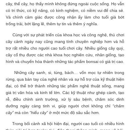
cây, thế cây, họ thấy mình không đứng ngoài cuộc sống. Họ vẫn
có tri thức, có kỹ năng, có kinh nghiệm, có niềm vui để chia sẻ.
Và chính cảm giác được công nhận ấy làm cho tuổi già bớt
trống trải, bớt lặng lẽ, thêm tự tin và thêm ý nghĩa.
Cùng với sự phát triển của khoa học và công nghệ, thú chơi
cây cảnh ngày nay cũng mang tính chuyên nghiệp hơn và hỗ
trợ rất nhiều cho người cao tuổi chơi cây. Nhiều giống cây quý,
cây cổ thụ được các nhà khoa học nghiên cứu, nhân giống, tạo
hình và chuyển hóa thành những tác phẩm bonsai có giá trị cao.
Những cây sanh, si, tùng, bách… vốn mọc tự nhiên trong
rừng, qua bàn tay của nghệ nhân và sự hỗ trợ của kỹ thuật hiện
đại, có thể trở thành những tác phẩm nghệ thuật sống, mang
giá trị văn hóa và kinh tế lớn. Các kỹ thuật như ghép cành, tạo
rễ, điều chỉnh sinh trưởng, xử lý sâu bệnh, chăm sóc dinh
dưỡng ngày càng tinh vi, giúp người chơi không chỉ
“chăm
cây”
mà còn
“hiểu cây”
ở một mức độ sâu sắc hơn.
Trong bối cảnh xã hội hiện đại, người cao tuổi có nhiều hình