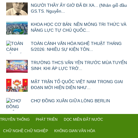
NGƯỜI THẦY ẤY GIỜ ĐÃ ĐI XA... (Nhân giỗ đầu
GS.TS. Nguyễn...
KHOA HỌC CƠ BẢN: NỀN MÓNG TRI THỨC VÀ
NĂNG LỰC TỰ CHỦ QUỐC...
TOÀN CẢNH VĂN HÓA NGHỆ THUẬT THÁNG
5/2026: NHIỀU SỰ KIỆN TÔN...
TRƯỜNG THCS VĂN YÊN TRƯỚC MÙA TUYỂN
SINH: KHI ÁP LỰC TRỞ...
MẶT TRẬN TỔ QUỐC VIỆT NAM TRONG GIAI
ĐOẠN MỚI HIỆN DIỆN NHƯ...
CHỢ ĐỒNG XUÂN GIỮA LÒNG BERLIN
TRUYỀN THỐNG
PHÁT TRIỂN
DỌC MIỀN ĐẤT NƯỚC
CHỮ NGHỀ CHỮ NGHIỆP
KHÔNG GIAN VĂN HÓA