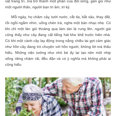
vật trang trí, mà trở thành một phần của đời sống, gần gũi như
một người thân, người bạn tri âm, tri kỷ.
Mỗi ngày, họ chăm cây, tưới nước, cắt tỉa, bắt sâu, thay đất,
rồi ngồi ngắm nhìn, uống chén trà, nghe một bản nhạc nhẹ. Có
khi chỉ một làn gió thoảng qua làm tán lá rung lên, người già
cũng thấy như cây đang cất tiếng hát khe khẽ trước hiên nhà.
Có khi một cành cây lay động trong nắng chiều lại gợi cảm giác
như hồn cây đang trò chuyện với hồn người, không lời mà thấu
hiểu. Những việc tưởng như nhỏ bé ấy lại tạo nên một nhịp
sống riêng chậm rãi, đều đặn và có ý nghĩa mà không phải ai
cũng hiểu.