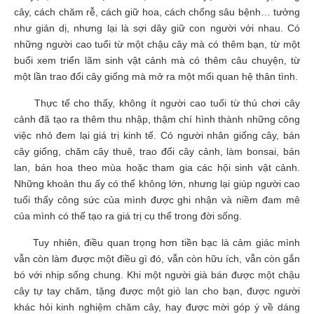
cây, cách chăm rễ, cách giữ hoa, cách chống sâu bệnh… tưởng
như giản dị, nhưng lại là sợi dây giữ con người với nhau. Có
những người cao tuổi từ một chậu cây mà có thêm bạn, từ một
buổi xem triển lãm sinh vật cảnh mà có thêm câu chuyện, từ
một lần trao đổi cây giống mà mở ra một mối quan hệ thân tình.
Thực tế cho thấy, không ít người cao tuổi từ thú chơi cây
cảnh đã tạo ra thêm thu nhập, thậm chí hình thành những công
việc nhỏ đem lại giá trị kinh tế. Có người nhân giống cây, bán
cây giống, chăm cây thuê, trao đổi cây cảnh, làm bonsai, bán
lan, bán hoa theo mùa hoặc tham gia các hội sinh vật cảnh.
Những khoản thu ấy có thể không lớn, nhưng lại giúp người cao
tuổi thấy công sức của mình được ghi nhận và niềm đam mê
của mình có thể tạo ra giá trị cụ thể trong đời sống.
Tuy nhiên, điều quan trọng hơn tiền bạc là cảm giác mình
vẫn còn làm được một điều gì đó, vẫn còn hữu ích, vẫn còn gắn
bó với nhịp sống chung. Khi một người già bán được một chậu
cây tự tay chăm, tặng được một giò lan cho bạn, được người
khác hỏi kinh nghiệm chăm cây, hay được mời góp ý về dáng