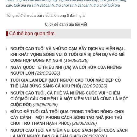
Thiện
,
người cao tuổi trồng cây
,
người cao tuổi chơi cây
,
tuổi già và trồng
cây
,
tuổi già và sinh vật cảnh
,
thú chơi sinh vật cảnh
,
thú chơi tuổi già
Tổng số điểm của bài viết là: 0 trong 0 đánh giá
Click để đánh giá bài viết
Có thể bạn quan tâm
NGƯỜI CAO TUỔI VÀ NHỮNG CẠM BẪY DỊCH VỤ HIỆN ĐẠI -
KHI KHÁT VỌNG SỐNG VUI Ở TUỔI GIÀ BỊ DẪN DỤ VÀO MÊ
(16/06/2026)
CUNG HỢP ĐỒNG KỲ NGHỈ
NGÀY QUỐC TẾ THIẾU NHI (1/6) VÀ LỜI HỨA CỦA NHỮNG
(29/05/2026)
NGƯỜI LỚN
TUỔI GIÀ LÀM ĐẸP (MỘT NGƯỜI CAO TUỔI MẶC ĐẸP CÓ
(26/05/2026)
THỂ LÀM BỪNG SÁNG CẢ KHU PHỐ)
NGƯỜI CAO TUỔI, CÀ PHÊ VÀ NHỮNG CUỘC VUI “CHÉM
GIÓ”(MỖI CÂU CHUYỆN LÀ MỘT NIỀM VUI MÀ CŨNG LÀ MỘT
(26/05/2026)
CUỘC ĐỜI)
ĐỪNG ĐỂ TUỔI GIÀ TRÔI QUA TRONG TRỐNG RỖNG: CHƠI
CÂY CẢNH – MỘT PHONG CÁCH SỐNG TAO NHÃ (KHI THÚ
(26/05/2026)
CHƠI TRỞ THÀNH HẠNH PHÚC)
NGƯỜI CAO TUỔI VÀ NIỀM VUI ĐỌC SÁCH (MỖI CUỐN SÁCH
(26/05/2026)
LÀ MỘT NGƯỜI BẠN GIÀ TÂM GIAO)