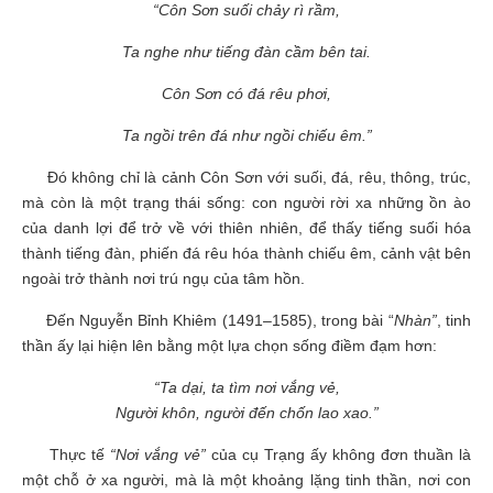
“Côn Sơn suối chảy rì rầm,
Ta nghe như tiếng đàn cầm bên tai.
Côn Sơn có đá rêu phơi,
Ta ngồi trên đá như ngồi chiếu êm.”
Đó không chỉ là cảnh Côn Sơn với suối, đá, rêu, thông, trúc,
mà còn là một trạng thái sống: con người rời xa những ồn ào
của danh lợi để trở về với thiên nhiên, để thấy tiếng suối hóa
thành tiếng đàn, phiến đá rêu hóa thành chiếu êm, cảnh vật bên
ngoài trở thành nơi trú ngụ của tâm hồn.
Đến Nguyễn Bỉnh Khiêm (1491–1585), trong bài “
Nhàn”
, tinh
thần ấy lại hiện lên bằng một lựa chọn sống điềm đạm hơn:
“Ta dại, ta tìm nơi vắng vẻ,
Người khôn, người đến chốn lao xao.”
Thực tế
“Nơi vắng vẻ”
của cụ Trạng ấy không đơn thuần là
một chỗ ở xa người, mà là một khoảng lặng tinh thần, nơi con