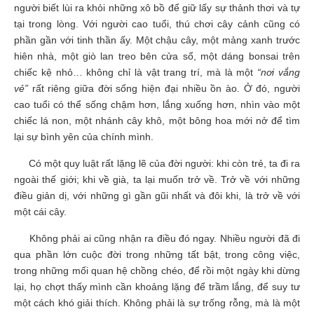
người biết lùi ra khỏi những xô bồ để giữ lấy sự thảnh thơi và tự
tại trong lòng. Với người cao tuổi, thú chơi cây cảnh cũng có
phần gần với tinh thần ấy. Một chậu cây, một mảng xanh trước
hiên nhà, một giò lan treo bên cửa sổ, một dáng bonsai trên
chiếc kệ nhỏ… không chỉ là vật trang trí, mà là một
“nơi vắng
vẻ”
rất riêng giữa đời sống hiện đại nhiều ồn ào. Ở đó, người
cao tuổi có thể sống chậm hơn, lắng xuống hơn, nhìn vào một
chiếc lá non, một nhánh cây khô, một bông hoa mới nở để tìm
lại sự bình yên của chính mình.
Có một quy luật rất lặng lẽ của đời người: khi còn trẻ, ta đi ra
ngoài thế giới; khi về già, ta lại muốn trở về. Trở về với những
điều giản dị, với những gì gần gũi nhất và đôi khi, là trở về với
một cái cây.
Không phải ai cũng nhận ra điều đó ngay. Nhiều người đã đi
qua phần lớn cuộc đời trong những tất bật, trong công việc,
trong những mối quan hệ chồng chéo, để rồi một ngày khi dừng
lại, họ chợt thấy mình cần khoảng lặng để trầm lắng, để suy tư
một cách khó giải thích. Không phải là sự trống rỗng, mà là một