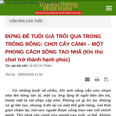
VĂN HÓA LỨA TUỔI
ĐỪNG ĐỂ TUỔI GIÀ TRÔI QUA TRONG
TRỐNG RỖNG: CHƠI CÂY CẢNH – MỘT
PHONG CÁCH SỐNG TAO NHÃ (Khi thú
chơi trở thành hạnh phúc)
Tác giả bài viết:
Lê Vũ Chí Thiện
Thứ ba - 26/05/2026 21:52
Có những buổi xế chiều, khi ánh nắng vẫn còn chạm
nhẹ lên từng tán lá, một cụ ông lặng lẽ ngồi bên ấm trà,
trước mặt là vài chậu cây nhỏ. Không có gì ồn ào, không
có gì lớn lao, nhưng ở đó lại có một thế giới riêng, nơi thời
gian chậm lại, nơi con người được sống trọn vẹn với chính
mình. Thú chơi cây cảnh của người cao tuổi, vì thế, không