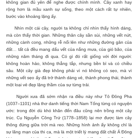
không gian đủ yên để nghe được chính mình. Cây xanh hay
rộng hơn là mầu xanh sự sống, theo một cách rất tự nhiên,
bước vào khoảng lặng ấy.
Nhìn một cái cây, người ta không chỉ nhìn thấy hình dáng,
mà còn thấy thời gian. Những thân cây sần sùi, những vết nứt,
những cành cong, những rễ nổi lên như những đường gân của
đất… tất cả đều mang dấu vết của nắng mưa, của gió bão, của
những năm tháng đi qua. Có gì đó rất giống với đời người:
không hoàn hảo, không thẳng tắp, nhưng bền bỉ và có chiều
sâu. Một cây già đẹp không phải vì nó không có sẹo, mà vì
những vết sẹo ấy đã trở thành dáng vẻ, thành phong thái, thành
một loại vẻ đẹp lặng thầm của sự từng trải.
Người xưa đã sớm nhận ra điều này như Tô Đông Pha
(1037–1101) nhà thơ danh tiếng thời Nam Tống từng có nguyện
ước: trong đời dù khó khăn đến đâu cũng nên trồng một cây
trúc. Cụ Nguyễn Công Trứ (1778–1858) lại mơ được làm cây
thông đứng giữa trời mà reo. Những hình ảnh ấy không chỉ là
sự lãng mạn của thi ca, mà là một triết lý mang đất chất Á Đông