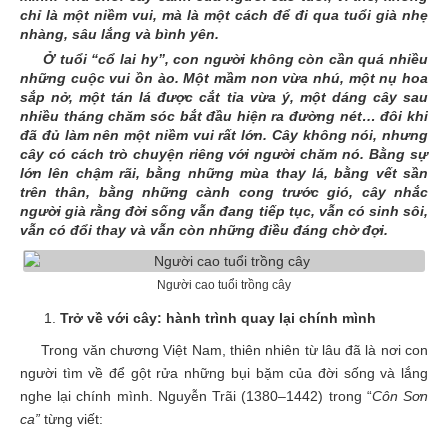
chỉ là một niềm vui, mà là một cách để đi qua tuổi già nhẹ
nhàng, sâu lắng và bình yên.
Ở tuổi “cổ lai hy”, con người không còn cần quá nhiều
những cuộc vui ồn ào. Một mầm non vừa nhú, một nụ hoa
sắp nở, một tán lá được cắt tỉa vừa ý, một dáng cây sau
nhiều tháng chăm sóc bắt đầu hiện ra đường nét… đôi khi
đã đủ làm nên một niềm vui rất lớn. Cây không nói, nhưng
cây có cách trò chuyện riêng với người chăm nó. Bằng sự
lớn lên chậm rãi, bằng những mùa thay lá, bằng vết sần
trên thân, bằng những cành cong trước gió, cây nhắc
người già rằng đời sống vẫn đang tiếp tục, vẫn có sinh sôi,
vẫn có đổi thay và vẫn còn những điều đáng chờ đợi.
Người cao tuổi trồng cây
Trở về với cây: hành trình quay lại chính mình
Trong văn chương Việt Nam, thiên nhiên từ lâu đã là nơi con
người tìm về để gột rửa những bụi bặm của đời sống và lắng
nghe lại chính mình. Nguyễn Trãi (1380–1442) trong “
Côn Sơn
ca”
từng viết: