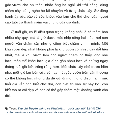
góc vườn cho an toàn, nhắc ông bà nghỉ khi trời nắng, cùng
chăm cây, cùng nghe họ kể chuyện về từng chậu cây. Sự đồng
hành ấy vừa bảo vệ sức khỏe, vừa làm cho thú chơi của người
cao tuổi trở thành niềm vui chung của gia đình.
Ở tuổi già, có lẽ điều quan trọng không phải là có thêm bao
nhiêu cây quý, mà là giữ được một nhịp sống hài hòa, nơi con
người vẫn chăm cây nhưng cũng biết chăm chính mình. Một
khu vườn đẹp nhất không phải là khu vườn có nhiều cây đắt tiền
nhất, mà là khu vườn làm cho người chăm nó thấy lòng nhẹ
hơn, thân thể khỏe hơn, gia đình gần nhau hơn và những ngày
tháng tuổi già bớt trống rỗng hơn. Một chậu cây nhỏ trước hiên
nhà, một giò lan bên cửa sổ hay một góc vườn trên sân thượng
có thể không lớn, nhưng đủ để gửi đi một thông điệp mạnh mẽ:
tuổi già vẫn còn biết chờ đợi, còn biết tin vào sự nảy lộc, còn
biết tạo ra cái đẹp và còn có thể góp thêm một khoảng xanh cho
đời.
Tags:
Tạp chí Truyền thông và Phát triển
,
người cao tuổi
,
Lê Vũ Chí