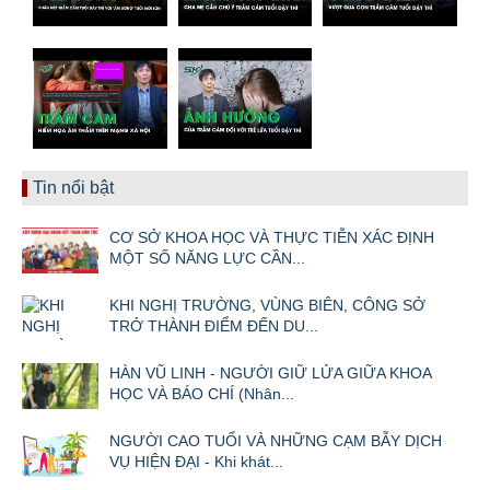
Tin nổi bật
CƠ SỞ KHOA HỌC VÀ THỰC TIỄN XÁC ĐỊNH
MỘT SỐ NĂNG LỰC CẦN...
KHI NGHỊ TRƯỜNG, VÙNG BIÊN, CÔNG SỞ
TRỞ THÀNH ĐIỂM ĐẾN DU...
HÀN VŨ LINH - NGƯỜI GIỮ LỬA GIỮA KHOA
HỌC VÀ BÁO CHÍ (Nhân...
NGƯỜI CAO TUỔI VÀ NHỮNG CẠM BẪY DỊCH
VỤ HIỆN ĐẠI - Khi khát...