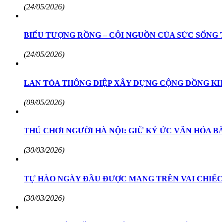
(24/05/2026)
BIỂU TƯỢNG RỒNG – CỘI NGUỒN CỦA SỨC SỐNG
(24/05/2026)
LAN TỎA THÔNG ĐIỆP XÂY DỰNG CỘNG ĐỒNG KH
(09/05/2026)
THÚ CHƠI NGƯỜI HÀ NỘI: GIỮ KÝ ỨC VĂN HÓA 
(30/03/2026)
TỰ HÀO NGÀY ĐẦU ĐƯỢC MANG TRÊN VAI CHIẾC
(30/03/2026)