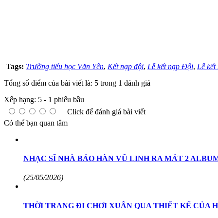
Tags:
Trường tiểu học Văn Yên
,
Kết nạp đội
,
Lễ kết nạp Đội
,
Lễ kết
Tổng số điểm của bài viết là: 5 trong 1 đánh giá
Xếp hạng:
5
-
1
phiếu bầu
Click để đánh giá bài viết
Có thể bạn quan tâm
NHẠC SĨ NHÀ BÁO HÀN VŨ LINH RA MÁT 2 ALBU
(25/05/2026)
THỜI TRANG ĐI CHƠI XUÂN QUA THIẾT KẾ CỦA H