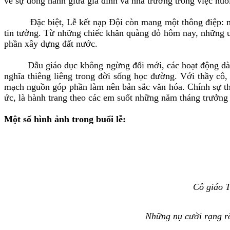
về sự đồng hành giữa gia đình và nhà trường trong việc nuô
Đặc biệt, Lễ kết nạp Đội còn mang một thông điệp: mỗi đứ
tin tưởng. Từ những chiếc khăn quàng đỏ hôm nay, những 
phần xây dựng đất nước.
Dẫu giáo dục không ngừng đổi mới, các hoạt động dành ch
nghĩa thiêng liêng trong đời sống học đường. Với thầy cô,
mạch nguồn góp phần làm nên bản sắc văn hóa. Chính sự th
ức, là hành trang theo các em suốt những năm tháng trưởng
Một số hình ảnh trong buổi lễ:
Cô giáo 
Những nụ cười rạng rỡ