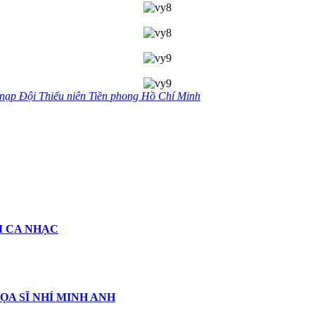
 nạp Đội Thiếu niên Tiền phong Hồ Chí Minh
M CA NHẠC
ỌA SĨ NHÍ MINH ANH