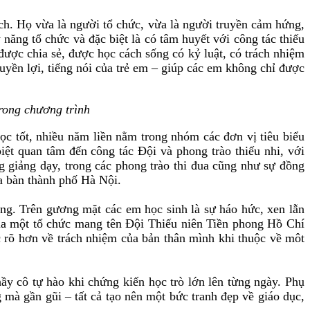
 Họ vừa là người tổ chức, vừa là người truyền cảm hứng,
năng tổ chức và đặc biệt là có tâm huyết với công tác thiếu
được chia sẻ, được học cách sống có kỷ luật, có trách nhiệm
uyền lợi, tiếng nói của trẻ em – giúp các em không chỉ được
rong chương trình
tốt, nhiều năm liền nằm trong nhóm các đơn vị tiêu biểu
ệt quan tâm đến công tác Đội và phong trào thiếu nhi, với
ng giảng dạy, trong các phong trào thi đua cũng như sự đồng
ịa bàn thành phố Hà Nội.
. Trên gương mặt các em học sinh là sự háo hức, xen lẫn
ủa một tổ chức mang tên Đội Thiếu niên Tiền phong Hồ Chí
 rõ hơn về trách nhiệm của bản thân mình khi thuộc về môt
ầy cô tự hào khi chứng kiến học trò lớn lên từng ngày. Phụ
mà gần gũi – tất cả tạo nên một bức tranh đẹp về giáo dục,