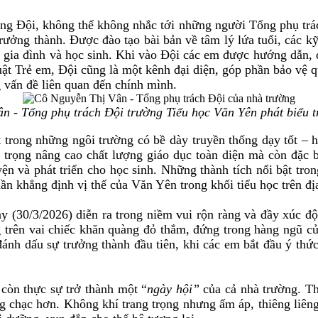
ội, không thể không nhắc tới những người Tổng phụ trách.
rưởng thành. Được đào tạo bài bản về tâm lý lứa tuổi, các kỹ 
g, gia đình và học sinh. Khi vào Đội các em được hướng dẫn, 
uật Trẻ em, Đội cũng là một kênh đại diện, góp phần bảo vệ q
vấn đề liên quan đến chính mình.
n - Tổng phụ trách Đội trường Tiểu học Văn Yên phát biểu t
những ngôi trường có bề dày truyền thống dạy tốt – học 
trọng nâng cao chất lượng giáo dục toàn diện mà còn đặc bi
uyện và phát triển cho học sinh. Những thành tích nổi bật tro
hần khẳng định vị thế của Văn Yên trong khối tiểu học trên đ
/3/2026) diễn ra trong niềm vui rộn ràng và đầy xúc động
 trên vai chiếc khăn quàng đỏ thắm, đứng trong hàng ngũ c
ánh dấu sự trưởng thành đầu tiên, khi các em bắt đầu ý thức
n thực sự trở thành một “
ngày hội”
của cả nhà trường. Th
 chạc hơn. Không khí trang trọng nhưng ấm áp, thiêng liêng 