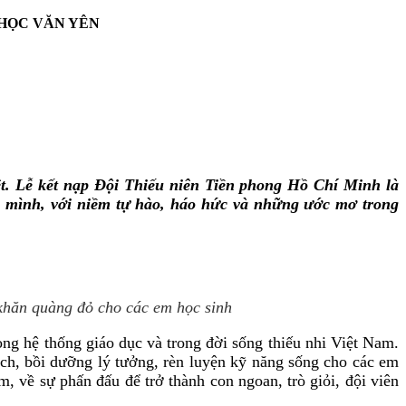
 HỌC VĂN YÊN
t. Lễ kết nạp Đội Thiếu niên Tiền phong Hồ Chí Minh là
h mình, với niềm tự hào, háo hức và những ước mơ trong
 khăn quàng đỏ cho các em học sinh
g hệ thống giáo dục và trong đời sống thiếu nhi Việt Nam.
ách, bồi dưỡng lý tưởng, rèn luyện kỹ năng sống cho các em
 về sự phấn đấu để trở thành con ngoan, trò giỏi, đội viên