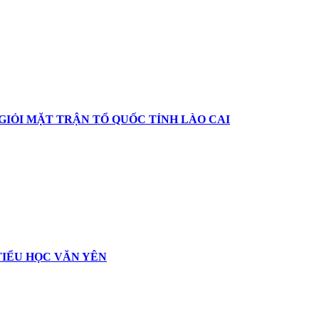
IỎI MẶT TRẬN TỔ QUỐC TỈNH LÀO CAI
TIỂU HỌC VĂN YÊN