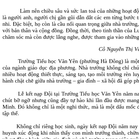
Làm nên chiều sâu và sức lan toả của những hoạt động Đ
là người anh, người chị gần gũi dẫn dắt các em từng bước t
nhi. Đặc biệt, họ còn là cầu nối quan trọng giữa nhà trườn
với bản thân và cộng đồng. Đồng thời, theo tinh thần của L
chăm sóc mà còn được lắng nghe, được tham gia vào những 
Cô Nguyễn Thị Vâ
Trường Tiểu học Văn Yên (phường Hà Đông) là một trong 
của ngành giáo dục địa phương. Nhà trường không chỉ chú 
nhiều hoạt động thiết thực, sáng tạo, tạo môi trường rèn l
hành chặt chẽ giữa nhà trường – gia đình – xã hội đã góp p
Lễ kết nạp Đội tại Trường Tiểu học Văn Yên năm nay (30
chút bỡ ngỡ nhưng cũng đầy tự hào khi lần đầu được mang
Minh. Đó không chỉ là một nghi thức, mà là một dấu mốc đ
tập thể.
Không chỉ riêng học sinh, ngày kết nạp Đội năm nay cò
huynh xúc động khi nhìn thấy con mình trưởng thành, chững