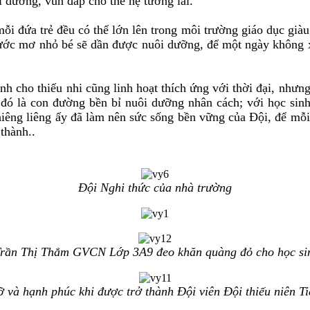
i dưỡng, vun đắp cho thế hệ tương lai.
a trẻ đều có thể lớn lên trong môi trường giáo dục giàu g
ước mơ nhỏ bé sẽ dần được nuôi dưỡng, để một ngày không xa
o thiếu nhi cũng linh hoạt thích ứng với thời đại, nhưng
 đó là con đường bền bỉ nuôi dưỡng nhân cách; với học sinh 
iêng liêng ấy đã làm nên sức sống bền vững của Đội, để mỗi 
 thành.
.
Đội Nghi thức của nhà trường
Trần Thị Thắm GVCN Lớp 3A9 đeo khăn quàng đỏ cho học si
 và hạnh phúc khi được trở thành Đội viên Đội thiếu niên 