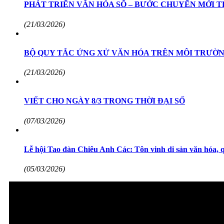
PHÁT TRIỂN VĂN HÓA SỐ – BƯỚC CHUYỂN MỚI T
(21/03/2026)
BỘ QUY TẮC ỨNG XỬ VĂN HÓA TRÊN MÔI TRƯỜN
(21/03/2026)
VIẾT CHO NGÀY 8/3 TRONG THỜI ĐẠI SỐ
(07/03/2026)
Lễ hội Tao đàn Chiêu Anh Các: Tôn vinh di sản văn hóa, q
(05/03/2026)