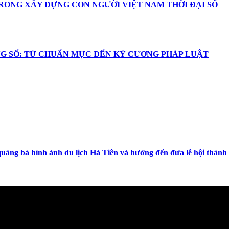
RONG XÂY DỰNG CON NGƯỜI VIỆT NAM THỜI ĐẠI SỐ
G SỐ: TỪ CHUẨN MỰC ĐẾN KỶ CƯƠNG PHÁP LUẬT
uảng bá hình ảnh du lịch Hà Tiên và hướng đến đưa lễ hội thành d