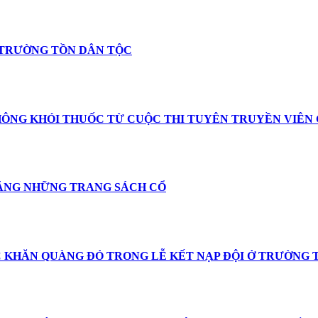
 TRƯỜNG TỒN DÂN TỘC
ÔNG KHÓI THUỐC TỪ CUỘC THI TUYÊN TRUYỀN VIÊN G
BẰNG NHỮNG TRANG SÁCH CỔ
 KHĂN QUÀNG ĐỎ TRONG LỄ KẾT NẠP ĐỘI Ở TRƯỜNG 