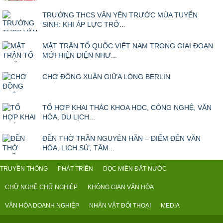
TRƯỜNG THCS VĂN YÊN TRƯỚC MÙA TUYỂN
SINH: KHI ÁP LỰC TRỞ...
MẶT TRẬN TỔ QUỐC VIỆT NAM TRONG GIAI ĐOẠN
MỚI HIỆN DIỆN NHƯ...
CHỢ ĐỒNG XUÂN GIỮA LÒNG BERLIN
TỔ HỢP KHAI THÁC KHOA HỌC, CÔNG NGHỆ, VĂN
HÓA, DU LỊCH...
ĐỀN THỜ TRẦN NGUYÊN HÃN – ĐIỂM ĐẾN VĂN
HÓA, LỊCH SỬ, TÂM...
TRUYỀN THỐNG
PHÁT TRIỂN
DỌC MIỀN ĐẤT NƯỚC
CHỮ NGHỀ CHỮ NGHIỆP
KHÔNG GIAN VĂN HÓA
VĂN HÓA DOANH NGHIỆP
NHÂN VẬT ĐỐI THOẠI
MEDIA