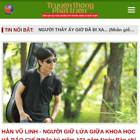
TIN NỔI BẬT:
NGƯỜI THẦY ẤY GIỜ ĐÃ ĐI XA... (Nhân giỗ đầu GS.TS. Nguyễn Đình Tấn - 16/6/2026 tức ngày 02.5 âm lịch)
KHOA HỌC CƠ BẢN: NỀN MÓNG TRI THỨC VÀ NĂNG LỰC TỰ CHỦ QUỐC GIA TRONG KỶ NGUYÊN MỚI
HÀN VŨ LINH - NGƯỜI GIỮ LỬA GIỮA KHOA HỌC
VÀ BÁO CHÍ (Nhân kỷ niệm 101 năm Ngày Báo chí