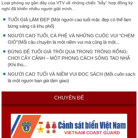
Loạt phóng sự gần đây của VTV về những chiếc “bẫy” hợp đồng kỳ
nghỉ đã khiến nhiều người giật mình...
TUỔI GIÀ LÀM ĐẸP (Một người cao tuổi mặc đẹp có thể làm
bừng sáng cả khu phố)
NGƯỜI CAO TUỔI, CÀ PHÊ VÀ NHỮNG CUỘC VUI “CHÉM
GIÓ”(Mỗi câu chuyện là một niềm vui mà cũng là một...
ĐỪNG ĐỂ TUỔI GIÀ TRÔI QUA TRONG TRỐNG RỖNG:
CHƠI CÂY CẢNH – MỘT PHONG CÁCH SỐNG TAO NHÃ
(Khi thú...
NGƯỜI CAO TUỔI VÀ NIỀM VUI ĐỌC SÁCH (Mỗi cuốn sách
là một người bạn già tâm giao)
CHUYÊN ĐỀ