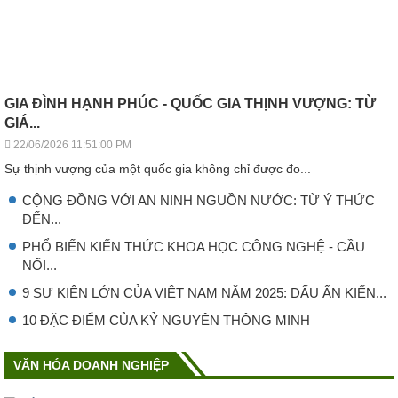
GIA ĐÌNH HẠNH PHÚC - QUỐC GIA THỊNH VƯỢNG: TỪ
GIÁ...
22/06/2026 11:51:00 PM
Sự thịnh vượng của một quốc gia không chỉ được đo...
CỘNG ĐỒNG VỚI AN NINH NGUỒN NƯỚC: TỪ Ý THỨC
ĐẾN...
PHỔ BIẾN KIẾN THỨC KHOA HỌC CÔNG NGHỆ - CẦU
NỐI...
9 SỰ KIỆN LỚN CỦA VIỆT NAM NĂM 2025: DẤU ẤN KIẾN...
10 ĐẶC ĐIỂM CỦA KỶ NGUYÊN THÔNG MINH
VĂN HÓA DOANH NGHIỆP