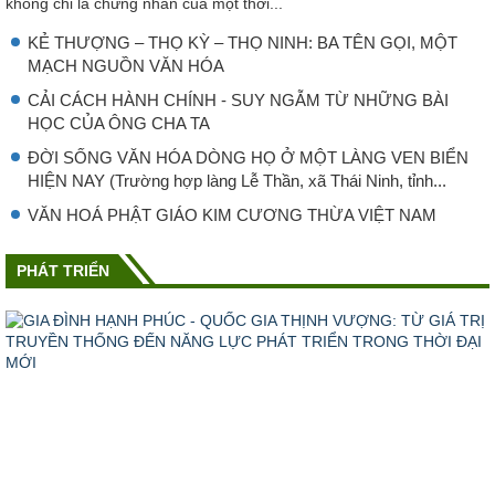
không chỉ là chứng nhân của một thời...
KẺ THƯỢNG – THỌ KỲ – THỌ NINH: BA TÊN GỌI, MỘT
MẠCH NGUỒN VĂN HÓA
CẢI CÁCH HÀNH CHÍNH - SUY NGẪM TỪ NHỮNG BÀI
HỌC CỦA ÔNG CHA TA
ĐỜI SỐNG VĂN HÓA DÒNG HỌ Ở MỘT LÀNG VEN BIỂN
HIỆN NAY (Trường hợp làng Lễ Thần, xã Thái Ninh, tỉnh...
VĂN HOÁ PHẬT GIÁO KIM CƯƠNG THỪA VIỆT NAM
PHÁT TRIỂN