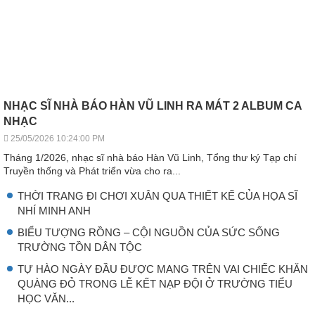
NHẠC SĨ NHÀ BÁO HÀN VŨ LINH RA MÁT 2 ALBUM CA
NHẠC
25/05/2026 10:24:00 PM
Tháng 1/2026, nhạc sĩ nhà báo Hàn Vũ Linh, Tổng thư ký Tạp chí
Truyền thống và Phát triển vừa cho ra...
THỜI TRANG ĐI CHƠI XUÂN QUA THIẾT KẾ CỦA HỌA SĨ
NHÍ MINH ANH
BIỂU TƯỢNG RỒNG – CỘI NGUỒN CỦA SỨC SỐNG
TRƯỜNG TỒN DÂN TỘC
TỰ HÀO NGÀY ĐẦU ĐƯỢC MANG TRÊN VAI CHIẾC KHĂN
QUÀNG ĐỎ TRONG LỄ KẾT NẠP ĐỘI Ở TRƯỜNG TIỂU
HỌC VĂN...