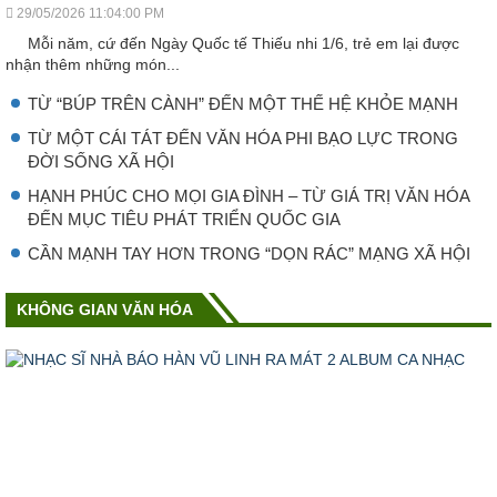
29/05/2026 11:04:00 PM
Mỗi năm, cứ đến Ngày Quốc tế Thiếu nhi 1/6, trẻ em lại được
nhận thêm những món...
TỪ “BÚP TRÊN CÀNH” ĐẾN MỘT THẾ HỆ KHỎE MẠNH
TỪ MỘT CÁI TÁT ĐẾN VĂN HÓA PHI BẠO LỰC TRONG
ĐỜI SỐNG XÃ HỘI
HẠNH PHÚC CHO MỌI GIA ĐÌNH – TỪ GIÁ TRỊ VĂN HÓA
ĐẾN MỤC TIÊU PHÁT TRIỂN QUỐC GIA
CẦN MẠNH TAY HƠN TRONG “DỌN RÁC” MẠNG XÃ HỘI
KHÔNG GIAN VĂN HÓA