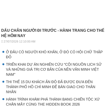
DẤU CHÂN NGƯỜI ĐI TRƯỚC - HÀNH TRANG CHO THẾ
HỆ HÔM NAY
27/07/2026 12:10:00 AM
Ở ĐÂU CÓ NGƯỜI KHÓ KHĂN, Ở ĐÓ CÓ HỘI CHỮ THẬP
ĐỎ
TRIỂN KHAI DỰ ÁN NGHIÊN CỨU “CỘI NGUỒN LỊCH SỬ
VÀ NHỮNG GIÁ TRỊ CƠ BẢN CỦA NỀN VĂN MINH VIỆT
NAM”
THI THỂ 15 DU KHÁCH ẤN ĐỘ ĐÃ ĐƯỢC ĐƯA ĐẾN
THÀNH PHỐ HỒ CHÍ MINH ĐỂ BÀN GIAO CHO THÂN
NHÂN
HÀNH TRÌNH KHÁM PHÁ THÀNH BANG CHIẾN TỘC XỨ
CHÂN MÂY CÙNG THE HIDDEN BOOK 2026