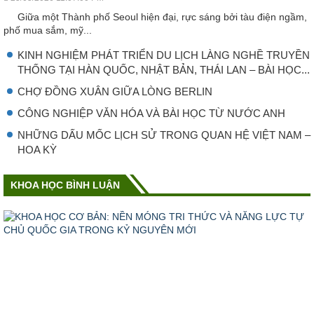
Giữa một Thành phố Seoul hiện đại, rực sáng bởi tàu điện ngầm,
phố mua sắm, mỹ...
KINH NGHIỆM PHÁT TRIỂN DU LỊCH LÀNG NGHỀ TRUYỀN
THỐNG TẠI HÀN QUỐC, NHẬT BẢN, THÁI LAN – BÀI HỌC...
CHỢ ĐỒNG XUÂN GIỮA LÒNG BERLIN
CÔNG NGHIỆP VǍN HÓA VÀ BÀI HỌC TỪ NƯỚC ANH
NHỮNG DẤU MỐC LỊCH SỬ TRONG QUAN HỆ VIỆT NAM –
HOA KỲ
KHOA HỌC BÌNH LUẬN