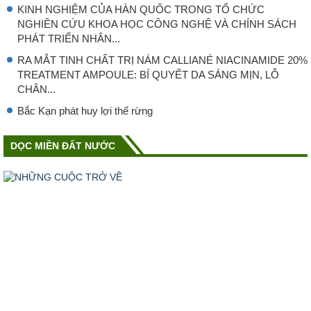
KINH NGHIỆM CỦA HÀN QUỐC TRONG TỔ CHỨC
NGHIÊN CỨU KHOA HỌC CÔNG NGHỆ VÀ CHÍNH SÁCH
PHÁT TRIỂN NHÂN...
RA MẮT TINH CHẤT TRỊ NÁM CALLIANÉ NIACINAMIDE 20%
TREATMENT AMPOULE: BÍ QUYẾT DA SÁNG MỊN, LỖ
CHÂN...
Bắc Kạn phát huy lợi thế rừng
DỌC MIỀN ĐẤT NƯỚC