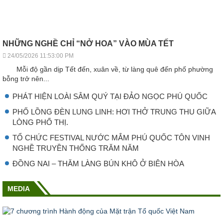
NHỮNG NGHỀ CHỈ “NỞ HOA” VÀO MÙA TẾT
24/05/2026 11:53:00 PM
Mỗi độ gần dịp Tết đến, xuân về, từ làng quê đến phố phường
bỗng trở nên...
PHÁT HIỆN LOÀI SÂM QUÝ TẠI ĐẢO NGỌC PHÚ QUỐC
PHỐ LỒNG ĐÈN LUNG LINH: HƠI THỞ TRUNG THU GIỮA
LÒNG PHỐ THỊ.
TỔ CHỨC FESTIVAL NƯỚC MẮM PHÚ QUỐC TÔN VINH
NGHỀ TRUYỀN THỐNG TRĂM NĂM
ĐỒNG NAI – THĂM LÀNG BÚN KHÔ Ở BIÊN HÒA
MEDIA