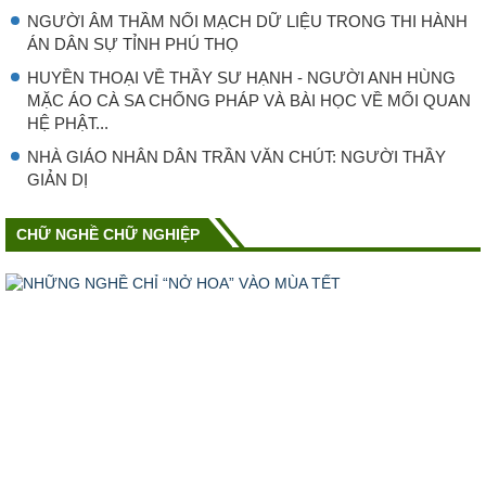
NGƯỜI ÂM THẦM NỐI MẠCH DỮ LIỆU TRONG THI HÀNH
ÁN DÂN SỰ TỈNH PHÚ THỌ
HUYỀN THOẠI VỀ THẦY SƯ HẠNH - NGƯỜI ANH HÙNG
MẶC ÁO CÀ SA CHỐNG PHÁP VÀ BÀI HỌC VỀ MỐI QUAN
HỆ PHẬT...
NHÀ GIÁO NHÂN DÂN TRẦN VĂN CHÚT: NGƯỜI THẦY
GIẢN DỊ
CHỮ NGHỀ CHỮ NGHIỆP