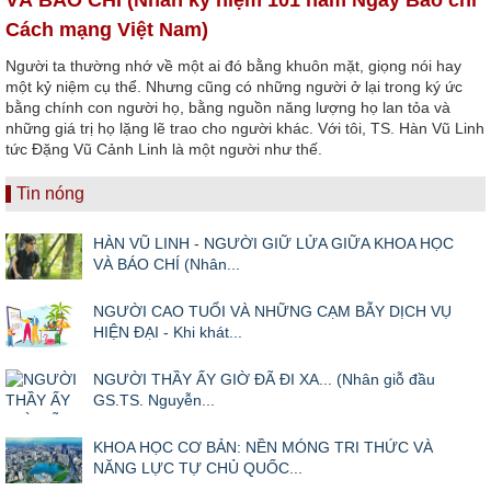
Cách mạng Việt Nam)
Người ta thường nhớ về một ai đó bằng khuôn mặt, giọng nói hay
một kỷ niệm cụ thể. Nhưng cũng có những người ở lại trong ký ức
bằng chính con người họ, bằng nguồn năng lượng họ lan tỏa và
những giá trị họ lặng lẽ trao cho người khác. Với tôi, TS. Hàn Vũ Linh
tức Đặng Vũ Cảnh Linh là một người như thế.
Tin nóng
HÀN VŨ LINH - NGƯỜI GIỮ LỬA GIỮA KHOA HỌC
VÀ BÁO CHÍ (Nhân...
NGƯỜI CAO TUỔI VÀ NHỮNG CẠM BẪY DỊCH VỤ
HIỆN ĐẠI - Khi khát...
NGƯỜI THẦY ẤY GIỜ ĐÃ ĐI XA... (Nhân giỗ đầu
GS.TS. Nguyễn...
KHOA HỌC CƠ BẢN: NỀN MÓNG TRI THỨC VÀ
NĂNG LỰC TỰ CHỦ QUỐC...