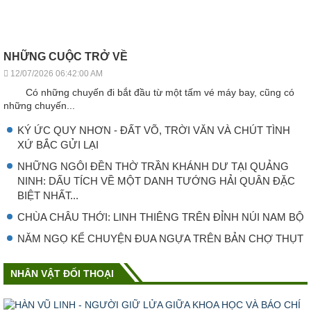
NHỮNG CUỘC TRỞ VỀ
12/07/2026 06:42:00 AM
Có những chuyến đi bắt đầu từ một tấm vé máy bay, cũng có
những chuyến...
KÝ ỨC QUY NHƠN - ĐẤT VÕ, TRỜI VĂN VÀ CHÚT TÌNH
XỨ BẮC GỬI LẠI
NHỮNG NGÔI ĐỀN THỜ TRẦN KHÁNH DƯ TẠI QUẢNG
NINH: DẤU TÍCH VỀ MỘT DANH TƯỚNG HẢI QUÂN ĐẶC
BIỆT NHẤT...
CHÙA CHÂU THỚI: LINH THIÊNG TRÊN ĐỈNH NÚI NAM BỘ
NĂM NGỌ KỂ CHUYỆN ĐUA NGỰA TRÊN BẢN CHỢ THỤT
NHÂN VẬT ĐỐI THOẠI