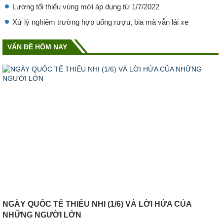
Lương tối thiểu vùng mới áp dụng từ 1/7/2022
Xử lý nghiêm trường hợp uống rượu, bia mà vẫn lái xe
VẤN ĐỀ HÔM NAY
NGÀY QUỐC TẾ THIẾU NHI (1/6) VÀ LỜI HỨA CỦA
NHỮNG NGƯỜI LỚN