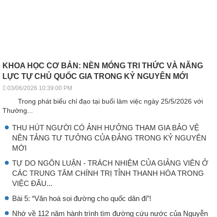
KHOA HỌC CƠ BẢN: NỀN MÓNG TRI THỨC VÀ NĂNG
LỰC TỰ CHỦ QUỐC GIA TRONG KỶ NGUYÊN MỚI
03/06/2026 10:39:00 PM
Trong phát biểu chỉ đạo tại buổi làm việc ngày 25/5/2026 với
Thường...
THU HÚT NGƯỜI CÓ ẢNH HƯỞNG THAM GIA BẢO VỆ
NỀN TẢNG TƯ TƯỞNG CỦA ĐẢNG TRONG KỶ NGUYÊN
MỚI
TỰ DO NGÔN LUẬN - TRÁCH NHIỆM CỦA GIẢNG VIÊN Ở
CÁC TRUNG TÂM CHÍNH TRỊ TỈNH THANH HÓA TRONG
VIỆC ĐẤU...
Bài 5: “Văn hoá soi đường cho quốc dân đi”!
Nhớ về 112 năm hành trình tìm đường cứu nước của Nguyễn