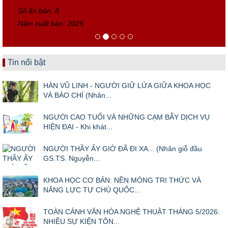
Số ấn bản: 8
Năm xuất bản: 2025
Tin nổi bật
HÀN VŨ LINH - NGƯỜI GIỮ LỬA GIỮA KHOA HỌC
VÀ BÁO CHÍ (Nhân...
NGƯỜI CAO TUỔI VÀ NHỮNG CẠM BẪY DỊCH VỤ
HIỆN ĐẠI - Khi khát...
NGƯỜI THẦY ẤY GIỜ ĐÃ ĐI XA... (Nhân giỗ đầu
GS.TS. Nguyễn...
KHOA HỌC CƠ BẢN: NỀN MÓNG TRI THỨC VÀ
NĂNG LỰC TỰ CHỦ QUỐC...
TOÀN CẢNH VĂN HÓA NGHỆ THUẬT THÁNG 5/2026:
NHIỀU SỰ KIỆN TÔN...