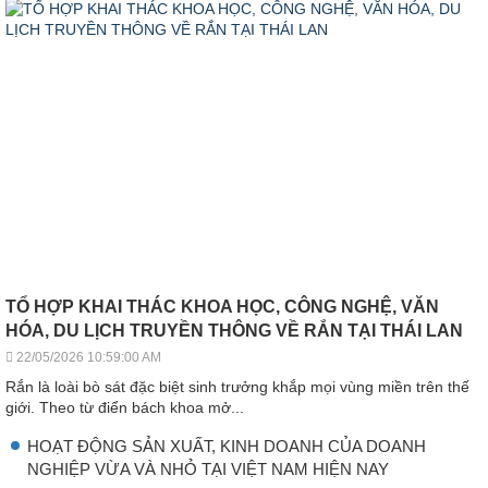
TỔ HỢP KHAI THÁC KHOA HỌC, CÔNG NGHỆ, VĂN
HÓA, DU LỊCH TRUYỀN THÔNG VỀ RẮN TẠI THÁI LAN
22/05/2026 10:59:00 AM
Rắn là loài bò sát đặc biệt sinh trưởng khắp mọi vùng miền trên thế
giới. Theo từ điển bách khoa mở...
HOẠT ĐỘNG SẢN XUẤT, KINH DOANH CỦA DOANH
NGHIỆP VỪA VÀ NHỎ TẠI VIỆT NAM HIỆN NAY