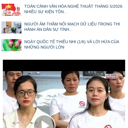
TOÀN CẢNH VĂN HÓA NGHỆ THUẬT THÁNG 5/2026:
NHIỀU SỰ KIỆN TÔN...
NGƯỜI ÂM THẦM NỐI MẠCH DỮ LIỆU TRONG THI
HÀNH ÁN DÂN SỰ TỈNH...
NGÀY QUỐC TẾ THIẾU NHI (1/6) VÀ LỜI HỨA CỦA
NHỮNG NGƯỜI LỚN