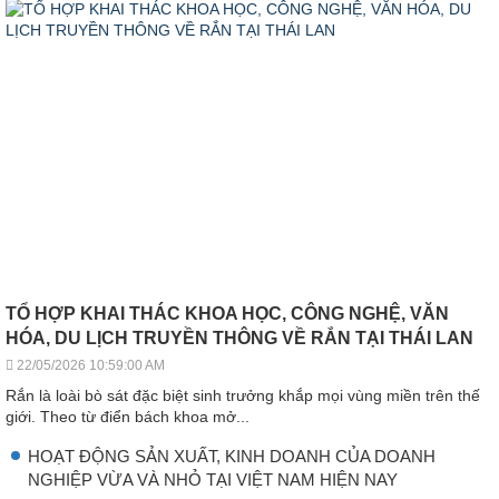
TỔ HỢP KHAI THÁC KHOA HỌC, CÔNG NGHỆ, VĂN
HÓA, DU LỊCH TRUYỀN THÔNG VỀ RẮN TẠI THÁI LAN
22/05/2026 10:59:00 AM
Rắn là loài bò sát đặc biệt sinh trưởng khắp mọi vùng miền trên thế
giới. Theo từ điển bách khoa mở...
HOẠT ĐỘNG SẢN XUẤT, KINH DOANH CỦA DOANH
NGHIỆP VỪA VÀ NHỎ TẠI VIỆT NAM HIỆN NAY