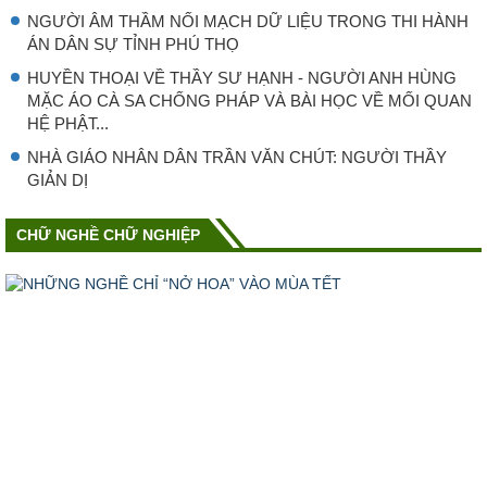
NGƯỜI ÂM THẦM NỐI MẠCH DỮ LIỆU TRONG THI HÀNH
ÁN DÂN SỰ TỈNH PHÚ THỌ
HUYỀN THOẠI VỀ THẦY SƯ HẠNH - NGƯỜI ANH HÙNG
MẶC ÁO CÀ SA CHỐNG PHÁP VÀ BÀI HỌC VỀ MỐI QUAN
HỆ PHẬT...
NHÀ GIÁO NHÂN DÂN TRẦN VĂN CHÚT: NGƯỜI THẦY
GIẢN DỊ
CHỮ NGHỀ CHỮ NGHIỆP