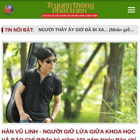
TIN NỔI BẬT:
NGƯỜI CAO TUỔI VÀ NHỮNG CẠM BẪY DỊCH VỤ HIỆN ĐẠI - Khi khát vọng sống vui ở tuổi già bị dẫn dụ vào mê cung hợp đồng kỳ nghỉ
NGƯỜI THẦY ẤY GIỜ ĐÃ ĐI XA... (Nhân giỗ đầu GS.TS. Nguyễn Đình Tấn - 16/6/2026 tức ngày 02.5 âm lịch)
HÀN VŨ LINH - NGƯỜI GIỮ LỬA GIỮA KHOA HỌC
VÀ BÁO CHÍ (Nhân kỷ niệm 101 năm Ngày Báo chí