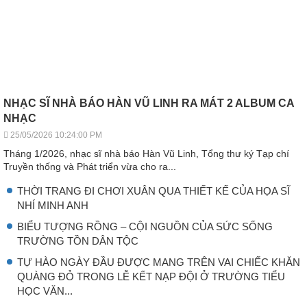
NHẠC SĨ NHÀ BÁO HÀN VŨ LINH RA MÁT 2 ALBUM CA
NHẠC
25/05/2026 10:24:00 PM
Tháng 1/2026, nhạc sĩ nhà báo Hàn Vũ Linh, Tổng thư ký Tạp chí
Truyền thống và Phát triển vừa cho ra...
THỜI TRANG ĐI CHƠI XUÂN QUA THIẾT KẾ CỦA HỌA SĨ
NHÍ MINH ANH
BIỂU TƯỢNG RỒNG – CỘI NGUỒN CỦA SỨC SỐNG
TRƯỜNG TỒN DÂN TỘC
TỰ HÀO NGÀY ĐẦU ĐƯỢC MANG TRÊN VAI CHIẾC KHĂN
QUÀNG ĐỎ TRONG LỄ KẾT NẠP ĐỘI Ở TRƯỜNG TIỂU
HỌC VĂN...