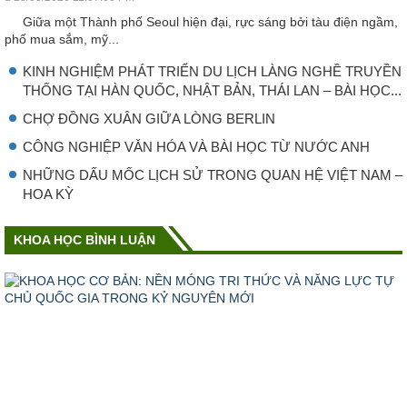
Giữa một Thành phố Seoul hiện đại, rực sáng bởi tàu điện ngầm,
phố mua sắm, mỹ...
KINH NGHIỆM PHÁT TRIỂN DU LỊCH LÀNG NGHỀ TRUYỀN
THỐNG TẠI HÀN QUỐC, NHẬT BẢN, THÁI LAN – BÀI HỌC...
CHỢ ĐỒNG XUÂN GIỮA LÒNG BERLIN
CÔNG NGHIỆP VǍN HÓA VÀ BÀI HỌC TỪ NƯỚC ANH
NHỮNG DẤU MỐC LỊCH SỬ TRONG QUAN HỆ VIỆT NAM –
HOA KỲ
KHOA HỌC BÌNH LUẬN