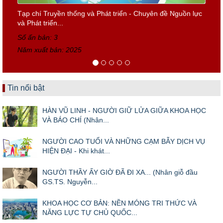
Tạp chí Truyền thống và Phát triển - Chuyên đề Nguồn lực
và Phát triển...
Số ấn bản: 3
Năm xuất bản: 2025
Tin nổi bật
HÀN VŨ LINH - NGƯỜI GIỮ LỬA GIỮA KHOA HỌC
VÀ BÁO CHÍ (Nhân...
NGƯỜI CAO TUỔI VÀ NHỮNG CẠM BẪY DỊCH VỤ
HIỆN ĐẠI - Khi khát...
NGƯỜI THẦY ẤY GIỜ ĐÃ ĐI XA... (Nhân giỗ đầu
GS.TS. Nguyễn...
KHOA HỌC CƠ BẢN: NỀN MÓNG TRI THỨC VÀ
NĂNG LỰC TỰ CHỦ QUỐC...