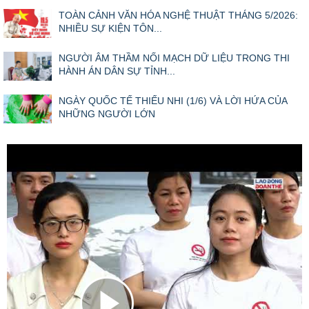
TOÀN CẢNH VĂN HÓA NGHỆ THUẬT THÁNG 5/2026:
NHIỀU SỰ KIỆN TÔN...
NGƯỜI ÂM THẦM NỐI MẠCH DỮ LIỆU TRONG THI
HÀNH ÁN DÂN SỰ TỈNH...
NGÀY QUỐC TẾ THIẾU NHI (1/6) VÀ LỜI HỨA CỦA
NHỮNG NGƯỜI LỚN