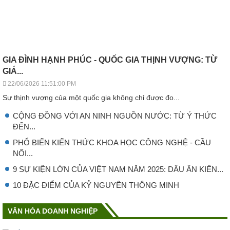
GIA ĐÌNH HẠNH PHÚC - QUỐC GIA THỊNH VƯỢNG: TỪ
GIÁ...
22/06/2026 11:51:00 PM
Sự thịnh vượng của một quốc gia không chỉ được đo...
CỘNG ĐỒNG VỚI AN NINH NGUỒN NƯỚC: TỪ Ý THỨC
ĐẾN...
PHỔ BIẾN KIẾN THỨC KHOA HỌC CÔNG NGHỆ - CẦU
NỐI...
9 SỰ KIỆN LỚN CỦA VIỆT NAM NĂM 2025: DẤU ẤN KIẾN...
10 ĐẶC ĐIỂM CỦA KỶ NGUYÊN THÔNG MINH
VĂN HÓA DOANH NGHIỆP