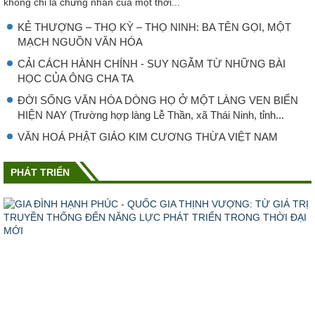
không chỉ là chứng nhân của một thời...
KẺ THƯỢNG – THỌ KỲ – THỌ NINH: BA TÊN GỌI, MỘT
MẠCH NGUỒN VĂN HÓA
CẢI CÁCH HÀNH CHÍNH - SUY NGẪM TỪ NHỮNG BÀI
HỌC CỦA ÔNG CHA TA
ĐỜI SỐNG VĂN HÓA DÒNG HỌ Ở MỘT LÀNG VEN BIỂN
HIỆN NAY (Trường hợp làng Lễ Thần, xã Thái Ninh, tỉnh...
VĂN HOÁ PHẬT GIÁO KIM CƯƠNG THỪA VIỆT NAM
PHÁT TRIỂN