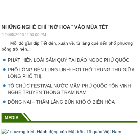
NHỮNG NGHỀ CHỈ “NỞ HOA” VÀO MÙA TẾT
24/05/2026 11:53:00 PM
Mỗi độ gần dịp Tết đến, xuân về, từ làng quê đến phố phường
bỗng trở nên...
PHÁT HIỆN LOÀI SÂM QUÝ TẠI ĐẢO NGỌC PHÚ QUỐC
PHỐ LỒNG ĐÈN LUNG LINH: HƠI THỞ TRUNG THU GIỮA
LÒNG PHỐ THỊ.
TỔ CHỨC FESTIVAL NƯỚC MẮM PHÚ QUỐC TÔN VINH
NGHỀ TRUYỀN THỐNG TRĂM NĂM
ĐỒNG NAI – THĂM LÀNG BÚN KHÔ Ở BIÊN HÒA
MEDIA