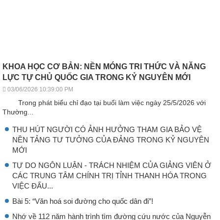
KHOA HỌC CƠ BẢN: NỀN MÓNG TRI THỨC VÀ NĂNG
LỰC TỰ CHỦ QUỐC GIA TRONG KỶ NGUYÊN MỚI
03/06/2026 10:39:00 PM
Trong phát biểu chỉ đạo tại buổi làm việc ngày 25/5/2026 với
Thường...
THU HÚT NGƯỜI CÓ ẢNH HƯỞNG THAM GIA BẢO VỆ
NỀN TẢNG TƯ TƯỞNG CỦA ĐẢNG TRONG KỶ NGUYÊN
MỚI
TỰ DO NGÔN LUẬN - TRÁCH NHIỆM CỦA GIẢNG VIÊN Ở
CÁC TRUNG TÂM CHÍNH TRỊ TỈNH THANH HÓA TRONG
VIỆC ĐẤU...
Bài 5: “Văn hoá soi đường cho quốc dân đi”!
Nhớ về 112 năm hành trình tìm đường cứu nước của Nguyễn