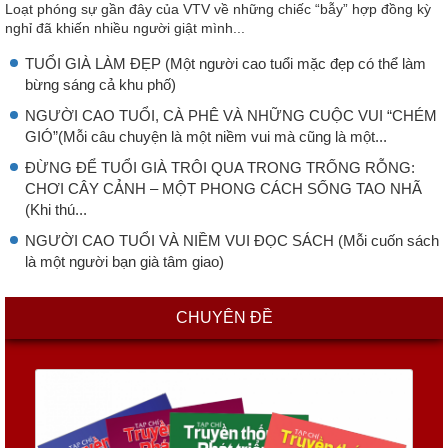
Loạt phóng sự gần đây của VTV về những chiếc “bẫy” hợp đồng kỳ
nghỉ đã khiến nhiều người giật mình...
TUỔI GIÀ LÀM ĐẸP (Một người cao tuổi mặc đẹp có thể làm
bừng sáng cả khu phố)
NGƯỜI CAO TUỔI, CÀ PHÊ VÀ NHỮNG CUỘC VUI “CHÉM
GIÓ”(Mỗi câu chuyện là một niềm vui mà cũng là một...
ĐỪNG ĐỂ TUỔI GIÀ TRÔI QUA TRONG TRỐNG RỖNG:
CHƠI CÂY CẢNH – MỘT PHONG CÁCH SỐNG TAO NHÃ
(Khi thú...
NGƯỜI CAO TUỔI VÀ NIỀM VUI ĐỌC SÁCH (Mỗi cuốn sách
là một người bạn già tâm giao)
CHUYÊN ĐỀ