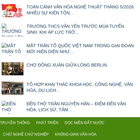
TOÀN CẢNH VĂN HÓA NGHỆ THUẬT THÁNG 5/2026:
NHIỀU SỰ KIỆN TÔN...
TRƯỜNG THCS VĂN YÊN TRƯỚC MÙA TUYỂN
SINH: KHI ÁP LỰC TRỞ...
MẶT TRẬN TỔ QUỐC VIỆT NAM TRONG GIAI ĐOẠN
MỚI HIỆN DIỆN NHƯ...
CHỢ ĐỒNG XUÂN GIỮA LÒNG BERLIN
TỔ HỢP KHAI THÁC KHOA HỌC, CÔNG NGHỆ, VĂN
HÓA, DU LỊCH...
ĐỀN THỜ TRẦN NGUYÊN HÃN – ĐIỂM ĐẾN VĂN
HÓA, LỊCH SỬ, TÂM...
TRUYỀN THỐNG
PHÁT TRIỂN
DỌC MIỀN ĐẤT NƯỚC
CHỮ NGHỀ CHỮ NGHIỆP
KHÔNG GIAN VĂN HÓA