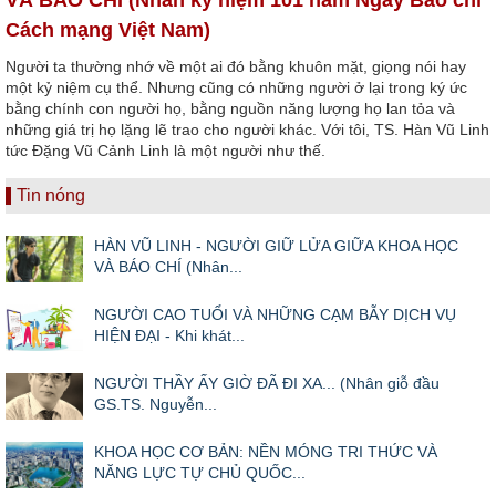
Cách mạng Việt Nam)
Người ta thường nhớ về một ai đó bằng khuôn mặt, giọng nói hay
một kỷ niệm cụ thể. Nhưng cũng có những người ở lại trong ký ức
bằng chính con người họ, bằng nguồn năng lượng họ lan tỏa và
những giá trị họ lặng lẽ trao cho người khác. Với tôi, TS. Hàn Vũ Linh
tức Đặng Vũ Cảnh Linh là một người như thế.
Tin nóng
HÀN VŨ LINH - NGƯỜI GIỮ LỬA GIỮA KHOA HỌC
VÀ BÁO CHÍ (Nhân...
NGƯỜI CAO TUỔI VÀ NHỮNG CẠM BẪY DỊCH VỤ
HIỆN ĐẠI - Khi khát...
NGƯỜI THẦY ẤY GIỜ ĐÃ ĐI XA... (Nhân giỗ đầu
GS.TS. Nguyễn...
KHOA HỌC CƠ BẢN: NỀN MÓNG TRI THỨC VÀ
NĂNG LỰC TỰ CHỦ QUỐC...