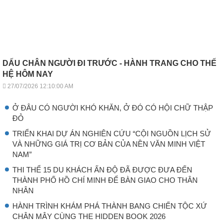
DẤU CHÂN NGƯỜI ĐI TRƯỚC - HÀNH TRANG CHO THẾ
HỆ HÔM NAY
27/07/2026 12:10:00 AM
Ở ĐÂU CÓ NGƯỜI KHÓ KHĂN, Ở ĐÓ CÓ HỘI CHỮ THẬP
ĐỎ
TRIỂN KHAI DỰ ÁN NGHIÊN CỨU “CỘI NGUỒN LỊCH SỬ
VÀ NHỮNG GIÁ TRỊ CƠ BẢN CỦA NỀN VĂN MINH VIỆT
NAM”
THI THỂ 15 DU KHÁCH ẤN ĐỘ ĐÃ ĐƯỢC ĐƯA ĐẾN
THÀNH PHỐ HỒ CHÍ MINH ĐỂ BÀN GIAO CHO THÂN
NHÂN
HÀNH TRÌNH KHÁM PHÁ THÀNH BANG CHIẾN TỘC XỨ
CHÂN MÂY CÙNG THE HIDDEN BOOK 2026