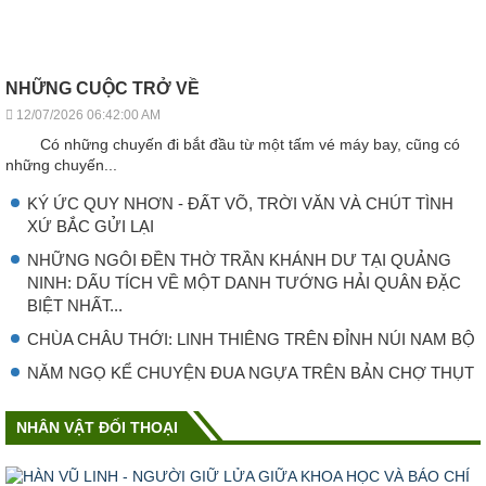
NHỮNG CUỘC TRỞ VỀ
12/07/2026 06:42:00 AM
Có những chuyến đi bắt đầu từ một tấm vé máy bay, cũng có
những chuyến...
KÝ ỨC QUY NHƠN - ĐẤT VÕ, TRỜI VĂN VÀ CHÚT TÌNH
XỨ BẮC GỬI LẠI
NHỮNG NGÔI ĐỀN THỜ TRẦN KHÁNH DƯ TẠI QUẢNG
NINH: DẤU TÍCH VỀ MỘT DANH TƯỚNG HẢI QUÂN ĐẶC
BIỆT NHẤT...
CHÙA CHÂU THỚI: LINH THIÊNG TRÊN ĐỈNH NÚI NAM BỘ
NĂM NGỌ KỂ CHUYỆN ĐUA NGỰA TRÊN BẢN CHỢ THỤT
NHÂN VẬT ĐỐI THOẠI