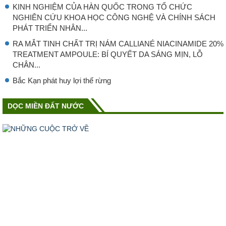
KINH NGHIỆM CỦA HÀN QUỐC TRONG TỔ CHỨC
NGHIÊN CỨU KHOA HỌC CÔNG NGHỆ VÀ CHÍNH SÁCH
PHÁT TRIỂN NHÂN...
RA MẮT TINH CHẤT TRỊ NÁM CALLIANÉ NIACINAMIDE 20%
TREATMENT AMPOULE: BÍ QUYẾT DA SÁNG MỊN, LỖ
CHÂN...
Bắc Kạn phát huy lợi thế rừng
DỌC MIỀN ĐẤT NƯỚC