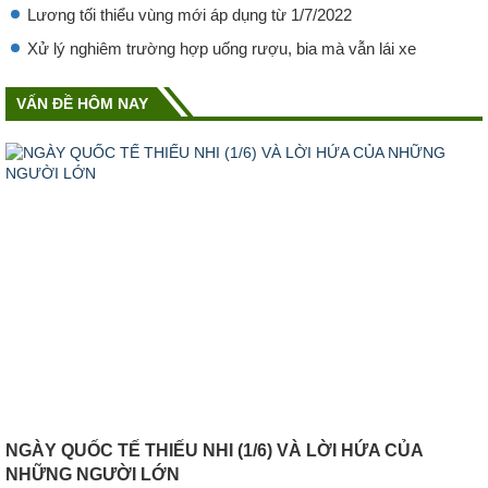
Lương tối thiểu vùng mới áp dụng từ 1/7/2022
Xử lý nghiêm trường hợp uống rượu, bia mà vẫn lái xe
VẤN ĐỀ HÔM NAY
NGÀY QUỐC TẾ THIẾU NHI (1/6) VÀ LỜI HỨA CỦA
NHỮNG NGƯỜI LỚN