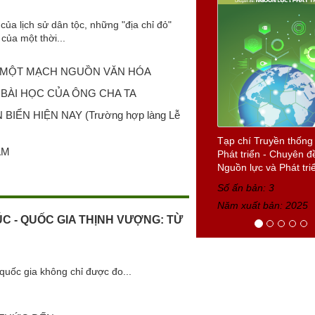
Số ấn bản: 8
của lịch sử dân tộc, những "địa chỉ đỏ"
Năm xuất bản: 2025
của một thời...
I, MỘT MẠCH NGUỒN VĂN HÓA
BÀI HỌC CỦA ÔNG CHA TA
ỂN HIỆN NAY (Trường hợp làng Lễ
AM
ÚC - QUỐC GIA THỊNH VƯỢNG: TỪ
quốc gia không chỉ được đo...