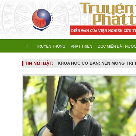
TRUYỀN THỐNG
PHÁT TRIỂN
DỌC MIỀN ĐẤT NƯỚ
TIN NỔI BẬT:
NGƯỜI THẦY ẤY GIỜ ĐÃ ĐI XA... (Nhân giỗ đầu GS.TS. Nguyễn Đình Tấn - 16/6/2026 tức ngày 02.5 âm lịch)