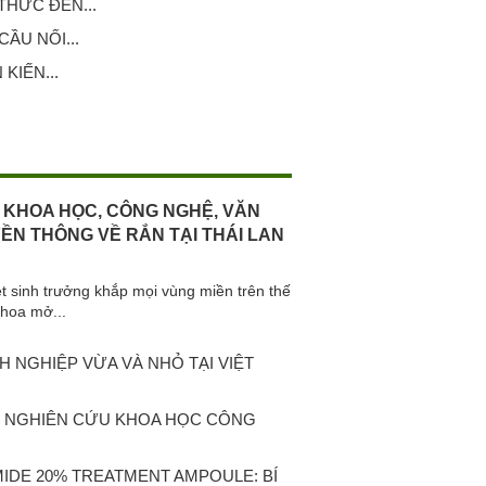
HỨC ĐẾN...
ẦU NỐI...
KIẾN...
 KHOA HỌC, CÔNG NGHỆ, VĂN
YỀN THÔNG VỀ RẮN TẠI THÁI LAN
iệt sinh trưởng khắp mọi vùng miền trên thế
khoa mở...
 NGHIỆP VỪA VÀ NHỎ TẠI VIỆT
C NGHIÊN CỨU KHOA HỌC CÔNG
MIDE 20% TREATMENT AMPOULE: BÍ