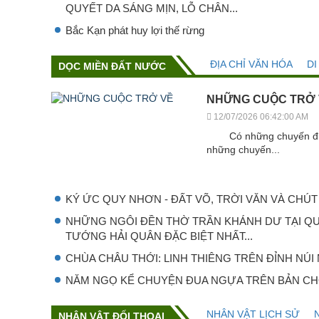
QUYẾT DA SÁNG MỊN, LỖ CHÂN...
Bắc Kạn phát huy lợi thế rừng
ĐỊA CHỈ VĂN HÓA
DI
DỌC MIỀN ĐẤT NƯỚC
NHỮNG CUỘC TRỞ
12/07/2026 06:42:00 AM
Có những chuyến đi bắ
những chuyến...
KÝ ỨC QUY NHƠN - ĐẤT VÕ, TRỜI VĂN VÀ CHÚT 
NHỮNG NGÔI ĐỀN THỜ TRẦN KHÁNH DƯ TẠI QU
TƯỚNG HẢI QUÂN ĐẶC BIỆT NHẤT...
CHÙA CHÂU THỚI: LINH THIÊNG TRÊN ĐỈNH NÚI
NĂM NGỌ KỂ CHUYỆN ĐUA NGỰA TRÊN BẢN CH
NHÂN VẬT LỊCH SỬ
NHÂN VẬT ĐỐI THOẠI