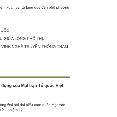
n, xuân về, từ làng quê đến phố phường
 QUỐC
U GIỮA LÒNG PHỐ THỊ.
 VINH NGHỀ TRUYỀN THỐNG TRĂM
 động của Mặt trận Tổ quốc Việt
ộng Đại hội đại biểu toàn quốc Mặt trận
 XI, nhiệm kỳ...