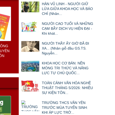
HÀN VŨ LINH - NGƯỜI GIỮ
LỬA GIỮA KHOA HỌC VÀ BÁO
CHÍ (Nhân...
NGƯỜI CAO TUỔI VÀ NHỮNG
CẠM BẪY DỊCH VỤ HIỆN ĐẠI -
Khi khát...
NGƯỜI THẦY ẤY GIỜ ĐÃ ĐI
T NAM
XA... (Nhân giỗ đầu GS.TS.
Nguyễn...
KHOA HỌC CƠ BẢN: NỀN
MÓNG TRI THỨC VÀ NĂNG
LỰC TỰ CHỦ QUỐC...
TOÀN CẢNH VĂN HÓA NGHỆ
THUẬT THÁNG 5/2026: NHIỀU
SỰ KIỆN TÔN...
 và
TRƯỜNG THCS VĂN YÊN
 8 năm
TRƯỚC MÙA TUYỂN SINH:
KHI ÁP LỰC TRỞ...