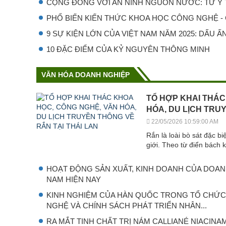
CỘNG ĐỒNG VỚI AN NINH NGUỒN NƯỚC: TỪ Ý T
PHỔ BIẾN KIẾN THỨC KHOA HỌC CÔNG NGHỆ - C
9 SỰ KIỆN LỚN CỦA VIỆT NAM NĂM 2025: DẤU ẤN 
10 ĐẶC ĐIỂM CỦA KỶ NGUYÊN THÔNG MINH
VĂN HÓA DOANH NGHIỆP
TỔ HỢP KHAI THÁC
HÓA, DU LỊCH TRU
22/05/2026 10:59:00 AM
Rắn là loài bò sát đặc b
giới. Theo từ điển bách 
HOẠT ĐỘNG SẢN XUẤT, KINH DOANH CỦA DOANH
NAM HIỆN NAY
KINH NGHIỆM CỦA HÀN QUỐC TRONG TỔ CHỨ
NGHỆ VÀ CHÍNH SÁCH PHÁT TRIỂN NHÂN...
RA MẮT TINH CHẤT TRỊ NÁM CALLIANÉ NIACINA