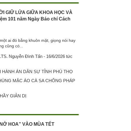
ỜI GIỮ LỬA GIỮA KHOA HỌC VÀ
iệm 101 năm Ngày Báo chí Cách
một ai đó bằng khuôn mặt, giọng nói hay
ng cũng có...
S. Nguyễn Đình Tấn - 16/6/2026 tức
 HÀNH ÁN DÂN SỰ TỈNH PHÚ THỌ
 HÙNG MẶC ÁO CÀ SA CHỐNG PHÁP
HẦY GIẢN DỊ
NỞ HOA” VÀO MÙA TẾT