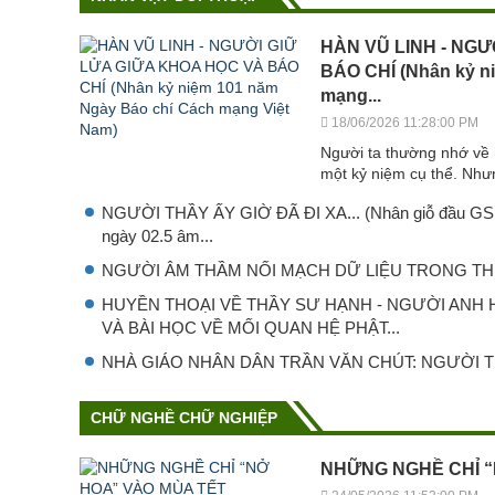
HÀN VŨ LINH - NGƯ
BÁO CHÍ (Nhân kỷ n
mạng...
18/06/2026 11:28:00 PM
Người ta thường nhớ về 
một kỷ niệm cụ thể. Như
NGƯỜI THẦY ẤY GIỜ ĐÃ ĐI XA... (Nhân giỗ đầu GS.T
ngày 02.5 âm...
NGƯỜI ÂM THẦM NỐI MẠCH DỮ LIỆU TRONG THI
HUYỀN THOẠI VỀ THẦY SƯ HẠNH - NGƯỜI ANH
VÀ BÀI HỌC VỀ MỐI QUAN HỆ PHẬT...
NHÀ GIÁO NHÂN DÂN TRẦN VĂN CHÚT: NGƯỜI T
CHỮ NGHỀ CHỮ NGHIỆP
NHỮNG NGHỀ CHỈ “