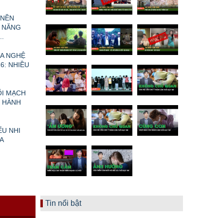
 NỀN
 NĂNG
.
A NGHỆ
6: NHIỀU
ỐI MẠCH
I HÀNH
ẾU NHI
A
N
Tin nổi bật
Ề