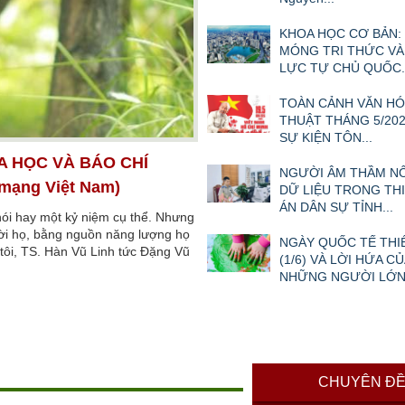
KHOA HỌC CƠ BẢN:
MÓNG TRI THỨC VÀ
LỰC TỰ CHỦ QUỐC..
TOÀN CẢNH VĂN HÓ
THUẬT THÁNG 5/202
SỰ KIỆN TÔN...
A HỌC VÀ BÁO CHÍ
NGƯỜI ÂM THẦM N
 mạng Việt Nam)
DỮ LIỆU TRONG TH
ÁN DÂN SỰ TỈNH...
nói hay một kỷ niệm cụ thể. Nhưng
ười họ, bằng nguồn năng lượng họ
NGÀY QUỐC TẾ THI
i tôi, TS. Hàn Vũ Linh tức Đặng Vũ
(1/6) VÀ LỜI HỨA CỦ
NHỮNG NGƯỜI LỚ
CHUYÊN Đ