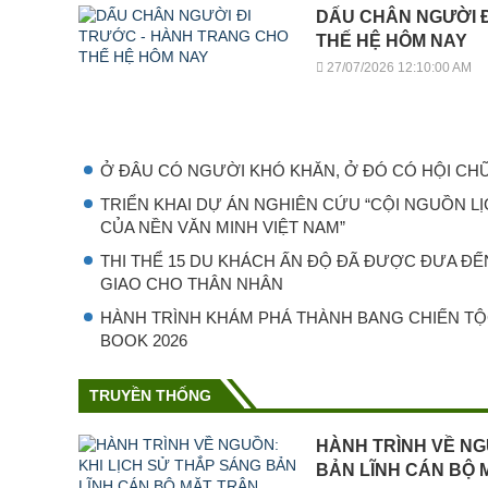
DẤU CHÂN NGƯỜI 
THẾ HỆ HÔM NAY
27/07/2026 12:10:00 AM
Ở ĐÂU CÓ NGƯỜI KHÓ KHĂN, Ở ĐÓ CÓ HỘI CH
TRIỂN KHAI DỰ ÁN NGHIÊN CỨU “CỘI NGUỒN L
CỦA NỀN VĂN MINH VIỆT NAM”
THI THỂ 15 DU KHÁCH ẤN ĐỘ ĐÃ ĐƯỢC ĐƯA ĐẾ
GIAO CHO THÂN NHÂN
HÀNH TRÌNH KHÁM PHÁ THÀNH BANG CHIẾN T
BOOK 2026
TRUYỀN THỐNG
HÀNH TRÌNH VỀ NG
BẢN LĨNH CÁN BỘ 