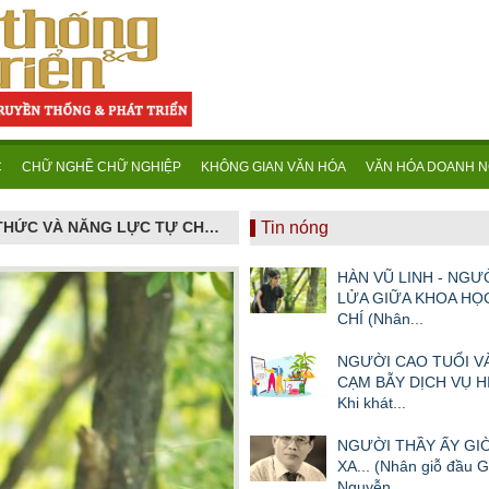
C
CHỮ NGHỀ CHỮ NGHIỆP
KHÔNG GIAN VĂN HÓA
VĂN HÓA DOANH N
KHOA HỌC CƠ BẢN: NỀN MÓNG TRI THỨC VÀ NĂNG LỰC TỰ CHỦ QUỐC GIA TRONG KỶ NGUYÊN MỚI
Tin nóng
HÀN VŨ LINH - NGƯ
LỬA GIỮA KHOA HỌ
CHÍ (Nhân...
NGƯỜI CAO TUỔI 
CẠM BẪY DỊCH VỤ HI
Khi khát...
NGƯỜI THẦY ẤY GIỜ
XA... (Nhân giỗ đầu 
Nguyễn...