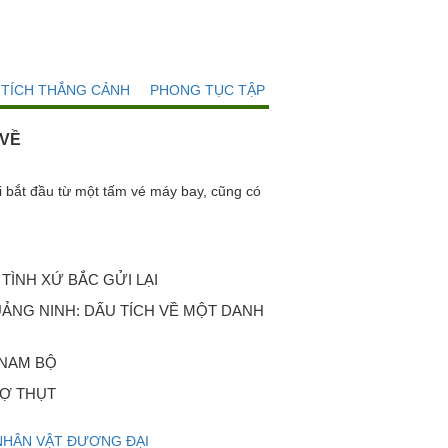
 TÍCH THẮNG CẢNH
PHONG TỤC TẬP QUÁN
 VỀ
t đầu từ một tấm vé máy bay, cũng có
TÌNH XỨ BẮC GỬI LẠI
ẢNG NINH: DẤU TÍCH VỀ MỘT DANH
 NAM BỘ
Ợ THỤT
NHÂN VẬT ĐƯƠNG ĐẠI