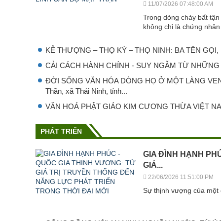
11/07/2026 07:48:00 AM
Trong dòng chảy bất tận 
không chỉ là chứng nhân 
KẺ THƯỢNG – THỌ KỲ – THỌ NINH: BA TÊN GỌ
CẢI CÁCH HÀNH CHÍNH - SUY NGẪM TỪ NHỮNG 
ĐỜI SỐNG VĂN HÓA DÒNG HỌ Ở MỘT LÀNG VEN BI
Thần, xã Thái Ninh, tỉnh...
VĂN HOÁ PHẬT GIÁO KIM CƯƠNG THỪA VIỆT N
PHÁT TRIỂN
GIA ĐÌNH HẠNH PH
GIÁ...
22/06/2026 11:51:00 PM
Sự thịnh vượng của một 