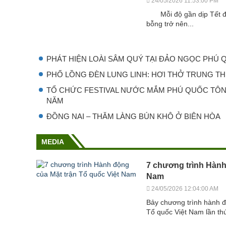
24/05/2026 11:53:00 PM
Mỗi độ gần dịp Tết đế
bỗng trở nên...
PHÁT HIỆN LOÀI SÂM QUÝ TẠI ĐẢO NGỌC PHÚ
PHỐ LỒNG ĐÈN LUNG LINH: HƠI THỞ TRUNG TH
TỔ CHỨC FESTIVAL NƯỚC MẮM PHÚ QUỐC TÔN
NĂM
ĐỒNG NAI – THĂM LÀNG BÚN KHÔ Ở BIÊN HÒA
MEDIA
7 chương trình Hành
Nam
24/05/2026 12:04:00 AM
Bảy chương trình hành đ
Tổ quốc Việt Nam lần thứ