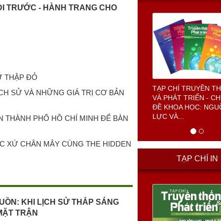
ĐI TRƯỚC - HÀNH TRANG CHO
Ữ THẬP ĐỎ
CẢNH SÁT BIỂN VIỆ
ỊCH SỬ VÀ NHỮNG GIÁ TRỊ CƠ BẢN
N THÀNH PHỐ HỒ CHÍ MINH ĐỂ BÀN
TẠP CHÍ IN
ỘC XỨ CHÂN MÂY CÙNG THE HIDDEN
Tạp chí Truyền thống
UỒN: KHI LỊCH SỬ THẮP SÁNG
Phát triển số 8 tháng
MẶT TRẬN
2025