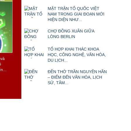
MẶT TRẬN TỔ QUỐC VIỆT
NAM TRONG GIAI ĐOẠN MỚI
HIỆN DIỆN NHƯ...
CHỢ ĐỒNG XUÂN GIỮA
LÒNG BERLIN
TỔ HỢP KHAI THÁC KHOA
HỌC, CÔNG NGHỆ, VĂN HÓA,
DU LỊCH...
ĐỀN THỜ TRẦN NGUYÊN HÃN
– ĐIỂM ĐẾN VĂN HÓA, LỊCH
SỬ, TÂM...