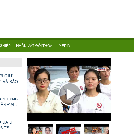
GHIỆP
NHÂN VẬT ĐỐI THOẠI
MEDIA
TOÀN CẢNH VĂN HÓA NGHỆ THUẬT THÁNG 5/2026: NHIỀU SỰ KIỆN TÔN VINH LỊCH SỬ, DI SẢN VÀ SÁNG TẠO ĐƯƠNG ĐẠI
ỜI GIỮ
C VÀ BÁO
VÀ NHỮNG
ỆN ĐẠI -
 ĐÃ ĐI
GS.TS.