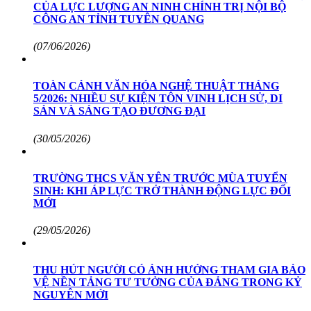
CỦA LỰC LƯỢNG AN NINH CHÍNH TRỊ NỘI BỘ
CÔNG AN TỈNH TUYÊN QUANG
(07/06/2026)
TOÀN CẢNH VĂN HÓA NGHỆ THUẬT THÁNG
5/2026: NHIỀU SỰ KIỆN TÔN VINH LỊCH SỬ, DI
SẢN VÀ SÁNG TẠO ĐƯƠNG ĐẠI
(30/05/2026)
TRƯỜNG THCS VĂN YÊN TRƯỚC MÙA TUYỂN
SINH: KHI ÁP LỰC TRỞ THÀNH ĐỘNG LỰC ĐỔI
MỚI
(29/05/2026)
THU HÚT NGƯỜI CÓ ẢNH HƯỞNG THAM GIA BẢO
VỆ NỀN TẢNG TƯ TƯỞNG CỦA ĐẢNG TRONG KỶ
NGUYÊN MỚI