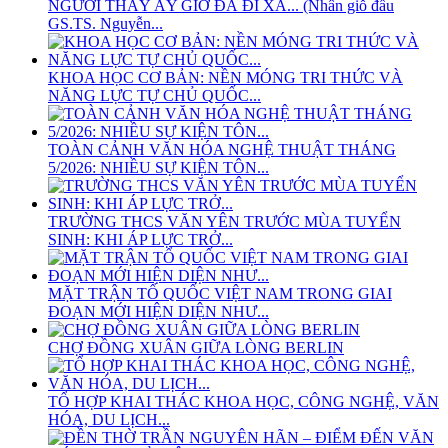
NGƯỜI THẦY ẤY GIỜ ĐÃ ĐI XA... (Nhân giỗ đầu
GS.TS. Nguyễn...
KHOA HỌC CƠ BẢN: NỀN MÓNG TRI THỨC VÀ
NĂNG LỰC TỰ CHỦ QUỐC...
TOÀN CẢNH VĂN HÓA NGHỆ THUẬT THÁNG
5/2026: NHIỀU SỰ KIỆN TÔN...
TRƯỜNG THCS VĂN YÊN TRƯỚC MÙA TUYỂN
SINH: KHI ÁP LỰC TRỞ...
MẶT TRẬN TỔ QUỐC VIỆT NAM TRONG GIAI
ĐOẠN MỚI HIỆN DIỆN NHƯ...
CHỢ ĐỒNG XUÂN GIỮA LÒNG BERLIN
TỔ HỢP KHAI THÁC KHOA HỌC, CÔNG NGHỆ, VĂN
HÓA, DU LỊCH...