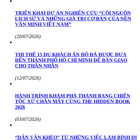
TRIỂN KHAI DỰ ÁN NGHIÊN CỨU “CỘI NGUỒN
LỊCH SỬ VÀ NHỮNG GIÁ TRỊ CƠ BẢN CỦA NỀN
VĂN MINH VIỆT NAM”
(20/07/2026)
THI THỂ 15 DU KHÁCH ẤN ĐỘ ĐÃ ĐƯỢC ĐƯA
ĐẾN THÀNH PHỐ HỒ CHÍ MINH ĐỂ BÀN GIAO
CHO THÂN NHÂN
(12/07/2026)
HÀNH TRÌNH KHÁM PHÁ THÀNH BANG CHIẾN
TỘC XỨ CHÂN MÂY CÙNG THE HIDDEN BOOK
2026
(03/07/2026)
“DÂN VẬN KHÉO” TỪ NHỮNG VIỆC LÀM BÌNH DỊ