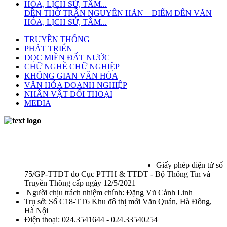
ĐỀN THỜ TRẦN NGUYÊN HÃN – ĐIỂM ĐẾN VĂN
HÓA, LỊCH SỬ, TÂM...
TRUYỀN THỐNG
PHÁT TRIỂN
DỌC MIỀN ĐẤT NƯỚC
CHỮ NGHỀ CHỮ NGHIỆP
KHÔNG GIAN VĂN HÓA
VĂN HÓA DOANH NGHIỆP
NHÂN VẬT ĐỐI THOẠI
MEDIA
Giấy phép điện tử số
75/GP-TTĐT do Cục PTTH & TTĐT - Bộ Thông Tin và
Truyền Thông cấp ngày 12/5/2021
Người chịu trách nhiệm chính: Đặng Vũ Cảnh Linh
Trụ sở: Số C18-TT6 Khu đô thị mới Văn Quán, Hà Đông,
Hà Nội
Điện thoại: 024.3541644 - 024.33540254