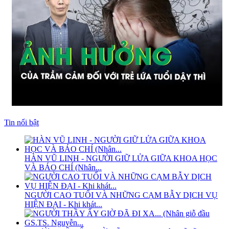
Tin nổi bật
HÀN VŨ LINH - NGƯỜI GIỮ LỬA GIỮA KHOA HỌC
VÀ BÁO CHÍ (Nhân...
NGƯỜI CAO TUỔI VÀ NHỮNG CẠM BẪY DỊCH VỤ
HIỆN ĐẠI - Khi khát...