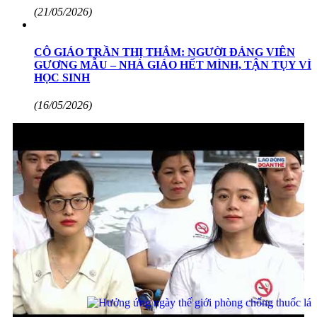
(21/05/2026)
CÔ GIÁO TRẦN THỊ THẮM: NGƯỜI ĐẢNG VIÊN
GƯƠNG MẪU – NHÀ GIÁO HẾT MÌNH, TẬN TỤY VÌ
HỌC SINH
(16/05/2026)