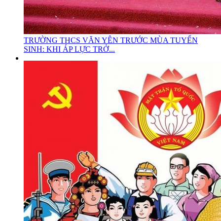
TRƯỜNG THCS VĂN YÊN TRƯỚC MÙA TUYỂN
SINH: KHI ÁP LỰC TRỞ...