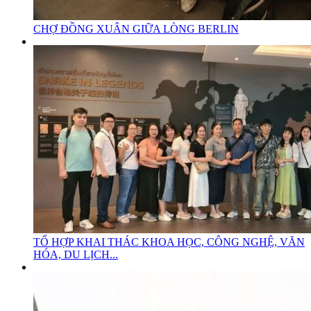
CHỢ ĐỒNG XUÂN GIỮA LÒNG BERLIN
TỔ HỢP KHAI THÁC KHOA HỌC, CÔNG NGHỆ, VĂN
HÓA, DU LỊCH...