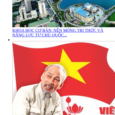
KHOA HỌC CƠ BẢN: NỀN MÓNG TRI THỨC VÀ
NĂNG LỰC TỰ CHỦ QUỐC...