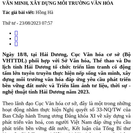
VĂN MINH, XÂY DỰNG MÔI TRƯỜNG VĂN HÓA
Tác giả bài viết:
Hồng Hà
Thứ tư - 23/08/2023 07:57
Ngày 18/8, tại Hải Dương, Cục Văn hóa cơ sở (Bộ
VHTTDL) phối hợp với Sở Văn hóa, Thể thao và Du
lịch tỉnh Hải Dương tổ chức triển lãm tranh cổ động
tấm lớn tuyên truyền thực hiện nếp sống văn minh, xây
dựng môi trường văn hóa đáp ứng yêu cầu phát triển
bền vững đất nước và Triển lãm ảnh tư liệu, thời sự -
nghệ thuật tỉnh Hải Dương năm 2023.
Theo lãnh đạo Cục Văn hóa cơ sở, đây là một trong những
hoạt động nhằm thực hiện Nghị quyết số 33-NQ/TW của
Ban Chấp hành Trung ương Đảng khóa XI về xây dựng và
phát triển văn hoá, con người Việt Nam đáp ứng yêu cầu
phát triển bền vững đất nước, Kết luận của Tổng Bí thư