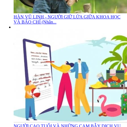
HÀN VŨ LINH - NGƯỜI GIỮ LỬA GIỮA KHOA HỌC
VÀ BÁO CHÍ (Nhân...
NGƯỜI CAO TUỔI VÀ NHỮNG CẠM BẪY DỊCH VỤ