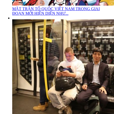
MẶT TRẬN TỔ QUỐC VIỆT NAM TRONG GIAI
ĐOẠN MỚI HIỆN DIỆN NHƯ...