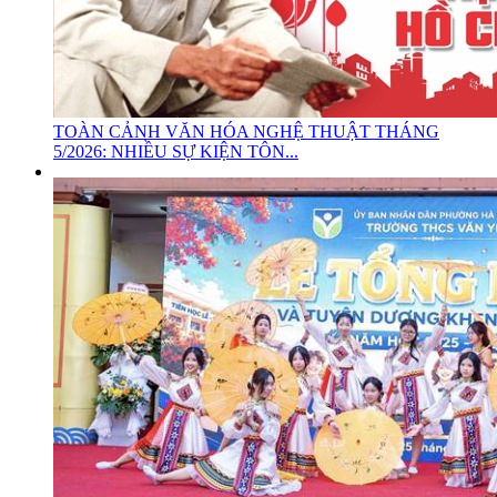
TOÀN CẢNH VĂN HÓA NGHỆ THUẬT THÁNG
5/2026: NHIỀU SỰ KIỆN TÔN...