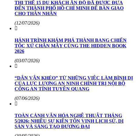
THI THỂ 15 DU KHÁCH ẤN ĐỘ ĐÃ ĐƯỢC ĐƯA
ĐẾN THÀNH PHỐ HỒ CHÍ MINH ĐỂ BÀN GIAO
CHO THÂN NHÂN
(12/07/2026)
HÀNH TRÌNH KHÁM PHÁ THÀNH BANG CHIẾN
TỘC XỨ CHÂN MÂY CÙNG THE HIDDEN BOOK
2026
(03/07/2026)
“DÂN VẬN KHÉO” TỪ NHỮNG VIỆC LÀM BÌNH DỊ
CỦA LỰC LƯỢNG AN NINH CHÍNH TRỊ NỘI BỘ
CÔNG AN TỈNH TUYÊN QUANG
(07/06/2026)
TOÀN CẢNH VĂN HÓA NGHỆ THUẬT THÁNG
5/2026: NHIỀU SỰ KIỆN TÔN VINH LỊCH SỬ, DI
SẢN VÀ SÁNG TẠO ĐƯƠNG ĐẠI
(30/05/2026)