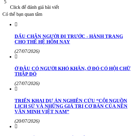
5
Click để đánh giá bài viết
Có thể bạn quan tâm
DẤU CHÂN NGƯỜI ĐI TRƯỚC - HÀNH TRANG
CHO THẾ HỆ HÔM NAY
(27/07/2026)
Ở ĐÂU CÓ NGƯỜI KHÓ KHĂN, Ở ĐÓ CÓ HỘI CHỮ
THẬP ĐỎ
(27/07/2026)
TRIỂN KHAI DỰ ÁN NGHIÊN CỨU “CỘI NGUỒN
LỊCH SỬ VÀ NHỮNG GIÁ TRỊ CƠ BẢN CỦA NỀN
VĂN MINH VIỆT NAM”
(20/07/2026)