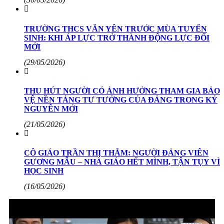
TRƯỜNG THCS VĂN YÊN TRƯỚC MÙA TUYỂN
SINH: KHI ÁP LỰC TRỞ THÀNH ĐỘNG LỰC ĐỔI
MỚI
(29/05/2026)
THU HÚT NGƯỜI CÓ ẢNH HƯỞNG THAM GIA BẢO
VỆ NỀN TẢNG TƯ TƯỞNG CỦA ĐẢNG TRONG KỶ
NGUYÊN MỚI
(21/05/2026)
CÔ GIÁO TRẦN THỊ THẮM: NGƯỜI ĐẢNG VIÊN
GƯƠNG MẪU – NHÀ GIÁO HẾT MÌNH, TẬN TỤY VÌ
HỌC SINH
(16/05/2026)