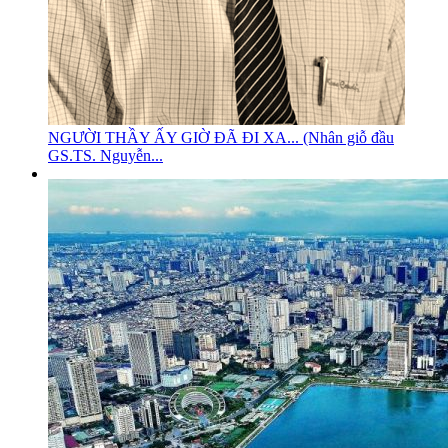
NGƯỜI THẦY ẤY GIỜ ĐÃ ĐI XA... (Nhân giỗ đầu
GS.TS. Nguyễn...