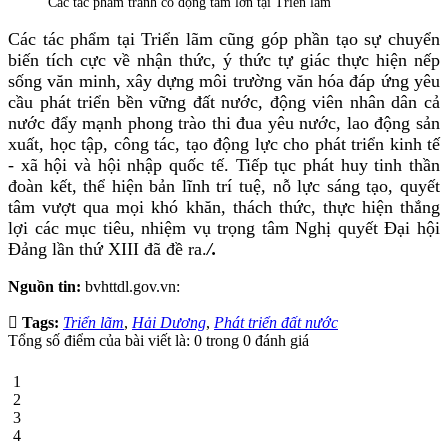
Các tác phẩm tranh cổ động tấm lớn tại Triển lãm
Các tác phẩm tại Triển lãm cũng góp phần tạo sự chuyển
biến tích cực về nhận thức, ý thức tự giác thực hiện nếp
sống văn minh, xây dựng môi trường văn hóa đáp ứng yêu
cầu phát triển bền vững đất nước,
động viên nhân dân cả
nước đẩy mạnh phong trào thi đua yêu nước, lao động sản
xuất, học tập, công tác, tạo động lực cho phát triển kinh tế
- xã hội và hội nhập quốc tế. Tiếp tục phát huy tinh thần
đoàn kết, thể hiện bản lĩnh trí tuệ, nỗ lực sáng tạo, quyết
tâm vượt qua mọi khó khăn, thách thức, thực hiện thắng
lợi các mục tiêu, nhiệm vụ trọng tâm Nghị quyết Đại hội
Đảng lần thứ XIII đã đề ra.
/.
Nguồn tin:
bvhttdl.gov.vn:
Tags:
Triển lãm
,
Hải Dương
,
Phát triển đất nước
Tổng số điểm của bài viết là: 0 trong 0 đánh giá
1
2
3
4