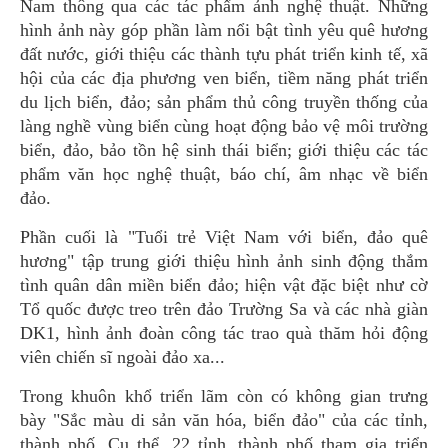
Nam thông qua các tác phẩm ảnh nghệ thuật. Những
hình ảnh này góp phần làm nổi bật tình yêu quê hương
đất nước, giới thiệu các thành tựu phát triển kinh tế, xã
hội của các địa phương ven biển, tiềm năng phát triển
du lịch biển, đảo; sản phẩm thủ công truyền thống của
làng nghề vùng biển cùng hoạt động bảo vệ môi trường
biển, đảo, bảo tồn hệ sinh thái biển; giới thiệu các tác
phẩm văn học nghệ thuật, báo chí, âm nhạc về biển
đảo.
Phần cuối là "Tuổi trẻ Việt Nam với biển, đảo quê
hương" tập trung giới thiệu hình ảnh sinh động thắm
tình quân dân miền biển đảo; hiện vật đặc biệt như cờ
Tổ quốc được treo trên đảo Trường Sa và các nhà giàn
DK1, hình ảnh đoàn công tác trao quà thăm hỏi động
viên chiến sĩ ngoài đảo xa...
Trong khuôn khổ triển lãm còn có không gian trưng
bày "Sắc màu di sản văn hóa, biển đảo" của các tỉnh,
thành phố. Cụ thể, 22 tỉnh, thành phố tham gia triển