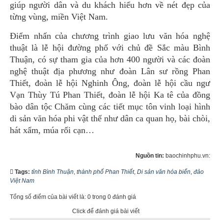
giúp người dân và du khách hiểu hơn về nét đẹp của
từng vùng, miền Việt Nam.
Điểm nhấn của chương trình giao lưu văn hóa nghệ
thuật là lễ hội đường phố với chủ đề Sắc màu Bình
Thuận, có sự tham gia của hơn 400 người và các đoàn
nghệ thuật địa phương như đoàn Lân sư rồng Phan
Thiết, đoàn lễ hội Nghinh Ông, đoàn lễ hội cầu ngư
Vạn Thùy Tú Phan Thiết, đoàn lễ hội Ka tê của đồng
bào dân tộc Chăm cùng các tiết mục tôn vinh loại hình
di sản văn hóa phi vật thể như dân ca quan họ, bài chòi,
hát xẩm, múa rối cạn…
Nguồn tin:
baochinhphu.vn:
Tags:
tỉnh Bình Thuận
,
thành phố Phan Thiết
,
Di sản văn hóa biển
,
đảo
Việt Nam
Tổng số điểm của bài viết là: 0 trong 0 đánh giá
Click để đánh giá bài viết