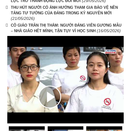
(29/05/2026)
LỰC TRỞ THÀNH ĐỘNG LỰC ĐỔI MỚI
THU HÚT NGƯỜI CÓ ẢNH HƯỞNG THAM GIA BẢO VỆ NỀN
TẢNG TƯ TƯỞNG CỦA ĐẢNG TRONG KỶ NGUYÊN MỚI
(21/05/2026)
CÔ GIÁO TRẦN THỊ THẮM: NGƯỜI ĐẢNG VIÊN GƯƠNG MẪU
(16/05/2026)
– NHÀ GIÁO HẾT MÌNH, TẬN TỤY VÌ HỌC SINH