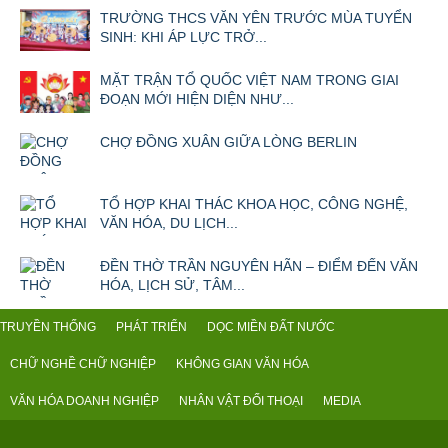
TRƯỜNG THCS VĂN YÊN TRƯỚC MÙA TUYỂN
SINH: KHI ÁP LỰC TRỞ...
MẶT TRẬN TỔ QUỐC VIỆT NAM TRONG GIAI
ĐOẠN MỚI HIỆN DIỆN NHƯ...
CHỢ ĐỒNG XUÂN GIỮA LÒNG BERLIN
TỔ HỢP KHAI THÁC KHOA HỌC, CÔNG NGHỆ,
VĂN HÓA, DU LỊCH...
ĐỀN THỜ TRẦN NGUYÊN HÃN – ĐIỂM ĐẾN VĂN
HÓA, LỊCH SỬ, TÂM...
TRUYỀN THỐNG
PHÁT TRIỂN
DỌC MIỀN ĐẤT NƯỚC
CHỮ NGHỀ CHỮ NGHIỆP
KHÔNG GIAN VĂN HÓA
VĂN HÓA DOANH NGHIỆP
NHÂN VẬT ĐỐI THOẠI
MEDIA