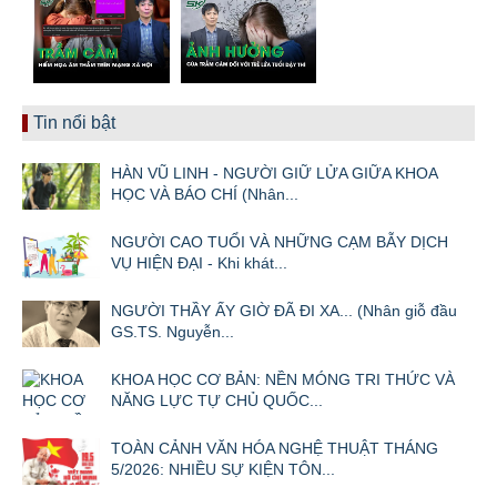
Tin nổi bật
HÀN VŨ LINH - NGƯỜI GIỮ LỬA GIỮA KHOA
HỌC VÀ BÁO CHÍ (Nhân...
NGƯỜI CAO TUỔI VÀ NHỮNG CẠM BẪY DỊCH
VỤ HIỆN ĐẠI - Khi khát...
NGƯỜI THẦY ẤY GIỜ ĐÃ ĐI XA... (Nhân giỗ đầu
GS.TS. Nguyễn...
KHOA HỌC CƠ BẢN: NỀN MÓNG TRI THỨC VÀ
NĂNG LỰC TỰ CHỦ QUỐC...
TOÀN CẢNH VĂN HÓA NGHỆ THUẬT THÁNG
5/2026: NHIỀU SỰ KIỆN TÔN...