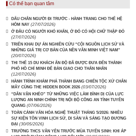
Có thể bạn quan tâm
DẤU CHÂN NGƯỜI ĐI TRƯỚC - HÀNH TRANG CHO THẾ HỆ
(27/07/2026)
HÔM NAY
Ở ĐÂU CÓ NGƯỜI KHÓ KHĂN, Ở ĐÓ CÓ HỘI CHỮ THẬP ĐỎ
(27/07/2026)
TRIỂN KHAI DỰ ÁN NGHIÊN CỨU “CỘI NGUỒN LỊCH SỬ VÀ
NHỮNG GIÁ TRỊ CƠ BẢN CỦA NỀN VĂN MINH VIỆT NAM”
(20/07/2026)
THI THỂ 15 DU KHÁCH ẤN ĐỘ ĐÃ ĐƯỢC ĐƯA ĐẾN THÀNH
PHỐ HỒ CHÍ MINH ĐỂ BÀN GIAO CHO THÂN NHÂN
(12/07/2026)
HÀNH TRÌNH KHÁM PHÁ THÀNH BANG CHIẾN TỘC XỨ CHÂN
(03/07/2026)
MÂY CÙNG THE HIDDEN BOOK 2026
“DÂN VẬN KHÉO” TỪ NHỮNG VIỆC LÀM BÌNH DỊ CỦA LỰC
LƯỢNG AN NINH CHÍNH TRỊ NỘI BỘ CÔNG AN TỈNH TUYÊN
(07/06/2026)
QUANG
TOÀN CẢNH VĂN HÓA NGHỆ THUẬT THÁNG 5/2026: NHIỀU
SỰ KIỆN TÔN VINH LỊCH SỬ, DI SẢN VÀ SÁNG TẠO ĐƯƠNG
(30/05/2026)
ĐẠI
TRƯỜNG THCS VĂN YÊN TRƯỚC MÙA TUYỂN SINH: KHI ÁP