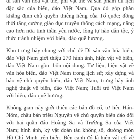
di sản văn hóa vật thể, phi vật thể và sản phẩm du lịch
đặc sắc của biển, đảo Việt Nam. Qua đó góp phần
khẳng định chủ quyền thiêng liêng của Tổ quốc; đồng
thời tăng cường giáo dục truyền thống cách mạng, nâng
cao hơn nữa tinh thần yêu nước, lòng tự hào dân tộc, ý
thức tránh nhiệm với biển, đảo quê hương.
Khu trưng bày chung với chủ đề Di sản văn hóa biển,
đảo Việt Nam giới thiệu 270 hình ảnh, hiện vật về biển,
đảo Việt Nam gồm bốn nội dung: Tư liệu, hiện vật về
văn hóa biển, đảo Việt Nam trong lịch sử; xây dựng và
bảo vệ chủ quyền biển, đảo Việt Nam; trưng bày ảnh
nghệ thuật về biển, đảo Việt Nam; Tuổi trẻ Việt Nam
với biển, đảo quê hương.
Không gian này giới thiệu các bản đồ cổ, tư liệu Hán-
Nôm, châu bản triều Nguyễn về chủ quyền biển đảo đối
với hai quần đảo Hoàng Sa và Trường Sa của Việt
Nam; hình ảnh, kỷ vật đoàn tàu không số, đường mòn
Hồ Chí Minh trên biển. Bên cạnh đó là hiện vật cổ về