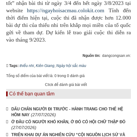
tốt” nhận bài thi từ ngày 3/4 đến hết ngày 3/8/2023 tại
website
https://ngayhoisacmau.colokit.com
Tính đến
thời điểm hiện tại, cuộc thi đã nhận được hơn 12.000
bài dự thi của thiếu nhi trên khắp mọi miền của tổ quốc
gửi về tham dự. Dự kiến lễ trao giải cuộc thi diễn ra
vào tháng 9/2023.
Nguồn tin:
dangcongsan.vn:
Tags:
thiếu nhi
,
Kiên Giang
,
Ngày hội sắc màu
Tổng số điểm của bài viết là: 0 trong 0 đánh giá
Click để đánh giá bài viết
Có thể bạn quan tâm
DẤU CHÂN NGƯỜI ĐI TRƯỚC - HÀNH TRANG CHO THẾ HỆ
(27/07/2026)
HÔM NAY
Ở ĐÂU CÓ NGƯỜI KHÓ KHĂN, Ở ĐÓ CÓ HỘI CHỮ THẬP ĐỎ
(27/07/2026)
TRIỂN KHAI DỰ ÁN NGHIÊN CỨU “CỘI NGUỒN LỊCH SỬ VÀ