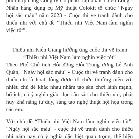
phối hợp cùng Công ty Cổ phần Tập đoàn Thiên Long -
Nhãn hàng dụng cụ Mỹ thuật Colokit tổ chức “Ngày
hội sắc màu” năm 2023 - Cuộc thi vẽ tranh dành cho
thiếu nhi với chủ đề “Thiếu nhi Việt Nam làm nghìn
việc tốt”.
Thiếu nhi Kiên Giang hưởng ứng cuộc thi vẽ tranh
“Thiếu nhi Việt Nam làm nghìn việc tốt”
Theo Phó Chủ tịch Hội đồng Đội Trung ương Lê Anh
Quân, "Ngày hội sắc màu" - Cuộc thi vẽ tranh dành cho
thiếu nhi là hoạt động được tổ chức thường niên với
nhiều chủ đề khác nhau nhằm tạo sân chơi lành mạnh,
bổ ích, có ý nghĩa giáo dục sâu sắc cho thiếu nhi; phát
huy khả năng tư duy, sáng tạo nghệ thuật hội họa trong
các em.
Với chủ đề “Thiếu nhi Việt Nam làm nghìn việc tốt”,
"Ngày hội sắc màu" - cuộc thi vẽ tranh dành cho thiếu
nhi năm nay có ý nghĩa đặc biệt quan trọng, thể hiện