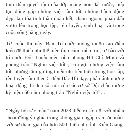
tinh thần quyết tâm của lớp măng non đất nước, tiếp
tục đóng góp những việc làm tốt, những hành động
đẹp, lan tỏa tinh thần đoàn kết, chăm ngoan, phấn đấu
vươn lên trong học tập, rèn luyện, sinh hoạt và trong
cuộc sống hằng ngày.
Từ cuộc thi này, Ban Tổ chức mong muốn tạo điều
kiện để thiếu nhi thể hiện tình cảm, niềm tin, tự hào với
tổ chức Đội Thiếu niên tiền phong Hồ Chí Minh và
phong trào “Nghìn việc tốt”; ca ngợi những việc làm
tốt, những tấm gương thiếu nhi tiêu biểu trong học tập,
rèn luyện làm theo 5 điều Bác Hồ dạy; phản ánh những
hoạt động thi đua sôi nổi của các cơ sở Đội chào mừng
kỷ niệm 60 năm phong trào “Nghìn việc tốt”…
“Ngày hội sắc màu” năm 2023 diễn ra sôi nổi với nhiều
hoạt động ý nghĩa trong không gian ngập tràn sắc màu
với sự tham gia của hơn 500 thiếu nhi tỉnh Kiên Giang