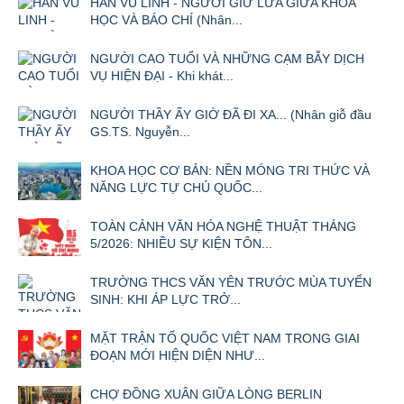
HÀN VŨ LINH - NGƯỜI GIỮ LỬA GIỮA KHOA
HỌC VÀ BÁO CHÍ (Nhân...
NGƯỜI CAO TUỔI VÀ NHỮNG CẠM BẪY DỊCH
VỤ HIỆN ĐẠI - Khi khát...
NGƯỜI THẦY ẤY GIỜ ĐÃ ĐI XA... (Nhân giỗ đầu
GS.TS. Nguyễn...
KHOA HỌC CƠ BẢN: NỀN MÓNG TRI THỨC VÀ
NĂNG LỰC TỰ CHỦ QUỐC...
TOÀN CẢNH VĂN HÓA NGHỆ THUẬT THÁNG
5/2026: NHIỀU SỰ KIỆN TÔN...
TRƯỜNG THCS VĂN YÊN TRƯỚC MÙA TUYỂN
SINH: KHI ÁP LỰC TRỞ...
MẶT TRẬN TỔ QUỐC VIỆT NAM TRONG GIAI
ĐOẠN MỚI HIỆN DIỆN NHƯ...
CHỢ ĐỒNG XUÂN GIỮA LÒNG BERLIN