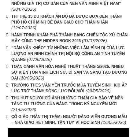
NHỮNG GIÁ TRỊ CƠ BẢN CỦA NỀN VĂN MINH VIỆT NAM”
(20/07/2026)
THI THỂ 15 DU KHÁCH ẤN ĐỘ ĐÃ ĐƯỢC ĐƯA ĐẾN THÀNH
PHỐ HỒ CHÍ MINH ĐỂ BÀN GIAO CHO THÂN NHÂN
(12/07/2026)
HÀNH TRÌNH KHÁM PHÁ THÀNH BANG CHIẾN TỘC XỨ CHÂN
(03/07/2026)
MÂY CÙNG THE HIDDEN BOOK 2026
“DÂN VẬN KHÉO” TỪ NHỮNG VIỆC LÀM BÌNH DỊ CỦA LỰC
LƯỢNG AN NINH CHÍNH TRỊ NỘI BỘ CÔNG AN TỈNH TUYÊN
(07/06/2026)
QUANG
TOÀN CẢNH VĂN HÓA NGHỆ THUẬT THÁNG 5/2026: NHIỀU
SỰ KIỆN TÔN VINH LỊCH SỬ, DI SẢN VÀ SÁNG TẠO ĐƯƠNG
(30/05/2026)
ĐẠI
TRƯỜNG THCS VĂN YÊN TRƯỚC MÙA TUYỂN SINH: KHI ÁP
(29/05/2026)
LỰC TRỞ THÀNH ĐỘNG LỰC ĐỔI MỚI
THU HÚT NGƯỜI CÓ ẢNH HƯỞNG THAM GIA BẢO VỆ NỀN
TẢNG TƯ TƯỞNG CỦA ĐẢNG TRONG KỶ NGUYÊN MỚI
(21/05/2026)
CÔ GIÁO TRẦN THỊ THẮM: NGƯỜI ĐẢNG VIÊN GƯƠNG MẪU
(16/05/2026)
– NHÀ GIÁO HẾT MÌNH, TẬN TỤY VÌ HỌC SINH