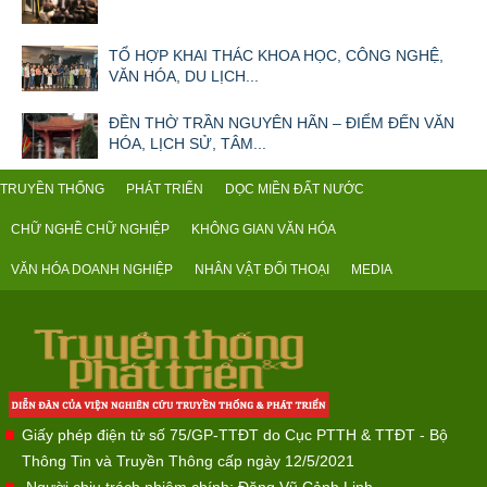
TỔ HỢP KHAI THÁC KHOA HỌC, CÔNG NGHỆ,
VĂN HÓA, DU LỊCH...
ĐỀN THỜ TRẦN NGUYÊN HÃN – ĐIỂM ĐẾN VĂN
HÓA, LỊCH SỬ, TÂM...
TRUYỀN THỐNG
PHÁT TRIỂN
DỌC MIỀN ĐẤT NƯỚC
CHỮ NGHỀ CHỮ NGHIỆP
KHÔNG GIAN VĂN HÓA
VĂN HÓA DOANH NGHIỆP
NHÂN VẬT ĐỐI THOẠI
MEDIA
Giấy phép điện tử số 75/GP-TTĐT do Cục PTTH & TTĐT - Bộ
Thông Tin và Truyền Thông cấp ngày 12/5/2021