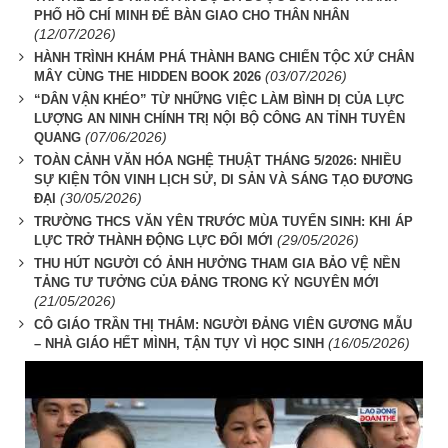
PHỐ HỒ CHÍ MINH ĐỂ BÀN GIAO CHO THÂN NHÂN
(12/07/2026)
HÀNH TRÌNH KHÁM PHÁ THÀNH BANG CHIẾN TỘC XỨ CHÂN
(03/07/2026)
MÂY CÙNG THE HIDDEN BOOK 2026
“DÂN VẬN KHÉO” TỪ NHỮNG VIỆC LÀM BÌNH DỊ CỦA LỰC
LƯỢNG AN NINH CHÍNH TRỊ NỘI BỘ CÔNG AN TỈNH TUYÊN
(07/06/2026)
QUANG
TOÀN CẢNH VĂN HÓA NGHỆ THUẬT THÁNG 5/2026: NHIỀU
SỰ KIỆN TÔN VINH LỊCH SỬ, DI SẢN VÀ SÁNG TẠO ĐƯƠNG
(30/05/2026)
ĐẠI
TRƯỜNG THCS VĂN YÊN TRƯỚC MÙA TUYỂN SINH: KHI ÁP
(29/05/2026)
LỰC TRỞ THÀNH ĐỘNG LỰC ĐỔI MỚI
THU HÚT NGƯỜI CÓ ẢNH HƯỞNG THAM GIA BẢO VỆ NỀN
TẢNG TƯ TƯỞNG CỦA ĐẢNG TRONG KỶ NGUYÊN MỚI
(21/05/2026)
CÔ GIÁO TRẦN THỊ THẮM: NGƯỜI ĐẢNG VIÊN GƯƠNG MẪU
(16/05/2026)
– NHÀ GIÁO HẾT MÌNH, TẬN TỤY VÌ HỌC SINH