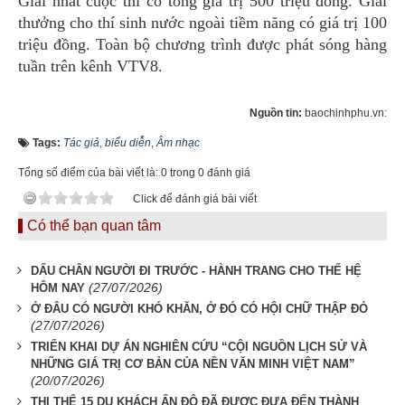
Giải nhất cuộc thi có tổng giá trị 500 triệu đồng. Giải
thưởng cho thí sinh nước ngoài tiềm năng có giá trị 100
triệu đồng. Toàn bộ chương trình được phát sóng hàng
tuần trên kênh VTV8.
Nguồn tin:
baochinhphu.vn:
Tags:
Tác giả
,
biểu diễn
,
Âm nhạc
Tổng số điểm của bài viết là: 0 trong 0 đánh giá
Click để đánh giá bài viết
Có thể bạn quan tâm
DẤU CHÂN NGƯỜI ĐI TRƯỚC - HÀNH TRANG CHO THẾ HỆ
(27/07/2026)
HÔM NAY
Ở ĐÂU CÓ NGƯỜI KHÓ KHĂN, Ở ĐÓ CÓ HỘI CHỮ THẬP ĐỎ
(27/07/2026)
TRIỂN KHAI DỰ ÁN NGHIÊN CỨU “CỘI NGUỒN LỊCH SỬ VÀ
NHỮNG GIÁ TRỊ CƠ BẢN CỦA NỀN VĂN MINH VIỆT NAM”
(20/07/2026)
THI THỂ 15 DU KHÁCH ẤN ĐỘ ĐÃ ĐƯỢC ĐƯA ĐẾN THÀNH