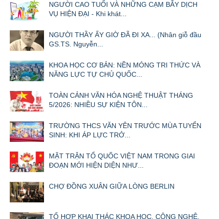
NGƯỜI CAO TUỔI VÀ NHỮNG CẠM BẪY DỊCH
VỤ HIỆN ĐẠI - Khi khát...
NGƯỜI THẦY ẤY GIỜ ĐÃ ĐI XA... (Nhân giỗ đầu
GS.TS. Nguyễn...
KHOA HỌC CƠ BẢN: NỀN MÓNG TRI THỨC VÀ
NĂNG LỰC TỰ CHỦ QUỐC...
TOÀN CẢNH VĂN HÓA NGHỆ THUẬT THÁNG
5/2026: NHIỀU SỰ KIỆN TÔN...
TRƯỜNG THCS VĂN YÊN TRƯỚC MÙA TUYỂN
SINH: KHI ÁP LỰC TRỞ...
MẶT TRẬN TỔ QUỐC VIỆT NAM TRONG GIAI
ĐOẠN MỚI HIỆN DIỆN NHƯ...
CHỢ ĐỒNG XUÂN GIỮA LÒNG BERLIN
TỔ HỢP KHAI THÁC KHOA HỌC, CÔNG NGHỆ,