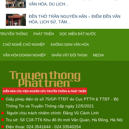
VĂN HÓA, DU LỊCH...
ĐỀN THỜ TRẦN NGUYÊN HÃN – ĐIỂM ĐẾN VĂN
HÓA, LỊCH SỬ, TÂM...
TRUYỀN THỐNG
PHÁT TRIỂN
DỌC MIỀN ĐẤT NƯỚC
CHỮ NGHỀ CHỮ NGHIỆP
KHÔNG GIAN VĂN HÓA
VĂN HÓA DOANH NGHIỆP
NHÂN VẬT ĐỐI THOẠI
MEDIA
Giấy phép điện tử số 75/GP-TTĐT do Cục PTTH & TTĐT - Bộ
Thông Tin và Truyền Thông cấp ngày 12/5/2021
Người chịu trách nhiệm chính: Đặng Vũ Cảnh Linh
Trụ sở: Số C18-TT6 Khu đô thị mới Văn Quán, Hà Đông, Hà Nội
Điện thoại: 024.3541644 - 024.33540254