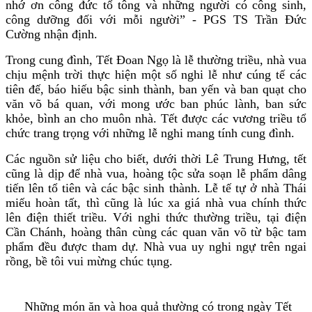
nhớ ơn công đức tổ tông và những người có công sinh,
công dưỡng đối với mỗi người” - PGS TS Trần Đức
Cường nhận định.
Trong cung đình, Tết Đoan Ngọ là lễ thường triều, nhà vua
chịu mệnh trời thực hiện một số nghi lễ như cúng tế các
tiên đế, báo hiếu bậc sinh thành, ban yến và ban quạt cho
văn võ bá quan, với mong ước ban phúc lành, ban sức
khỏe, bình an cho muôn nhà. Tết được các vương triều tổ
chức trang trọng với những lễ nghi mang tính cung đình.
Các nguồn sử liệu cho biết, dưới thời Lê Trung Hưng, tết
cũng là dịp để nhà vua, hoàng tộc sửa soạn lễ phẩm dâng
tiến lên tổ tiên và các bậc sinh thành. Lễ tế tự ở nhà Thái
miếu hoàn tất, thì cũng là lúc xa giá nhà vua chính thức
lên điện thiết triều. Với nghi thức thường triều, tại điện
Cần Chánh, hoàng thân cùng các quan văn võ từ bậc tam
phẩm đều được tham dự. Nhà vua uy nghi ngự trên ngai
rồng, bề tôi vui mừng chúc tụng.
Những món ăn và hoa quả thường có trong ngày Tết