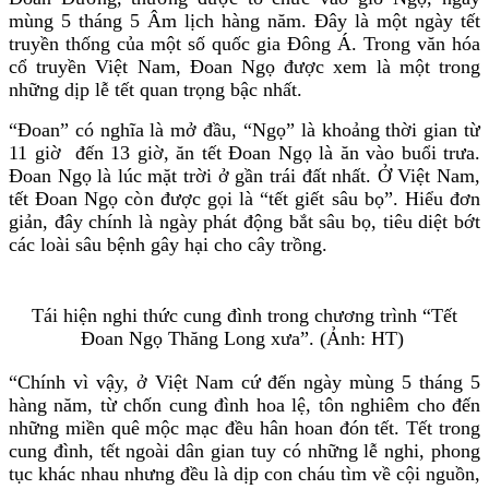
mùng 5 tháng 5 Âm lịch hàng năm. Đây là một ngày tết
truyền thống của một số quốc gia Đông Á. Trong văn hóa
cổ truyền Việt Nam, Đoan Ngọ được xem là một trong
những dịp lễ tết quan trọng bậc nhất.
“Đoan” có nghĩa là mở đầu, “Ngọ” là khoảng thời gian từ
11 giờ đến 13 giờ, ăn tết Đoan Ngọ là ăn vào buổi trưa.
Đoan Ngọ là lúc mặt trời ở gần trái đất nhất. Ở Việt Nam,
tết Đoan Ngọ còn được gọi là “tết giết sâu bọ”. Hiểu đơn
giản, đây chính là ngày phát động bắt sâu bọ, tiêu diệt bớt
các loài sâu bệnh gây hại cho cây trồng.
Tái hiện nghi thức cung đình trong chương trình “Tết
Đoan Ngọ Thăng Long xưa”. (Ảnh: HT)
“Chính vì vậy, ở Việt Nam cứ đến ngày mùng 5 tháng 5
hàng năm, từ chốn cung đình hoa lệ, tôn nghiêm cho đến
những miền quê mộc mạc đều hân hoan đón tết. Tết trong
cung đình, tết ngoài dân gian tuy có những lễ nghi, phong
tục khác nhau nhưng đều là dịp con cháu tìm về cội nguồn,