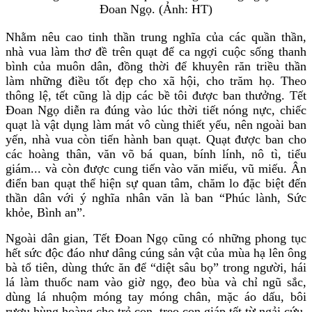
Đoan Ngọ. (Ảnh: HT)
Nhằm nêu cao tinh thần trung nghĩa của các quần thần,
nhà vua làm thơ đề trên quạt để ca ngợi cuộc sống thanh
bình của muôn dân, đồng thời để khuyên răn triều thần
làm những điều tốt đẹp cho xã hội, cho trăm họ. Theo
thông lệ, tết cũng là dịp các bề tôi được ban thưởng. Tết
Đoan Ngọ diễn ra đúng vào lúc thời tiết nóng nực, chiếc
quạt là vật dụng làm mát vô cùng thiết yếu, nên ngoài ban
yến, nhà vua còn tiến hành ban quạt. Quạt được ban cho
các hoàng thân, văn võ bá quan, bính lính, nô tì, tiểu
giám... và còn được cung tiến vào văn miếu, vũ miếu. Ân
điển ban quạt thể hiện sự quan tâm, chăm lo đặc biệt đến
thần dân với ý nghĩa nhân văn là ban “Phúc lành, Sức
khỏe, Bình an”.
Ngoài dân gian, Tết Đoan Ngọ cũng có những phong tục
hết sức độc đáo như dâng cúng sản vật của mùa hạ lên ông
bà tổ tiên, dùng thức ăn để “diệt sâu bọ” trong người, hái
lá làm thuốc nam vào giờ ngọ, đeo bùa và chỉ ngũ sắc,
dùng lá nhuộm móng tay móng chân, mặc áo dấu, bôi
rượu hùng hoàng cho trẻ con, treo con giáp tết từ ngải cứu,