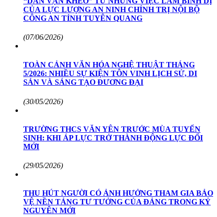
“DÂN VẬN KHÉO” TỪ NHỮNG VIỆC LÀM BÌNH DỊ
CỦA LỰC LƯỢNG AN NINH CHÍNH TRỊ NỘI BỘ
CÔNG AN TỈNH TUYÊN QUANG
(07/06/2026)
TOÀN CẢNH VĂN HÓA NGHỆ THUẬT THÁNG
5/2026: NHIỀU SỰ KIỆN TÔN VINH LỊCH SỬ, DI
SẢN VÀ SÁNG TẠO ĐƯƠNG ĐẠI
(30/05/2026)
TRƯỜNG THCS VĂN YÊN TRƯỚC MÙA TUYỂN
SINH: KHI ÁP LỰC TRỞ THÀNH ĐỘNG LỰC ĐỔI
MỚI
(29/05/2026)
THU HÚT NGƯỜI CÓ ẢNH HƯỞNG THAM GIA BẢO
VỆ NỀN TẢNG TƯ TƯỞNG CỦA ĐẢNG TRONG KỶ
NGUYÊN MỚI