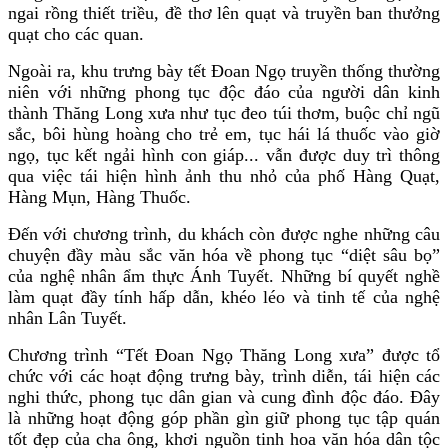
ngai rồng thiết triều, đề thơ lên quạt và truyền ban thưởng
quạt cho các quan.
Ngoài ra, khu trưng bày tết Đoan Ngọ truyền thống thường
niên với những phong tục độc đáo của người dân kinh
thành Thăng Long xưa như tục đeo túi thơm, buộc chỉ ngũ
sắc, bôi hùng hoàng cho trẻ em, tục hái lá thuốc vào giờ
ngọ, tục kết ngải hình con giáp... vẫn được duy trì thông
qua việc tái hiện hình ảnh thu nhỏ của phố Hàng Quạt,
Hàng Mụn, Hàng Thuốc.
Đến với chương trình, du khách còn được nghe những câu
chuyện đầy màu sắc văn hóa về phong tục “diệt sâu bọ”
của nghệ nhân ẩm thực Ánh Tuyết. Những bí quyết nghề
làm quạt đầy tính hấp dẫn, khéo léo và tinh tế của nghệ
nhân Lân Tuyết.
Chương trình “Tết Đoan Ngọ Thăng Long xưa” được tổ
chức với các hoạt động trưng bày, trình diễn, tái hiện các
nghi thức, phong tục dân gian và cung đình độc đáo. Đây
là những hoạt động góp phần gìn giữ phong tục tập quán
tốt đẹp của cha ông, khơi nguồn tinh hoa văn hóa dân tộc