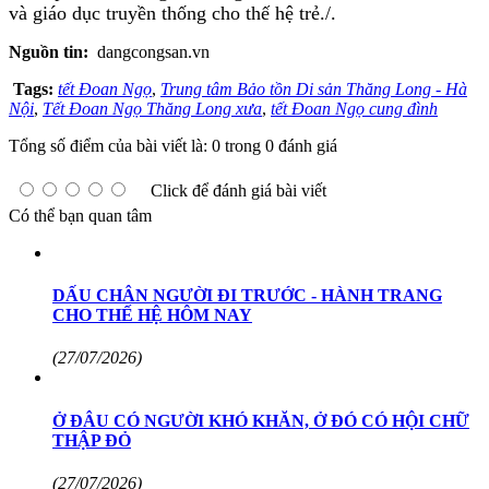
và giáo dục truyền thống cho thế hệ trẻ./.
Nguồn tin:
dangcongsan.vn
Tags:
tết Đoan Ngọ
,
Trung tâm Bảo tồn Di sản Thăng Long - Hà
Nội
,
Tết Đoan Ngọ Thăng Long xưa
,
tết Đoan Ngọ cung đình
Tổng số điểm của bài viết là: 0 trong 0 đánh giá
Click để đánh giá bài viết
Có thể bạn quan tâm
DẤU CHÂN NGƯỜI ĐI TRƯỚC - HÀNH TRANG
CHO THẾ HỆ HÔM NAY
(27/07/2026)
Ở ĐÂU CÓ NGƯỜI KHÓ KHĂN, Ở ĐÓ CÓ HỘI CHỮ
THẬP ĐỎ
(27/07/2026)