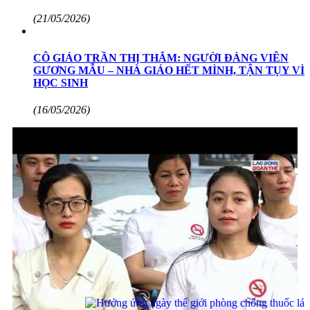
(21/05/2026)
CÔ GIÁO TRẦN THỊ THẮM: NGƯỜI ĐẢNG VIÊN
GƯƠNG MẪU – NHÀ GIÁO HẾT MÌNH, TẬN TỤY VÌ
HỌC SINH
(16/05/2026)