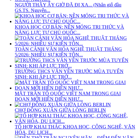
NGƯỜI THẦY ẤY GIỜ ĐÃ ĐI XA... (Nhân giỗ đầu
GS.TS. Nguyễn...
KHOA HỌC CƠ BẢN: NỀN MÓNG TRI THỨC VÀ
NĂNG LỰC TỰ CHỦ QUỐC...
TOÀN CẢNH VĂN HÓA NGHỆ THUẬT THÁNG
5/2026: NHIỀU SỰ KIỆN TÔN...
TRƯỜNG THCS VĂN YÊN TRƯỚC MÙA TUYỂN
SINH: KHI ÁP LỰC TRỞ...
MẶT TRẬN TỔ QUỐC VIỆT NAM TRONG GIAI
ĐOẠN MỚI HIỆN DIỆN NHƯ...
CHỢ ĐỒNG XUÂN GIỮA LÒNG BERLIN
TỔ HỢP KHAI THÁC KHOA HỌC, CÔNG NGHỆ, VĂN
HÓA, DU LỊCH...