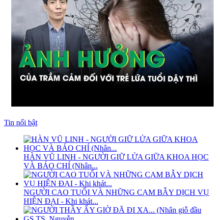
Tin nổi bật
HÀN VŨ LINH - NGƯỜI GIỮ LỬA GIỮA KHOA HỌC
VÀ BÁO CHÍ (Nhân...
NGƯỜI CAO TUỔI VÀ NHỮNG CẠM BẪY DỊCH VỤ
HIỆN ĐẠI - Khi khát...