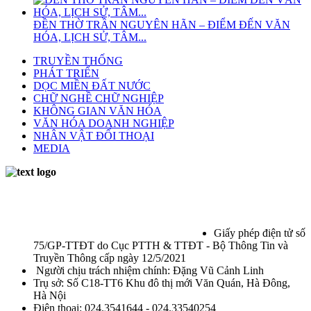
ĐỀN THỜ TRẦN NGUYÊN HÃN – ĐIỂM ĐẾN VĂN
HÓA, LỊCH SỬ, TÂM...
TRUYỀN THỐNG
PHÁT TRIỂN
DỌC MIỀN ĐẤT NƯỚC
CHỮ NGHỀ CHỮ NGHIỆP
KHÔNG GIAN VĂN HÓA
VĂN HÓA DOANH NGHIỆP
NHÂN VẬT ĐỐI THOẠI
MEDIA
Giấy phép điện tử số
75/GP-TTĐT do Cục PTTH & TTĐT - Bộ Thông Tin và
Truyền Thông cấp ngày 12/5/2021
Người chịu trách nhiệm chính: Đặng Vũ Cảnh Linh
Trụ sở: Số C18-TT6 Khu đô thị mới Văn Quán, Hà Đông,
Hà Nội
Điện thoại: 024.3541644 - 024.33540254