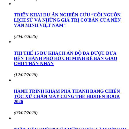
TRIỂN KHAI DỰ ÁN NGHIÊN CỨU “CỘI NGUỒN
LỊCH SỬ VÀ NHỮNG GIÁ TRỊ CƠ BẢN CỦA NỀN
VĂN MINH VIỆT NAM”
(20/07/2026)
THI THỂ 15 DU KHÁCH ẤN ĐỘ ĐÃ ĐƯỢC ĐƯA
ĐẾN THÀNH PHỐ HỒ CHÍ MINH ĐỂ BÀN GIAO
CHO THÂN NHÂN
(12/07/2026)
HÀNH TRÌNH KHÁM PHÁ THÀNH BANG CHIẾN
TỘC XỨ CHÂN MÂY CÙNG THE HIDDEN BOOK
2026
(03/07/2026)