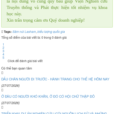
là nội dung vô cùng quý báu giúp Viện Nghiên cứu
Truyền thống và Phát thực hiện tốt nhiệm vụ khoa
học này.
Xin trân trọng cảm ơn Quý doanh nghiệp!
Tags:
Sâm núi Lasham
,
biểu tượng quốc gia
Tổng số điểm của bài viết là: 0 trong 0 đánh giá
1
2
3
4
5
Click để đánh giá bài viết
Có thể bạn quan tâm
DẤU CHÂN NGƯỜI ĐI TRƯỚC - HÀNH TRANG CHO THẾ HỆ HÔM NAY
(27/07/2026)
Ở ĐÂU CÓ NGƯỜI KHÓ KHĂN, Ở ĐÓ CÓ HỘI CHỮ THẬP ĐỎ
(27/07/2026)
TRIỂN KHAI DỰ ÁN NGHIÊN CỨU “CỘI NGUỒN LỊCH SỬ VÀ NHỮNG