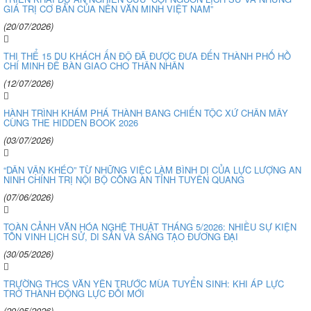
GIÁ TRỊ CƠ BẢN CỦA NỀN VĂN MINH VIỆT NAM”
(20/07/2026)
THI THỂ 15 DU KHÁCH ẤN ĐỘ ĐÃ ĐƯỢC ĐƯA ĐẾN THÀNH PHỐ HỒ
CHÍ MINH ĐỂ BÀN GIAO CHO THÂN NHÂN
(12/07/2026)
HÀNH TRÌNH KHÁM PHÁ THÀNH BANG CHIẾN TỘC XỨ CHÂN MÂY
CÙNG THE HIDDEN BOOK 2026
(03/07/2026)
“DÂN VẬN KHÉO” TỪ NHỮNG VIỆC LÀM BÌNH DỊ CỦA LỰC LƯỢNG AN
NINH CHÍNH TRỊ NỘI BỘ CÔNG AN TỈNH TUYÊN QUANG
(07/06/2026)
TOÀN CẢNH VĂN HÓA NGHỆ THUẬT THÁNG 5/2026: NHIỀU SỰ KIỆN
TÔN VINH LỊCH SỬ, DI SẢN VÀ SÁNG TẠO ĐƯƠNG ĐẠI
(30/05/2026)
TRƯỜNG THCS VĂN YÊN TRƯỚC MÙA TUYỂN SINH: KHI ÁP LỰC
TRỞ THÀNH ĐỘNG LỰC ĐỔI MỚI
(29/05/2026)