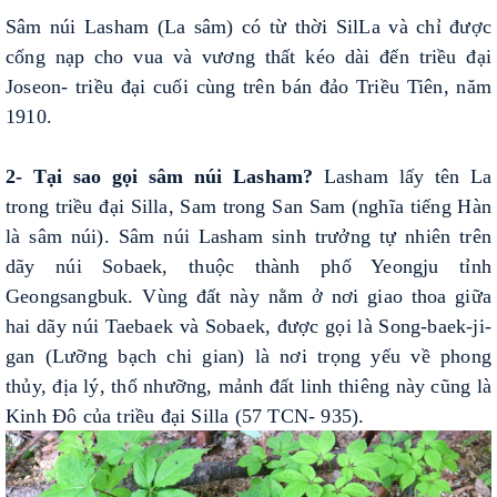
Sâm núi Lasham (La sâm) có từ thời SilLa và chỉ được
cống nạp cho vua và vương thất kéo dài đến triều đại
Joseon- triều đại cuối cùng trên bán đảo Triều Tiên, năm
1910.
2- Tại sao gọi sâm núi Lasham?
Lasham lấy tên La
trong triều đại Silla, Sam trong San Sam (nghĩa tiếng Hàn
là sâm núi). Sâm núi Lasham sinh trưởng tự nhiên trên
dãy núi Sobaek, thuộc thành phố Yeongju tỉnh
Geongsangbuk. Vùng đất này nằm ở nơi giao thoa giữa
hai dãy núi Taebaek và Sobaek, được gọi là Song-baek-ji-
gan (Lưỡng bạch chi gian) là nơi trọng yếu về phong
thủy, địa lý, thổ nhưỡng, mảnh đất linh thiêng này cũng là
Kinh Đô của triều đại Silla (57 TCN- 935).