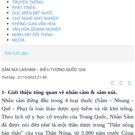
TRUYỀN THỐNG
PHÁT TRIỂN
DỌC MIỀN ĐẤT NƯỚC
CHỮ NGHỀ CHỮ NGHIỆP
KHÔNG GIAN VĂN HÓA
VĂN HÓA DOANH NGHIỆP
NHÂN VẬT ĐỐI THOẠI
MEDIA
TIN TỨC 360
SÂM NÚI LASHAM – BIỂU TƯỢNG QUỐC GIA
Thứ bảy - 21/10/2023 21:49
1- Giới thiệu tổng quan về nhân sâm & sâm núi.
Nhân sâm đứng đầu trong 4 loại thuốc (Sâm – Nhung -
Quế - Phụ) là loài thảo dược quý hiếm và rất khó trồng.
Theo lịch sử y học cổ truyền của Trung Quốc, Nhân Sâm
đã được nói đến như là một thần dược trong "Thần nông
bản thảo" của vua Thần Nông, từ 3.000 năm trước Công