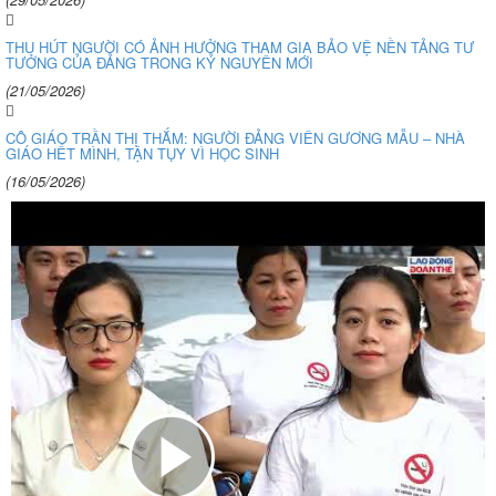
THU HÚT NGƯỜI CÓ ẢNH HƯỞNG THAM GIA BẢO VỆ NỀN TẢNG TƯ
TƯỞNG CỦA ĐẢNG TRONG KỶ NGUYÊN MỚI
(21/05/2026)
CÔ GIÁO TRẦN THỊ THẮM: NGƯỜI ĐẢNG VIÊN GƯƠNG MẪU – NHÀ
GIÁO HẾT MÌNH, TẬN TỤY VÌ HỌC SINH
(16/05/2026)