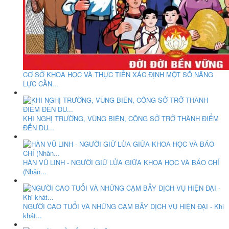
CƠ SỞ KHOA HỌC VÀ THỰC TIỄN XÁC ĐỊNH MỘT SỐ NĂNG
LỰC CẦN...
KHI NGHỊ TRƯỜNG, VÙNG BIÊN, CÔNG SỞ TRỞ THÀNH ĐIỂM
ĐẾN DU...
HÀN VŨ LINH - NGƯỜI GIỮ LỬA GIỮA KHOA HỌC VÀ BÁO CHÍ
(Nhân...
NGƯỜI CAO TUỔI VÀ NHỮNG CẠM BẪY DỊCH VỤ HIỆN ĐẠI - Khi
khát...