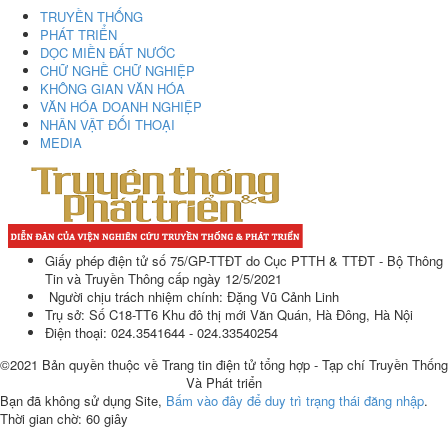
TRUYỀN THỐNG
PHÁT TRIỂN
DỌC MIỀN ĐẤT NƯỚC
CHỮ NGHỀ CHỮ NGHIỆP
KHÔNG GIAN VĂN HÓA
VĂN HÓA DOANH NGHIỆP
NHÂN VẬT ĐỐI THOẠI
MEDIA
Giấy phép điện tử số 75/GP-TTĐT do Cục PTTH & TTĐT - Bộ Thông
Tin và Truyền Thông cấp ngày 12/5/2021
Người chịu trách nhiệm chính: Đặng Vũ Cảnh Linh
Trụ sở: Số C18-TT6 Khu đô thị mới Văn Quán, Hà Đông, Hà Nội
Điện thoại: 024.3541644 - 024.33540254
©2021 Bản quyền thuộc về Trang tin điện tử tổng hợp - Tạp chí Truyền Thống
Và Phát triển
Bạn đã không sử dụng Site,
Bấm vào đây để duy trì trạng thái đăng nhập
.
Thời gian chờ:
60
giây