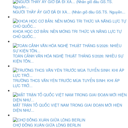
NGƯỜI THẦY ẤY GIỜ ĐÃ ĐI XA... (Nhân giỗ đầu GS.TS. Nguyễn...
KHOA HỌC CƠ BẢN: NỀN MÓNG TRI THỨC VÀ NĂNG LỰC TỰ
CHỦ QUỐC...
TOÀN CẢNH VĂN HÓA NGHỆ THUẬT THÁNG 5/2026: NHIỀU SỰ
KIỆN TÔN...
TRƯỜNG THCS VĂN YÊN TRƯỚC MÙA TUYỂN SINH: KHI ÁP
LỰC TRỞ...
MẶT TRẬN TỔ QUỐC VIỆT NAM TRONG GIAI ĐOẠN MỚI HIỆN
DIỆN NHƯ...
CHỢ ĐỒNG XUÂN GIỮA LÒNG BERLIN