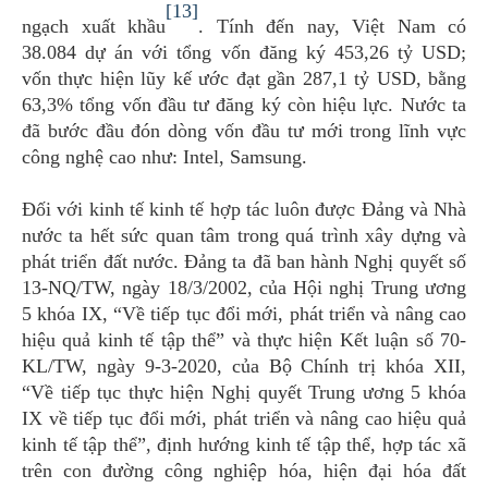
[13]
ngạch xuất khầu
. Tính đến nay, Việt Nam có
38.084 dự án với tổng vốn đăng ký 453,26 tỷ USD;
vốn thực hiện lũy kế ước đạt gần 287,1 tỷ USD, bằng
63,3% tổng vốn đầu tư đăng ký còn hiệu lực. Nước ta
đã bước đầu đón dòng vốn đầu tư mới trong lĩnh vực
công nghệ cao như: Intel, Samsung.
Đối với kinh tế kinh tế hợp tác luôn được Đảng và Nhà
nước ta hết sức quan tâm trong quá trình xây dựng và
phát triển đất nước. Đảng ta đã ban hành Nghị quyết số
13-NQ/TW, ngày 18/3/2002, của Hội nghị Trung ương
5 khóa IX, “Về tiếp tục đổi mới, phát triển và nâng cao
hiệu quả kinh tế tập thể” và thực hiện Kết luận số 70-
KL/TW, ngày 9-3-2020, của Bộ Chính trị khóa XII,
“Về tiếp tục thực hiện Nghị quyết Trung ương 5 khóa
IX về tiếp tục đổi mới, phát triển và nâng cao hiệu quả
kinh tế tập thể”, định hướng kinh tế tập thể, hợp tác xã
trên con đường công nghiệp hóa, hiện đại hóa đất