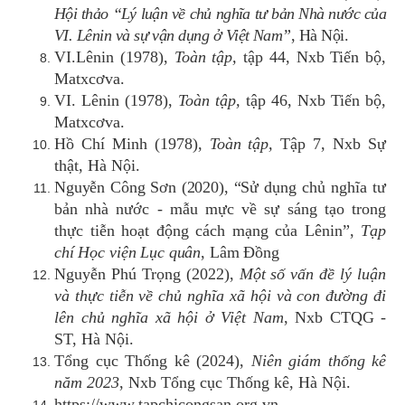
Hội thảo “Lý luận về chủ nghĩa tư bản Nhà nước của
VI. Lênin và sự vận dụng ở Việt Nam”
, Hà Nội.
VI.Lênin (1978),
Toàn tập,
tập 44, Nxb Tiến bộ,
Matxcơva.
VI. Lênin (1978),
Toàn tập,
tập 46, Nxb Tiến bộ,
Matxcơva.
Hồ Chí Minh (1978),
Toàn tập,
Tập 7, Nxb Sự
thật, Hà Nội.
Nguyễn Công Sơn (2020), “S
ử dụng chủ nghĩa tư
bản nhà nước - mẫu mực về sự sáng tạo trong
thực tiễn hoạt động cách mạng của Lênin”,
Tạp
chí Học viện Lục quân
, Lâm Đồng
Nguyễn Phú Trọng (2022),
Một số vấn đề lý luận
và thực tiễn về chủ nghĩa xã hội và con đường đi
lên chủ nghĩa xã hội ở Việt Nam
, Nxb CTQG -
ST, Hà Nội.
Tổng cục Thống kê (2024),
Niên giám thống kê
năm 2023
, Nxb Tổng cục Thống kê, Hà Nội.
https://www.tapchicongsan.org.vn