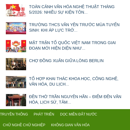
TOÀN CẢNH VĂN HÓA NGHỆ THUẬT THÁNG
5/2026: NHIỀU SỰ KIỆN TÔN...
TRƯỜNG THCS VĂN YÊN TRƯỚC MÙA TUYỂN
SINH: KHI ÁP LỰC TRỞ...
MẶT TRẬN TỔ QUỐC VIỆT NAM TRONG GIAI
ĐOẠN MỚI HIỆN DIỆN NHƯ...
CHỢ ĐỒNG XUÂN GIỮA LÒNG BERLIN
TỔ HỢP KHAI THÁC KHOA HỌC, CÔNG NGHỆ,
VĂN HÓA, DU LỊCH...
ĐỀN THỜ TRẦN NGUYÊN HÃN – ĐIỂM ĐẾN VĂN
HÓA, LỊCH SỬ, TÂM...
TRUYỀN THỐNG
PHÁT TRIỂN
DỌC MIỀN ĐẤT NƯỚC
CHỮ NGHỀ CHỮ NGHIỆP
KHÔNG GIAN VĂN HÓA