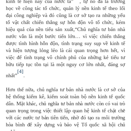
kinh tế hiện nay của nước ta”
, tự nó đã là trường
học về công tác tổ chức, quản lý nền kinh tế theo lối
đại công nghiệp và đó cũng là cơ sở tạo ra những yếu
tố vật chất chiến thắng sự hỗn độn vô tổ chức, kém
hiệu quả của nền tiểu sản xuất,“Chủ nghĩa tư bản nhà
nước vẫn là một bước tiến lớn… vì việc chiến thắng
được tình hình hỗn độn, tình trạng suy sụp về kinh tế
và hiện tượng lỏng lẻo là cái quan trọng hơn hết, vì
việc để tình trạng vô chính phủ của những kẻ tiểu tư
hữu tiếp tục tồn tại là một nguy cơ lớn nhất, đáng sợ
[4]
nhất”
.
Hơn thế nữa, chủ nghĩa tư bản nhà nước là cơ sở của
hệ thống kiểm kê, kiểm soát toàn bộ nền kinh tế quốc
dân.
Mặt khác, chủ nghĩa tư bản nhà nước còn có vai trò
quan trọng trong việc thiết lập quan hệ kinh tế chặt chẽ
với các nước tư bản tiên tiến, nhờ đó tạo ra môi trường
hòa bình để xây dựng và bảo vệ Tổ quốc xã hội chủ