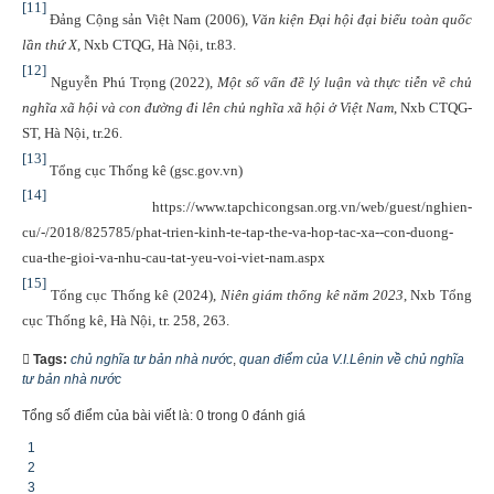
[11]
Đảng Cộng sản Việt Nam (2006),
Văn kiện Đại hội đại biểu toàn quốc
lần thứ X
, Nxb CTQG, Hà Nội, tr.83.
[12]
Nguyễn Phú Trọng (2022),
Một số vấn đề lý luận và thực tiễn về chủ
nghĩa xã hội và con đường đi lên chủ nghĩa xã hội ở Việt Nam
, Nxb CTQG-
ST, Hà Nội, tr.26.
[13]
Tổng cục Thống kê (gsc.gov.vn)
[14]
https://www.tapchicongsan.org.vn/web/guest/nghien-
cu/-/2018/825785/phat-trien-kinh-te-tap-the-va-hop-tac-xa--con-duong-
cua-the-gioi-va-nhu-cau-tat-yeu-voi-viet-nam.aspx
[15]
Tổng cục Thống kê (2024),
Niên giám thống kê năm 2023
, Nxb Tổng
cục Thống kê, Hà Nội, tr. 258, 263.
Tags:
chủ nghĩa tư bản nhà nước
,
quan điểm của V.I.Lênin về chủ nghĩa
tư bản nhà nước
Tổng số điểm của bài viết là: 0 trong 0 đánh giá
1
2
3