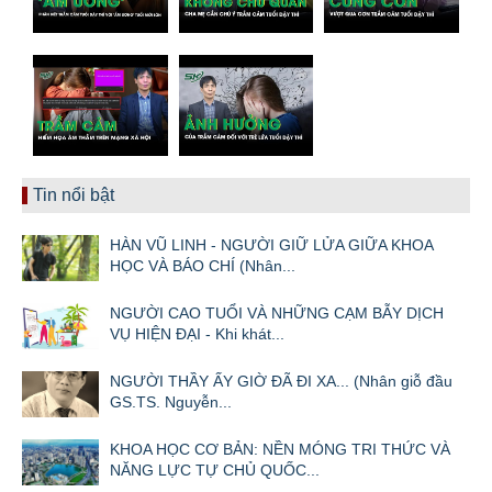
Tin nổi bật
HÀN VŨ LINH - NGƯỜI GIỮ LỬA GIỮA KHOA
HỌC VÀ BÁO CHÍ (Nhân...
NGƯỜI CAO TUỔI VÀ NHỮNG CẠM BẪY DỊCH
VỤ HIỆN ĐẠI - Khi khát...
NGƯỜI THẦY ẤY GIỜ ĐÃ ĐI XA... (Nhân giỗ đầu
GS.TS. Nguyễn...
KHOA HỌC CƠ BẢN: NỀN MÓNG TRI THỨC VÀ
NĂNG LỰC TỰ CHỦ QUỐC...