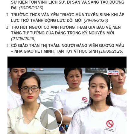
SỰ KIỆN TÔN VINH LỊCH SỬ, DI SẢN VÀ SÁNG TẠO ĐƯƠNG
(30/05/2026)
ĐẠI
TRƯỜNG THCS VĂN YÊN TRƯỚC MÙA TUYỂN SINH: KHI ÁP
(29/05/2026)
LỰC TRỞ THÀNH ĐỘNG LỰC ĐỔI MỚI
THU HÚT NGƯỜI CÓ ẢNH HƯỞNG THAM GIA BẢO VỆ NỀN
TẢNG TƯ TƯỞNG CỦA ĐẢNG TRONG KỶ NGUYÊN MỚI
(21/05/2026)
CÔ GIÁO TRẦN THỊ THẮM: NGƯỜI ĐẢNG VIÊN GƯƠNG MẪU
(16/05/2026)
– NHÀ GIÁO HẾT MÌNH, TẬN TỤY VÌ HỌC SINH