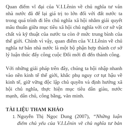
Quan điểm vĩ đại của V.I.Lênin về chủ nghĩa tư vản
nhà nước đã để lại giá trị to lớn đối với đất nước ta
trong quá trình đi lên chủ nghĩa xã hội nhằm giải quyết
mâu thuẩn giữa mục tiêu xã hội chủ nghĩa với cơ sở vật
chất và kỹ thuật của nước ta còn ở mức trung bình của
thế giới. Chính vì vậy, quan điểm của V.I.Lênin về chủ
nghĩa tư bản nhà nước là một bộ phận hợp thành cơ sở
lý luận thúc đẩy công cuộc Đổi mới đi đến thành công.
Với những giải pháp trên đây, chúng ta hội nhập nhanh
vào nền kinh tế thế giới, khắc phụ nguy cơ tụt hậu về
kinh tế, giữ vững độc lập chủ quyền và định hướng xã
hội chủ nghĩa, thực hiện mục tiêu dân giàu, nước
mạnh, dân chủ, công bằng, văn minh.
TÀI LIỆU THAM KHẢO
Nguyễn Thị Ngọc Dung (2007),
“Những luận
điểm chủ yếu của V.I.Lênin về chủ nghĩa tư bản