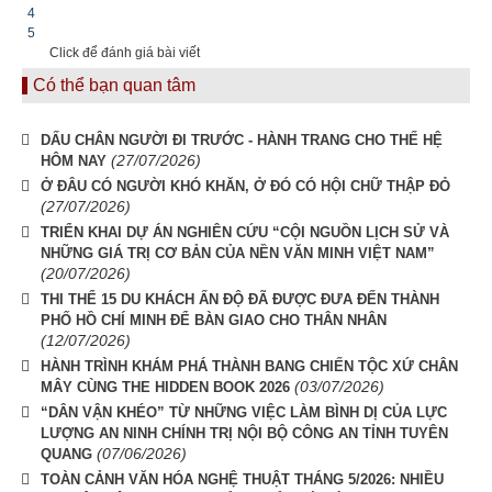
4
5
Click để đánh giá bài viết
Có thể bạn quan tâm
DẤU CHÂN NGƯỜI ĐI TRƯỚC - HÀNH TRANG CHO THẾ HỆ
(27/07/2026)
HÔM NAY
Ở ĐÂU CÓ NGƯỜI KHÓ KHĂN, Ở ĐÓ CÓ HỘI CHỮ THẬP ĐỎ
(27/07/2026)
TRIỂN KHAI DỰ ÁN NGHIÊN CỨU “CỘI NGUỒN LỊCH SỬ VÀ
NHỮNG GIÁ TRỊ CƠ BẢN CỦA NỀN VĂN MINH VIỆT NAM”
(20/07/2026)
THI THỂ 15 DU KHÁCH ẤN ĐỘ ĐÃ ĐƯỢC ĐƯA ĐẾN THÀNH
PHỐ HỒ CHÍ MINH ĐỂ BÀN GIAO CHO THÂN NHÂN
(12/07/2026)
HÀNH TRÌNH KHÁM PHÁ THÀNH BANG CHIẾN TỘC XỨ CHÂN
(03/07/2026)
MÂY CÙNG THE HIDDEN BOOK 2026
“DÂN VẬN KHÉO” TỪ NHỮNG VIỆC LÀM BÌNH DỊ CỦA LỰC
LƯỢNG AN NINH CHÍNH TRỊ NỘI BỘ CÔNG AN TỈNH TUYÊN
(07/06/2026)
QUANG
TOÀN CẢNH VĂN HÓA NGHỆ THUẬT THÁNG 5/2026: NHIỀU