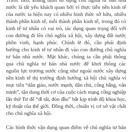
Trước tiên, khẳng định sử dụng chủ nghĩa tư bản nhà
nước là tất yếu khách quan bởi vì thực tiễn nền kinh tế
của nước ta hiện nay có nhiều hình thức sở hữu, nhiều
thành phần kinh tế, mỗi thành phần kinh tế, trong đó có
kinh tế tư nhân có vai trò, tác dụng quan trọng đối với
con đường đi lên chủ nghĩa xã hội, xây dựng đất nước
phồn vinh, hạnh phúc. Chính lẽ đó, cần phải định
hướng cho kinh tế tư nhân đi vào con đường chủ nghĩa
tư bản nhà nước. Mặt khác, chúng ta cần phải thông
qua chủ nghĩa tư bản nhà nước để khơi thông các
nguồn lực trương nước cũng như ngoài nước xây dựng
nền kinh tế thị trường định hướng xã hội chủ nghĩa vì
mục tiêu “dân giàu, nước mạnh, dân chủ, công bằng, văn
minh”, tận dung thời cơ của cuộc cách mạng công nghiệp
lần thứ Tư để “đi tắt, đón đầu” bắt kịp trình độ khoa học,
kỹ thuật của thế giới
.
Đồng thời,
chuẩn vị cơ sở vật chất
cho chủ nghĩa xã hội.
Các hình thức vận dụng quan điểm về chủ nghĩa tư bản