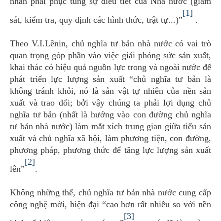
nhân phải phục tùng sự điều tiết của Nhà nước (giám
[1]
sát, kiểm tra, quy định các hình thức, trật tự...)”
.
Theo V.I.Lênin, chủ nghĩa tư bản nhà nước có vai trò
quan trọng góp phần vào việc giải phóng sức sản xuất,
khai thác có hiệu quả nguồn lực trong và ngoài nước để
phát triển lực lượng sản xuất “chủ nghĩa tư bản là
không tránh khỏi, nó là sản vật tự nhiên của nền sản
xuất và trao đổi; bởi vậy chúng ta phải lợi dụng chủ
nghĩa tư bản (nhất là hướng vào con đường chủ nghĩa
tư bản nhà nước) làm mắt xích trung gian giữa tiểu sản
xuất và chủ nghĩa xã hội, làm phương tiện, con đường,
phương pháp, phương thức để tăng lực lượng sản xuất
[2]
lên”
.
Không những thế, chủ nghĩa tư bản nhà nước cung cấp
công nghệ mới, hiện đại “cao hơn rất nhiều so với nền
[3]