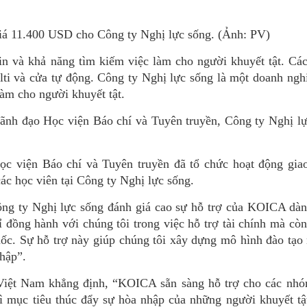
giá 11.400 USD cho Công ty Nghị lực sống. (Ảnh: PV)
n và khả năng tìm kiếm việc làm cho người khuyết tật. Cá
lti và cửa tự động. Công ty Nghị lực sống là một doanh ngh
làm cho người khuyết tật.
lãnh đạo Học viện Báo chí và Tuyên truyền, Công ty Nghị l
Học viện Báo chí và Tuyên truyền đã tổ chức hoạt động gia
c học viên tại Công ty Nghị lực sống.
ng ty Nghị lực sống đánh giá cao sự hỗ trợ của KOICA dàn
 đồng hành với chúng tôi trong việc hỗ trợ tài chính mà cò
ốc. Sự hỗ trợ này giúp chúng tôi xây dựng mô hình đào tạo
hập”.
ệt Nam khẳng định, “KOICA sẵn sàng hỗ trợ cho các nhó
 mục tiêu thúc đẩy sự hòa nhập của những người khuyết tật