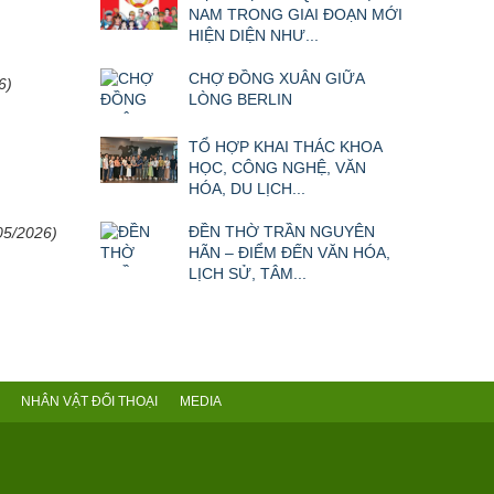
NAM TRONG GIAI ĐOẠN MỚI
HIỆN DIỆN NHƯ...
CHỢ ĐỒNG XUÂN GIỮA
6)
LÒNG BERLIN
TỔ HỢP KHAI THÁC KHOA
HỌC, CÔNG NGHỆ, VĂN
HÓA, DU LỊCH...
ĐỀN THỜ TRẦN NGUYÊN
05/2026)
HÃN – ĐIỂM ĐẾN VĂN HÓA,
LỊCH SỬ, TÂM...
NHÂN VẬT ĐỐI THOẠI
MEDIA