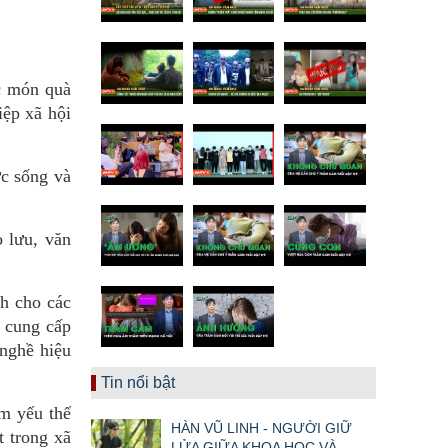
c món quà
iệp xã hội
ực sống và
o lưu, văn
h cho các
n cung cấp
 nghề hiệu
Tin nổi bật
m yếu thế
HÀN VŨ LINH - NGƯỜI GIỮ
 trong xã
LỬA GIỮA KHOA HỌC VÀ