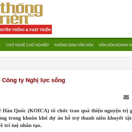
C
CHỮ NGHỀ CHỮ NGHIỆP
KHÔNG GIAN VĂN HÓA
VĂN HÓA DOANH N
o Công ty Nghị lực sống
ế Hàn Quốc (KOICA) tổ chức trao quà thiện nguyện trị g
ng trong khuôn khổ dự án hỗ trợ thanh niên khuyết tật 
ề trí tuệ nhân tạo.