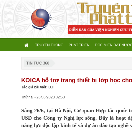
TRUYỀN THỐNG
PHÁT TRIỂN
DỌC MIỀN ĐẤT NƯỚ
TIN TỨC 360
KOICA hỗ trợ trang thiết bị lớp học ch
Tác giả bài viết:
Đ.H
Thứ hai - 26/06/2023 02:53
Sáng 26/6, tại Hà Nội, Cơ quan Hợp tác quốc t
USD cho Công ty Nghị lực sống. Đây là hoạt độ
năng lực độc lập kinh tế và dự án đào tạo nghề v