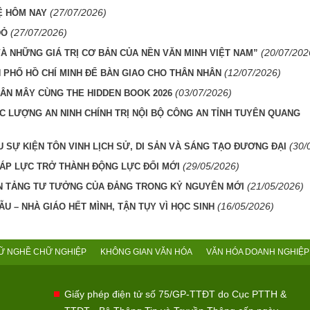
(27/07/2026)
Ệ HÔM NAY
(27/07/2026)
ĐỎ
(20/07/202
VÀ NHỮNG GIÁ TRỊ CƠ BẢN CỦA NỀN VĂN MINH VIỆT NAM”
(12/07/2026)
 PHỐ HỒ CHÍ MINH ĐỂ BÀN GIAO CHO THÂN NHÂN
(03/07/2026)
ÂN MÂY CÙNG THE HIDDEN BOOK 2026
C LƯỢNG AN NINH CHÍNH TRỊ NỘI BỘ CÔNG AN TỈNH TUYÊN QUANG
(30/
 SỰ KIỆN TÔN VINH LỊCH SỬ, DI SẢN VÀ SÁNG TẠO ĐƯƠNG ĐẠI
(29/05/2026)
 ÁP LỰC TRỞ THÀNH ĐỘNG LỰC ĐỔI MỚI
(21/05/2026)
N TẢNG TƯ TƯỞNG CỦA ĐẢNG TRONG KỶ NGUYÊN MỚI
(16/05/2026)
U – NHÀ GIÁO HẾT MÌNH, TẬN TỤY VÌ HỌC SINH
Ữ NGHỀ CHỮ NGHIỆP
KHÔNG GIAN VĂN HÓA
VĂN HÓA DOANH NGHIỆP
Giấy phép điện tử số 75/GP-TTĐT do Cục PTTH &