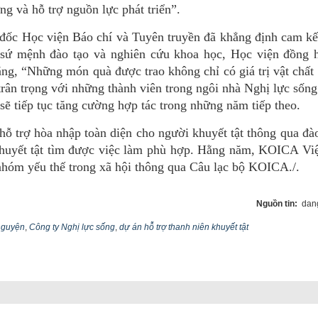
ng và hỗ trợ nguồn lực phát triển”.
ốc Học viện Báo chí và Tuyên truyền đã khẳng định cam kế
 sứ mệnh đào tạo và nghiên cứu khoa học, Học viện đồng 
ng, “Những món quà được trao không chỉ có giá trị vật chất
 trân trọng với những thành viên trong ngôi nhà Nghị lực sốn
ẽ tiếp tục tăng cường hợp tác trong những năm tiếp theo.
hỗ trợ hòa nhập toàn diện cho người khuyết tật thông qua đà
huyết tật tìm được việc làm phù hợp. Hằng năm, KOICA Vi
nhóm yếu thế trong xã hội thông qua Câu lạc bộ KOICA./.
Nguồn tin:
dang
 nguyện
,
Công ty Nghị lực sống
,
dự án hỗ trợ thanh niên khuyết tật