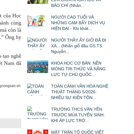
BÁO CHÍ (Nhân...
t của Học
NGƯỜI CAO TUỔI VÀ
hành cùng
NHỮNG CẠM BẪY DỊCH VỤ
HIỆN ĐẠI - Khi khát...
 mà còn là
g.” Ông hy
NGƯỜI THẦY ẤY GIỜ ĐÃ ĐI
XA... (Nhân giỗ đầu GS.TS.
Nguyễn...
o tạo nghề
ệt Nam đã
KHOA HỌC CƠ BẢN: NỀN
MÓNG TRI THỨC VÀ NĂNG
LỰC TỰ CHỦ QUỐC...
congsan.vn:
TOÀN CẢNH VĂN HÓA NGHỆ
THUẬT THÁNG 5/2026:
NHIỀU SỰ KIỆN TÔN...
TRƯỜNG THCS VĂN YÊN
TRƯỚC MÙA TUYỂN SINH:
KHI ÁP LỰC TRỞ...
MẶT TRẬN TỔ QUỐC VIỆT