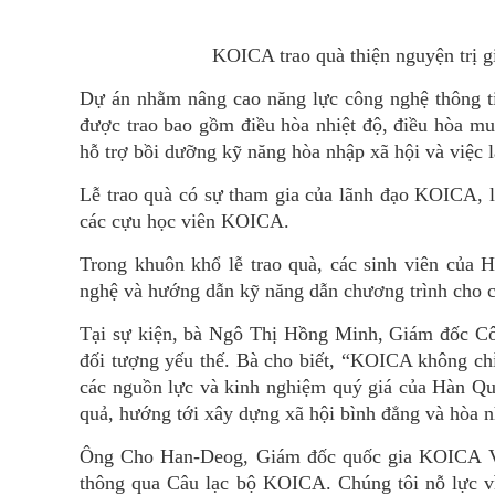
KOICA trao quà thiện nguyện trị 
Dự án nhằm nâng cao năng lực công nghệ thông ti
được trao bao gồm điều hòa nhiệt độ, điều hòa mu
hỗ trợ bồi dưỡng kỹ năng hòa nhập xã hội và việc 
Lễ trao quà có sự tham gia của lãnh đạo KOICA, 
các cựu học viên KOICA.
Trong khuôn khổ lễ trao quà, các sinh viên của 
nghệ và hướng dẫn kỹ năng dẫn chương trình cho cá
Tại sự kiện, bà Ngô Thị Hồng Minh, Giám đốc Cô
đối tượng yếu thế. Bà cho biết, “KOICA không chỉ
các nguồn lực và kinh nghiệm quý giá của Hàn Qu
quả, hướng tới xây dựng xã hội bình đẳng và hòa n
Ông Cho Han-Deog, Giám đốc quốc gia KOICA Vi
thông qua Câu lạc bộ KOICA. Chúng tôi nỗ lực vì