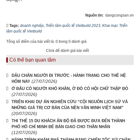
Nguồn tin:
dangcongsan.vn
Tags:
doanh nghiệp
,
Triển lãm quốc tế Vietbuild 2023
,
Khai mạc Triển
lãm quốc tế Vietbuild
Tổng số điểm của bài viết là: 0 trong 0 đánh giá
Click để đánh giá bài viết
Có thể bạn quan tâm
DẤU CHÂN NGƯỜI ĐI TRƯỚC - HÀNH TRANG CHO THẾ HỆ
(27/07/2026)
HÔM NAY
Ở ĐÂU CÓ NGƯỜI KHÓ KHĂN, Ở ĐÓ CÓ HỘI CHỮ THẬP ĐỎ
(27/07/2026)
TRIỂN KHAI DỰ ÁN NGHIÊN CỨU “CỘI NGUỒN LỊCH SỬ VÀ
NHỮNG GIÁ TRỊ CƠ BẢN CỦA NỀN VĂN MINH VIỆT NAM”
(20/07/2026)
THI THỂ 15 DU KHÁCH ẤN ĐỘ ĐÃ ĐƯỢC ĐƯA ĐẾN THÀNH
PHỐ HỒ CHÍ MINH ĐỂ BÀN GIAO CHO THÂN NHÂN
(12/07/2026)
HÀNH TRÌNH KHÁM PHÁ THÀNH BANG CHIẾN TỘC XỨ CHÂN