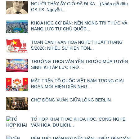
NGƯỜI THẦY ẤY GIỜ ĐÃ ĐI XA... (Nhân giỗ đầu
GS.TS. Nguyễn...
KHOA HỌC CƠ BẢN: NỀN MÓNG TRI THỨC VÀ
NĂNG LỰC TỰ CHỦ QUỐC...
TOÀN CẢNH VĂN HÓA NGHỆ THUẬT THÁNG
5/2026: NHIỀU SỰ KIỆN TÔN...
TRƯỜNG THCS VĂN YÊN TRƯỚC MÙA TUYỂN
SINH: KHI ÁP LỰC TRỞ...
MẶT TRẬN TỔ QUỐC VIỆT NAM TRONG GIAI
ĐOẠN MỚI HIỆN DIỆN NHƯ...
CHỢ ĐỒNG XUÂN GIỮA LÒNG BERLIN
TỔ HỢP KHAI THÁC KHOA HỌC, CÔNG NGHỆ,
VĂN HÓA, DU LỊCH...
ĐỀN THỜ TRẦN NGUYÊN HÃN – ĐIỂM ĐẾN VĂN