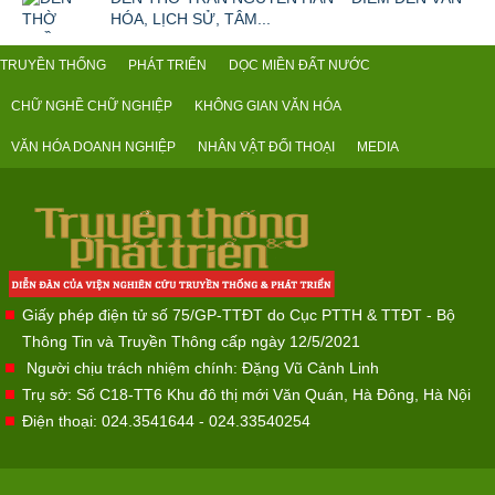
HÓA, LỊCH SỬ, TÂM...
TRUYỀN THỐNG
PHÁT TRIỂN
DỌC MIỀN ĐẤT NƯỚC
CHỮ NGHỀ CHỮ NGHIỆP
KHÔNG GIAN VĂN HÓA
VĂN HÓA DOANH NGHIỆP
NHÂN VẬT ĐỐI THOẠI
MEDIA
Giấy phép điện tử số 75/GP-TTĐT do Cục PTTH & TTĐT - Bộ
Thông Tin và Truyền Thông cấp ngày 12/5/2021
Người chịu trách nhiệm chính: Đặng Vũ Cảnh Linh
Trụ sở: Số C18-TT6 Khu đô thị mới Văn Quán, Hà Đông, Hà Nội
Điện thoại: 024.3541644 - 024.33540254