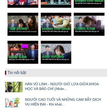
Tin nổi bật
HÀN VŨ LINH - NGƯỜI GIỮ LỬA GIỮA KHOA
HỌC VÀ BÁO CHÍ (Nhân...
NGƯỜI CAO TUỔI VÀ NHỮNG CẠM BẪY DỊCH
VỤ HIỆN ĐẠI - Khi khát...