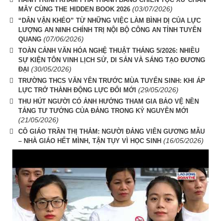
(03/07/2026)
MÂY CÙNG THE HIDDEN BOOK 2026
“DÂN VẬN KHÉO” TỪ NHỮNG VIỆC LÀM BÌNH DỊ CỦA LỰC
LƯỢNG AN NINH CHÍNH TRỊ NỘI BỘ CÔNG AN TỈNH TUYÊN
(07/06/2026)
QUANG
TOÀN CẢNH VĂN HÓA NGHỆ THUẬT THÁNG 5/2026: NHIỀU
SỰ KIỆN TÔN VINH LỊCH SỬ, DI SẢN VÀ SÁNG TẠO ĐƯƠNG
(30/05/2026)
ĐẠI
TRƯỜNG THCS VĂN YÊN TRƯỚC MÙA TUYỂN SINH: KHI ÁP
(29/05/2026)
LỰC TRỞ THÀNH ĐỘNG LỰC ĐỔI MỚI
THU HÚT NGƯỜI CÓ ẢNH HƯỞNG THAM GIA BẢO VỆ NỀN
TẢNG TƯ TƯỞNG CỦA ĐẢNG TRONG KỶ NGUYÊN MỚI
(21/05/2026)
CÔ GIÁO TRẦN THỊ THẮM: NGƯỜI ĐẢNG VIÊN GƯƠNG MẪU
(16/05/2026)
– NHÀ GIÁO HẾT MÌNH, TẬN TỤY VÌ HỌC SINH