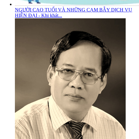
NGƯỜI CAO TUỔI VÀ NHỮNG CẠM BẪY DỊCH VỤ
HIỆN ĐẠI - Khi khát...