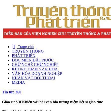
Trang chủ
TRUYỀN THỐNG
PHÁT TRIỂN
DỌC MIỀN ĐẤT NƯỚC
CHỮ NGHỀ CHỮ NGHIỆP
KHÔNG GIAN VĂN HÓA
VĂN HÓA DOANH NGHIỆP
NHÂN VẬT ĐỐI THOẠI
MEDIA
Tin tức 360
Giáo sư Vũ Khiêu với bài văn bia tưởng niệm liệt sĩ giáo dục