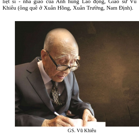
liệt sĩ - nhà giáo của Anh hùng Lao động, Giáo sư Vũ
Khiêu (ông quê ở Xuân Hồng, Xuân Trường, Nam Định).
GS. Vũ Khiêu