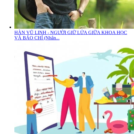
HÀN VŨ LINH - NGƯỜI GIỮ LỬA GIỮA KHOA HỌC
VÀ BÁO CHÍ (Nhân...