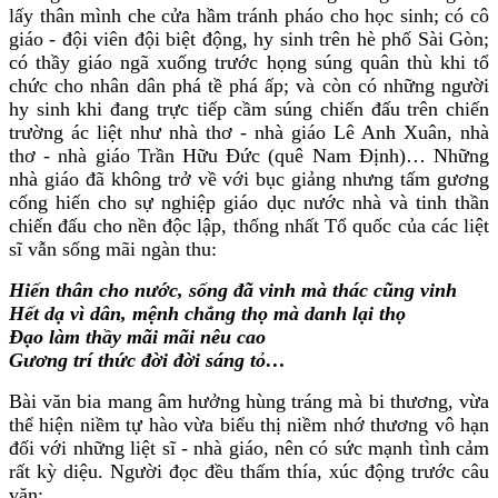
lấy thân mình che cửa hầm tránh pháo cho học sinh; có cô
giáo - đội viên đội biệt động, hy sinh trên hè phố Sài Gòn;
có thầy giáo ngã xuống trước họng súng quân thù khi tổ
chức cho nhân dân phá tề phá ấp; và còn có những người
hy sinh khi đang trực tiếp cầm súng chiến đấu trên chiến
trường ác liệt như nhà thơ - nhà giáo Lê Anh Xuân, nhà
thơ - nhà giáo Trần Hữu Đức (quê Nam Định)… Những
nhà giáo đã không trở về với bục giảng nhưng tấm gương
cống hiến cho sự nghiệp giáo dục nước nhà và tinh thần
chiến đấu cho nền độc lập, thống nhất Tổ quốc của các liệt
sĩ vẫn sống mãi ngàn thu:
Hiến thân cho nước, sống đã vinh mà thác cũng vinh
Hết dạ vì dân, mệnh chẳng thọ mà danh lại thọ
Đạo làm thầy mãi mãi nêu cao
Gương trí thức đời đời sáng tỏ…
Bài văn bia mang âm hưởng hùng tráng mà bi thương, vừa
thể hiện niềm tự hào vừa biểu thị niềm nhớ thương vô hạn
đối với những liệt sĩ - nhà giáo, nên có sức mạnh tình cảm
rất kỳ diệu. Người đọc đều thấm thía, xúc động trước câu
văn: