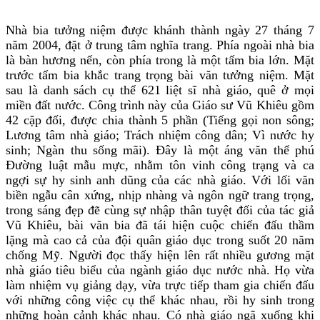
Nhà bia tưởng niệm được khánh thành ngày 27 tháng 7
năm 2004, đặt ở trung tâm nghĩa trang. Phía ngoài nhà bia
là bàn hương nến, còn phía trong là một tấm bia lớn. Mặt
trước tấm bia khắc trang trọng bài văn tưởng niệm. Mặt
sau là danh sách cụ thể 621 liệt sĩ nhà giáo, quê ở mọi
miền đất nước. Công trình này của Giáo sư Vũ Khiêu gồm
42 cặp đối, được chia thành 5 phần (Tiếng gọi non sông;
Lương tâm nhà giáo; Trách nhiệm công dân; Vì nước hy
sinh; Ngàn thu sống mãi). Đây là một áng văn thể phú
Đường luật mẫu mực, nhằm tôn vinh công trạng và ca
ngợi sự hy sinh anh dũng của các nhà giáo. Với lối văn
biền ngẫu cân xứng, nhịp nhàng và ngôn ngữ trang trọng,
trong sáng đẹp đẽ cùng sự nhập thân tuyệt đối của tác giả
Vũ Khiêu, bài văn bia đã tái hiện cuộc chiến đấu thầm
lặng mà cao cả của đội quân giáo dục trong suốt 20 năm
chống Mỹ. Người đọc thấy hiện lên rất nhiều gương mặt
nhà giáo tiêu biểu của ngành giáo dục nước nhà. Họ vừa
làm nhiệm vụ giảng dạy, vừa trực tiếp tham gia chiến đấu
với những công việc cụ thể khác nhau, rồi hy sinh trong
những hoàn cảnh khác nhau. Có nhà giáo ngã xuống khi