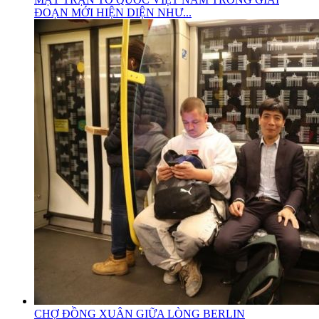
ĐOẠN MỚI HIỆN DIỆN NHƯ...
CHỢ ĐỒNG XUÂN GIỮA LÒNG BERLIN