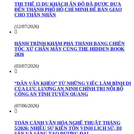
THI THỂ 15 DU KHÁCH ẤN ĐỘ ĐÃ ĐƯỢC ĐƯA
ĐẾN THÀNH PHỐ HỒ CHÍ MINH ĐỂ BÀN GIAO
CHO THÂN NHÂN
(12/07/2026)
HÀNH TRÌNH KHÁM PHÁ THÀNH BANG CHIẾN
TỘC XỨ CHÂN MÂY CÙNG THE HIDDEN BOOK
2026
(03/07/2026)
“DÂN VẬN KHÉO” TỪ NHỮNG VIỆC LÀM BÌNH DỊ
CỦA LỰC LƯỢNG AN NINH CHÍNH TRỊ NỘI BỘ
CÔNG AN TỈNH TUYÊN QUANG
(07/06/2026)
TOÀN CẢNH VĂN HÓA NGHỆ THUẬT THÁNG
5/2026: NHIỀU SỰ KIỆN TÔN VINH LỊCH SỬ, DI
SẢN VÀ SÁNG TẠO ĐƯƠNG ĐẠI