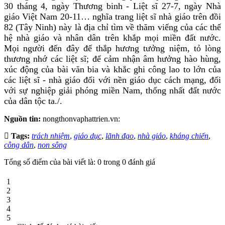
30 tháng 4, ngày Thương binh - Liệt sĩ 27-7, ngày Nhà
giáo Việt Nam 20-11… nghĩa trang liệt sĩ nhà giáo trên đồi
82 (Tây Ninh) này là địa chỉ tìm về thăm viếng của các thế
hệ nhà giáo và nhân dân trên khắp mọi miền đất nước.
Mọi người đến đây để thắp hương tưởng niệm, tỏ lòng
thương nhớ các liệt sĩ; để cảm nhận âm hưởng hào hùng,
xúc động của bài văn bia và khắc ghi công lao to lớn của
các liệt sĩ - nhà giáo đối với nền giáo dục cách mạng, đối
với sự nghiệp giải phóng miền Nam, thống nhất đất nước
của dân tộc ta./.
Nguồn tin:
nongthonvaphattrien.vn:
Tags:
trách nhiệm
,
giáo dục
,
lãnh đạo
,
nhà giáo
,
kháng chiến
,
công dân
,
non sông
Tổng số điểm của bài viết là: 0 trong 0 đánh giá
1
2
3
4
5