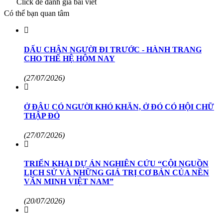
Click để đánh giá bài viết
Có thể bạn quan tâm
DẤU CHÂN NGƯỜI ĐI TRƯỚC - HÀNH TRANG
CHO THẾ HỆ HÔM NAY
(27/07/2026)
Ở ĐÂU CÓ NGƯỜI KHÓ KHĂN, Ở ĐÓ CÓ HỘI CHỮ
THẬP ĐỎ
(27/07/2026)
TRIỂN KHAI DỰ ÁN NGHIÊN CỨU “CỘI NGUỒN
LỊCH SỬ VÀ NHỮNG GIÁ TRỊ CƠ BẢN CỦA NỀN
VĂN MINH VIỆT NAM”
(20/07/2026)