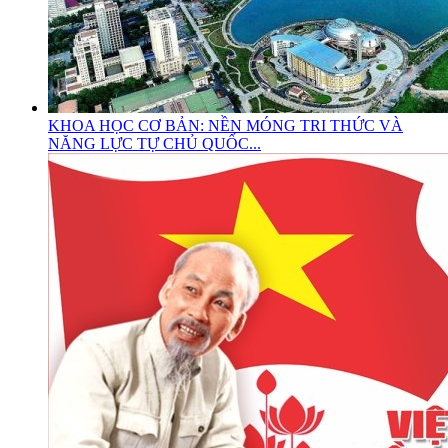
KHOA HỌC CƠ BẢN: NỀN MÓNG TRI THỨC VÀ
NĂNG LỰC TỰ CHỦ QUỐC...