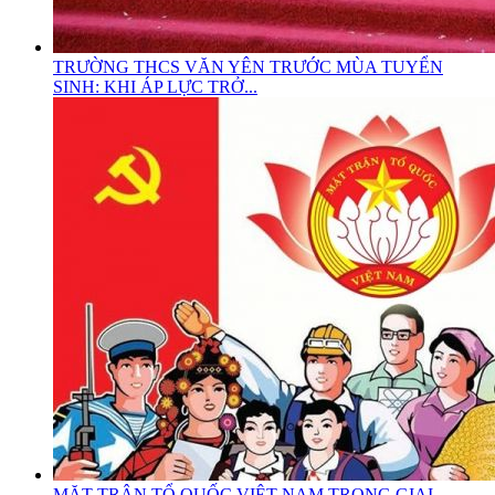
TRƯỜNG THCS VĂN YÊN TRƯỚC MÙA TUYỂN
SINH: KHI ÁP LỰC TRỞ...
MẶT TRẬN TỔ QUỐC VIỆT NAM TRONG GIAI