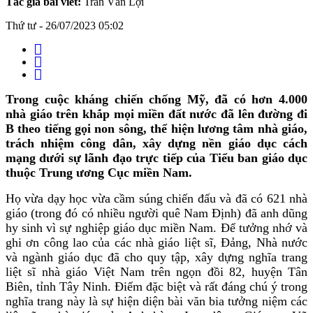
Tác giả bài viết:
Trần Văn Lợi
Thứ tư - 26/07/2023 05:02
Trong cuộc kháng chiến chống Mỹ, đã có hơn 4.000
nhà giáo trên khắp mọi miền đất nước đã lên đường đi
B theo tiếng gọi non sông, thể hiện lương tâm nhà giáo,
trách nhiệm công dân, xây dựng nền giáo dục cách
mạng dưới sự lãnh đạo trực tiếp của Tiểu ban giáo dục
thuộc Trung ương Cục miền Nam.
Họ vừa dạy học vừa cầm súng chiến đấu và đã có 621 nhà
giáo (trong đó có nhiều người quê Nam Định) đã anh dũng
hy sinh vì sự nghiệp giáo dục miền Nam. Để tưởng nhớ và
ghi ơn công lao của các nhà giáo liệt sĩ, Đảng, Nhà nước
và ngành giáo dục đã cho quy tập, xây dựng nghĩa trang
liệt sĩ nhà giáo Việt Nam trên ngọn đồi 82, huyện Tân
Biên, tỉnh Tây Ninh. Điểm đặc biệt và rất đáng chú ý trong
nghĩa trang này là sự hiện diện bài văn bia tưởng niệm các