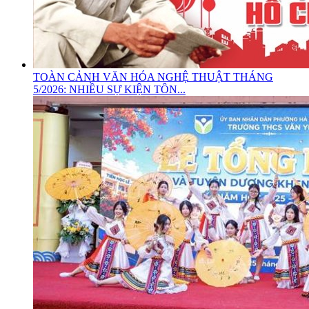
TOÀN CẢNH VĂN HÓA NGHỆ THUẬT THÁNG
5/2026: NHIỀU SỰ KIỆN TÔN...