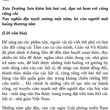
Xưa Trường Sơn kiếm bút hai vai, đạn nổ bom rơi cũng
vững chí
Nay nghĩa địa tuyết sương một nấm, kẻ còn người mất
luống thương tâm
(Lời văn bia)
Để sáng tạo tác phẩm này, ngoài cái tài viết thể phú và làm
câu đối cùng cái Tâm cao cả của mình, Giáo sư Vũ Khiêu
đã phải dành 4 tháng liền để dồn tâm huyết soạn thảo, đọc
nhiều tài liệu để được ngắm nhìn chân dung các nhà giáo
trẻ năm xưa, để biết được những tình huống và gương hy
sinh dũng cảm của các liệt sĩ, để nhập vai thành đồng đội,
thành thân nhân của các liệt sĩ, cùng sống với khí thế oai
hùng của đội quân giáo dục trong kháng chiến chống Mỹ
cứu nước… Đó chính là những yếu tố tạo nên sự thành
công, sự truyền cảm mạnh mẽ đến người đọc của bài văn
bia - một áng văn bia được trang trọng đặt trên bàn thờ các
liệt sĩ - nhà giáo Việt Nam.
Những năm gần đây, vào các ngày Giải phóng miền Nam