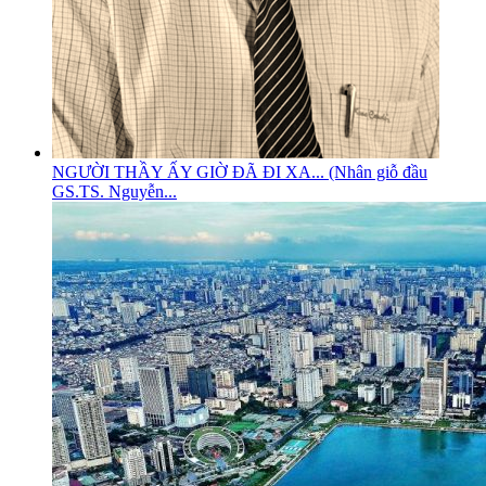
NGƯỜI THẦY ẤY GIỜ ĐÃ ĐI XA... (Nhân giỗ đầu
GS.TS. Nguyễn...