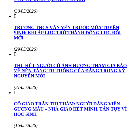
(30/05/2026)
TRƯỜNG THCS VĂN YÊN TRƯỚC MÙA TUYỂN
SINH: KHI ÁP LỰC TRỞ THÀNH ĐỘNG LỰC ĐỔI
MỚI
(29/05/2026)
THU HÚT NGƯỜI CÓ ẢNH HƯỞNG THAM GIA BẢO
VỆ NỀN TẢNG TƯ TƯỞNG CỦA ĐẢNG TRONG KỶ
NGUYÊN MỚI
(21/05/2026)
CÔ GIÁO TRẦN THỊ THẮM: NGƯỜI ĐẢNG VIÊN
GƯƠNG MẪU – NHÀ GIÁO HẾT MÌNH, TẬN TỤY VÌ
HỌC SINH
(16/05/2026)