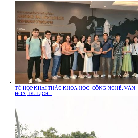
TỔ HỢP KHAI THÁC KHOA HỌC, CÔNG NGHỆ, VĂN
HÓA, DU LỊCH...