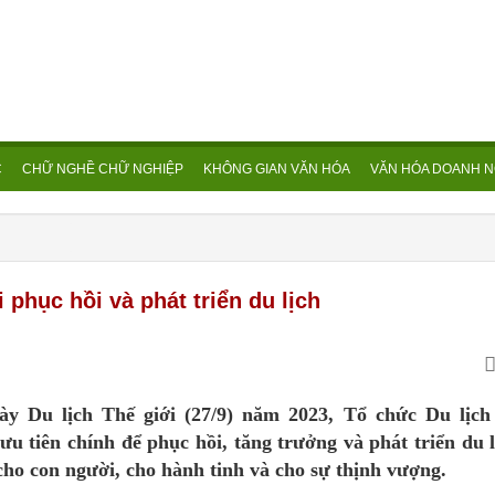
C
CHỮ NGHỀ CHỮ NGHIỆP
KHÔNG GIAN VĂN HÓA
VĂN HÓA DOANH N
 phục hồi và phát triển du lịch
y Du lịch Thế giới (27/9) năm 2023, Tổ chức Du lịch
 tiên chính để phục hồi, tăng trưởng và phát triển du l
 cho con người, cho hành tinh và cho sự thịnh vượng.