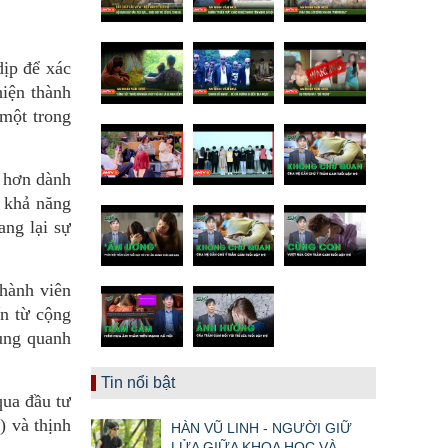
ịp để xác
hiện thành
một trong
t hơn dành
o khả năng
ang lại sự
thành viên
n từ cộng
xung quanh
Tin nổi bật
qua đầu tư
) và thịnh
HÀN VŨ LINH - NGƯỜI GIỮ
LỬA GIỮA KHOA HỌC VÀ