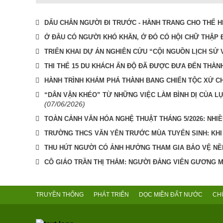
DẤU CHÂN NGƯỜI ĐI TRƯỚC - HÀNH TRANG CHO THẾ 
Ở ĐÂU CÓ NGƯỜI KHÓ KHĂN, Ở ĐÓ CÓ HỘI CHỮ THẬP 
TRIỂN KHAI DỰ ÁN NGHIÊN CỨU “CỘI NGUỒN LỊCH SỬ 
THI THỂ 15 DU KHÁCH ẤN ĐỘ ĐÃ ĐƯỢC ĐƯA ĐẾN THÀN
HÀNH TRÌNH KHÁM PHÁ THÀNH BANG CHIẾN TỘC XỨ C
“DÂN VẬN KHÉO” TỪ NHỮNG VIỆC LÀM BÌNH DỊ CỦA L
(07/06/2026)
TOÀN CẢNH VĂN HÓA NGHỆ THUẬT THÁNG 5/2026: NHIỀ
TRƯỜNG THCS VĂN YÊN TRƯỚC MÙA TUYỂN SINH: KHI
THU HÚT NGƯỜI CÓ ẢNH HƯỞNG THAM GIA BẢO VỆ N
CÔ GIÁO TRẦN THỊ THẮM: NGƯỜI ĐẢNG VIÊN GƯƠNG MẪ
TRUYỀN THỐNG
PHÁT TRIỂN
DỌC MIỀN ĐẤT NƯỚC
CH