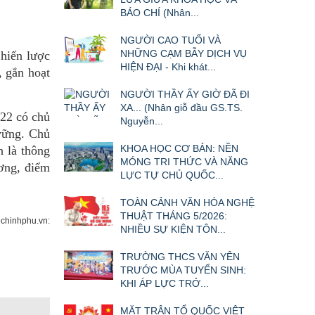
BÁO CHÍ (Nhân...
NGƯỜI CAO TUỔI VÀ
NHỮNG CẠM BẪY DỊCH VỤ
Chiến lược
HIỆN ĐẠI - Khi khát...
, gắn hoạt
NGƯỜI THẦY ẤY GIỜ ĐÃ ĐI
XA... (Nhân giỗ đầu GS.TS.
22 có chủ
Nguyễn...
 vững. Chủ
KHOA HỌC CƠ BẢN: NỀN
 là thông
MÓNG TRI THỨC VÀ NĂNG
ương, điểm
LỰC TỰ CHỦ QUỐC...
TOÀN CẢNH VĂN HÓA NGHỆ
THUẬT THÁNG 5/2026:
chinhphu.vn:
NHIỀU SỰ KIỆN TÔN...
TRƯỜNG THCS VĂN YÊN
TRƯỚC MÙA TUYỂN SINH:
KHI ÁP LỰC TRỞ...
MẶT TRẬN TỔ QUỐC VIỆT