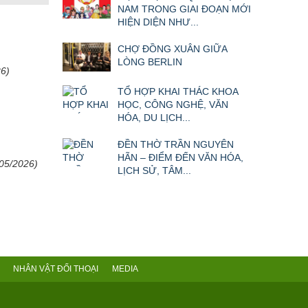
NAM TRONG GIAI ĐOẠN MỚI
HIỆN DIỆN NHƯ...
CHỢ ĐỒNG XUÂN GIỮA
LÒNG BERLIN
26)
TỔ HỢP KHAI THÁC KHOA
HỌC, CÔNG NGHỆ, VĂN
HÓA, DU LỊCH...
ĐỀN THỜ TRẦN NGUYÊN
HÃN – ĐIỂM ĐẾN VĂN HÓA,
/05/2026)
LỊCH SỬ, TÂM...
NHÂN VẬT ĐỐI THOẠI
MEDIA