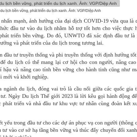
 du lịch bền vững, phát triển du lịch xanh. Ảnh: VGP/Diệp Anh
nhấn mạnh, ảnh hưởng của đại dịch COVID-19 vừa qua là d
thức đầu tư vào du lịch nhằm hỗ trợ tốt hơn cho việc thực 
phát triển bền vững. Do đó, UNWTO đã xác định đầu tư là 
ưởng và phát triển của du lịch trong tương lai.
 đầu tư truyền thống và phi truyền thống với định hướng tố
 để du lịch có thể mang lại cơ hội cho con người, nâng ca
hí hậu và nâng cao tính bền vững cho hành tinh cũng như m
ổi mới và khởi nghiệp.
ngành du lịch, đóng vai trò là cầu nối giữa các quốc gia 
. Ngày Du lịch Thế giới 2023 là lời kêu gọi hành động đế
ác phát triển và nhà đầu tư khu vực tư nhân cùng đoàn kết 
ết yếu trong đầu tư cho các dự án phục vụ con người (thông 
u tư vào cơ sở hạ tầng bền vững và thúc đẩy chuyển đổi xanh