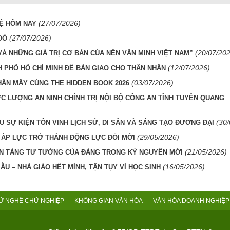
(27/07/2026)
HỆ HÔM NAY
(27/07/2026)
ĐỎ
(20/07/20
VÀ NHỮNG GIÁ TRỊ CƠ BẢN CỦA NỀN VĂN MINH VIỆT NAM”
(12/07/2026)
H PHỐ HỒ CHÍ MINH ĐỂ BÀN GIAO CHO THÂN NHÂN
(03/07/2026)
HÂN MÂY CÙNG THE HIDDEN BOOK 2026
ỰC LƯỢNG AN NINH CHÍNH TRỊ NỘI BỘ CÔNG AN TỈNH TUYÊN QUANG
(30
U SỰ KIỆN TÔN VINH LỊCH SỬ, DI SẢN VÀ SÁNG TẠO ĐƯƠNG ĐẠI
(29/05/2026)
 ÁP LỰC TRỞ THÀNH ĐỘNG LỰC ĐỔI MỚI
(21/05/2026)
ỀN TẢNG TƯ TƯỞNG CỦA ĐẢNG TRONG KỶ NGUYÊN MỚI
(16/05/2026)
U – NHÀ GIÁO HẾT MÌNH, TẬN TỤY VÌ HỌC SINH
Ữ NGHỀ CHỮ NGHIỆP
KHÔNG GIAN VĂN HÓA
VĂN HÓA DOANH NGHIỆP