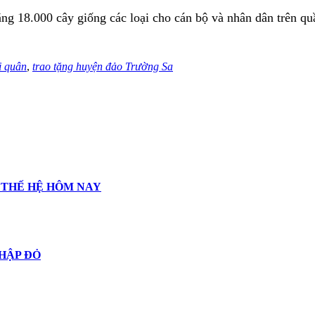
ặng 18.000 cây giống các loại cho cán bộ và nhân dân trên q
i quân
,
trao tặng huyện đảo Trường Sa
 THẾ HỆ HÔM NAY
THẬP ĐỎ