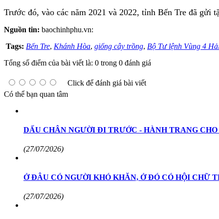
Trước đó, vào các năm 2021 và 2022, tỉnh Bến Tre đã gửi t
Nguồn tin:
baochinhphu.vn:
Tags:
Bến Tre
,
Khánh Hòa
,
giống cây trồng
,
Bộ Tư lệnh Vùng 4 Hả
Tổng số điểm của bài viết là: 0 trong 0 đánh giá
Click để đánh giá bài viết
Có thể bạn quan tâm
DẤU CHÂN NGƯỜI ĐI TRƯỚC - HÀNH TRANG CHO
(27/07/2026)
Ở ĐÂU CÓ NGƯỜI KHÓ KHĂN, Ở ĐÓ CÓ HỘI CHỮ 
(27/07/2026)