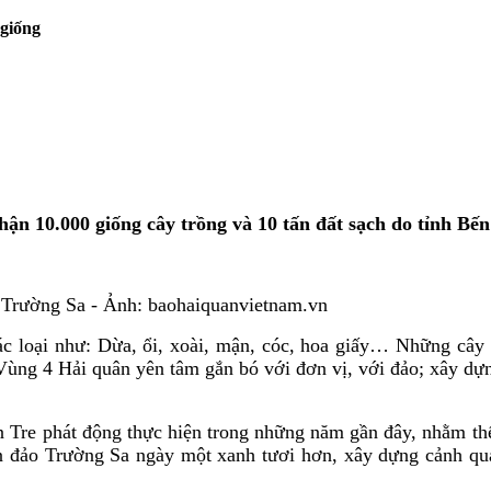
 giống
hận 10.000 giống cây trồng và 10 tấn đất sạch do tỉnh B
g Trường Sa - Ảnh: baohaiquanvietnam.vn
ác loại như: Dừa, ổi, xoài, mận, cóc, hoa giấy… Những cây
Vùng 4 Hải quân yên tâm gắn bó với đơn vị, với đảo; xây dựn
Tre phát động thực hiện trong những năm gần đây, nhằm thể 
 đảo Trường Sa ngày một xanh tươi hơn, xây dựng cảnh quan