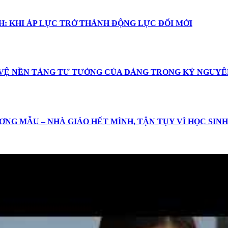
: KHI ÁP LỰC TRỞ THÀNH ĐỘNG LỰC ĐỔI MỚI
 VỆ NỀN TẢNG TƯ TƯỞNG CỦA ĐẢNG TRONG KỶ NGUYÊ
ƠNG MẪU – NHÀ GIÁO HẾT MÌNH, TẬN TỤY VÌ HỌC SINH