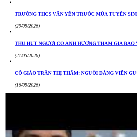
TRƯỜNG THCS VĂN YÊN TRƯỚC MÙA TUYỂN SINH
(29/05/2026)
THU HÚT NGƯỜI CÓ ẢNH HƯỞNG THAM GIA BẢO
(21/05/2026)
CÔ GIÁO TRẦN THỊ THẮM: NGƯỜI ĐẢNG VIÊN GƯ
(16/05/2026)