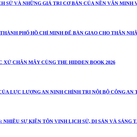
CH SỬ VÀ NHỮNG GIÁ TRỊ CƠ BẢN CỦA NỀN VĂN MINH 
 THÀNH PHỐ HỒ CHÍ MINH ĐỂ BÀN GIAO CHO THÂN NH
 XỨ CHÂN MÂY CÙNG THE HIDDEN BOOK 2026
CỦA LỰC LƯỢNG AN NINH CHÍNH TRỊ NỘI BỘ CÔNG AN
 NHIỀU SỰ KIỆN TÔN VINH LỊCH SỬ, DI SẢN VÀ SÁNG 