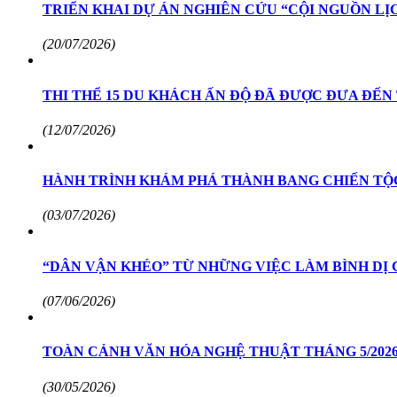
TRIỂN KHAI DỰ ÁN NGHIÊN CỨU “CỘI NGUỒN LỊ
(20/07/2026)
THI THỂ 15 DU KHÁCH ẤN ĐỘ ĐÃ ĐƯỢC ĐƯA ĐẾN
(12/07/2026)
HÀNH TRÌNH KHÁM PHÁ THÀNH BANG CHIẾN TỘC
(03/07/2026)
“DÂN VẬN KHÉO” TỪ NHỮNG VIỆC LÀM BÌNH DỊ 
(07/06/2026)
TOÀN CẢNH VĂN HÓA NGHỆ THUẬT THÁNG 5/2026:
(30/05/2026)