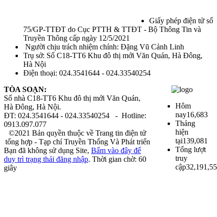
Giấy phép điện tử số
75/GP-TTĐT do Cục PTTH & TTĐT - Bộ Thông Tin và
Truyền Thông cấp ngày 12/5/2021
Người chịu trách nhiệm chính: Đặng Vũ Cảnh Linh
Trụ sở: Số C18-TT6 Khu đô thị mới Văn Quán, Hà Đông,
Hà Nội
Điện thoại: 024.3541644 - 024.33540254
TÒA SOẠN:
Số nhà C18-TT6 Khu đô thị mới Văn Quán,
Hôm
Hà Đông, Hà Nội.
nay
16,683
ĐT: 024.3541644 - 024.33540254 - Hotline:
Tháng
0913.097.077
hiện
©2021 Bản quyền thuộc về Trang tin điện tử
tại
139,081
tổng hợp - Tạp chí Truyền Thống Và Phát triển
Tổng lượt
Bạn đã không sử dụng Site,
Bấm vào đây để
truy
duy trì trạng thái đăng nhập
. Thời gian chờ:
60
cập
32,191,5
giây