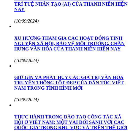
TRÍ TUỆ NHÂN TẠO (AI) CỦA THANH NIÊN HIỆN
NAY
(10/09/2024)
XU HƯỚNG THAM GIA CÁC HOẠT ĐỘNG TÌNH
NGUYỆN XÃ HỘI, BẢO VỆ MÔI TRƯỜNG, CHẤN
HƯNG VĂN HÓA CỦA THANH NIÊN HIỆN NAY
(10/09/2024)
GIỮ GÌN VÀ PHÁT HUY CÁC GIÁ TRỊ VĂN HÓA
TRUYỀN THỐNG TỐT ĐẸP CỦA DÂN TỘC VIỆT
NAM TRONG TÌNH HÌNH MỚI
(10/09/2024)
THỰC HÀNH TRONG ĐÀO TẠO CÔNG TÁC XÃ
HỘI Ở VIỆT NAM: MỘT VÀI ĐỐI SÁNH VỚI CÁC
QUỐC GIA TRONG KHU VỰC VÀ TRÊN THẾ GIỚI