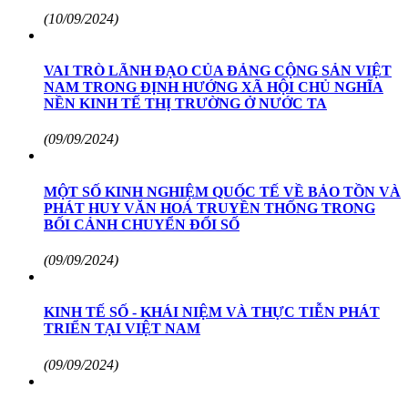
(10/09/2024)
VAI TRÒ LÃNH ĐẠO CỦA ĐẢNG CỘNG SẢN VIỆT
NAM TRONG ĐỊNH HƯỚNG XÃ HỘI CHỦ NGHĨA
NỀN KINH TẾ THỊ TRƯỜNG Ở NƯỚC TA
(09/09/2024)
MỘT SỐ KINH NGHIỆM QUỐC TẾ VỀ BẢO TỒN VÀ
PHÁT HUY VĂN HOÁ TRUYỀN THỐNG TRONG
BỐI CẢNH CHUYỂN ĐỔI SỐ
(09/09/2024)
KINH TẾ SỐ - KHÁI NIỆM VÀ THỰC TIỄN PHÁT
TRIỂN TẠI VIỆT NAM
(09/09/2024)