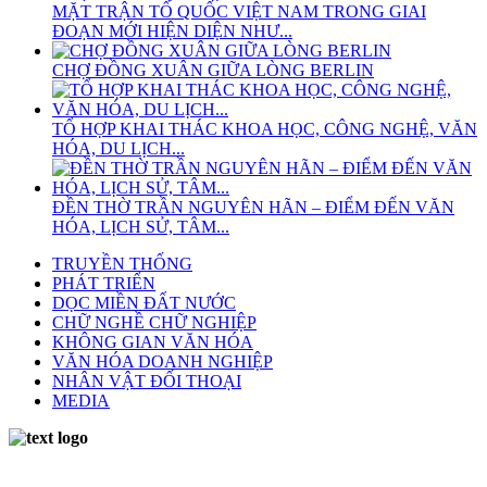
MẶT TRẬN TỔ QUỐC VIỆT NAM TRONG GIAI
ĐOẠN MỚI HIỆN DIỆN NHƯ...
CHỢ ĐỒNG XUÂN GIỮA LÒNG BERLIN
TỔ HỢP KHAI THÁC KHOA HỌC, CÔNG NGHỆ, VĂN
HÓA, DU LỊCH...
ĐỀN THỜ TRẦN NGUYÊN HÃN – ĐIỂM ĐẾN VĂN
HÓA, LỊCH SỬ, TÂM...
TRUYỀN THỐNG
PHÁT TRIỂN
DỌC MIỀN ĐẤT NƯỚC
CHỮ NGHỀ CHỮ NGHIỆP
KHÔNG GIAN VĂN HÓA
VĂN HÓA DOANH NGHIỆP
NHÂN VẬT ĐỐI THOẠI
MEDIA