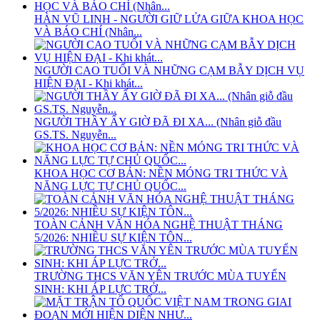
HÀN VŨ LINH - NGƯỜI GIỮ LỬA GIỮA KHOA HỌC
VÀ BÁO CHÍ (Nhân...
NGƯỜI CAO TUỔI VÀ NHỮNG CẠM BẪY DỊCH VỤ
HIỆN ĐẠI - Khi khát...
NGƯỜI THẦY ẤY GIỜ ĐÃ ĐI XA... (Nhân giỗ đầu
GS.TS. Nguyễn...
KHOA HỌC CƠ BẢN: NỀN MÓNG TRI THỨC VÀ
NĂNG LỰC TỰ CHỦ QUỐC...
TOÀN CẢNH VĂN HÓA NGHỆ THUẬT THÁNG
5/2026: NHIỀU SỰ KIỆN TÔN...
TRƯỜNG THCS VĂN YÊN TRƯỚC MÙA TUYỂN
SINH: KHI ÁP LỰC TRỞ...