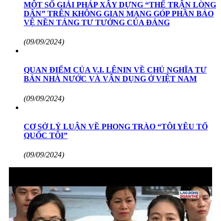
MỘT SỐ GIẢI PHÁP XÂY DỰNG “THẾ TRẬN LÒNG
DÂN” TRÊN KHÔNG GIAN MẠNG GÓP PHẦN BẢO
VỆ NỀN TẢNG TƯ TƯỞNG CỦA ĐẢNG
(09/09/2024)
QUAN ĐIỂM CỦA V.I. LÊNIN VỀ CHỦ NGHĨA TƯ
BẢN NHÀ NƯỚC VÀ VẬN DỤNG Ở VIỆT NAM
(09/09/2024)
CƠ SỞ LÝ LUẬN VỀ PHONG TRÀO “TÔI YÊU TỔ
QUỐC TÔI”
(09/09/2024)