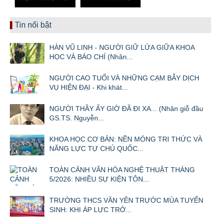
Tin nổi bật
HÀN VŨ LINH - NGƯỜI GIỮ LỬA GIỮA KHOA
HỌC VÀ BÁO CHÍ (Nhân...
NGƯỜI CAO TUỔI VÀ NHỮNG CẠM BẪY DỊCH
VỤ HIỆN ĐẠI - Khi khát...
NGƯỜI THẦY ẤY GIỜ ĐÃ ĐI XA... (Nhân giỗ đầu
GS.TS. Nguyễn...
KHOA HỌC CƠ BẢN: NỀN MÓNG TRI THỨC VÀ
NĂNG LỰC TỰ CHỦ QUỐC...
TOÀN CẢNH VĂN HÓA NGHỆ THUẬT THÁNG
5/2026: NHIỀU SỰ KIỆN TÔN...
TRƯỜNG THCS VĂN YÊN TRƯỚC MÙA TUYỂN
SINH: KHI ÁP LỰC TRỞ...