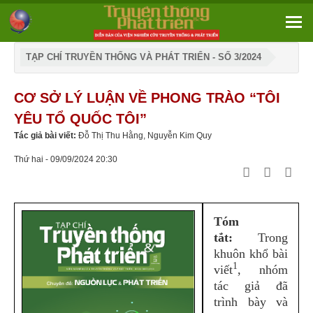
TẠP CHÍ TRUYỀN THỐNG VÀ PHÁT TRIỂN - SỐ 3/2024
CƠ SỞ LÝ LUẬN VỀ PHONG TRÀO “TÔI
YÊU TỔ QUỐC TÔI”
Tác giả bài viết:
Đỗ Thị Thu Hằng, Nguyễn Kim Quy
Thứ hai - 09/09/2024 20:30
Tóm
tắt:
Trong
khuôn khổ bài
1
viết
, nhóm
tác giả đã
trình bày và