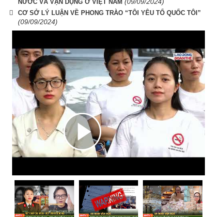
(09/09/2024)
NƯỚC VÀ VẬN DỤNG Ở VIỆT NAM
CƠ SỞ LÝ LUẬN VỀ PHONG TRÀO “TÔI YÊU TỔ QUỐC TÔI”
(09/09/2024)