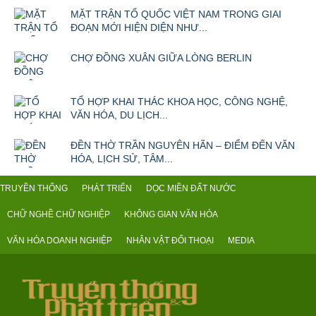
MẶT TRẬN TỔ QUỐC VIỆT NAM TRONG GIAI
ĐOẠN MỚI HIỆN DIỆN NHƯ...
CHỢ ĐỒNG XUÂN GIỮA LÒNG BERLIN
TỔ HỢP KHAI THÁC KHOA HỌC, CÔNG NGHỆ,
VĂN HÓA, DU LỊCH...
ĐỀN THỜ TRẦN NGUYÊN HÃN – ĐIỂM ĐẾN VĂN
HÓA, LỊCH SỬ, TÂM...
TRUYỀN THỐNG
PHÁT TRIỂN
DỌC MIỀN ĐẤT NƯỚC
CHỮ NGHỀ CHỮ NGHIỆP
KHÔNG GIAN VĂN HÓA
VĂN HÓA DOANH NGHIỆP
NHÂN VẬT ĐỐI THOẠI
MEDIA