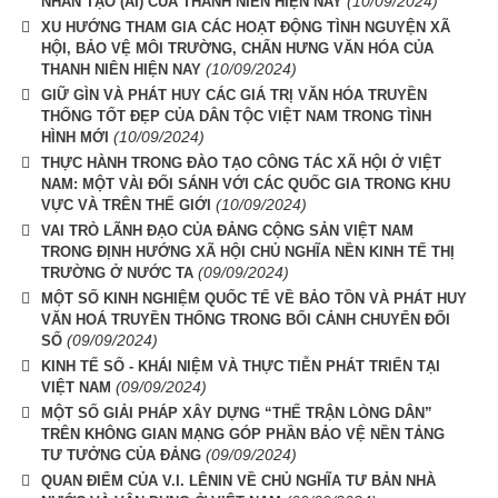
(10/09/2024)
NHÂN TẠO (AI) CỦA THANH NIÊN HIỆN NAY
XU HƯỚNG THAM GIA CÁC HOẠT ĐỘNG TÌNH NGUYỆN XÃ
HỘI, BẢO VỆ MÔI TRƯỜNG, CHẤN HƯNG VĂN HÓA CỦA
(10/09/2024)
THANH NIÊN HIỆN NAY
GIỮ GÌN VÀ PHÁT HUY CÁC GIÁ TRỊ VĂN HÓA TRUYỀN
THỐNG TỐT ĐẸP CỦA DÂN TỘC VIỆT NAM TRONG TÌNH
(10/09/2024)
HÌNH MỚI
THỰC HÀNH TRONG ĐÀO TẠO CÔNG TÁC XÃ HỘI Ở VIỆT
NAM: MỘT VÀI ĐỐI SÁNH VỚI CÁC QUỐC GIA TRONG KHU
(10/09/2024)
VỰC VÀ TRÊN THẾ GIỚI
VAI TRÒ LÃNH ĐẠO CỦA ĐẢNG CỘNG SẢN VIỆT NAM
TRONG ĐỊNH HƯỚNG XÃ HỘI CHỦ NGHĨA NỀN KINH TẾ THỊ
(09/09/2024)
TRƯỜNG Ở NƯỚC TA
MỘT SỐ KINH NGHIỆM QUỐC TẾ VỀ BẢO TỒN VÀ PHÁT HUY
VĂN HOÁ TRUYỀN THỐNG TRONG BỐI CẢNH CHUYỂN ĐỔI
(09/09/2024)
SỐ
KINH TẾ SỐ - KHÁI NIỆM VÀ THỰC TIỄN PHÁT TRIỂN TẠI
(09/09/2024)
VIỆT NAM
MỘT SỐ GIẢI PHÁP XÂY DỰNG “THẾ TRẬN LÒNG DÂN”
TRÊN KHÔNG GIAN MẠNG GÓP PHẦN BẢO VỆ NỀN TẢNG
(09/09/2024)
TƯ TƯỞNG CỦA ĐẢNG
QUAN ĐIỂM CỦA V.I. LÊNIN VỀ CHỦ NGHĨA TƯ BẢN NHÀ