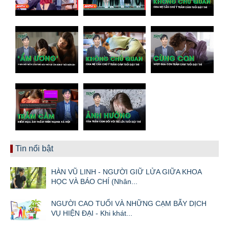
Tin nổi bật
HÀN VŨ LINH - NGƯỜI GIỮ LỬA GIỮA KHOA
HỌC VÀ BÁO CHÍ (Nhân...
NGƯỜI CAO TUỔI VÀ NHỮNG CẠM BẪY DỊCH
VỤ HIỆN ĐẠI - Khi khát...