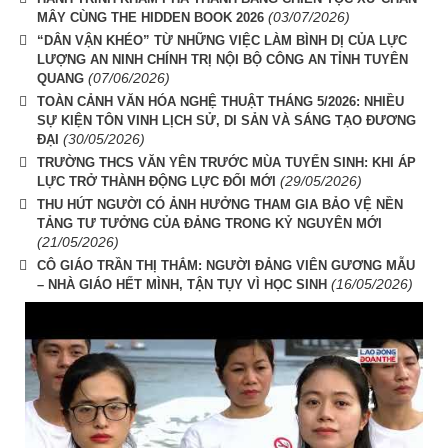
(03/07/2026)
MÂY CÙNG THE HIDDEN BOOK 2026
“DÂN VẬN KHÉO” TỪ NHỮNG VIỆC LÀM BÌNH DỊ CỦA LỰC
LƯỢNG AN NINH CHÍNH TRỊ NỘI BỘ CÔNG AN TỈNH TUYÊN
(07/06/2026)
QUANG
TOÀN CẢNH VĂN HÓA NGHỆ THUẬT THÁNG 5/2026: NHIỀU
SỰ KIỆN TÔN VINH LỊCH SỬ, DI SẢN VÀ SÁNG TẠO ĐƯƠNG
(30/05/2026)
ĐẠI
TRƯỜNG THCS VĂN YÊN TRƯỚC MÙA TUYỂN SINH: KHI ÁP
(29/05/2026)
LỰC TRỞ THÀNH ĐỘNG LỰC ĐỔI MỚI
THU HÚT NGƯỜI CÓ ẢNH HƯỞNG THAM GIA BẢO VỆ NỀN
TẢNG TƯ TƯỞNG CỦA ĐẢNG TRONG KỶ NGUYÊN MỚI
(21/05/2026)
CÔ GIÁO TRẦN THỊ THẮM: NGƯỜI ĐẢNG VIÊN GƯƠNG MẪU
(16/05/2026)
– NHÀ GIÁO HẾT MÌNH, TẬN TỤY VÌ HỌC SINH