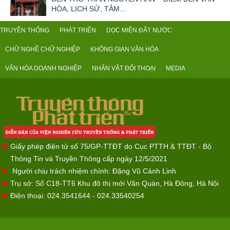
HÓA, LỊCH SỬ, TÂM...
TRUYỀN THỐNG
PHÁT TRIỂN
DỌC MIỀN ĐẤT NƯỚC
CHỮ NGHỀ CHỮ NGHIỆP
KHÔNG GIAN VĂN HÓA
VĂN HÓA DOANH NGHIỆP
NHÂN VẬT ĐỐI THOẠI
MEDIA
Giấy phép điện tử số 75/GP-TTĐT do Cục PTTH & TTĐT - Bộ
Thông Tin và Truyền Thông cấp ngày 12/5/2021
Người chịu trách nhiệm chính: Đặng Vũ Cảnh Linh
Trụ sở: Số C18-TT6 Khu đô thị mới Văn Quán, Hà Đông, Hà Nội
Điện thoại: 024.3541644 - 024.33540254