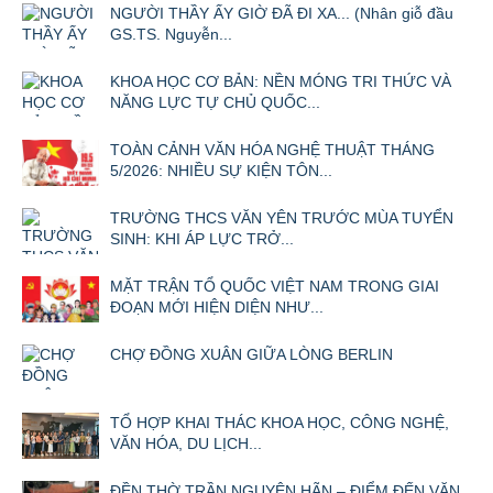
NGƯỜI THẦY ẤY GIỜ ĐÃ ĐI XA... (Nhân giỗ đầu
GS.TS. Nguyễn...
KHOA HỌC CƠ BẢN: NỀN MÓNG TRI THỨC VÀ
NĂNG LỰC TỰ CHỦ QUỐC...
TOÀN CẢNH VĂN HÓA NGHỆ THUẬT THÁNG
5/2026: NHIỀU SỰ KIỆN TÔN...
TRƯỜNG THCS VĂN YÊN TRƯỚC MÙA TUYỂN
SINH: KHI ÁP LỰC TRỞ...
MẶT TRẬN TỔ QUỐC VIỆT NAM TRONG GIAI
ĐOẠN MỚI HIỆN DIỆN NHƯ...
CHỢ ĐỒNG XUÂN GIỮA LÒNG BERLIN
TỔ HỢP KHAI THÁC KHOA HỌC, CÔNG NGHỆ,
VĂN HÓA, DU LỊCH...
ĐỀN THỜ TRẦN NGUYÊN HÃN – ĐIỂM ĐẾN VĂN