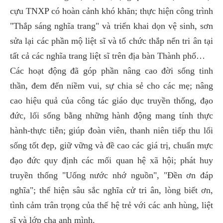
cựu TNXP có hoàn cảnh khó khăn; thực hiện công trình
"Thắp sáng nghĩa trang" và triển khai dọn vệ sinh, sơn
sửa lại các phần mộ liệt sĩ và tổ chức thắp nến tri ân tại
tất cả các nghĩa trang liệt sĩ trên địa bàn Thành phố…
Các hoạt động đã góp phần nâng cao đời sống tinh
thần, đem đến niềm vui, sự chia sẻ cho các mẹ; nâng
cao hiệu quả của công tác giáo dục truyền thống, đạo
đức, lối sống bằng những hành động mang tính thực
hành-thực tiễn; giúp đoàn viên, thanh niên tiếp thu lối
sống tốt đẹp, giữ vững và đề cao các giá trị, chuẩn mực
đạo đức quy định các mối quan hệ xã hội; phát huy
truyền thống "Uống nước nhớ nguồn", "Đền ơn đáp
nghĩa"; thể hiện sâu sắc nghĩa cử tri ân, lòng biết ơn,
tình cảm trân trọng của thế hệ trẻ với các anh hùng, liệt
sĩ và lớp cha anh mình.