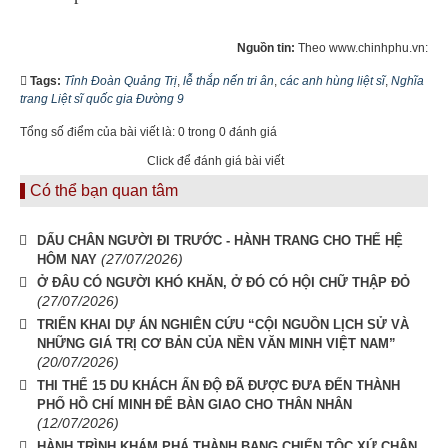
Nguồn tin:
Theo www.chinhphu.vn:
Tags:
Tỉnh Đoàn Quảng Trị
,
lễ thắp nến tri ân
,
các anh hùng liệt sĩ
,
Nghĩa
trang Liệt sĩ quốc gia Đường 9
Tổng số điểm của bài viết là: 0 trong 0 đánh giá
Click để đánh giá bài viết
Có thể bạn quan tâm
DẤU CHÂN NGƯỜI ĐI TRƯỚC - HÀNH TRANG CHO THẾ HỆ
(27/07/2026)
HÔM NAY
Ở ĐÂU CÓ NGƯỜI KHÓ KHĂN, Ở ĐÓ CÓ HỘI CHỮ THẬP ĐỎ
(27/07/2026)
TRIỂN KHAI DỰ ÁN NGHIÊN CỨU “CỘI NGUỒN LỊCH SỬ VÀ
NHỮNG GIÁ TRỊ CƠ BẢN CỦA NỀN VĂN MINH VIỆT NAM”
(20/07/2026)
THI THỂ 15 DU KHÁCH ẤN ĐỘ ĐÃ ĐƯỢC ĐƯA ĐẾN THÀNH
PHỐ HỒ CHÍ MINH ĐỂ BÀN GIAO CHO THÂN NHÂN
(12/07/2026)
HÀNH TRÌNH KHÁM PHÁ THÀNH BANG CHIẾN TỘC XỨ CHÂN