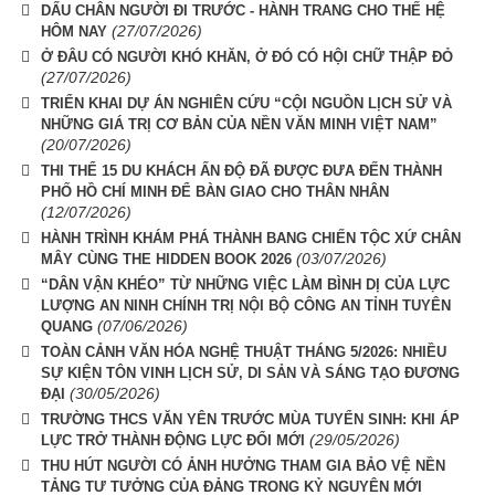
DẤU CHÂN NGƯỜI ĐI TRƯỚC - HÀNH TRANG CHO THẾ HỆ
(27/07/2026)
HÔM NAY
Ở ĐÂU CÓ NGƯỜI KHÓ KHĂN, Ở ĐÓ CÓ HỘI CHỮ THẬP ĐỎ
(27/07/2026)
TRIỂN KHAI DỰ ÁN NGHIÊN CỨU “CỘI NGUỒN LỊCH SỬ VÀ
NHỮNG GIÁ TRỊ CƠ BẢN CỦA NỀN VĂN MINH VIỆT NAM”
(20/07/2026)
THI THỂ 15 DU KHÁCH ẤN ĐỘ ĐÃ ĐƯỢC ĐƯA ĐẾN THÀNH
PHỐ HỒ CHÍ MINH ĐỂ BÀN GIAO CHO THÂN NHÂN
(12/07/2026)
HÀNH TRÌNH KHÁM PHÁ THÀNH BANG CHIẾN TỘC XỨ CHÂN
(03/07/2026)
MÂY CÙNG THE HIDDEN BOOK 2026
“DÂN VẬN KHÉO” TỪ NHỮNG VIỆC LÀM BÌNH DỊ CỦA LỰC
LƯỢNG AN NINH CHÍNH TRỊ NỘI BỘ CÔNG AN TỈNH TUYÊN
(07/06/2026)
QUANG
TOÀN CẢNH VĂN HÓA NGHỆ THUẬT THÁNG 5/2026: NHIỀU
SỰ KIỆN TÔN VINH LỊCH SỬ, DI SẢN VÀ SÁNG TẠO ĐƯƠNG
(30/05/2026)
ĐẠI
TRƯỜNG THCS VĂN YÊN TRƯỚC MÙA TUYỂN SINH: KHI ÁP
(29/05/2026)
LỰC TRỞ THÀNH ĐỘNG LỰC ĐỔI MỚI
THU HÚT NGƯỜI CÓ ẢNH HƯỞNG THAM GIA BẢO VỆ NỀN
TẢNG TƯ TƯỞNG CỦA ĐẢNG TRONG KỶ NGUYÊN MỚI