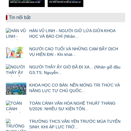
Tin nổi bật
HÀN VŨ LINH - NGƯỜI GIỮ LỬA GIỮA KHOA
HỌC VÀ BÁO CHÍ (Nhân...
NGƯỜI CAO TUỔI VÀ NHỮNG CẠM BẪY DỊCH
VỤ HIỆN ĐẠI - Khi khát...
NGƯỜI THẦY ẤY GIỜ ĐÃ ĐI XA... (Nhân giỗ đầu
GS.TS. Nguyễn...
KHOA HỌC CƠ BẢN: NỀN MÓNG TRI THỨC VÀ
NĂNG LỰC TỰ CHỦ QUỐC...
TOÀN CẢNH VĂN HÓA NGHỆ THUẬT THÁNG
5/2026: NHIỀU SỰ KIỆN TÔN...
TRƯỜNG THCS VĂN YÊN TRƯỚC MÙA TUYỂN
SINH: KHI ÁP LỰC TRỞ...