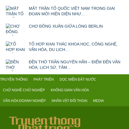
MẶT TRẬN TỔ QUỐC VIỆT NAM TRONG GIAI
ĐOẠN MỚI HIỆN DIỆN NHƯ...
CHỢ ĐỒNG XUÂN GIỮA LÒNG BERLIN
TỔ HỢP KHAI THÁC KHOA HỌC, CÔNG NGHỆ,
VĂN HÓA, DU LỊCH...
ĐỀN THỜ TRẦN NGUYÊN HÃN – ĐIỂM ĐẾN VĂN
HÓA, LỊCH SỬ, TÂM...
TRUYỀN THỐNG
PHÁT TRIỂN
DỌC MIỀN ĐẤT NƯỚC
CHỮ NGHỀ CHỮ NGHIỆP
KHÔNG GIAN VĂN HÓA
VĂN HÓA DOANH NGHIỆP
NHÂN VẬT ĐỐI THOẠI
MEDIA