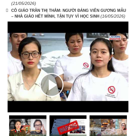
(21/05/2026)
CÔ GIÁO TRẦN THỊ THẮM: NGƯỜI ĐẢNG VIÊN GƯƠNG MẪU
(16/05/2026)
– NHÀ GIÁO HẾT MÌNH, TẬN TỤY VÌ HỌC SINH