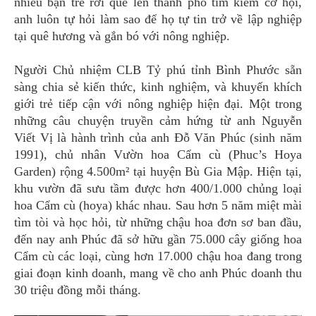
nhiều bạn trẻ rời quê lên thành phố tìm kiếm cơ hội,
anh luôn tự hỏi làm sao để họ tự tin trở về lập nghiệp
tại quê hương và gắn bó với nông nghiệp.
Người Chủ nhiệm CLB Tỷ phú tỉnh Bình Phước sẵn
sàng chia sẻ kiến thức, kinh nghiệm, và khuyến khích
giới trẻ tiếp cận với nông nghiệp hiện đại. Một trong
những câu chuyện truyền cảm hứng từ anh Nguyễn
Viết Vị là hành trình của anh Đỗ Văn Phúc (sinh năm
1991), chủ nhân Vườn hoa Cẩm cù (Phuc’s Hoya
Garden) rộng 4.500m² tại huyện Bù Gia Mập. Hiện tại,
khu vườn đã sưu tầm được hơn 400/1.000 chủng loại
hoa Cẩm cù (hoya) khác nhau. Sau hơn 5 năm miệt mài
tìm tòi và học hỏi, từ những chậu hoa đơn sơ ban đầu,
đến nay anh Phúc đã sở hữu gần 75.000 cây giống hoa
Cẩm cù các loại, cùng hơn 17.000 chậu hoa đang trong
giai đoạn kinh doanh, mang về cho anh Phúc doanh thu
30 triệu đồng mỗi tháng.