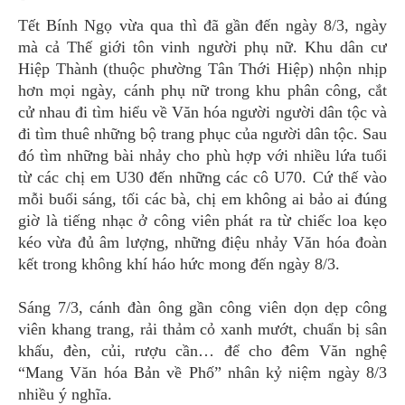
Tết Bính Ngọ vừa qua thì đã gần đến ngày 8/3, ngày
mà cả Thế giới tôn vinh người phụ nữ. Khu dân cư
Hiệp Thành (thuộc phường Tân Thới Hiệp) nhộn nhịp
hơn mọi ngày, cánh phụ nữ trong khu phân công, cắt
cử nhau đi tìm hiểu về Văn hóa người người dân tộc và
đi tìm thuê những bộ trang phục của người dân tộc. Sau
đó tìm những bài nhảy cho phù hợp với nhiều lứa tuổi
từ các chị em U30 đến những các cô U70. Cứ thế vào
mỗi buổi sáng, tối các bà, chị em không ai bảo ai đúng
giờ là tiếng nhạc ở công viên phát ra từ chiếc loa kẹo
kéo vừa đủ âm lượng, những điệu nhảy Văn hóa đoàn
kết trong không khí háo hức mong đến ngày 8/3.
Sáng 7/3, cánh đàn ông gần công viên dọn dẹp công
viên khang trang, rải thảm cỏ xanh mướt, chuẩn bị sân
khấu, đèn, củi, rượu cần… để cho đêm Văn nghệ
“Mang Văn hóa Bản về Phố” nhân kỷ niệm ngày 8/3
nhiều ý nghĩa.