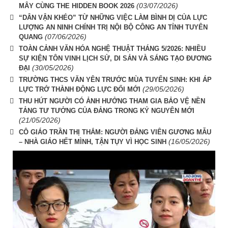
(03/07/2026)
MÂY CÙNG THE HIDDEN BOOK 2026
“DÂN VẬN KHÉO” TỪ NHỮNG VIỆC LÀM BÌNH DỊ CỦA LỰC
LƯỢNG AN NINH CHÍNH TRỊ NỘI BỘ CÔNG AN TỈNH TUYÊN
(07/06/2026)
QUANG
TOÀN CẢNH VĂN HÓA NGHỆ THUẬT THÁNG 5/2026: NHIỀU
SỰ KIỆN TÔN VINH LỊCH SỬ, DI SẢN VÀ SÁNG TẠO ĐƯƠNG
(30/05/2026)
ĐẠI
TRƯỜNG THCS VĂN YÊN TRƯỚC MÙA TUYỂN SINH: KHI ÁP
(29/05/2026)
LỰC TRỞ THÀNH ĐỘNG LỰC ĐỔI MỚI
THU HÚT NGƯỜI CÓ ẢNH HƯỞNG THAM GIA BẢO VỆ NỀN
TẢNG TƯ TƯỞNG CỦA ĐẢNG TRONG KỶ NGUYÊN MỚI
(21/05/2026)
CÔ GIÁO TRẦN THỊ THẮM: NGƯỜI ĐẢNG VIÊN GƯƠNG MẪU
(16/05/2026)
– NHÀ GIÁO HẾT MÌNH, TẬN TỤY VÌ HỌC SINH