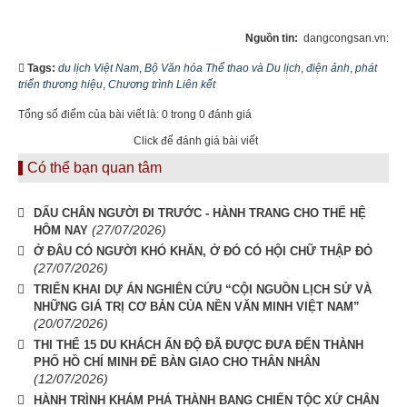
Nguồn tin:
dangcongsan.vn:
Tags:
du lịch Việt Nam
,
Bộ Văn hóa Thể thao và Du lịch
,
điện ảnh
,
phát
triển thương hiệu
,
Chương trình Liên kết
Tổng số điểm của bài viết là: 0 trong 0 đánh giá
Click để đánh giá bài viết
Có thể bạn quan tâm
DẤU CHÂN NGƯỜI ĐI TRƯỚC - HÀNH TRANG CHO THẾ HỆ
(27/07/2026)
HÔM NAY
Ở ĐÂU CÓ NGƯỜI KHÓ KHĂN, Ở ĐÓ CÓ HỘI CHỮ THẬP ĐỎ
(27/07/2026)
TRIỂN KHAI DỰ ÁN NGHIÊN CỨU “CỘI NGUỒN LỊCH SỬ VÀ
NHỮNG GIÁ TRỊ CƠ BẢN CỦA NỀN VĂN MINH VIỆT NAM”
(20/07/2026)
THI THỂ 15 DU KHÁCH ẤN ĐỘ ĐÃ ĐƯỢC ĐƯA ĐẾN THÀNH
PHỐ HỒ CHÍ MINH ĐỂ BÀN GIAO CHO THÂN NHÂN
(12/07/2026)
HÀNH TRÌNH KHÁM PHÁ THÀNH BANG CHIẾN TỘC XỨ CHÂN