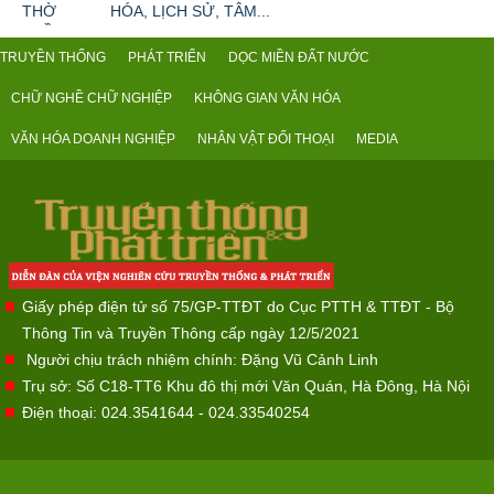
HÓA, LỊCH SỬ, TÂM...
TRUYỀN THỐNG
PHÁT TRIỂN
DỌC MIỀN ĐẤT NƯỚC
CHỮ NGHỀ CHỮ NGHIỆP
KHÔNG GIAN VĂN HÓA
VĂN HÓA DOANH NGHIỆP
NHÂN VẬT ĐỐI THOẠI
MEDIA
Giấy phép điện tử số 75/GP-TTĐT do Cục PTTH & TTĐT - Bộ
Thông Tin và Truyền Thông cấp ngày 12/5/2021
Người chịu trách nhiệm chính: Đặng Vũ Cảnh Linh
Trụ sở: Số C18-TT6 Khu đô thị mới Văn Quán, Hà Đông, Hà Nội
Điện thoại: 024.3541644 - 024.33540254