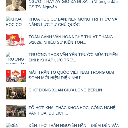
NGƯỜI THẦY ẤY GIỜ ĐÃ ĐI XA... (Nhân giỗ đầu
GS.TS. Nguyễn...
KHOA HỌC CƠ BẢN: NỀN MÓNG TRI THỨC VÀ
NĂNG LỰC TỰ CHỦ QUỐC...
TOÀN CẢNH VĂN HÓA NGHỆ THUẬT THÁNG
5/2026: NHIỀU SỰ KIỆN TÔN...
TRƯỜNG THCS VĂN YÊN TRƯỚC MÙA TUYỂN
SINH: KHI ÁP LỰC TRỞ...
MẶT TRẬN TỔ QUỐC VIỆT NAM TRONG GIAI
ĐOẠN MỚI HIỆN DIỆN NHƯ...
CHỢ ĐỒNG XUÂN GIỮA LÒNG BERLIN
TỔ HỢP KHAI THÁC KHOA HỌC, CÔNG NGHỆ,
VĂN HÓA, DU LỊCH...
ĐỀN THỜ TRẦN NGUYÊN HÃN – ĐIỂM ĐẾN VĂN