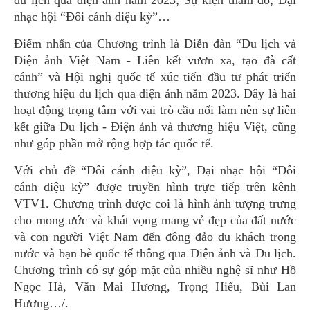
du lịch qua điện ảnh năm 2023; Sự kiện thảm đỏ; Đại
nhạc hội “Đôi cánh diệu kỳ”…
Điểm nhấn của Chương trình là Diễn đàn “Du lịch và
Điện ảnh Việt Nam - Liên kết vươn xa, tạo đà cất
cánh” và Hội nghị quốc tế xúc tiến đầu tư phát triển
thương hiệu du lịch qua điện ảnh năm 2023. Đây là hai
hoạt động trọng tâm với vai trò cầu nối làm nên sự liên
kết giữa Du lịch - Điện ảnh và thương hiệu Việt, cũng
như góp phần mở rộng hợp tác quốc tế.
Với chủ đề “Đôi cánh diệu kỳ”, Đại nhạc hội “Đôi
cánh diệu kỳ” được truyền hình trực tiếp trên kênh
VTV1. Chương trình được coi là hình ảnh tượng trưng
cho mong ước và khát vọng mang vẻ đẹp của đất nước
và con người Việt Nam đến đông đảo du khách trong
nước và bạn bè quốc tế thông qua Điện ảnh và Du lịch.
Chương trình có sự góp mặt của nhiều nghệ sĩ như Hồ
Ngọc Hà, Văn Mai Hương, Trọng Hiếu, Bùi Lan
Hương…/.