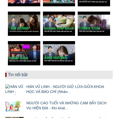
Tin nổi bật
HÀN VŨ LINH - NGƯỜI GIỮ LỬA GIỮA KHOA
HỌC VÀ BÁO CHÍ (Nhân...
NGƯỜI CAO TUỔI VÀ NHỮNG CẠM BẪY DỊCH
VỤ HIỆN ĐẠI - Khi khát...