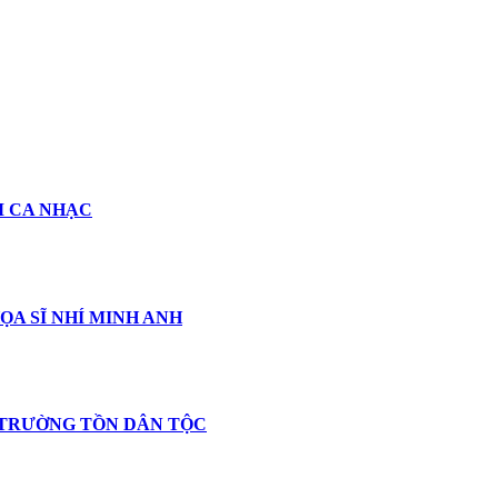
M CA NHẠC
ỌA SĨ NHÍ MINH ANH
 TRƯỜNG TỒN DÂN TỘC