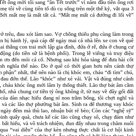
Tết ông mời tôi sang “ăn Tết trước” vì năm đầu tiên ông rơi
ẹ tôi về cùng tiên tổ dù cụ sống trên một thế kỷ, vắt qua 3
Bởi mất mẹ là mất tất cả. “Mất mẹ mất cả đường đi lối về”
ớ trêu, đau xót làm sao. Vợ chồng thiếu phụ cùng làm trong
bị hành lý, quà cáp để ngày mai cả nhà lên xe con về quê
i thằng con trai mới lập gia đình, đứa ở rể, đứa ở chung cư
động (do tiền sử là bệnh phổi). Trong lễ viếng và truy điệu
ảm ơn đến mỏi cả cổ. Nhưng sau khi hỏa táng để đưa hài cốt
ình nghĩa thế nào. Do ở quê có thời gian hơn nên cánh thợ
 phận” nhất, thế nên nào là chị khóc em, cháu “đi tìm” chú,
, đau đớn thế. Lão “khóc” như xé vải. Vật vã đúng như cảnh
bố, cháu khóc ông mới lâm ly thống thiết. Lão thợ bát âm cầm
ố, nhà chung cư tiền tỷ ông không ở, từ nay về đây gối đất
của dàn nhạc hiếu đang nỉ non trầm bổng, tôi chợt nghĩ và
h và các lão thợ phường bát âm. Sinh ra để thương vay khóc
t ngày đêm mà thù lao, nhuận bút rẻ bèo; Còn các “nghệ sỹ”
 binh quấy quả, chưa kể các lão cũng chạy sô, chạy đám như
n, bất hiếu, và vô trách nhiệm, đun đẩy nhau trong chăm nuôi
ua “vai diễn” của thợ kèn nhưng thực chất là cơ hội kinh
p tài sản, quyền thừa kế. Âu cũng tất cả bởi lòng tham, loá