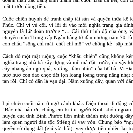
mắt trước đồng tiền.
Cuộc chiến huynh đệ tranh chấp tài sản và quyền thừa kế 
Phúc. Chỉ vì vè cõi, vì lối đi vào mỗi nghĩa trang gia đ
nguyên là Lữ đoàn trưởng “… Cái thứ trình độ của ông, vă
chuyên môn Trung cấp Ngân hàng từ đầu những năm 70, là lo
con cháu “sống chỉ mặt, chết chỉ mồ” vợ chồng kẻ “sấp mặt
Cách đó một mặt ruộng, cuộc “khẩu chiến” cũng không kém p
nghĩa trang nhà bà xây dựng và mồ mả đặt trước, do vậy khi
cây nhang án ngữ quá, vướng “tầm nhìn” của bố bà. Vị Đại 
hươ hươ con dao chọc tiết lợn loang loáng trong nắng nhạ
tàn rồi. Chỉ có dân là vạn đại. Nằm xuống đây, quan với d
Lại chiều cuối năm ở ngữ cảnh khác. Điện thoại di động 
“Bác nhà báo ơi, chúng em bị tụi người Kinh khôn ngoan 
huyện của tỉnh Bình Phước liên minh thành một đường dây l
làm quen người dân tộc Stiêng đi vay vốn. Chúng bảo “ng
quyền sử dụng đất (giả vờ thôi), vay được tiền nhiều lại t