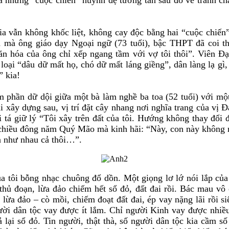
kia vẫn không khốc liệt, không cay độc bằng hai “cuộc chiến
ình mà ông giáo dạy Ngoại ngữ (73 tuổi), bậc THPT đã coi th
n hóa của ông chỉ xếp ngang tầm với vợ tôi thôi”. Viên Đại
ại “dâu dữ mất họ, chó dữ mất láng giềng”, dân làng lạ gì,
” kia!
hần dữ dội giữa một bà làm nghề ba toa (52 tuổi) với một Đ
 xây dựng sau, vị trí đặt cây nhang nơi nghĩa trang của vị Đ
tá giữ lý “Tôi xây trên đất của tôi. Hướng không thay đổi đ
t chiều đông năm Quý Mão mà kinh hãi: “Này, con này không n
ân như nhau cả thôi…”.
của tôi bỗng nhạc chuông đổ dồn. Một giọng lơ lớ nói lắp c
thủ đoạn, lừa đảo chiếm hết sổ đỏ, đất đai rồi. Bác mau v
ừa đảo – cò mồi, chiếm đoạt đất đai, ép vay nặng lãi rồi siế
ười dân tộc vay được ít lắm. Chỉ người Kinh vay được nhiề
rả lại sổ đỏ. Tin người, thật thà, số người dân tộc kia cầm