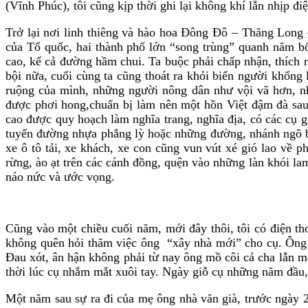
(Vĩnh Phúc), tôi cũng kịp thời ghi lại không khí lẫn nhịp 
Trở lại nơi linh thiêng và hào hoa Đông Đô – Thăng Long
của Tổ quốc, hai thành phố lớn “song trùng” quanh năm bốn
cao, kể cả đường hầm chui. Ta buộc phải chấp nhận, thích 
bội nữa, cuối cùng ta cũng thoát ra khỏi biển người khổng
ruộng của mình, những người nông dân như vội vã hơn, nh
được phơi hong,chuẩn bị làm nên một hồn Việt đậm đà sau
cao được quy hoạch làm nghĩa trang, nghĩa địa, có các cụ 
tuyến đường nhựa phẳng lỳ hoặc những đường, nhánh ngõ bê
xe ô tô tải, xe khách, xe con cũng vun vút xé gió lao về 
rừng, ào ạt trên các cánh đồng, quện vào những làn khói l
náo nức và ước vọng.
Cũng vào một chiều cuối năm, mới đây thôi, tôi có điện th
không quên hỏi thăm việc ông “xây nhà mới” cho cụ. Ông v
Đau xót, ân hận không phải từ nay ông mồ côi cả cha lẫn m
thời lúc cụ nhắm mắt xuôi tay. Ngày giỗ cụ những năm đầu, đ
Một năm sau sự ra đi của mẹ ông nhà văn già, trước ngày 