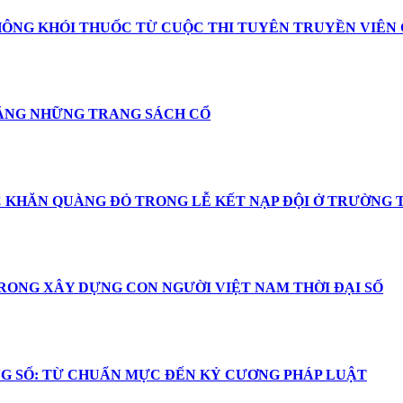
ÔNG KHÓI THUỐC TỪ CUỘC THI TUYÊN TRUYỀN VIÊN G
BẰNG NHỮNG TRANG SÁCH CỔ
 KHĂN QUÀNG ĐỎ TRONG LỄ KẾT NẠP ĐỘI Ở TRƯỜNG 
RONG XÂY DỰNG CON NGƯỜI VIỆT NAM THỜI ĐẠI SỐ
G SỐ: TỪ CHUẨN MỰC ĐẾN KỶ CƯƠNG PHÁP LUẬT