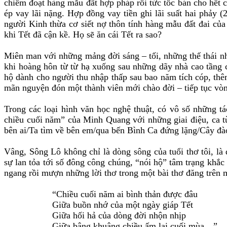
chiếm đoạt hàng mẫu đất hợp pháp rồi tức tốc bán cho hết 
ép vay lãi nặng. Hợp đồng vay tiền ghi lãi suất hai phảy 
người Kinh thừa cơ siết nợ thôn tính hàng mẫu đất đai của 
khi Tết đã cận kề. Họ sẽ ăn cái Tết ra sao?
Miên man với những mảng đời sáng – tối, những thế thái nh
khi hoàng hôn từ từ hạ xuống sau những dãy nhà cao tầng c
hộ dành cho người thu nhập thấp sau bao năm tích cóp, thê
mãn nguyện đón một thành viên mới chào đời – tiếp tục vòn
Trong các loại hình văn học nghệ thuật, có vô số những 
chiều cuối năm” của Minh Quang với những giai điệu, ca 
bên ai/Ta tìm về bên em/qua bến Bình Ca đứng lặng/Cây đà
Vâng, Sông Lô không chỉ là dòng sông của tuổi thơ tôi, là
sự lan tỏa tới số đông công chúng, “nói hộ” tâm trạng khắc
ngang rồi mượn những lời thơ trong một bài thơ đăng trên m
“Chiều cuối năm ai bình thản được đâu
Giữa buồn nhớ của một ngày giáp Tết
Giữa hối hả của dòng đời nhộn nhịp
Giữa bâng khuâng chiều ấm lại cuối mùa…”