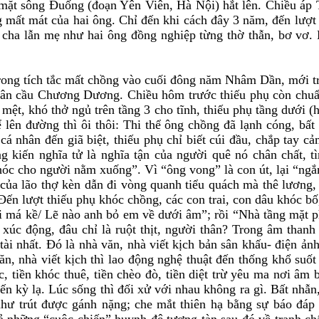
ừ mặt sông Đuống (đoạn Yên Viên, Hà Nội) hắt lên. Chiều áp 
g mất mát của hai ông. Chỉ đến khi cách đây 3 năm, đến lượt m
ả cha lẫn mẹ như hai ông đồng nghiệp từng thờ thẫn, bơ vơ. 
rong tích tắc mất chồng vào cuối đông năm Nhâm Dần, mới tr
ân cầu Chương Dương. Chiều hôm trước thiếu phụ còn chuẩn 
ệt, khó thở ngủ trên tầng 3 cho tĩnh, thiếu phụ tầng dưới (ha
lên đường thì ôi thôi: Thi thể ông chồng đã lạnh cóng, bất 
 nhân đến giã biệt, thiếu phụ chỉ biết cúi đầu, chắp tay c
g kiến nghĩa tử là nghĩa tận của người quê nó chân chất, t
óc cho người nằm xuống”. Vì “ông vong” là con út, lại “ngắn
 của lão thợ kèn dẫn đi vòng quanh tiểu quách mà thê lương
. Đến lượt thiếu phụ khóc chồng, các con trai, con dâu khóc 
 má kề/ Lẽ nào anh bỏ em về dưới âm”; rồi “Nhà tầng mặt ph
xúc động, đâu chỉ là ruột thịt, người thân? Trong âm thanh 
ài nhất. Đó là nhà văn, nhà viết kịch bản sân khấu- điện ản
n, nhà viết kịch thì lao động nghệ thuật đến thống khổ suố
c, tiền khóc thuê, tiền chèo đò, tiền diệt trừ yêu ma nơi âm
đến kỳ lạ. Lúc sống thì đối xử với nhau không ra gì. Bất nhẫ
ư trút được gánh nặng; che mắt thiên hạ bằng sự báo đáp q
ả những “cuộc chiến” huynh đệ tương tàn sau đó về tranh chấ