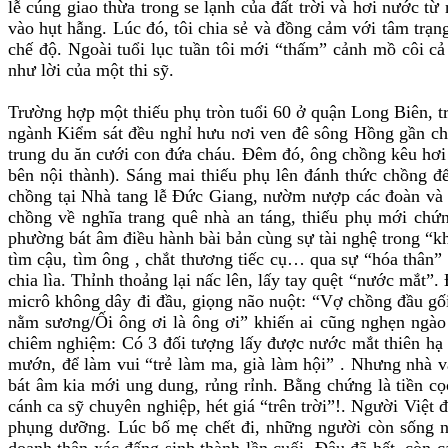
lễ cúng giao thừa trong se lạnh của đất trời và hơi nước t
vào hụt hẫng. Lúc đó, tôi chia sẻ và đồng cảm với tâm trạn
chế độ. Ngoài tuổi lục tuần tôi mới “thấm” cảnh mồ côi c
như lời của một thi sỹ.
Trường hợp một thiếu phụ tròn tuổi 60 ở quận Long Biên, t
ngành Kiểm sát đều nghỉ hưu nơi ven đê sông Hồng gần ch
trung du ăn cưới con đứa cháu. Đêm đó, ông chồng kêu hơi m
bên nội thành). Sáng mai thiếu phụ lên đánh thức chồng để 
chồng tại Nhà tang lễ Đức Giang, nườm nượp các đoàn và cá
chồng về nghĩa trang quê nhà an táng, thiếu phụ mới chứn
phường bát âm điều hành bài bản cùng sự tài nghệ trong “kh
tìm cậu, tìm ông , chắt thương tiếc cụ… qua sự “hóa thân”
chia lìa. Thỉnh thoảng lại nấc lên, lấy tay quệt “nước mắt”
micrô không dây đi đầu, giọng não nuột: “Vợ chồng đầu gối
nằm sương/Ối ông ơi là ông ơi” khiến ai cũng nghẹn ngào 
chiêm nghiệm: Có 3 đối tượng lấy được nước mắt thiên hạ t
mướn, để làm vui “trẻ làm ma, già làm hội” . Nhưng nhà vă
bát âm kia mới ung dung, rủng rỉnh. Bằng chứng là tiền cọ
cánh ca sỹ chuyên nghiệp, hét giá “trên trời”!. Người Việt 
phụng dưỡng. Lúc bố mẹ chết đi, những người còn sống nh
doanh thân xác đấng sinh thành lần cuối. Đâu đã hết, còn c