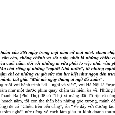
n hoàn của 365 ngày trong một năm cứ mải miết, chầm chậ
 cồn cào, chông chênh và sốt ruột, nhất là những chiề
 cuối năm, đối với những ai vừa phải lo việc nhà, vừa p
vẹn. Mà chả riêng gì những “người Nhà nước”, từ những ngườ
thậm chí cả những cụ già sức tàn lực kiệt như ngọn đèn trư
 mình, bất giác “Mải mê ngày tháng ai ngờ đã xuân” .
g ruổi với hành trình “đi – nghĩ và viết”, với Hà Nội là “tr
năm như một thước phim quay chậm tái hiện, ùa về. Những k
đá Thanh Ba (Phú Thọ) để có “Thợ xi măng đất Tổ rộn rã cùn
ế hoạch năm, tôi còn tha thẩn bên những góc xưởng, mảnh đờ
ng) để có “Chiều trên bến cảng”, rồi “Về đây với đường tàu” 
đất trăm nghề” nức tiếng về cách làm giàu từ kinh doanh thư