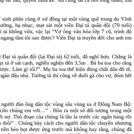
” sinh phần cùng ở xứ đồng tại một vùng quê trung du Vĩnh
ường, hạ nhục, mạt sát một viên Đại tá quân đội (70 tuổi)
 tá không vừa, vặc lại “Vợ ông văn hóa lớp 7 cũ, trình độ
 ngang tầm tôi sao được? Viên Đại tá truyền đời cho anh em
ại tá quân đội (lại Đại tá) 62 tuổi, đã nghỉ hưu. Chẳng là
ại tá ở sát cạnh, nghễu nghện đến 3,5m . Bà ba toa cho rằng
ược. Làm gì tôi?”. Mụ ba toa thể hiện đúng chất dân đồ tể,
gán đâu nhá. Tướng tá thì cũng về đuổi gà cho vợ, đóm hết
ủa người đàn ông dân tộc vùng sâu vùng xa ở Đông Nam Bộ:
ô cứu chúng em với…” . Hóa ra một số đối tượng trong một
t nợ. Thủ đoạn của chúng là lân la trước các ngân hàng rồi
u thôi” . Chúng bày cách cho người dân tộc chuyển nhượng
 số tiền bèo bọt được ứng trước mà không hay rằng, chúng đã