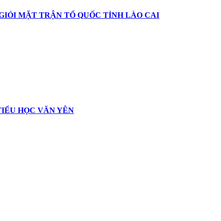
IỎI MẶT TRẬN TỔ QUỐC TỈNH LÀO CAI
TIỂU HỌC VĂN YÊN