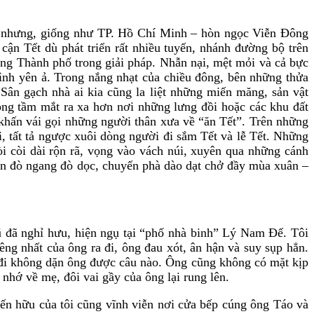
hế nhưng, giống như TP. Hồ Chí Minh – hòn ngọc Viễn Đông
cận Tết dù phát triển rất nhiều tuyến, nhánh đường bộ trên
ùng Thành phố trong giải pháp. Nhẫn nại, mệt mỏi và cả bực
bình yên ả. Trong nắng nhạt của chiều đông, bên những thửa
ân gạch nhà ai kia cũng la liệt những miến măng, sản vật
ng tầm mắt ra xa hơn nơi những lưng đồi hoặc các khu đất
 khấn vái gọi những người thân xưa về “ăn Tết”. Trên những
 tất tả ngược xuôi dòng người đi sắm Tết và lễ Tết. Những
òi còi dài rộn rã, vọng vào vách núi, xuyên qua những cánh
yến đò ngang đò dọc, chuyến phà dào dạt chở đầy mùa xuân –
cũ đã nghỉ hưu, hiện ngụ tại “phố nhà binh” Lý Nam Đế. Tôi
g nhất của ông ra đi, ông đau xót, ân hận và suy sụp hẳn.
a đi không dặn ông được câu nào. Ông cũng không có mặt kịp
nhớ về mẹ, đôi vai gầy của ông lại rung lên.
ến hữu của tôi cũng vĩnh viễn nơi cửa bếp cúng ông Táo và