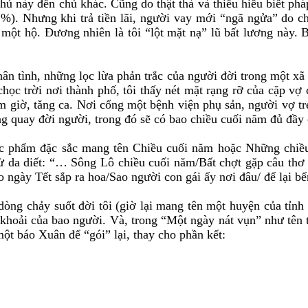
chủ này đến chủ khác. Cũng do thật thà và thiếu hiểu biết ph
(2%). Nhưng khi trả tiền lãi, người vay mới “ngã ngửa” do ch
một hộ. Đương nhiên là tôi “lột mặt nạ” lũ bất lương này. Bở
ân tình, những lọc lừa phản trắc của người đời trong một xã 
học trời nơi thành phố, tôi thấy nét mặt rạng rỡ của cặp vợ
m giờ, tăng ca. Nơi cổng một bệnh viện phụ sản, người vợ tr
g quay đời người, trong đó sẽ có bao chiều cuối năm đủ đầy
tác phẩm đặc sắc mang tên Chiều cuối năm hoặc Những chiề
từ da diết: “… Sông Lô chiều cuối năm/Bất chợt gặp câu thơ
o ngày Tết sắp ra hoa/Sao người con gái ấy nơi đâu/ để lại
 dòng chảy suốt đời tôi (giờ lại mang tên một huyện của tỉn
 khoải của bao người. Và, trong “Một ngày nát vụn” như tên 
ột báo Xuân để “gói” lại, thay cho phần kết: