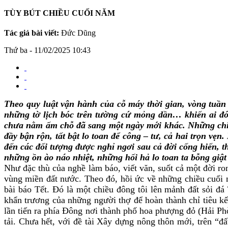
TÙY BÚT CHIỀU CUỐI NĂM
Tác giả bài viết:
Đức Dũng
Thứ ba - 11/02/2025 10:43
Theo quy luật vận hành của cỗ máy thời gian, vòng tuầ
những tờ lịch bóc trên tường cứ mỏng dần… khiến ai đó
chưa nằm ấm chỗ đã sang một ngày mới khác. Những chiều
đầy bận rộn, tất bật lo toan để công – tư, cả hai trọn 
đến các đối tượng được nghỉ ngơi sau cả đời cống hiến, 
những ồn ào náo nhiệt, những hối hả lo toan ta bỗng giật
Như đặc thù của nghề làm báo, viết văn, suốt cả một đời ron
vùng miền đất nước. Theo đó, hồi ức về những chiều cuối 
bài báo Tết. Đó là một chiều đông tôi lên mảnh đất sỏi 
khẩn trương của những người thợ để hoàn thành chỉ tiêu k
lần tiến ra phía Đông nơi thành phố hoa phượng đỏ (Hải Phò
tải. Chưa hết, với đề tài Xây dựng nông thôn mới, trên “