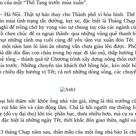
điệu của một “Thổ Tang trước mùa xuân”.
 – Hà Nội. Thật tự hào thay cho Thành phố vì hòa bình. T
 mùa tình trạng tắc đường, kẹt xe, đặc biệt là Tháng Chạp 
nghi để trông chờ hy vọng vào sự chung tay của các ngành c
 lồ chen chúc để ra ngoại thành- qua những vùng quê thanh 
ụt những rảnh mạ cuối cùng để yên tâm vui xuân đón Tết. S
 một năm lam lũ làm ăn nhưng vẫn chưa giàu lên được. Phó
già dắt díu đàn con cháu trong họ mạc đi tảo mộ, thắp hương
 tông – thành quả từ Chương trình xây dựng nông thôn mới,
phía trước. Những chuyến tàu khách thở hồng hộc, kéo một h
am chiều đầy hương vị Tết; cả nơi những dòng sông, các chu
oại hỏi thăm sức khỏe ông nhà văn già, từng là thủ trưởng 
ui hẳn lên và cảm động lắm. Chả là hồi người mẹ thiêng liên
ẹ (dù cụ đại thọ) khi tóc phần bạc, thưa nhiều hơn, mà cụ r
ặc biệt là những ngày Tết, thời khắc đón giao thừa, nghĩ và 
23 tháng Chạp năm sau, thân mẫu của một ông nhà báo là chi