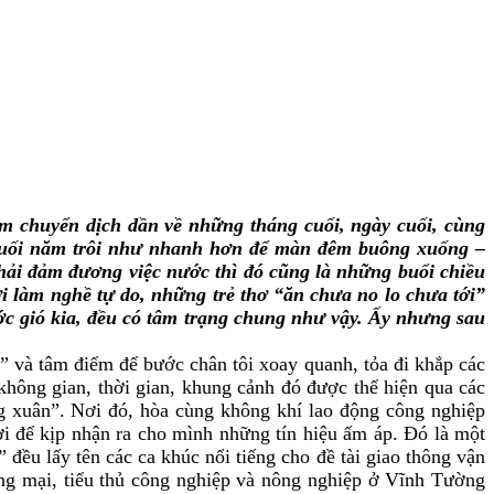
m chuyển dịch dần về những tháng cuối, ngày cuối, cùng
u cuối năm trôi như nhanh hơn để màn đêm buông xuống –
hải đảm đương việc nước thì đó cũng là những buổi chiều
i làm nghề tự do, những trẻ thơ “ăn chưa no lo chưa tới”
ớc gió kia, đều có tâm trạng chung như vậy. Ấy nhưng sau
ục” và tâm điểm để bước chân tôi xoay quanh, tỏa đi khắp các
hông gian, thời gian, khung cảnh đó được thể hiện qua các
g xuân”. Nơi đó, hòa cùng không khí lao động công nghiệp
i để kịp nhận ra cho mình những tín hiệu ấm áp. Đó là một
đều lấy tên các ca khúc nổi tiếng cho đề tài giao thông vận
ơng mại, tiểu thủ công nghiệp và nông nghiệp ở Vĩnh Tường