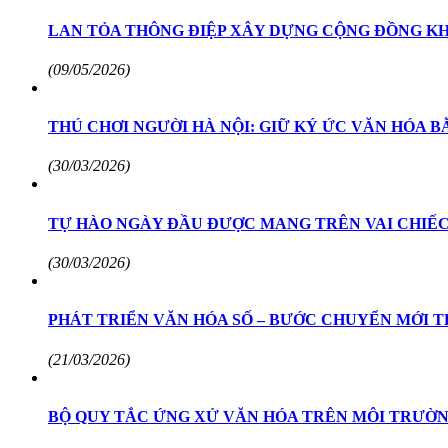
LAN TỎA THÔNG ĐIỆP XÂY DỰNG CỘNG ĐỒNG KH
(09/05/2026)
THÚ CHƠI NGƯỜI HÀ NỘI: GIỮ KÝ ỨC VĂN HÓA 
(30/03/2026)
TỰ HÀO NGÀY ĐẦU ĐƯỢC MANG TRÊN VAI CHIẾC
(30/03/2026)
PHÁT TRIỂN VĂN HÓA SỐ – BƯỚC CHUYỂN MỚI T
(21/03/2026)
BỘ QUY TẮC ỨNG XỬ VĂN HÓA TRÊN MÔI TRƯỜN