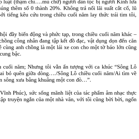
áp luật (thậm chí….mù chữ) người dân tộc bị người Kinh lừa
úng thêm số 0 thành 20%. Không trả nổi lãi suất cắt cổ, lũ
i tiếng kêu cứu trong chiều cuối năm lay thức trái tim tôi,
hội đầy biến động và phức tạp, trong chiều cuối năm khác –
 chồng công nhân đang tập kết đồ đạc, vật dụng dọn đến căn
ẻ cùng anh chồng là một lái xe con cho một tờ báo lớn cũng
 cung bậc.
u cuối năm; Nhưng tôi vẫn ấn tượng với ca khúc “Sông Lô
 ai bỏ quên giữa dòng…./Sông Lô chiều cuối năm/Ai tìm về
 bến sông xưa bâng khuâng một con đò…”.
h Vĩnh Phúc), sức sống mãnh liệt của tác phẩm âm nhạc thực
tập truyện ngắn của một nhà văn, với tôi cũng bời bời, ngổn