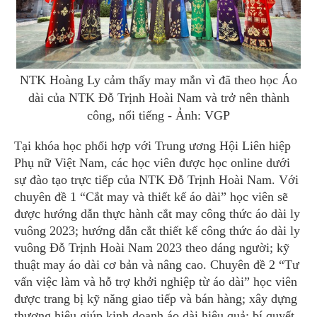
NTK Hoàng Ly cảm thấy may mắn vì đã theo học Áo
dài của NTK Đỗ Trịnh Hoài Nam và trở nên thành
công, nổi tiếng - Ảnh: VGP
Tại khóa học phối hợp với Trung ương Hội Liên hiệp
Phụ nữ Việt Nam, các học viên được học online dưới
sự đào tạo trực tiếp của NTK Đỗ Trịnh Hoài Nam. Với
chuyên đề 1 “Cắt may và thiết kế áo dài” học viên sẽ
được hướng dẫn thực hành cắt may công thức áo dài ly
vuông 2023; hướng dẫn cắt thiết kế công thức áo dài ly
vuông Đỗ Trịnh Hoài Nam 2023 theo dáng người; kỹ
thuật may áo dài cơ bản và nâng cao. Chuyên đề 2 “Tư
vấn việc làm và hỗ trợ khởi nghiệp từ áo dài” học viên
được trang bị kỹ năng giao tiếp và bán hàng; xây dựng
thương hiệu giúp kinh doanh áo dài hiệu quả; bí quyết