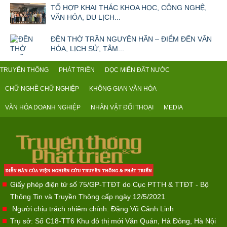
TỔ HỢP KHAI THÁC KHOA HỌC, CÔNG NGHỆ,
VĂN HÓA, DU LỊCH...
ĐỀN THỜ TRẦN NGUYÊN HÃN – ĐIỂM ĐẾN VĂN
HÓA, LỊCH SỬ, TÂM...
TRUYỀN THỐNG
PHÁT TRIỂN
DỌC MIỀN ĐẤT NƯỚC
CHỮ NGHỀ CHỮ NGHIỆP
KHÔNG GIAN VĂN HÓA
VĂN HÓA DOANH NGHIỆP
NHÂN VẬT ĐỐI THOẠI
MEDIA
Giấy phép điện tử số 75/GP-TTĐT do Cục PTTH & TTĐT - Bộ
Thông Tin và Truyền Thông cấp ngày 12/5/2021
Người chịu trách nhiệm chính: Đặng Vũ Cảnh Linh
Trụ sở: Số C18-TT6 Khu đô thị mới Văn Quán, Hà Đông, Hà Nội