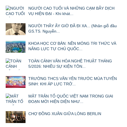
NGƯỜI CAO TUỔI VÀ NHỮNG CẠM BẪY DỊCH
VỤ HIỆN ĐẠI - Khi khát...
NGƯỜI THẦY ẤY GIỜ ĐÃ ĐI XA... (Nhân giỗ đầu
GS.TS. Nguyễn...
KHOA HỌC CƠ BẢN: NỀN MÓNG TRI THỨC VÀ
NĂNG LỰC TỰ CHỦ QUỐC...
TOÀN CẢNH VĂN HÓA NGHỆ THUẬT THÁNG
5/2026: NHIỀU SỰ KIỆN TÔN...
TRƯỜNG THCS VĂN YÊN TRƯỚC MÙA TUYỂN
SINH: KHI ÁP LỰC TRỞ...
MẶT TRẬN TỔ QUỐC VIỆT NAM TRONG GIAI
ĐOẠN MỚI HIỆN DIỆN NHƯ...
CHỢ ĐỒNG XUÂN GIỮA LÒNG BERLIN