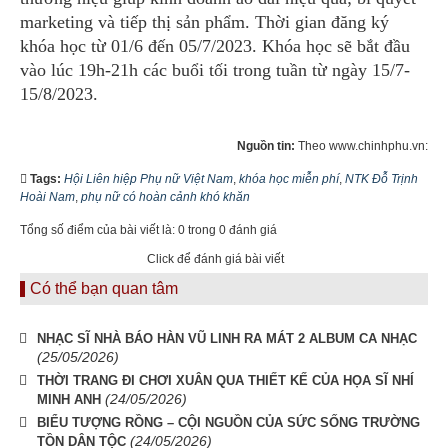
marketing và tiếp thị sản phẩm. Thời gian đăng ký
khóa học từ 01/6 đến 05/7/2023. Khóa học sẽ bắt đầu
vào lúc 19h-21h các buổi tối trong tuần từ ngày 15/7-
15/8/2023.
Nguồn tin:
Theo www.chinhphu.vn:
Tags:
Hội Liên hiệp Phụ nữ Việt Nam
,
khóa học miễn phí
,
NTK Đỗ Trịnh
Hoài Nam
,
phụ nữ có hoàn cảnh khó khăn
Tổng số điểm của bài viết là: 0 trong 0 đánh giá
Click để đánh giá bài viết
Có thể bạn quan tâm
NHẠC SĨ NHÀ BÁO HÀN VŨ LINH RA MÁT 2 ALBUM CA NHẠC
(25/05/2026)
THỜI TRANG ĐI CHƠI XUÂN QUA THIẾT KẾ CỦA HỌA SĨ NHÍ
(24/05/2026)
MINH ANH
BIỂU TƯỢNG RỒNG – CỘI NGUỒN CỦA SỨC SỐNG TRƯỜNG
(24/05/2026)
TỒN DÂN TỘC