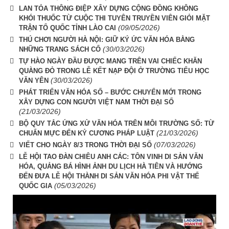
LAN TỎA THÔNG ĐIỆP XÂY DỰNG CỘNG ĐỒNG KHÔNG
KHÓI THUỐC TỪ CUỘC THI TUYÊN TRUYỀN VIÊN GIỎI MẶT
(09/05/2026)
TRẬN TỔ QUỐC TỈNH LÀO CAI
THÚ CHƠI NGƯỜI HÀ NỘI: GIỮ KÝ ỨC VĂN HÓA BẰNG
(30/03/2026)
NHỮNG TRANG SÁCH CỔ
TỰ HÀO NGÀY ĐẦU ĐƯỢC MANG TRÊN VAI CHIẾC KHĂN
QUÀNG ĐỎ TRONG LỄ KẾT NẠP ĐỘI Ở TRƯỜNG TIỂU HỌC
(30/03/2026)
VĂN YÊN
PHÁT TRIỂN VĂN HÓA SỐ – BƯỚC CHUYỂN MỚI TRONG
XÂY DỰNG CON NGƯỜI VIỆT NAM THỜI ĐẠI SỐ
(21/03/2026)
BỘ QUY TẮC ỨNG XỬ VĂN HÓA TRÊN MÔI TRƯỜNG SỐ: TỪ
(21/03/2026)
CHUẨN MỰC ĐẾN KỶ CƯƠNG PHÁP LUẬT
(07/03/2026)
VIẾT CHO NGÀY 8/3 TRONG THỜI ĐẠI SỐ
LỄ HỘI TAO ĐÀN CHIÊU ANH CÁC: TÔN VINH DI SẢN VĂN
HÓA, QUẢNG BÁ HÌNH ẢNH DU LỊCH HÀ TIÊN VÀ HƯỚNG
ĐẾN ĐƯA LỄ HỘI THÀNH DI SẢN VĂN HÓA PHI VẬT THỂ
(05/03/2026)
QUỐC GIA