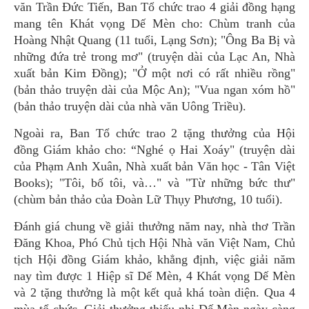
văn Trần Đức Tiến, Ban Tổ chức trao 4 giải đồng hạng
mang tên Khát vọng Dế Mèn cho: Chùm tranh của
Hoàng Nhật Quang (11 tuổi, Lạng Sơn); "Ông Ba Bị và
những đứa trẻ trong mơ" (truyện dài của Lạc An, Nhà
xuất bản Kim Đồng); "Ở một nơi có rất nhiều rồng"
(bản thảo truyện dài của Mộc An); "Vua ngan xóm hồ"
(bản thảo truyện dài của nhà văn Uông Triều).
Ngoài ra, Ban Tổ chức trao 2 tặng thưởng của Hội
đồng Giám khảo cho: “Nghé ọ Hai Xoáy" (truyện dài
của Phạm Anh Xuân, Nhà xuất bản Văn học - Tân Việt
Books); "Tôi, bố tôi, và…" và "Từ những bức thư"
(chùm bản thảo của Đoàn Lữ Thụy Phương, 10 tuổi).
Đánh giá chung về giải thưởng năm nay, nhà thơ Trần
Đăng Khoa, Phó Chủ tịch Hội Nhà văn Việt Nam, Chủ
tịch Hội đồng Giám khảo, khẳng định, việc giải năm
nay tìm được 1 Hiệp sĩ Dế Mèn, 4 Khát vọng Dế Mèn
và 2 tặng thưởng là một kết quả khá toàn diện. Qua 4