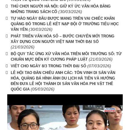
THÚ CHƠI NGƯỜI HÀ NỘI: GIỮ KÝ ỨC VĂN HÓA BẰNG
(30/03/2026)
NHỮNG TRANG SÁCH CỔ
TỰ HÀO NGÀY ĐẦU ĐƯỢC MANG TRÊN VAI CHIẾC KHĂN
QUÀNG ĐỎ TRONG LỄ KẾT NẠP ĐỘI Ở TRƯỜNG TIỂU HỌC
(30/03/2026)
VĂN YÊN
PHÁT TRIỂN VĂN HÓA SỐ – BƯỚC CHUYỂN MỚI TRONG
XÂY DỰNG CON NGƯỜI VIỆT NAM THỜI ĐẠI SỐ
(21/03/2026)
BỘ QUY TẮC ỨNG XỬ VĂN HÓA TRÊN MÔI TRƯỜNG SỐ: TỪ
(21/03/2026)
CHUẨN MỰC ĐẾN KỶ CƯƠNG PHÁP LUẬT
(07/03/2026)
VIẾT CHO NGÀY 8/3 TRONG THỜI ĐẠI SỐ
LỄ HỘI TAO ĐÀN CHIÊU ANH CÁC: TÔN VINH DI SẢN VĂN
HÓA, QUẢNG BÁ HÌNH ẢNH DU LỊCH HÀ TIÊN VÀ HƯỚNG
ĐẾN ĐƯA LỄ HỘI THÀNH DI SẢN VĂN HÓA PHI VẬT THỂ
(05/03/2026)
QUỐC GIA