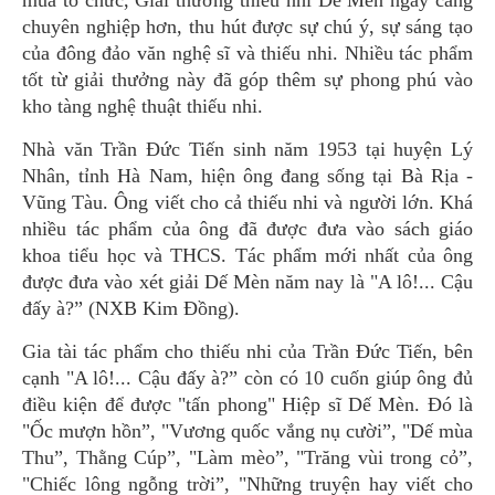
mùa tổ chức, Giải thưởng thiếu nhi Dế Mèn ngày càng
chuyên nghiệp hơn, thu hút được sự chú ý, sự sáng tạo
của đông đảo văn nghệ sĩ và thiếu nhi. Nhiều tác phẩm
tốt từ giải thưởng này đã góp thêm sự phong phú vào
kho tàng nghệ thuật thiếu nhi.
Nhà văn Trần Đức Tiến sinh năm 1953 tại huyện Lý
Nhân, tỉnh Hà Nam, hiện ông đang sống tại Bà Rịa -
Vũng Tàu. Ông viết cho cả thiếu nhi và người lớn. Khá
nhiều tác phẩm của ông đã được đưa vào sách giáo
khoa tiểu học và THCS. Tác phẩm mới nhất của ông
được đưa vào xét giải Dế Mèn năm nay là "A lô!... Cậu
đấy à?” (NXB Kim Đồng).
Gia tài tác phẩm cho thiếu nhi của Trần Đức Tiến, bên
cạnh "A lô!... Cậu đấy à?” còn có 10 cuốn giúp ông đủ
điều kiện để được "tấn phong" Hiệp sĩ Dế Mèn. Đó là
"Ốc mượn hồn”, "Vương quốc vắng nụ cười”, "Dế mùa
Thu”, Thằng Cúp”, "Làm mèo”, "Trăng vùi trong cỏ”,
"Chiếc lông ngỗng trời”, "Những truyện hay viết cho