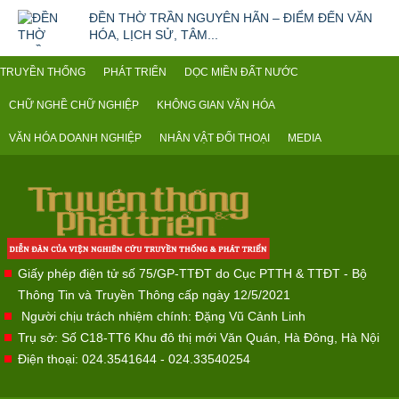
ĐỀN THỜ TRẦN NGUYÊN HÃN – ĐIỂM ĐẾN VĂN
HÓA, LỊCH SỬ, TÂM...
TRUYỀN THỐNG
PHÁT TRIỂN
DỌC MIỀN ĐẤT NƯỚC
CHỮ NGHỀ CHỮ NGHIỆP
KHÔNG GIAN VĂN HÓA
VĂN HÓA DOANH NGHIỆP
NHÂN VẬT ĐỐI THOẠI
MEDIA
Giấy phép điện tử số 75/GP-TTĐT do Cục PTTH & TTĐT - Bộ
Thông Tin và Truyền Thông cấp ngày 12/5/2021
Người chịu trách nhiệm chính: Đặng Vũ Cảnh Linh
Trụ sở: Số C18-TT6 Khu đô thị mới Văn Quán, Hà Đông, Hà Nội
Điện thoại: 024.3541644 - 024.33540254