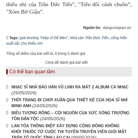
thiếu nhi của Trần Đức Tiến”, "Trên đôi cánh chuồn”,
"Xóm Bờ Giậu”.
Nguồn tin:
dangcongsan.vn:
Tags:
giải thưởng “Hiệp sĩ Dế Mèn”
,
Nhà văn Trần Đức Tiến
,
cống hiến
xuất sắc cho thiếu nhi
Tổng số điểm của bài viết là: 0 trong 0 đánh giá
Click để đánh giá bài viết
Có thể bạn quan tâm
NHẠC SĨ NHÀ BÁO HÀN VŨ LINH RA MÁT 2 ALBUM CA NHẠC
(25/05/2026)
THỜI TRANG ĐI CHƠI XUÂN QUA THIẾT KẾ CỦA HỌA SĨ NHÍ
(24/05/2026)
MINH ANH
BIỂU TƯỢNG RỒNG – CỘI NGUỒN CỦA SỨC SỐNG TRƯỜNG
(24/05/2026)
TỒN DÂN TỘC
LAN TỎA THÔNG ĐIỆP XÂY DỰNG CỘNG ĐỒNG KHÔNG
KHÓI THUỐC TỪ CUỘC THI TUYÊN TRUYỀN VIÊN GIỎI MẶT
(09/05/2026)
TRẬN TỔ QUỐC TỈNH LÀO CAI