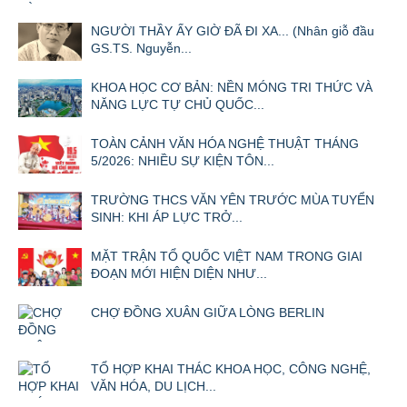
NGƯỜI THẦY ẤY GIỜ ĐÃ ĐI XA... (Nhân giỗ đầu
GS.TS. Nguyễn...
KHOA HỌC CƠ BẢN: NỀN MÓNG TRI THỨC VÀ
NĂNG LỰC TỰ CHỦ QUỐC...
TOÀN CẢNH VĂN HÓA NGHỆ THUẬT THÁNG
5/2026: NHIỀU SỰ KIỆN TÔN...
TRƯỜNG THCS VĂN YÊN TRƯỚC MÙA TUYỂN
SINH: KHI ÁP LỰC TRỞ...
MẶT TRẬN TỔ QUỐC VIỆT NAM TRONG GIAI
ĐOẠN MỚI HIỆN DIỆN NHƯ...
CHỢ ĐỒNG XUÂN GIỮA LÒNG BERLIN
TỔ HỢP KHAI THÁC KHOA HỌC, CÔNG NGHỆ,
VĂN HÓA, DU LỊCH...