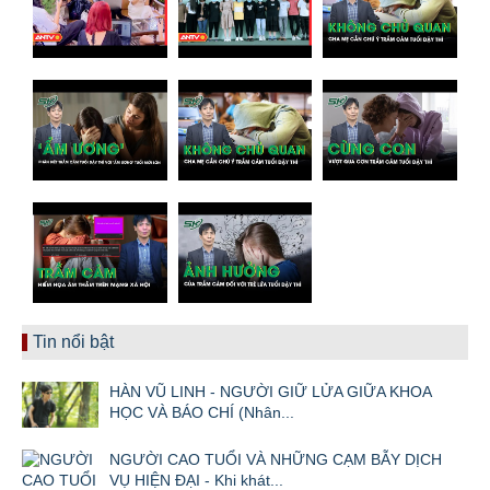
Tin nổi bật
HÀN VŨ LINH - NGƯỜI GIỮ LỬA GIỮA KHOA
HỌC VÀ BÁO CHÍ (Nhân...
NGƯỜI CAO TUỔI VÀ NHỮNG CẠM BẪY DỊCH
VỤ HIỆN ĐẠI - Khi khát...