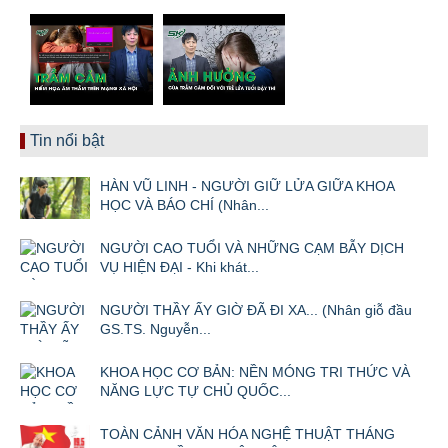
Tin nổi bật
HÀN VŨ LINH - NGƯỜI GIỮ LỬA GIỮA KHOA
HỌC VÀ BÁO CHÍ (Nhân...
NGƯỜI CAO TUỔI VÀ NHỮNG CẠM BẪY DỊCH
VỤ HIỆN ĐẠI - Khi khát...
NGƯỜI THẦY ẤY GIỜ ĐÃ ĐI XA... (Nhân giỗ đầu
GS.TS. Nguyễn...
KHOA HỌC CƠ BẢN: NỀN MÓNG TRI THỨC VÀ
NĂNG LỰC TỰ CHỦ QUỐC...
TOÀN CẢNH VĂN HÓA NGHỆ THUẬT THÁNG