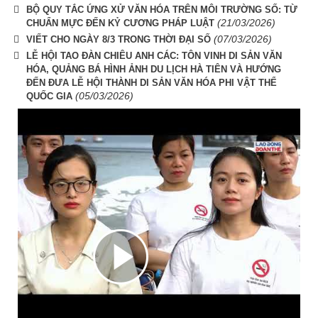
BỘ QUY TẮC ỨNG XỬ VĂN HÓA TRÊN MÔI TRƯỜNG SỐ: TỪ
(21/03/2026)
CHUẨN MỰC ĐẾN KỶ CƯƠNG PHÁP LUẬT
(07/03/2026)
VIẾT CHO NGÀY 8/3 TRONG THỜI ĐẠI SỐ
LỄ HỘI TAO ĐÀN CHIÊU ANH CÁC: TÔN VINH DI SẢN VĂN
HÓA, QUẢNG BÁ HÌNH ẢNH DU LỊCH HÀ TIÊN VÀ HƯỚNG
ĐẾN ĐƯA LỄ HỘI THÀNH DI SẢN VĂN HÓA PHI VẬT THỂ
(05/03/2026)
QUỐC GIA