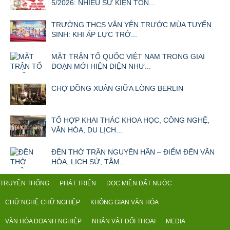
5/2026: NHIỀU SỰ KIỆN TÔN...
TRƯỜNG THCS VĂN YÊN TRƯỚC MÙA TUYỂN
SINH: KHI ÁP LỰC TRỞ...
MẶT TRẬN TỔ QUỐC VIỆT NAM TRONG GIAI
ĐOẠN MỚI HIỆN DIỆN NHƯ...
CHỢ ĐỒNG XUÂN GIỮA LÒNG BERLIN
TỔ HỢP KHAI THÁC KHOA HỌC, CÔNG NGHỆ,
VĂN HÓA, DU LỊCH...
ĐỀN THỜ TRẦN NGUYÊN HÃN – ĐIỂM ĐẾN VĂN
HÓA, LỊCH SỬ, TÂM...
TRUYỀN THỐNG
PHÁT TRIỂN
DỌC MIỀN ĐẤT NƯỚC
CHỮ NGHỀ CHỮ NGHIỆP
KHÔNG GIAN VĂN HÓA
VĂN HÓA DOANH NGHIỆP
NHÂN VẬT ĐỐI THOẠI
MEDIA