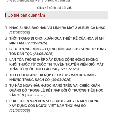
Tổng số điểm của bài viết là: 0 trong 0 đánh giá
Click để đánh giá bài viết
Có thể bạn quan tâm
NHẠC SĨ NHÀ BÁO HÀN VŨ LINH RA MÁT 2 ALBUM CA NHẠC
(25/05/2026)
THỜI TRANG ĐI CHƠI XUÂN QUA THIẾT KẾ CỦA HỌA SĨ NHÍ
(24/05/2026)
MINH ANH
BIỂU TƯỢNG RỒNG – CỘI NGUỒN CỦA SỨC SỐNG TRƯỜNG
(24/05/2026)
TỒN DÂN TỘC
LAN TỎA THÔNG ĐIỆP XÂY DỰNG CỘNG ĐỒNG KHÔNG
KHÓI THUỐC TỪ CUỘC THI TUYÊN TRUYỀN VIÊN GIỎI MẶT
(09/05/2026)
TRẬN TỔ QUỐC TỈNH LÀO CAI
THÚ CHƠI NGƯỜI HÀ NỘI: GIỮ KÝ ỨC VĂN HÓA BẰNG
(30/03/2026)
NHỮNG TRANG SÁCH CỔ
TỰ HÀO NGÀY ĐẦU ĐƯỢC MANG TRÊN VAI CHIẾC KHĂN
QUÀNG ĐỎ TRONG LỄ KẾT NẠP ĐỘI Ở TRƯỜNG TIỂU HỌC
(30/03/2026)
VĂN YÊN
PHÁT TRIỂN VĂN HÓA SỐ – BƯỚC CHUYỂN MỚI TRONG
XÂY DỰNG CON NGƯỜI VIỆT NAM THỜI ĐẠI SỐ
(21/03/2026)