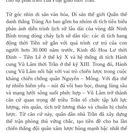
cho sự phát triển của Phật giáo thời Trần.
Từ góc nhìn di sản văn hóa, Di sản thế giới Quần thể
danh thắng Tràng An bao gồm ba nhóm di tích tiêu biểu
phản ánh diễn trình lịch sử lâu dài của vùng đất Ninh
Bình trong dòng chảy lịch sử dân tộc: các di tích hang
động thời Tiền sử gắn với quá trình cư trú của con
người hơn 30.000 năm trước, Kinh đô Hoa Lư thời
Đinh – Tiền Lê ở thế kỷ X và hệ thống di tích Hành
cung Vũ Lâm thời Trần ở thế kỷ XIII. Trong đó, Hành
cung Vũ Lâm nổi bật với vai trò chiến lược trong cuộc
kháng chiến chống quân Nguyên – Mông. Với địa thế
tự nhiên hiểm yếu – núi đá vôi bao bọc, thung lũng sâu
và mạng lưới sông suối phức hợp – Vũ Lâm trở thành
căn cứ quan trọng để triều Trần tổ chức tập kết lực
lượng, rèn quân, tích trữ lương thảo và chuẩn bị chiến
lược. Từ căn cứ này, quân dân nhà Trần đã xây dựng
thế trận phòng thủ vững chắc, tạo tiền đề cho ba lần
chiến thắng đội quân xâm lược hùng mạnh bậc nhất thế