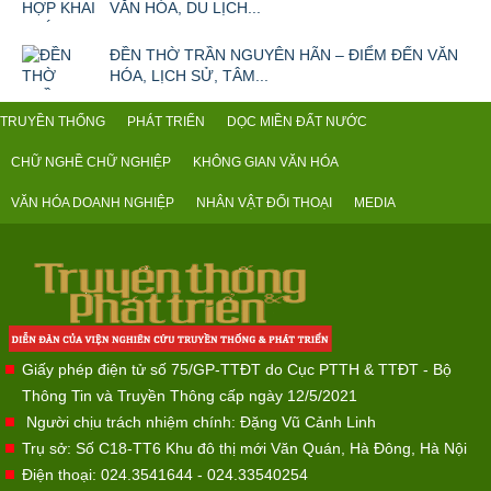
VĂN HÓA, DU LỊCH...
ĐỀN THỜ TRẦN NGUYÊN HÃN – ĐIỂM ĐẾN VĂN
HÓA, LỊCH SỬ, TÂM...
TRUYỀN THỐNG
PHÁT TRIỂN
DỌC MIỀN ĐẤT NƯỚC
CHỮ NGHỀ CHỮ NGHIỆP
KHÔNG GIAN VĂN HÓA
VĂN HÓA DOANH NGHIỆP
NHÂN VẬT ĐỐI THOẠI
MEDIA
Giấy phép điện tử số 75/GP-TTĐT do Cục PTTH & TTĐT - Bộ
Thông Tin và Truyền Thông cấp ngày 12/5/2021
Người chịu trách nhiệm chính: Đặng Vũ Cảnh Linh
Trụ sở: Số C18-TT6 Khu đô thị mới Văn Quán, Hà Đông, Hà Nội
Điện thoại: 024.3541644 - 024.33540254