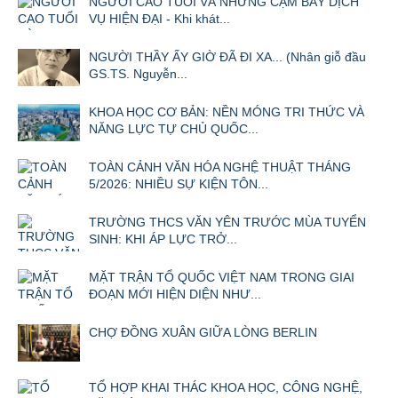
NGƯỜI CAO TUỔI VÀ NHỮNG CẠM BẪY DỊCH
VỤ HIỆN ĐẠI - Khi khát...
NGƯỜI THẦY ẤY GIỜ ĐÃ ĐI XA... (Nhân giỗ đầu
GS.TS. Nguyễn...
KHOA HỌC CƠ BẢN: NỀN MÓNG TRI THỨC VÀ
NĂNG LỰC TỰ CHỦ QUỐC...
TOÀN CẢNH VĂN HÓA NGHỆ THUẬT THÁNG
5/2026: NHIỀU SỰ KIỆN TÔN...
TRƯỜNG THCS VĂN YÊN TRƯỚC MÙA TUYỂN
SINH: KHI ÁP LỰC TRỞ...
MẶT TRẬN TỔ QUỐC VIỆT NAM TRONG GIAI
ĐOẠN MỚI HIỆN DIỆN NHƯ...
CHỢ ĐỒNG XUÂN GIỮA LÒNG BERLIN
TỔ HỢP KHAI THÁC KHOA HỌC, CÔNG NGHỆ,