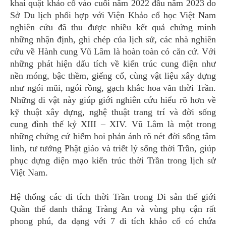
khai quật khảo cổ vào cuối năm 2022 đầu năm 2023 do
Sở Du lịch phối hợp với Viện Khảo cổ học Việt Nam
nghiên cứu đã thu được nhiều kết quả chứng minh
những nhận định, ghi chép của lịch sử, các nhà nghiên
cứu về Hành cung Vũ Lâm là hoàn toàn có căn cứ. Với
những phát hiện dấu tích về kiến trúc cung điện như
nền móng, bậc thềm, giếng cổ, cùng vật liệu xây dựng
như ngói mũi, ngói rồng, gạch khắc hoa văn thời Trần.
Những di vật này giúp giới nghiên cứu hiểu rõ hơn về
kỹ thuật xây dựng, nghệ thuật trang trí và đời sống
cung đình thế kỷ XIII – XIV. Vũ Lâm là một trong
những chứng cứ hiếm hoi phản ánh rõ nét đời sống tâm
linh, tư tưởng Phật giáo và triết lý sống thời Trần, giúp
phục dựng diện mạo kiến trúc thời Trần trong lịch sử
Việt Nam.
Hệ thống các di tích thời Trần trong Di sản thế giới
Quần thể danh thắng Tràng An và vùng phụ cận rất
phong phú, đa dạng với 7 di tích khảo cổ có chứa