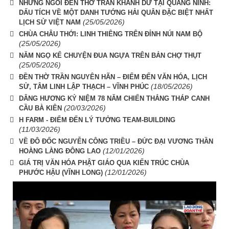
NHỮNG NGÔI ĐỀN THỜ TRẦN KHÁNH DƯ TẠI QUẢNG NINH:
DẤU TÍCH VỀ MỘT DANH TƯỚNG HẢI QUÂN ĐẶC BIỆT NHẤT
(25/05/2026)
LỊCH SỬ VIỆT NAM
CHÙA CHÂU THỚI: LINH THIÊNG TRÊN ĐỈNH NÚI NAM BỘ
(25/05/2026)
NĂM NGỌ KỂ CHUYỆN ĐUA NGỰA TRÊN BẢN CHỢ THỤT
(25/05/2026)
ĐỀN THỜ TRẦN NGUYÊN HÃN – ĐIỂM ĐẾN VĂN HÓA, LỊCH
(18/05/2026)
SỬ, TÂM LINH LẬP THẠCH – VĨNH PHÚC
DÂNG HƯƠNG KỶ NIỆM 78 NĂM CHIẾN THẮNG THÁP CANH
(20/03/2026)
CẦU BÀ KIÊN
H FARM - ĐIỂM ĐẾN LÝ TƯỞNG TEAM-BUILDING
(11/03/2026)
VỀ ĐÔ ĐỐC NGUYỄN CÔNG TRIỀU – ĐỨC ĐẠI VƯƠNG THẦN
(12/01/2026)
HOÀNG LÀNG ĐÔNG LAO
GIÁ TRỊ VĂN HÓA PHẬT GIÁO QUA KIẾN TRÚC CHÙA
(12/01/2026)
PHƯỚC HẬU (VĨNH LONG)