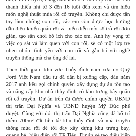
thanh thiếu nhi từ 3 đến 16 tuổi đến xem và tìm hiểu
môn nghệ thuật múa rối cổ truyền. Không chỉ được tận
tay làm những con rối, các em còn được học hướng
dẫn điều khiển quân rối và biểu diễn một số trò rối đơn
giản, tạo sân chơi bổ ích cho các em. Anh hy vọng từ
việc cọ sát và làm quen với con rối, sẽ có một lớp trẻ
nhen nhóm tình yêu với con rối và gắn bó với nghề
truyền thống mà cha ông để lại.
Theo thời gian, khu vực Thủy đình năm xưa do Quỹ
Ford Việt Nam đầu tư đã dần bị xuống cấp, đầu năm
2017 anh kêu gọi chính quyền xây dựng dự án tôn tạo
và nâng cấp khu nhà thủy đình có khu trưng bày quân
rối cổ truyền. Dự án trên đã được chính quyền UBND
thị trấn Đại Nghĩa và UBND huyện Mỹ Đức phê
duyệt. Cùng với đó, thị trấn Đại Nghĩa cũng đã bố trí
thêm 700m² đất liền kề khu thủy đình và nhà truyền
thống múa rối để tới đây xây dựng khu trưng bày,
quảng bá, biểu diễn rối Tế Tiêu. Dự án sẽ tạo điều kiện