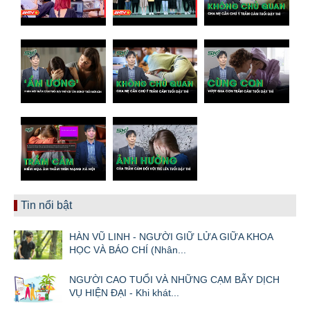
Tin nổi bật
HÀN VŨ LINH - NGƯỜI GIỮ LỬA GIỮA KHOA
HỌC VÀ BÁO CHÍ (Nhân...
NGƯỜI CAO TUỔI VÀ NHỮNG CẠM BẪY DỊCH
VỤ HIỆN ĐẠI - Khi khát...