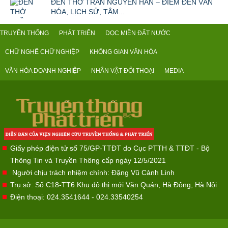
ĐỀN THỜ TRẦN NGUYÊN HÃN – ĐIỂM ĐẾN VĂN
HÓA, LỊCH SỬ, TÂM...
TRUYỀN THỐNG
PHÁT TRIỂN
DỌC MIỀN ĐẤT NƯỚC
CHỮ NGHỀ CHỮ NGHIỆP
KHÔNG GIAN VĂN HÓA
VĂN HÓA DOANH NGHIỆP
NHÂN VẬT ĐỐI THOẠI
MEDIA
Giấy phép điện tử số 75/GP-TTĐT do Cục PTTH & TTĐT - Bộ
Thông Tin và Truyền Thông cấp ngày 12/5/2021
Người chịu trách nhiệm chính: Đặng Vũ Cảnh Linh
Trụ sở: Số C18-TT6 Khu đô thị mới Văn Quán, Hà Đông, Hà Nội
Điện thoại: 024.3541644 - 024.33540254