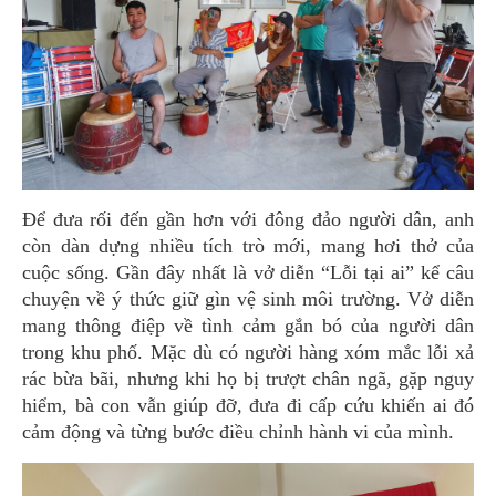
Để đưa rối đến gần hơn với đông đảo người dân, anh
còn dàn dựng nhiều tích trò mới, mang hơi thở của
cuộc sống. Gần đây nhất là vở diễn “Lỗi tại ai” kể câu
chuyện về ý thức giữ gìn vệ sinh môi trường. Vở diễn
mang thông điệp về tình cảm gắn bó của người dân
trong khu phố. Mặc dù có người hàng xóm mắc lỗi xả
rác bừa bãi, nhưng khi họ bị trượt chân ngã, gặp nguy
hiểm, bà con vẫn giúp đỡ, đưa đi cấp cứu khiến ai đó
cảm động và từng bước điều chỉnh hành vi của mình.