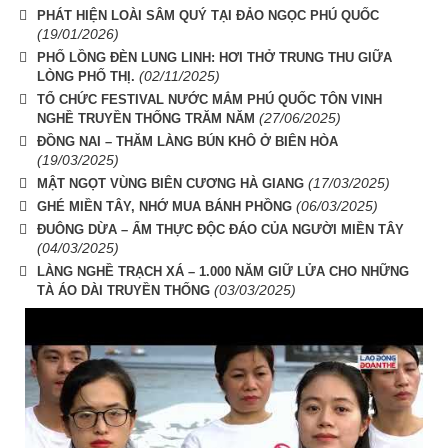
PHÁT HIỆN LOÀI SÂM QUÝ TẠI ĐẢO NGỌC PHÚ QUỐC
(19/01/2026)
PHỐ LỒNG ĐÈN LUNG LINH: HƠI THỞ TRUNG THU GIỮA
(02/11/2025)
LÒNG PHỐ THỊ.
TỔ CHỨC FESTIVAL NƯỚC MẮM PHÚ QUỐC TÔN VINH
(27/06/2025)
NGHỀ TRUYỀN THỐNG TRĂM NĂM
ĐỒNG NAI – THĂM LÀNG BÚN KHÔ Ở BIÊN HÒA
(19/03/2025)
(17/03/2025)
MẬT NGỌT VÙNG BIÊN CƯƠNG HÀ GIANG
(06/03/2025)
GHÉ MIỀN TÂY, NHỚ MUA BÁNH PHỒNG
ĐUÔNG DỪA – ẨM THỰC ĐỘC ĐÁO CỦA NGƯỜI MIỀN TÂY
(04/03/2025)
LÀNG NGHỀ TRẠCH XÁ – 1.000 NĂM GIỮ LỬA CHO NHỮNG
(03/03/2025)
TÀ ÁO DÀI TRUYỀN THỐNG