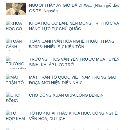
NGƯỜI THẦY ẤY GIỜ ĐÃ ĐI XA... (Nhân giỗ đầu
GS.TS. Nguyễn...
KHOA HỌC CƠ BẢN: NỀN MÓNG TRI THỨC VÀ
NĂNG LỰC TỰ CHỦ QUỐC...
TOÀN CẢNH VĂN HÓA NGHỆ THUẬT THÁNG
5/2026: NHIỀU SỰ KIỆN TÔN...
TRƯỜNG THCS VĂN YÊN TRƯỚC MÙA TUYỂN
SINH: KHI ÁP LỰC TRỞ...
MẶT TRẬN TỔ QUỐC VIỆT NAM TRONG GIAI
ĐOẠN MỚI HIỆN DIỆN NHƯ...
CHỢ ĐỒNG XUÂN GIỮA LÒNG BERLIN
TỔ HỢP KHAI THÁC KHOA HỌC, CÔNG NGHỆ,
VĂN HÓA, DU LỊCH...