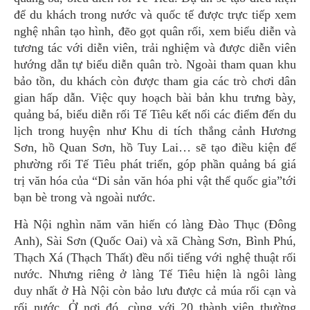
để du khách trong nước và quốc tế được trực tiếp xem
nghệ nhân tạo hình, đẽo gọt quân rối, xem biểu diễn và
tương tác với diễn viên, trải nghiệm và được diễn viên
hướng dẫn tự biểu diễn quân trò. Ngoài tham quan khu
bảo tồn, du khách còn được tham gia các trò chơi dân
gian hấp dẫn. Việc quy hoạch bài bản khu trưng bày,
quảng bá, biểu diễn rối Tế Tiêu kết nối các điểm đến du
lịch trong huyện như Khu di tích thắng cảnh Hương
Sơn, hồ Quan Sơn, hồ Tuy Lai… sẽ tạo điều kiện để
phường rối Tế Tiêu phát triển, góp phần quảng bá giá
trị văn hóa của “Di sản văn hóa phi vật thể quốc gia”tới
bạn bè trong và ngoài nước.
Hà Nội nghìn năm văn hiến có làng Đào Thục (Đông
Anh), Sài Sơn (Quốc Oai) và xã Chàng Sơn, Bình Phú,
Thạch Xá (Thạch Thất) đều nổi tiếng với nghệ thuật rối
nước. Nhưng riêng ở làng Tế Tiêu hiện là ngôi làng
duy nhất ở Hà Nội còn bảo lưu được cả múa rối cạn và
rối nước. Ở nơi đó, cùng với 20 thành viên thường