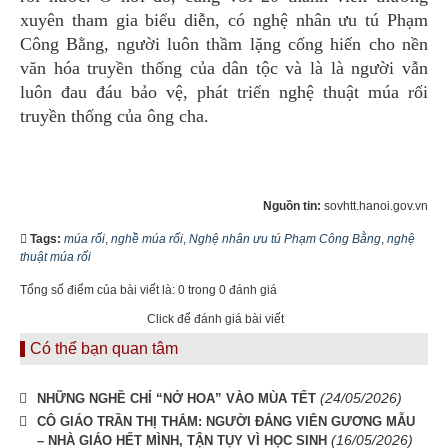
xuyên tham gia biểu diễn, có nghệ nhân ưu tú Phạm
Công Bằng, người luôn thầm lặng cống hiến cho nền
văn hóa truyền thống của dân tộc và là là người vẫn
luôn đau đáu bảo vệ, phát triển nghệ thuật múa rối
truyền thống của ông cha.
Nguồn tin:
sovhtt.hanoi.gov.vn
Tags:
múa rối
,
nghề múa rối
,
Nghệ nhân ưu tú Phạm Công Bằng
,
nghệ
thuật múa rối
Tổng số điểm của bài viết là: 0 trong 0 đánh giá
Click để đánh giá bài viết
Có thể bạn quan tâm
(24/05/2026)
NHỮNG NGHỀ CHỈ “NỞ HOA” VÀO MÙA TẾT
CÔ GIÁO TRẦN THỊ THẮM: NGƯỜI ĐẢNG VIÊN GƯƠNG MẪU
(16/05/2026)
– NHÀ GIÁO HẾT MÌNH, TẬN TỤY VÌ HỌC SINH