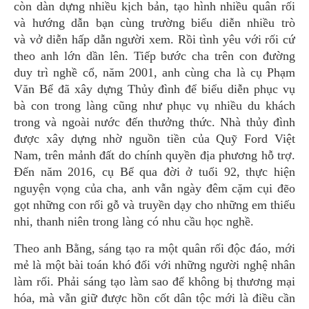
còn dàn dựng nhiều kịch bản, tạo hình nhiều quân rối
và hướng dẫn bạn cùng trường biểu diễn nhiều trò
và vở diễn hấp dẫn người xem. Rồi tình yêu với rối cứ
theo anh lớn dần lên. Tiếp bước cha trên con đường
duy trì nghề cổ, năm 2001, anh cùng cha là cụ Phạm
Văn Bể đã xây dựng Thủy đình để biểu diễn phục vụ
bà con trong làng cũng như phục vụ nhiều du khách
trong và ngoài nước đến thưởng thức. Nhà thủy đình
được xây dựng nhờ nguồn tiền của Quỹ Ford Việt
Nam, trên mảnh đất do chính quyền địa phương hỗ trợ.
Đến năm 2016, cụ Bể qua đời ở tuổi 92, thực hiện
nguyện vọng của cha, anh vẫn ngày đêm cặm cụi đẽo
gọt những con rối gỗ và truyền dạy cho những em thiếu
nhi, thanh niên trong làng có nhu cầu học nghề.
Theo anh Bằng, sáng tạo ra một quân rối độc đáo, mới
mẻ là một bài toán khó đối với những người nghệ nhân
làm rối. Phải sáng tạo làm sao để không bị thương mại
hóa, mà vẫn giữ được hồn cốt dân tộc mới là điều cần