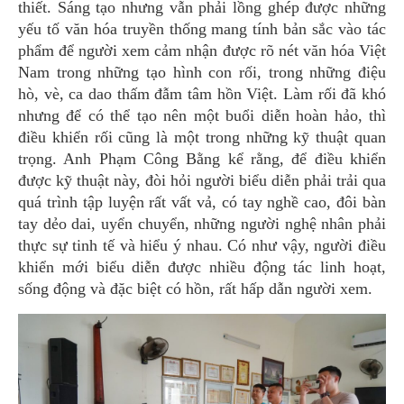
thiết. Sáng tạo nhưng vẫn phải lồng ghép được những
yếu tố văn hóa truyền thống mang tính bản sắc vào tác
phẩm để người xem cảm nhận được rõ nét văn hóa Việt
Nam trong những tạo hình con rối, trong những điệu
hò, vè, ca dao thấm đẫm tâm hồn Việt. Làm rối đã khó
nhưng để có thể tạo nên một buổi diễn hoàn hảo, thì
điều khiển rối cũng là một trong những kỹ thuật quan
trọng. Anh Phạm Công Bằng kể rằng, để điều khiển
được kỹ thuật này, đòi hỏi người biểu diễn phải trải qua
quá trình tập luyện rất vất vả, có tay nghề cao, đôi bàn
tay dẻo dai, uyển chuyển, những người nghệ nhân phải
thực sự tinh tế và hiểu ý nhau. Có như vậy, người điều
khiển mới biểu diễn được nhiều động tác linh hoạt,
sống động và đặc biệt có hồn, rất hấp dẫn người xem.