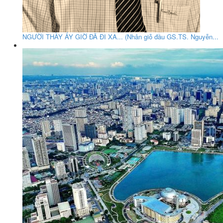
NGƯỜI THẦY ẤY GIỜ ĐÃ ĐI XA... (Nhân giỗ đầu GS.TS. Nguyễn...