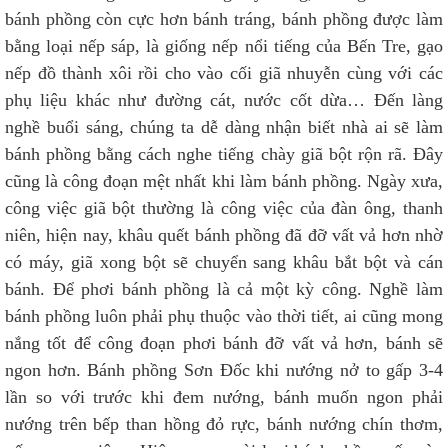
bánh phồng còn cực hơn bánh tráng, bánh phồng được làm
bằng loại nếp sáp, là giống nếp nổi tiếng của Bến Tre, gạo
nếp đồ thành xôi rồi cho vào cối giã nhuyễn cùng với các
phụ liệu khác như đường cát, nước cốt dừa… Đến làng
nghề buổi sáng, chúng ta dễ dàng nhận biết nhà ai sẽ làm
bánh phồng bằng cách nghe tiếng chày giã bột rộn rã. Đây
cũng là công đoạn mệt nhất khi làm bánh phồng. Ngày xưa,
công việc giã bột thường là công việc của đàn ông, thanh
niên, hiện nay, khâu quết bánh phồng đã đỡ vất vả hơn nhờ
có máy, giã xong bột sẽ chuyển sang khâu bắt bột và cán
bánh. Để phơi bánh phồng là cả một kỳ công. Nghề làm
bánh phồng luôn phải phụ thuộc vào thời tiết, ai cũng mong
nắng tốt để công đoạn phơi bánh đỡ vất vả hơn, bánh sẽ
ngon hơn. Bánh phồng Sơn Đốc khi nướng nở to gấp 3-4
lần so với trước khi đem nướng, bánh muốn ngon phải
nướng trên bếp than hồng đỏ rực, bánh nướng chín thơm,