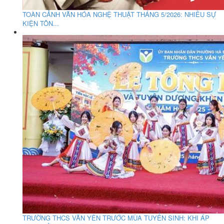
TOÀN CẢNH VĂN HÓA NGHỆ THUẬT THÁNG 5/2026: NHIỀU SỰ
KIỆN TÔN...
TRƯỜNG THCS VĂN YÊN TRƯỚC MÙA TUYỂN SINH: KHI ÁP