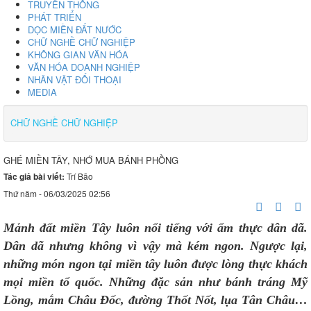
TRUYỀN THỐNG
PHÁT TRIỂN
DỌC MIỀN ĐẤT NƯỚC
CHỮ NGHỀ CHỮ NGHIỆP
KHÔNG GIAN VĂN HÓA
VĂN HÓA DOANH NGHIỆP
NHÂN VẬT ĐỐI THOẠI
MEDIA
CHỮ NGHỀ CHỮ NGHIỆP
GHÉ MIỀN TÂY, NHỚ MUA BÁNH PHỒNG
Tác giả bài viết:
Trí Bão
Thứ năm - 06/03/2025 02:56
Mảnh đất miền Tây luôn nổi tiếng với ẩm thực dân dã.
Dân dã nhưng không vì vậy mà kém ngon. Ngược lại,
những món ngon tại miền tây luôn được lòng thực khách
mọi miền tổ quốc. Những đặc sản như bánh tráng Mỹ
Lồng, mắm Châu Đốc, đường Thốt Nốt, lụa Tân Châu…