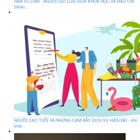
HÀN VŨ LINH - NGƯỜI GIỮ LỬA GIỮA KHOA HỌC VÀ BÁO CHÍ
(Nhân...
NGƯỜI CAO TUỔI VÀ NHỮNG CẠM BẪY DỊCH VỤ HIỆN ĐẠI - Khi
khát...