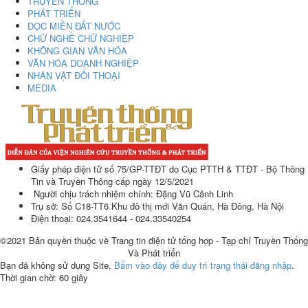
TRUYỀN THỐNG
PHÁT TRIỂN
DỌC MIỀN ĐẤT NƯỚC
CHỮ NGHỀ CHỮ NGHIỆP
KHÔNG GIAN VĂN HÓA
VĂN HÓA DOANH NGHIỆP
NHÂN VẬT ĐỐI THOẠI
MEDIA
Giấy phép điện tử số 75/GP-TTĐT do Cục PTTH & TTĐT - Bộ Thông
Tin và Truyền Thông cấp ngày 12/5/2021
Người chịu trách nhiệm chính: Đặng Vũ Cảnh Linh
Trụ sở: Số C18-TT6 Khu đô thị mới Văn Quán, Hà Đông, Hà Nội
Điện thoại: 024.3541644 - 024.33540254
©2021 Bản quyền thuộc về Trang tin điện tử tổng hợp - Tạp chí Truyền Thống
Và Phát triển
Bạn đã không sử dụng Site,
Bấm vào đây để duy trì trạng thái đăng nhập
.
Thời gian chờ:
60
giây