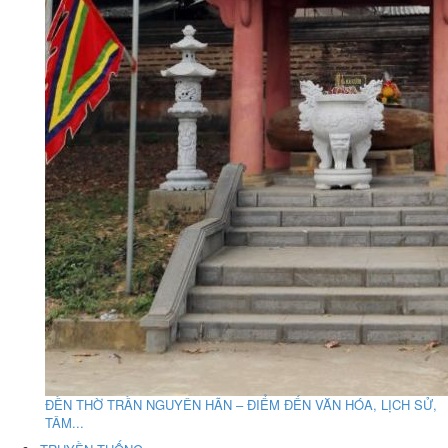
ĐỀN THỜ TRẦN NGUYÊN HÃN – ĐIỂM ĐẾN VĂN HÓA, LỊCH SỬ,
TÂM...