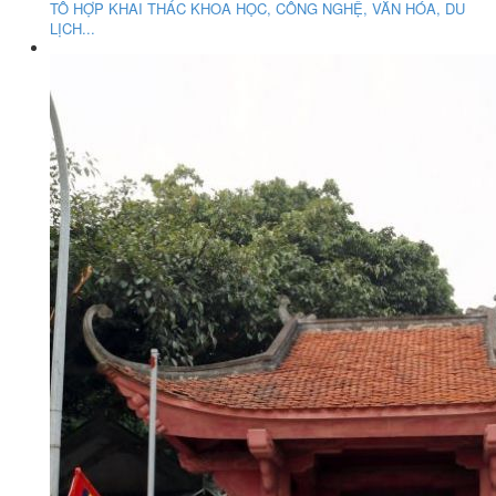
TỔ HỢP KHAI THÁC KHOA HỌC, CÔNG NGHỆ, VĂN HÓA, DU
LỊCH...