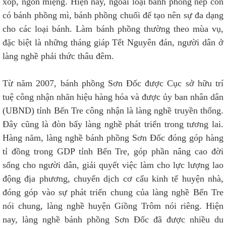
xốp, ngon miệng. Hiện nay, ngoài loại bánh phồng nếp còn
có bánh phồng mì, bánh phồng chuối để tạo nên sự đa dạng
cho các loại bánh. Làm bánh phồng thường theo mùa vụ,
đặc biệt là những tháng giáp Tết Nguyên đán, người dân ở
làng nghề phải thức thâu đêm.
Từ năm 2007, bánh phồng Sơn Đốc được Cục sở hữu trí
tuệ công nhận nhãn hiệu hàng hóa và được ủy ban nhân dân
(UBND) tỉnh Bến Tre công nhận là làng nghề truyền thống.
Đây cũng là đòn bẩy làng nghề phát triển trong tương lai.
Hàng năm, làng nghề bánh phồng Sơn Đốc đóng góp hàng
tỉ đồng trong GDP tỉnh Bến Tre, góp phần nâng cao đời
sống cho người dân, giải quyết việc làm cho lực lượng lao
động địa phương, chuyển dịch cơ cấu kinh tế huyện nhà,
đóng góp vào sự phát triển chung của làng nghề Bến Tre
nói chung, làng nghề huyện Giồng Trôm nói riêng. Hiện
nay, làng nghề bánh phồng Sơn Đốc đã được nhiều du