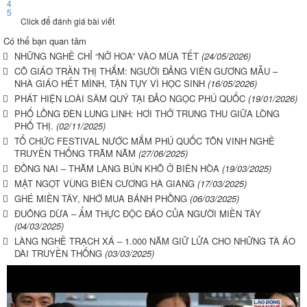
4
5
Click để đánh giá bài viết
Có thể bạn quan tâm
NHỮNG NGHỀ CHỈ “NỞ HOA” VÀO MÙA TẾT
(24/05/2026)
CÔ GIÁO TRẦN THỊ THẮM: NGƯỜI ĐẢNG VIÊN GƯƠNG MẪU –
NHÀ GIÁO HẾT MÌNH, TẬN TỤY VÌ HỌC SINH
(16/05/2026)
PHÁT HIỆN LOÀI SÂM QUÝ TẠI ĐẢO NGỌC PHÚ QUỐC
(19/01/2026)
PHỐ LỒNG ĐÈN LUNG LINH: HƠI THỞ TRUNG THU GIỮA LÒNG
PHỐ THỊ.
(02/11/2025)
TỔ CHỨC FESTIVAL NƯỚC MẮM PHÚ QUỐC TÔN VINH NGHỀ
TRUYỀN THỐNG TRĂM NĂM
(27/06/2025)
ĐỒNG NAI – THĂM LÀNG BÚN KHÔ Ở BIÊN HÒA
(19/03/2025)
MẬT NGỌT VÙNG BIÊN CƯƠNG HÀ GIANG
(17/03/2025)
GHÉ MIỀN TÂY, NHỚ MUA BÁNH PHỒNG
(06/03/2025)
ĐUÔNG DỪA – ẨM THỰC ĐỘC ĐÁO CỦA NGƯỜI MIỀN TÂY
(04/03/2025)
LÀNG NGHỀ TRẠCH XÁ – 1.000 NĂM GIỮ LỬA CHO NHỮNG TÀ ÁO
DÀI TRUYỀN THỐNG
(03/03/2025)