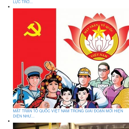
LỰC TRỞ...
MẶT TRẬN TỔ QUỐC VIỆT NAM TRONG GIAI ĐOẠN MỚI HIỆN
DIỆN NHƯ...