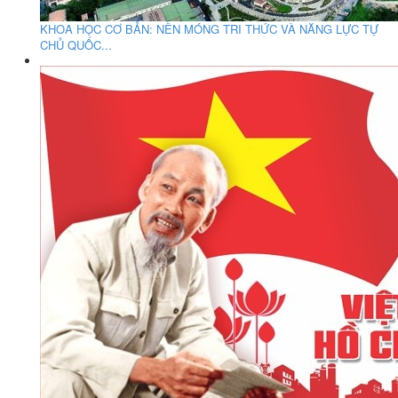
KHOA HỌC CƠ BẢN: NỀN MÓNG TRI THỨC VÀ NĂNG LỰC TỰ
CHỦ QUỐC...