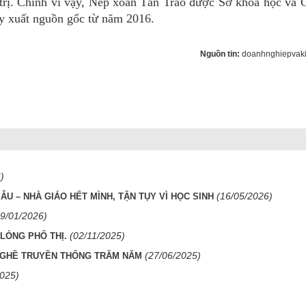
 trị. Chính vì vậy, Nếp xoắn Tân Trào được Sở khoa học và
uy xuất nguồn gốc từ năm 2016.
Nguồn tin:
doanhnghiepvaki
)
(16/05/2026)
U – NHÀ GIÁO HẾT MÌNH, TẬN TỤY VÌ HỌC SINH
19/01/2026)
(02/11/2025)
LÒNG PHỐ THỊ.
(27/06/2025)
NGHỀ TRUYỀN THỐNG TRĂM NĂM
2025)