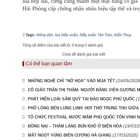
lúa nếp dài, cứng cũng thành một mặt hàng có giá
Hải Phòng cấp chứng nhận nhãn hiệu tập thể và tr
Tags:
Nông dân
,
lúa Nếp xoắn
,
Nếp xoắn Tân Trào
,
Kiến Thụy
Tổng số điểm của bài viết là: 0 trong 0 đánh giá
Click để đánh giá bài viết
Có thể bạn quan tâm
(24/05/2026
NHỮNG NGHỀ CHỈ “NỞ HOA” VÀO MÙA TẾT
CÔ GIÁO TRẦN THỊ THẮM: NGƯỜI ĐẢNG VIÊN GƯƠNG MẪ
(
PHÁT HIỆN LOÀI SÂM QUÝ TẠI ĐẢO NGỌC PHÚ QUỐC
PHỐ LỒNG ĐÈN LUNG LINH: HƠI THỞ TRUNG THU GIỮA 
TỔ CHỨC FESTIVAL NƯỚC MẮM PHÚ QUỐC TÔN VINH 
(19/03/
ĐỒNG NAI – THĂM LÀNG BÚN KHÔ Ở BIÊN HÒA
(17/03/2025)
MẬT NGỌT VÙNG BIÊN CƯƠNG HÀ GIANG