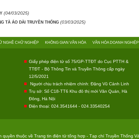
(04/03/2025)
ÂY
(03/03/2025)
NG TÀ ÁO DÀI TRUYỀN THỐNG
Ữ NGHỀ CHỮ NGHIỆP
KHÔNG GIAN VĂN HÓA
VĂN HÓA DOANH NGHIỆP
Giấy phép điện tử số 75/GP-TTĐT do Cục PTTH &
TTĐT - Bộ Thông Tin và Truyền Thông cấp ngày
12/5/2021
Người chịu trách nhiệm chính: Đặng Vũ Cảnh Linh
Trụ sở: Số C18-TT6 Khu đô thị mới Văn Quán, Hà
Đông, Hà Nội
Điện thoại: 024.3541644 - 024.33540254
quyền thuộc về Trang tin điện tử tổng hợp - Tạp chí Truyền Thống Và