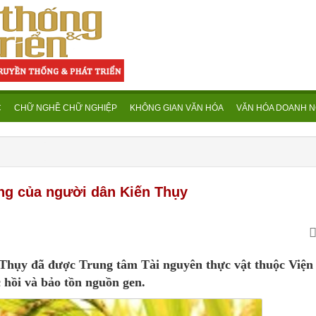
C
CHỮ NGHỀ CHỮ NGHIỆP
KHÔNG GIAN VĂN HÓA
VĂN HÓA DOANH N
ống của người dân Kiến Thụy
 Thụy đã được Trung tâm Tài nguyên thực vật thuộc Viện
 hồi và bảo tồn nguồn gen.