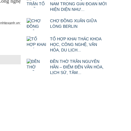
 Công nghệ
NAM TRONG GIAI ĐOẠN MỚI
HIỆN DIỆN NHƯ...
CHỢ ĐỒNG XUÂN GIỮA
nhtexanh.vn:
LÒNG BERLIN
TỔ HỢP KHAI THÁC KHOA
HỌC, CÔNG NGHỆ, VĂN
HÓA, DU LỊCH...
ĐỀN THỜ TRẦN NGUYÊN
HÃN – ĐIỂM ĐẾN VĂN HÓA,
LỊCH SỬ, TÂM...