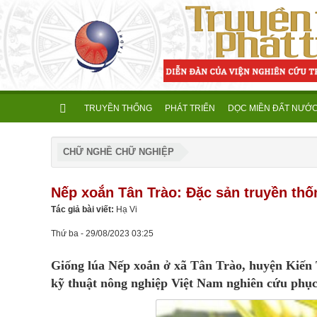
TRUYỀN THỐNG
PHÁT TRIỂN
DỌC MIỀN ĐẤT NƯỚ
CHỮ NGHỀ CHỮ NGHIỆP
Nếp xoắn Tân Trào: Đặc sản truyền th
Tác giả bài viết:
Hạ Vi
Thứ ba - 29/08/2023 03:25
Giống lúa Nếp xoắn ở xã Tân Trào, huyện Kiến
kỹ thuật nông nghiệp Việt Nam nghiên cứu phục