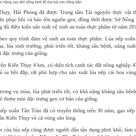
n nâng cao đời sống kinh tế cho bà con nông dân.
Thụy, Hải Phòng đã được Trung tâm Tài nguyên thực vật t
ứu phục hồi và bảo tồn nguồn gen, đồng thời được Sở Nông 
 đủ điều kiện sản xuất vệ sinh an toàn thực phẩm từ năm 20
eo quy trình đảm vệ sinh an toàn thực phẩm. Lúa nếp xoắn
, lúa sinh trưởng, phái triển tốt, kháng sâu bệnh, năng suất
i đặc trưng của giống.
ện Kiến Thụy 4 km, có diện tích canh tác đất nông nghiệp 4
 sa bồi đắp, rất phù hợp cho sản xuất lúa nếp cái hoa vàn
rong vụ mùa, lúa phát triển tốt, có khả năng kháng sâu bệnh
 có thơm mùi đặc trưng gen cơ bản của giống.
nếp xoắn Tân Trào đã có truyền thống trên 30 năm, gạo nếp
dân Kiến Thụy và cả vùng săn lùng.
ơm của lúa nếp cũng được người dân tận dụng phơi khô, làm 