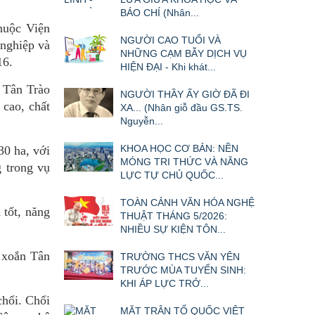
BÁO CHÍ (Nhân...
huộc Viện
NGƯỜI CAO TUỔI VÀ
nghiệp và
NHỮNG CẠM BẪY DỊCH VỤ
16.
HIỆN ĐẠI - Khi khát...
 Tân Trào
NGƯỜI THẦY ẤY GIỜ ĐÃ ĐI
 cao, chất
XA... (Nhân giỗ đầu GS.TS.
Nguyễn...
KHOA HỌC CƠ BẢN: NỀN
30 ha, với
MÓNG TRI THỨC VÀ NĂNG
g trong vụ
LỰC TỰ CHỦ QUỐC...
TOÀN CẢNH VĂN HÓA NGHỆ
 tốt, năng
THUẬT THÁNG 5/2026:
NHIỀU SỰ KIỆN TÔN...
 xoắn Tân
TRƯỜNG THCS VĂN YÊN
TRƯỚC MÙA TUYỂN SINH:
KHI ÁP LỰC TRỞ...
chổi. Chổi
MẶT TRẬN TỔ QUỐC VIỆT