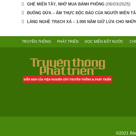
(06/03/2025)
GHÉ MIỀN TÂY, NHỚ MUA BÁNH PHỒNG
ĐUÔNG DỪA – ẨM THỰC ĐỘC ĐÁO CỦA NGƯỜI MIỀN T
LÀNG NGHỀ TRẠCH XÁ – 1.000 NĂM GIỮ LỬA CHO NHỮ
TRUYỀN THỐNG
PHÁT TRIỂN
DỌC MIỀN ĐẤT NƯỚC
CH
©2021 Bản 