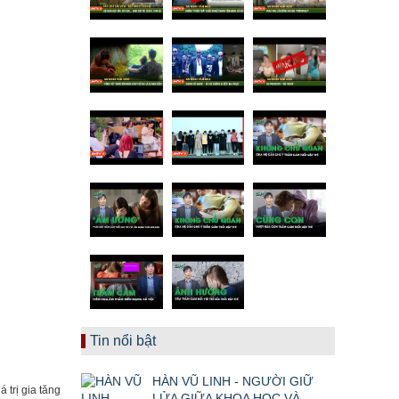
Tin nổi bật
HÀN VŨ LINH - NGƯỜI GIỮ
 trị gia tăng
LỬA GIỮA KHOA HỌC VÀ