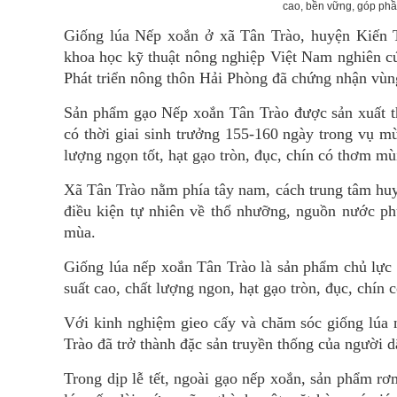
cao, bền vững, góp phầ
Giống lúa Nếp xoắn ở xã Tân Trào, huyện Kiến 
khoa học kỹ thuật nông nghiệp Việt Nam nghiên c
Phát triển nông thôn Hải Phòng đã chứng nhận vùng
Sản phẩm gạo Nếp xoắn Tân Trào được sản xuất th
có thời giai sinh trưởng 155-160 ngày trong vụ mùa
lượng ngọn tốt, hạt gạo tròn, đục, chín có thơm mù
Xã Tân Trào nằm phía tây nam, cách trung tâm huy
điều kiện tự nhiên về thổ nhưỡng, nguồn nước phù
mùa.
Giống lúa nếp xoắn Tân Trào là sản phẩm chủ lực t
suất cao, chất lượng ngon, hạt gạo tròn, đục, chín
Với kinh nghiệm gieo cấy và chăm sóc giống lúa 
Trào đã trở thành đặc sản truyền thống của người 
Trong dịp lễ tết, ngoài gạo nếp xoắn, sản phẩm r