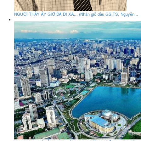
NGƯỜI THẦY ẤY GIỜ ĐÃ ĐI XA... (Nhân giỗ đầu GS.TS. Nguyễn...