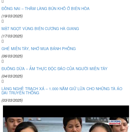
ĐỒNG NAI – THĂM LÀNG BÚN KHÔ Ở BIÊN HÒA
(19/03/2025)
MẬT NGỌT VÙNG BIÊN CƯƠNG HÀ GIANG
(17/03/2025)
GHÉ MIỀN TÂY, NHỚ MUA BÁNH PHỒNG
(06/03/2025)
ĐUÔNG DỪA – ẨM THỰC ĐỘC ĐÁO CỦA NGƯỜI MIỀN TÂY
(04/03/2025)
LÀNG NGHỀ TRẠCH XÁ – 1.000 NĂM GIỮ LỬA CHO NHỮNG TÀ ÁO
DÀI TRUYỀN THỐNG
(03/03/2025)