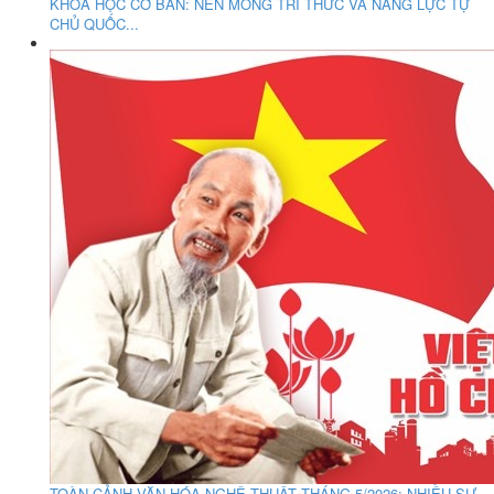
KHOA HỌC CƠ BẢN: NỀN MÓNG TRI THỨC VÀ NĂNG LỰC TỰ
CHỦ QUỐC...
TOÀN CẢNH VĂN HÓA NGHỆ THUẬT THÁNG 5/2026: NHIỀU SỰ