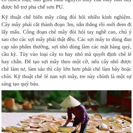
được hỗ trợ pha chế sơn PU.
Kỹ thuật chế biến mây cũng đòi hỏi nhiều kinh nghiệm.
Cây mây phải cắt thành đoạn 3m, nắn thẳng rồi mới đem đi
lấy mấu. Công đoạn chẻ mây đòi hỏi tay nghề cao, chú ý
sao cho các sợi mây phải thật đều. Các sợi mây to dùng đan
cạp sản phẩm thường, sợi nhỏ dùng làm các mặt hàng quý,
cầu kỳ. Tùy vào loại cây to hay nhỏ mà quyết định chẻ lẻ
hay chẵn. Để tạo sợi mây theo một cỡ, nếu cây nhỏ được
chẻ làm tư, làm sáu thì cây lớn hơn phải chẻ làm bảy hoặc
chín. Kỹ thuật chẻ lẻ nan sợi mây, tre này chính là một sự
sáng tạo quý báu.