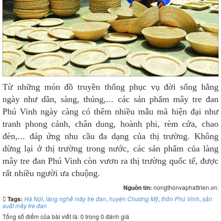
Từ những món đồ truyền thống phục vụ đời sống hằng
ngày như dần, sàng, thúng,... các sản phẩm mây tre đan
Phú Vinh ngày càng có thêm nhiều mẫu mã hiện đại như
tranh phong cảnh, chân dung, hoành phi, rèm cửa, chao
đèn,... đáp ứng nhu cầu đa dạng của thị trường. Không
dừng lại ở thị trường trong nước, các sản phẩm của làng
mây tre đan Phú Vinh còn vươn ra thị trường quốc tế, được
rất nhiều người ưa chuộng.
Nguồn tin:
nongthonvaphattrien.vn:
Tags:
Hà Nội
,
làng nghề mây tre đan
,
huyện Chương Mỹ
,
thôn Phú Vinh
,
sản
xuất mây tre đan
Tổng số điểm của bài viết là: 0 trong 0 đánh giá