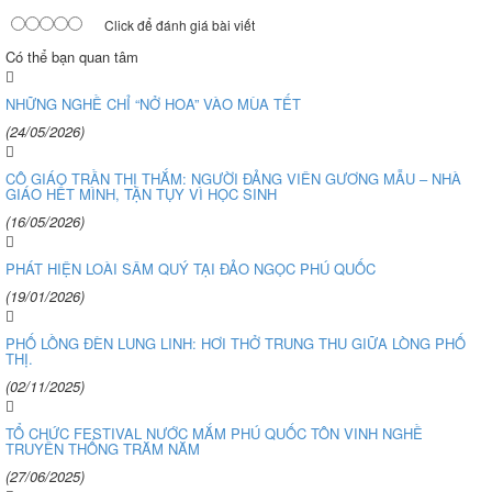
Click để đánh giá bài viết
Có thể bạn quan tâm
NHỮNG NGHỀ CHỈ “NỞ HOA” VÀO MÙA TẾT
(24/05/2026)
CÔ GIÁO TRẦN THỊ THẮM: NGƯỜI ĐẢNG VIÊN GƯƠNG MẪU – NHÀ
GIÁO HẾT MÌNH, TẬN TỤY VÌ HỌC SINH
(16/05/2026)
PHÁT HIỆN LOÀI SÂM QUÝ TẠI ĐẢO NGỌC PHÚ QUỐC
(19/01/2026)
PHỐ LỒNG ĐÈN LUNG LINH: HƠI THỞ TRUNG THU GIỮA LÒNG PHỐ
THỊ.
(02/11/2025)
TỔ CHỨC FESTIVAL NƯỚC MẮM PHÚ QUỐC TÔN VINH NGHỀ
TRUYỀN THỐNG TRĂM NĂM
(27/06/2025)