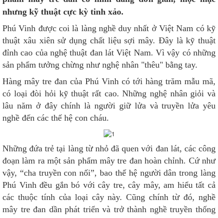
nhưng kỹ thuật cực kỳ tinh xảo.
Phú Vinh được coi là làng nghề duy nhất ở Việt Nam có kỹ
thuật xâu xiên sử dụng chất liệu sợi mây. Đây là kỹ thuật
đỉnh cao của nghệ thuật đan lát Việt Nam. Vì vậy có những
sản phẩm tưởng chừng như nghệ nhân "thêu" bằng tay.
Hàng mây tre đan của Phú Vinh có tới hàng trăm mẫu mã,
có loại đòi hỏi kỹ thuật rất cao. Những nghệ nhân giỏi và
lâu năm ở đây chính là người giữ lửa và truyền lửa yêu
nghề đến các thế hệ con cháu.
Những đứa trẻ tại làng từ nhỏ đã quen với đan lát, các công
đoạn làm ra một sản phẩm mây tre đan hoàn chỉnh. Cứ như
vậy, “cha truyền con nối”, bao thế hệ người dân trong làng
Phú Vinh đều gắn bó với cây tre, cây mây, am hiểu tất cả
các thuộc tính của loại cây này. Cũng chính từ đó, nghề
mây tre đan dần phát triển và trở thành nghề truyền thống