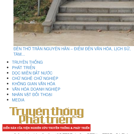
ĐỀN THỜ TRẦN NGUYÊN HÃN – ĐIỂM ĐẾN VĂN HÓA, LỊCH SỬ,
TÂM...
TRUYỀN THỐNG
PHÁT TRIỂN
DỌC MIỀN ĐẤT NƯỚC
CHỮ NGHỀ CHỮ NGHIỆP
KHÔNG GIAN VĂN HÓA
VĂN HÓA DOANH NGHIỆP
NHÂN VẬT ĐỐI THOẠI
MEDIA