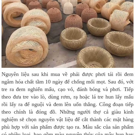
Nguyên liệu sau khi mua về phải được phơi tái rồi đem
ngâm hóa chất tầm 10 ngày để chống mối mọt. Sau đó, vớt
tre ra đem nghiến mấu, cạo vỏ, đánh bóng và phơi. Tiếp
theo đưa tre vào lò, dùng rơm, rạ hoặc lá tre hun lấy mấu
rồi lấy ra để nguội và đem lên uốn thẳng. Công đoạn tiếp
theo chính là đóng đồ. Những người thợ cả giàu kinh
nghiệm sẽ chọn nguyên vật liệu để cắt thành các mặt hàng
phù hợp với sản phẩm được tạo ra. Màu sắc của sản phẩm
có nhiều loại, bao gồm màu nguyên thủy của mây hun hay