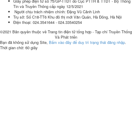
Giấy phép điện tử số 75/GP-TTĐT do Cục PTTH & TTĐT - Bộ Thông
Tin và Truyền Thông cấp ngày 12/5/2021
Người chịu trách nhiệm chính: Đặng Vũ Cảnh Linh
Trụ sở: Số C18-TT6 Khu đô thị mới Văn Quán, Hà Đông, Hà Nội
Điện thoại: 024.3541644 - 024.33540254
©2021 Bản quyền thuộc về Trang tin điện tử tổng hợp - Tạp chí Truyền Thống
Và Phát triển
Bạn đã không sử dụng Site,
Bấm vào đây để duy trì trạng thái đăng nhập
.
Thời gian chờ:
60
giây