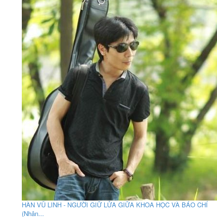
HÀN VŨ LINH - NGƯỜI GIỮ LỬA GIỮA KHOA HỌC VÀ BÁO CHÍ
(Nhân...