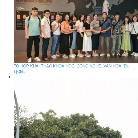
TỔ HỢP KHAI THÁC KHOA HỌC, CÔNG NGHỆ, VĂN HÓA, DU
LỊCH...