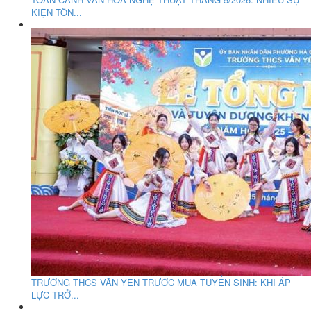
KIỆN TÔN...
TRƯỜNG THCS VĂN YÊN TRƯỚC MÙA TUYỂN SINH: KHI ÁP
LỰC TRỞ...