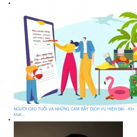
NGƯỜI CAO TUỔI VÀ NHỮNG CẠM BẪY DỊCH VỤ HIỆN ĐẠI - Khi
khát...