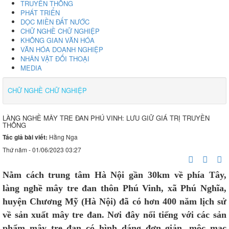
TRUYỀN THỐNG
PHÁT TRIỂN
DỌC MIỀN ĐẤT NƯỚC
CHỮ NGHỀ CHỮ NGHIỆP
KHÔNG GIAN VĂN HÓA
VĂN HÓA DOANH NGHIỆP
NHÂN VẬT ĐỐI THOẠI
MEDIA
CHỮ NGHỀ CHỮ NGHIỆP
LÀNG NGHỀ MÂY TRE ĐAN PHÚ VINH: LƯU GIỮ GIÁ TRỊ TRUYỀN
THỐNG
Tác giả bài viết:
Hằng Nga
Thứ năm - 01/06/2023 03:27
Nằm cách trung tâm Hà Nội gần 30km về phía Tây,
làng nghề mây tre đan thôn Phú Vinh, xã Phú Nghĩa,
huyện Chương Mỹ (Hà Nội) đã có hơn 400 năm lịch sử
về sản xuất mây tre đan. Nơi đây nổi tiếng với các sản
phẩm mây tre đan có hình dáng đơn giản, mộc mạc