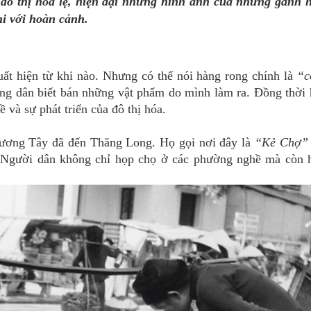
đô thị hoa lệ, hiện đại nhưng hình ảnh của những gánh 
hi với hoàn cảnh.
ất hiện từ khi nào. Nhưng có thể nói hàng rong chính là
“c
ông dân biết bán những vật phẩm do mình làm ra. Đồng thời
ề và sự phát triển của đô thị hóa.
hương Tây đã đến Thăng Long. Họ gọi nơi đây là
“Kẻ Chợ”
. Người dân không chỉ họp chọ ở các phường nghề mà còn 