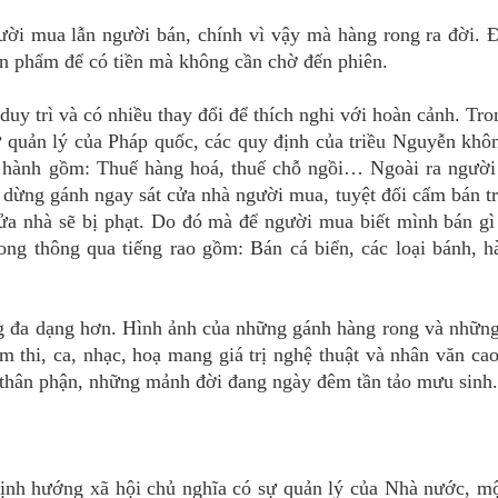
ời mua lẫn người bán, chính vì vậy mà hàng rong ra đời. Đ
sản phẩm để có tiền mà không cần chờ đến phiên.
duy trì và có nhiều thay đổi để thích nghi với hoàn cảnh. Tro
 quản lý của Pháp quốc, các quy định của triều Nguyễn khô
an hành gồm: Thuế hàng hoá, thuế chỗ ngồi… Ngoài ra người
dừng gánh ngay sát cửa nhà người mua, tuyệt đối cấm bán tr
ửa nhà sẽ bị phạt. Do đó mà để người mua biết mình bán gì
ng thông qua tiếng rao gồm: Bán cá biển, các loại bánh, h
g đa dạng hơn. Hình ảnh của những gánh hàng rong và những
ẩm thi, ca, nhạc, hoạ mang giá trị nghệ thuật và nhân văn ca
 thân phận, những mảnh đời đang ngày đêm tần tảo mưu sinh.
định hướng xã hội chủ nghĩa có sự quản lý của Nhà nước, mộ