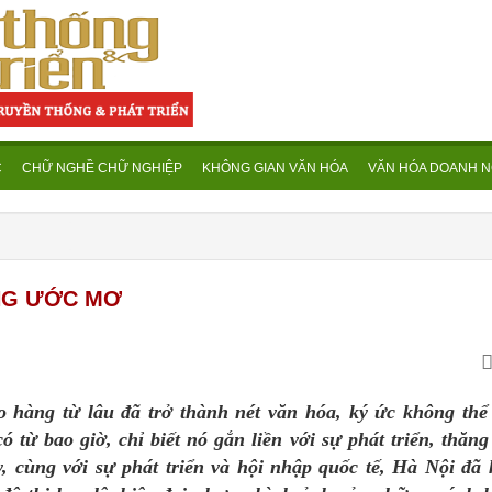
C
CHỮ NGHỀ CHỮ NGHIỆP
KHÔNG GIAN VĂN HÓA
VĂN HÓA DOANH N
NG ƯỚC MƠ
hàng từ lâu đã trở thành nét văn hóa, ký ức không thể 
 từ bao giờ, chỉ biết nó gắn liền với sự phát triển, thăn
cùng với sự phát triển và hội nhập quốc tế, Hà Nội đã 