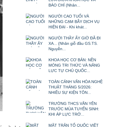
BÁO CHÍ (Nhân...
NGƯỜI CAO TUỔI VÀ
NHỮNG CẠM BẪY DỊCH VỤ
HIỆN ĐẠI - Khi khát...
NGƯỜI THẦY ẤY GIỜ ĐÃ ĐI
XA... (Nhân giỗ đầu GS.TS.
Nguyễn...
KHOA HỌC CƠ BẢN: NỀN
MÓNG TRI THỨC VÀ NĂNG
LỰC TỰ CHỦ QUỐC...
TOÀN CẢNH VĂN HÓA NGHỆ
THUẬT THÁNG 5/2026:
NHIỀU SỰ KIỆN TÔN...
TRƯỜNG THCS VĂN YÊN
TRƯỚC MÙA TUYỂN SINH:
KHI ÁP LỰC TRỞ...
MẶT TRẬN TỔ QUỐC VIỆT