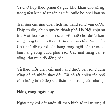
Vì chợ họp theo phiên đã gây khó khăn cho cả ngư
trong nền kinh tế tự sản tự tiêu buộc họ phải bán 
Trải qua các giai đoạn lịch sử, hàng rong vẫn được 
Pháp thuộc, chính quyền thành phố Hà Nội chịu sự
trị. Một loạt các chính sách về thuế chợ được b
rong cũng bị đánh thuế. Hơn nũa họ chỉ được phép 
Chủ nhà để người bán hàng rong ngồi bán trước c
bán hàng rong buộc phải rao. Các mặt hàng bán ro
võng, thu mua đồ đồng nát…
Và theo thời gian các mặt hàng được bán rong cũn
cũng đã có nhiều thay đổi. Đã có rất nhiều tác ph
cảm hứng từ vẻ đẹp sâu thẳm bên trong của những
Hàng rong ngày nay
Ngày nay khi đất nước đi theo kinh tế thị trường 