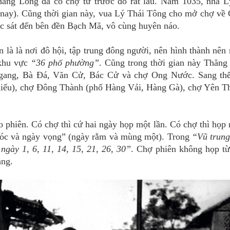
hăng Long đã có chợ từ trước đó rất lâu. Năm 1035, nhà 
ay). Cũng thời gian này, vua Lý Thái Tông cho mở chợ về
c sát đến bên đền Bạch Mã, vô cùng huyên náo.
là là nơi đô hội, tập trung đông người, nên hình thành nê
 khu vực
“36 phố phường”
. Cũng trong thời gian này Thăng
ang, Bà Đá, Văn Cử, Bác Cử và chợ Ong Nước. Sang th
iếu), chợ Đông Thành (phố Hàng Vải, Hàng Gà), chợ Yên T
phiên. Có chợ thì cứ hai ngày họp một lần. Có chợ thì họp
 sóc và ngày vọng” (ngày rằm và mùng một). Trong
“Vũ trung
ngày 1, 6, 11, 14, 15, 21, 26, 30”
. Chợ phiên không họp từ
àng.