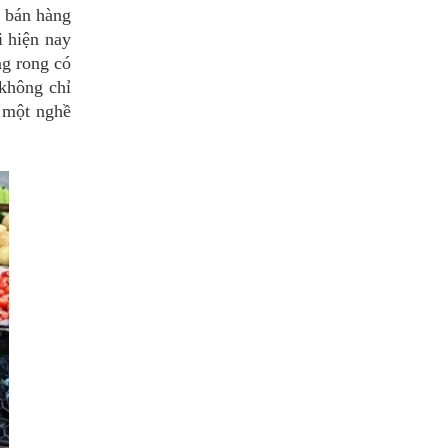
g bán hàng
i hiện nay
ng rong có
 không chỉ
h một nghề