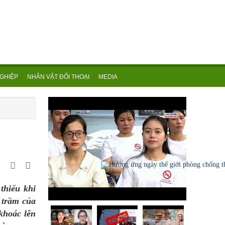
GHIỆP
NHÂN VẬT ĐỐI THOẠI
MEDIA
thiếu khi
g trầm của
khoác lên