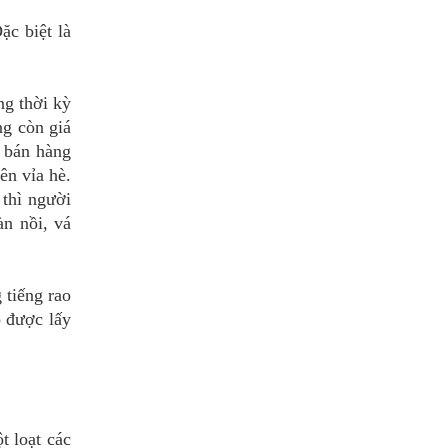
ặc biệt là
ng thời kỳ
ng còn giá
 bán hàng
ên vỉa hè.
 thì người
àn nồi, vá
 tiếng rao
o được lấy
t loạt các