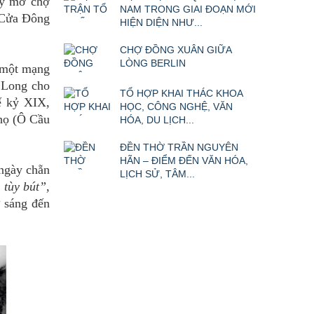
Lý mở chợ
NAM TRONG GIAI ĐOẠN MỚI
 Cửa Đông
HIỆN DIỆN NHƯ...
CHỢ ĐỒNG XUÂN GIỮA
LÒNG BERLIN
n một mạng
 Long cho
TỔ HỢP KHAI THÁC KHOA
ế kỷ XIX,
HỌC, CÔNG NGHỆ, VĂN
họ (Ô Cầu
HÓA, DU LỊCH...
ĐỀN THỜ TRẦN NGUYÊN
HÃN – ĐIỂM ĐẾN VĂN HÓA,
 ngày chẵn
LỊCH SỬ, TÂM...
 tùy bút”
,
 sáng đến