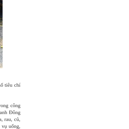
ố tiêu chí
rong công
tranh Đông
, rau, củ,
h vụ uống,