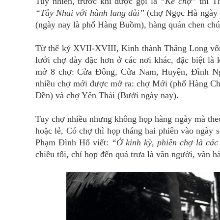
Tuy nhiên, trước khi được gọi là
“Kẻ chợ”
thì T
“Tây Nhai với hành lang dài”
(chợ Ngọc Hà ngày n
(ngày nay là phố Hàng Buồm), hàng quán chen chú
Từ thế kỷ XVII-XVIII, Kinh thành Thăng Long vốn 
lưới chợ dày đặc hơn ở các nơi khác, đặc biệt là
mở 8 chợ: Cửa Đông, Cửa Nam, Huyện, Đình Ng
nhiều chợ mới được mở ra: chợ Mới (phố Hàng Ch
Dền) và chợ Yên Thái (Bưởi ngày nay).
Tuy chợ nhiều nhưng không họp hàng ngày mà theo 
hoặc lẻ, Có chợ thì họp tháng hai phiên vào ngày
Phạm Đình Hổ viết:
“Ở kinh kỳ, phiên chợ là các 
chiều tối, chỉ họp đến quá trưa là vãn người, vãn h