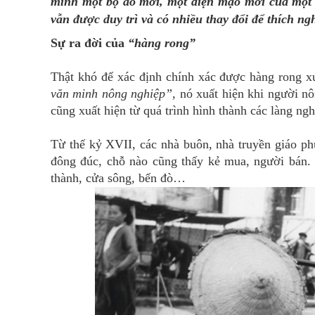
mình một bộ áo mới, một diện mạo mới của một 
vẫn được duy trì và có nhiều thay đổi để thích ng
Sự ra đời của
“hàng rong”
Thật khó để xác định chính xác được hàng rong xu
văn minh nông nghiệp”
, nó xuất hiện khi người n
cũng xuất hiện từ quá trình hình thành các làng ngh
Từ thế kỷ XVII, các nhà buôn, nhà truyền giáo p
đông đúc, chỗ nào cũng thấy kẻ mua, người bán
thành, cửa sông, bến đò…