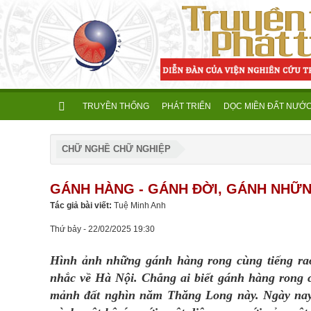
TRUYỀN THỐNG
PHÁT TRIỂN
DỌC MIỀN ĐẤT NƯỚ
CHỮ NGHỀ CHỮ NGHIỆP
GÁNH HÀNG - GÁNH ĐỜI, GÁNH NHỮ
Tác giả bài viết:
Tuệ Minh Anh
Thứ bảy - 22/02/2025 19:30
Hình ảnh những gánh hàng rong cùng tiếng rao 
nhắc về Hà Nội. Chẳng ai biết gánh hàng rong có
mảnh đất nghìn năm Thăng Long này. Ngày nay, 