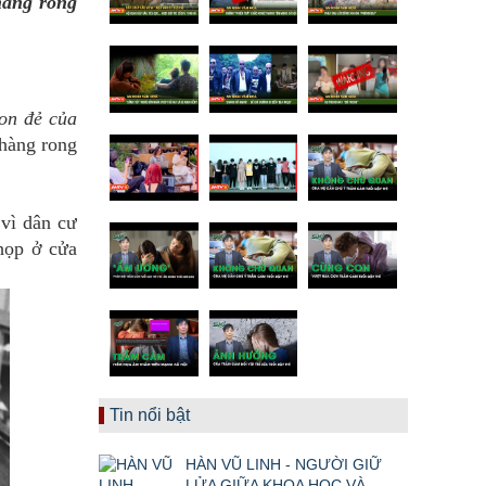
hàng rong
on đẻ của
 hàng rong
vì dân cư
họp ở cửa
Tin nổi bật
HÀN VŨ LINH - NGƯỜI GIỮ
LỬA GIỮA KHOA HỌC VÀ