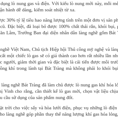
 dụng lò nung gas và điện. Với kiểu lò nung mới này, mỗi 
ận hành dễ dàng, kiểm soát nhiệt từ xa.
được 30% tỷ lệ tiêu hao năng lượng tính trên một đơn vị sản p
cũ. Đặc biệt, đã loại bỏ được 100% chất thải rắn, khói bụi
Văn Lâm, Trưởng Ban đại diện nhân dân làng nghề gốm Bát 
 nghề Việt Nam, Chủ tịch Hiệp hội Thủ công mỹ nghệ và làn
y cất một chiếc lò gas sẽ có giá thành cao hơn rất nhiều lần 
c người, giảm thời gian và đặc biệt là cải tiến được môi trườ
ông khí trong lành tại Bát Tràng mà không phải lo khói bụ
, làng nghề Bát Tràng đã làm chủ được lò nung gas khí hóa 
ị Vinh cho rằng, cần thiết kế lò gas mới, chọn vật liệu chị
nhu cầu sử dụng của sản phẩm nung đốt.
ặt trời cho việc sấy và hòa lưới điện, phục vụ những lò điệ
 cho làng nghề góp phần thay thế năng lượng khí gas hóa lỏng