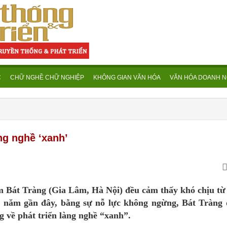
C
CHỮ NGHỀ CHỮ NGHIỆP
KHÔNG GIAN VĂN HÓA
VĂN HÓA DOANH N
àng nghề ‘xanh’
m Bát Tràng (Gia Lâm, Hà Nội) đều cảm thấy khó chịu từ
g năm gần đây, bằng sự nỗ lực không ngừng, Bát Tràng
g về phát triển làng nghề “xanh”.