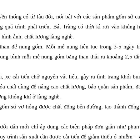
ền thống có từ lâu đời, nổi bật với các sản phẩm gốm sứ c
 quá trình phát triển, Bát Tràng có thời kì rơi vào khủng 
hình ảnh, chất lượng làng nghề.
han để nung gốm. Mỗi mẻ nung liên tục trong 3-5 ngày liề
 Trung bình mỗi mẻ nung gốm bằng than thải ra khoảng 2,5 tấn
, xe cải tiến chở nguyên vật liệu, gây ra tình trạng khói bụ
hóa chất dùng để nâng cao chất lượng, bảo quản sản phẩm, đ
ờng không khí ở làng nghề.
 gốm sứ vỡ hỏng được chất đống bên đường, tạo thành đống
ười dân mới chỉ áp dụng các biện pháp đơn giản như phun 
 quy trình sản xuất cần được cải tiến để giảm thiểu ô nhiễm –