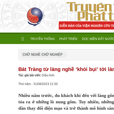
TRUYỀN THỐNG
PHÁT TRIỂN
DỌC MIỀN ĐẤT NƯỚ
CHỮ NGHỀ CHỮ NGHIỆP
Bát Tràng từ làng nghề ‘khói bụi’ tới l
Tác giả bài viết:
Diệu Anh
Thứ năm - 31/08/2023 21:50
Nhiều năm trước, du khách khi đến với làng gố
tỏa ra ở những lò nung gốm. Tuy nhiên, nhữn
dần thay đổi diện mạo và trở thành mô hình sán