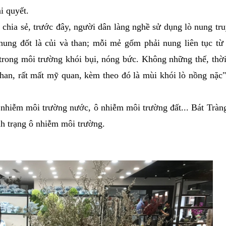
i quyết.
hia sẻ, trước đây, người dân làng nghề sử dụng lò nung tr
nung đốt là củi và than; mỗi mẻ gốm phải nung liên tục từ
trong môi trường khói bụi, nóng bức. Không những thế, thờ
than, rất mất mỹ quan, kèm theo đó là mùi khói lò nồng nặc
 nhiễm môi trường nước, ô nhiễm môi trường đất... Bát Tràn
ình trạng ô nhiễm môi trường.