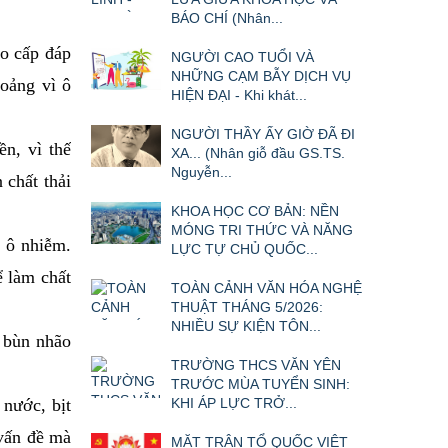
BÁO CHÍ (Nhân...
ao cấp đáp
NGƯỜI CAO TUỔI VÀ
NHỮNG CẠM BẪY DỊCH VỤ
hoảng vì ô
HIỆN ĐẠI - Khi khát...
NGƯỜI THẦY ẤY GIỜ ĐÃ ĐI
n, vì thế
XA... (Nhân giỗ đầu GS.TS.
Nguyễn...
 chất thải
KHOA HỌC CƠ BẢN: NỀN
MÓNG TRI THỨC VÀ NĂNG
i ô nhiễm.
LỰC TỰ CHỦ QUỐC...
ể làm chất
TOÀN CẢNH VĂN HÓA NGHỆ
THUẬT THÁNG 5/2026:
NHIỀU SỰ KIỆN TÔN...
 bùn nhão
TRƯỜNG THCS VĂN YÊN
TRƯỚC MÙA TUYỂN SINH:
nước, bịt
KHI ÁP LỰC TRỞ...
 vấn đề mà
MẶT TRẬN TỔ QUỐC VIỆT