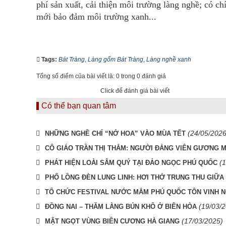
phí sản xuất, cải thiện môi trường làng nghề; có ch
mới bảo đảm môi trường xanh...
Tags:
Bát Tràng
,
Làng gốm Bát Tràng
,
Làng nghề xanh
Tổng số điểm của bài viết là: 0 trong 0 đánh giá
Click để đánh giá bài viết
Có thể bạn quan tâm
(24/05/2026
NHỮNG NGHỀ CHỈ “NỞ HOA” VÀO MÙA TẾT
CÔ GIÁO TRẦN THỊ THẮM: NGƯỜI ĐẢNG VIÊN GƯƠNG MẪ
(
PHÁT HIỆN LOÀI SÂM QUÝ TẠI ĐẢO NGỌC PHÚ QUỐC
PHỐ LỒNG ĐÈN LUNG LINH: HƠI THỞ TRUNG THU GIỮA 
TỔ CHỨC FESTIVAL NƯỚC MẮM PHÚ QUỐC TÔN VINH 
(19/03/
ĐỒNG NAI – THĂM LÀNG BÚN KHÔ Ở BIÊN HÒA
(17/03/2025)
MẬT NGỌT VÙNG BIÊN CƯƠNG HÀ GIANG