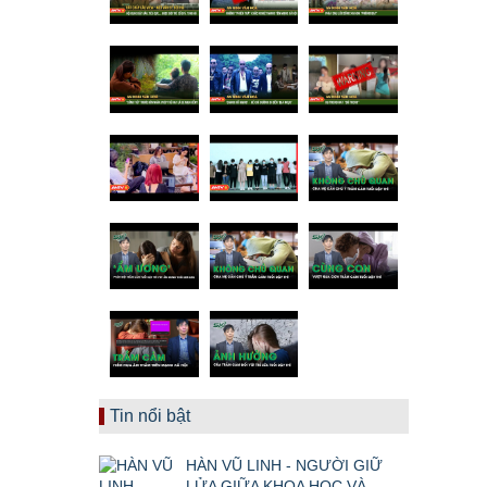
Tin nổi bật
HÀN VŨ LINH - NGƯỜI GIỮ
LỬA GIỮA KHOA HỌC VÀ