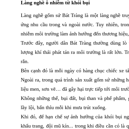
Làng nghề ô nhiễm từ khói bụi
Làng nghề gốm sứ Bát Tràng là một làng nghề truy
ứng nhu cầu trong và ngoài nước. Tuy nhiên, trong
nhiễm môi trường làm ảnh hưởng đến thương hiệu, 
Trước đây, người dân Bát Tràng thường dùng lò t
lượng khí thải phát tán ra môi trường là rất lớn.
rắn.
Bên cạnh đó là mỗi ngày có hàng chục chiếc xe tải
Ngoài ra, trong quá trình sản xuất gốm sứ những 
liệu men, sơn vẽ… đã gây hại trực tiếp tới môi trư
Không những thế, bụi đất, bụi than và phế phẩm,
lầy lội, bẩn thỉu mỗi khi mưa trút xuống.
Khi đó, để hạn chế sự ảnh hưởng của khói bụi ng
khẩu trang, đội mũ kín... trong khi điều cần có là