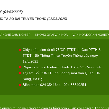
(04/03/2025)
ÂY
(03/03/2025)
NG TÀ ÁO DÀI TRUYỀN THỐNG
Ữ NGHỀ CHỮ NGHIỆP
KHÔNG GIAN VĂN HÓA
VĂN HÓA DOANH NGHIỆP
Giấy phép điện tử số 75/GP-TTĐT do Cục PTTH &
TTĐT - Bộ Thông Tin và Truyền Thông cấp ngày
12/5/2021
Người chịu trách nhiệm chính: Đặng Vũ Cảnh Linh
Trụ sở: Số C18-TT6 Khu đô thị mới Văn Quán, Hà
Đông, Hà Nội
Điện thoại: 024.3541644 - 024.33540254
quyền thuộc về Trang tin điện tử tổng hợp - Tạp chí Truyền Thống Và