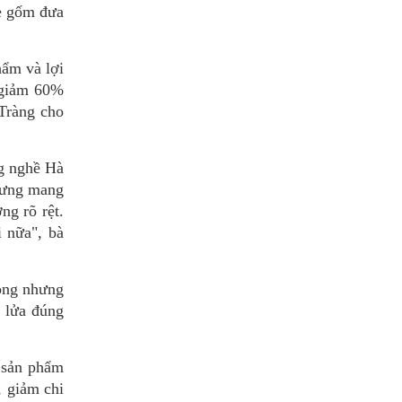
mẻ gốm đưa
hẩm và lợi
, giảm 60%
Tràng cho
g nghề Hà
nhưng mang
ng rõ rệt.
i nữa", bà
lỏng nhưng
u lửa đúng
n sản phẩm
, giảm chi