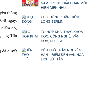
NAM TRONG GIAI ĐOẠN MỚI
HIỆN DIỆN NHƯ...
uyền thống
CHỢ ĐỒNG XUÂN GIỮA
 6-8 ngày.
LÒNG BERLIN
i điểm đó,
TỔ HỢP KHAI THÁC KHOA
", ông Tân
HỌC, CÔNG NGHỆ, VĂN
HÓA, DU LỊCH...
ĐỀN THỜ TRẦN NGUYÊN
g đã quyết
HÃN – ĐIỂM ĐẾN VĂN HÓA,
LỊCH SỬ, TÂM...