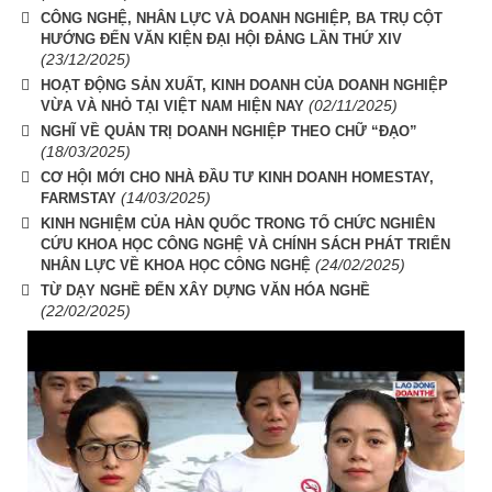
CÔNG NGHỆ, NHÂN LỰC VÀ DOANH NGHIỆP, BA TRỤ CỘT
HƯỚNG ĐẾN VĂN KIỆN ĐẠI HỘI ĐẢNG LẦN THỨ XIV
(23/12/2025)
HOẠT ĐỘNG SẢN XUẤT, KINH DOANH CỦA DOANH NGHIỆP
(02/11/2025)
VỪA VÀ NHỎ TẠI VIỆT NAM HIỆN NAY
NGHĨ VỀ QUẢN TRỊ DOANH NGHIỆP THEO CHỮ “ĐẠO”
(18/03/2025)
CƠ HỘI MỚI CHO NHÀ ĐẦU TƯ KINH DOANH HOMESTAY,
(14/03/2025)
FARMSTAY
KINH NGHIỆM CỦA HÀN QUỐC TRONG TỔ CHỨC NGHIÊN
CỨU KHOA HỌC CÔNG NGHỆ VÀ CHÍNH SÁCH PHÁT TRIỂN
(24/02/2025)
NHÂN LỰC VỀ KHOA HỌC CÔNG NGHỆ
TỪ DẠY NGHỀ ĐẾN XÂY DỰNG VĂN HÓA NGHỀ
(22/02/2025)