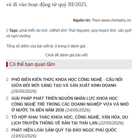
và đi vào hoạt động từ quý III/2025.
Nguồn tin:
Theo www.chinhphu.vn:
Tags:
phát triển du lịch
,
UBND tỉnh Thái Nguyên
,
quy hoạch tỉnh
,
sân golf
và nghỉ dưỡng
Tổng số điểm của bài viết là: 0 trong 0 đánh giá
Click để đánh giá bài viết
Có thể bạn quan tâm
PHỔ BIẾN KIẾN THỨC KHOA HỌC CÔNG NGHỆ - CẦU NỐI
GIỮA ĐỔI MỚI SÁNG TẠO VÀ SẢN XUẤT KINH DOANH
(25/05/2026)
GIẢI PHÁP PHÁT TRIỂN NGUỒN NHÂN LỰC KHOA HỌC
CÔNG NGHỆ TRẺ TRONG CÁC DOANH NGHIỆP VỪA VÀ NHỎ
(24/05/2026)
Ở NƯỚC TA ĐẾN NĂM 2030
TỔ HỢP KHAI THÁC KHOA HỌC, CÔNG NGHỆ, VĂN HÓA, DU
(22/05/2026)
LỊCH TRUYỀN THÔNG VỀ RẮN TẠI THÁI LAN
PHÁT HIỆN LOÀI SÂM QUÝ TẠI ĐẢO NGỌC PHÚ QUỐC
(19/01/2026)