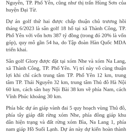
Nguyên, TP. Phổ Yên, cũng như thị trấn Hùng Sơn của
huyện Đại Từ.
Dự án golf thứ hai được chấp thuận chủ trương hồi
tháng 6/2023 là sân golf 18 hố tại xã Thành Công, TP.
Phổ Yên với vốn hơn 387 tỷ đồng (trong đó 20% là vốn
góp), quy mô gần 54 ha, do Tập đoàn Hàn Quốc MDA
triển khai.
Sân golf Glory được đặt tại xóm Nhe và xóm Na Lang,
xã Thành Công, TP. Phổ Yên. Vị trí này vô cùng thuận
lợi khi chỉ cách trung tâm TP. Phổ Yên 12 km, trung
tâm TP. Thái Nguyên 32 km, trung tâm Thủ đô Hà Nội
60 km, cách sân bay Nội Bài 38 km về phía Nam, cách
Vĩnh Phúc khoảng 30 km.
Phía bắc dự án giáp vành đai 5 quy hoạch vùng Thủ đô,
phía tây giáp đất rừng xóm Nhe, phía đông giáp khu
dân hiện trạng và đất rừng xóm Bìa, Na Lang 1, phía
nam giáp Hồ Suối Lạnh. Dự án này dự kiến hoàn thành