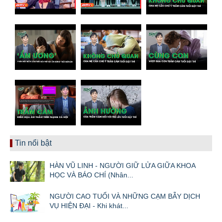
Tin nổi bật
HÀN VŨ LINH - NGƯỜI GIỮ LỬA GIỮA KHOA
HỌC VÀ BÁO CHÍ (Nhân...
NGƯỜI CAO TUỔI VÀ NHỮNG CẠM BẪY DỊCH
VỤ HIỆN ĐẠI - Khi khát...