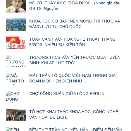
NGƯỜI THẦY ẤY GIỜ ĐÃ ĐI XA... (Nhân giỗ đầu
GS.TS. Nguyễn...
KHOA HỌC CƠ BẢN: NỀN MÓNG TRI THỨC VÀ
NĂNG LỰC TỰ CHỦ QUỐC...
TOÀN CẢNH VĂN HÓA NGHỆ THUẬT THÁNG
5/2026: NHIỀU SỰ KIỆN TÔN...
TRƯỜNG THCS VĂN YÊN TRƯỚC MÙA TUYỂN
SINH: KHI ÁP LỰC TRỞ...
MẶT TRẬN TỔ QUỐC VIỆT NAM TRONG GIAI
ĐOẠN MỚI HIỆN DIỆN NHƯ...
CHỢ ĐỒNG XUÂN GIỮA LÒNG BERLIN
TỔ HỢP KHAI THÁC KHOA HỌC, CÔNG NGHỆ,
VĂN HÓA, DU LỊCH...
ĐỀN THỜ TRẦN NGUYÊN HÃN – ĐIỂM ĐẾN VĂN