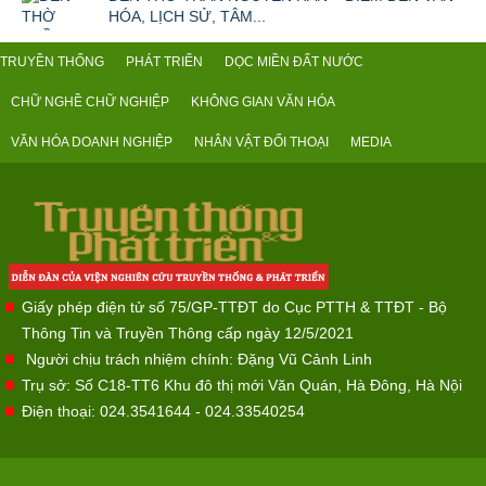
HÓA, LỊCH SỬ, TÂM...
TRUYỀN THỐNG
PHÁT TRIỂN
DỌC MIỀN ĐẤT NƯỚC
CHỮ NGHỀ CHỮ NGHIỆP
KHÔNG GIAN VĂN HÓA
VĂN HÓA DOANH NGHIỆP
NHÂN VẬT ĐỐI THOẠI
MEDIA
Giấy phép điện tử số 75/GP-TTĐT do Cục PTTH & TTĐT - Bộ
Thông Tin và Truyền Thông cấp ngày 12/5/2021
Người chịu trách nhiệm chính: Đặng Vũ Cảnh Linh
Trụ sở: Số C18-TT6 Khu đô thị mới Văn Quán, Hà Đông, Hà Nội
Điện thoại: 024.3541644 - 024.33540254