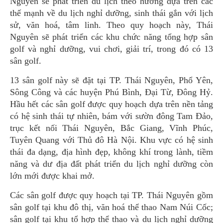
Nguyên sẽ phát triển du lịch theo hướng dựa trên các
thế mạnh về du lịch nghỉ dưỡng, sinh thái gắn với lịch
sử, văn hoá, tâm linh. Theo quy hoạch này, Thái
Nguyên sẽ phát triển các khu chức năng tổng hợp sân
golf và nghỉ dưỡng, vui chơi, giải trí, trong đó có 13
sân golf.
13 sân golf này sẽ đặt tại TP. Thái Nguyên, Phổ Yên,
Sông Công và các huyện Phú Bình, Đại Từ, Đông Hỷ.
Hầu hết các sân golf được quy hoạch dựa trên nền tảng
có hệ sinh thái tự nhiên, bám với sườn đông Tam Đảo,
trục kết nối Thái Nguyên, Bắc Giang, Vĩnh Phúc,
Tuyên Quang với Thủ đô Hà Nội. Khu vực có hệ sinh
thái đa dạng, địa hình đẹp, không khí trong lành, tiềm
năng và dư địa đất phát triển du lịch nghỉ dưỡng còn
lớn mới được khai mở.
Các sân golf được quy hoạch tại TP. Thái Nguyên gồm
sân golf tại khu đô thị, văn hoá thể thao Nam Núi Cốc;
sân golf tại khu tổ hợp thể thao và du lịch nghỉ dưỡng