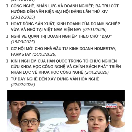
CÔNG NGHỆ, NHÂN LỰC VÀ DOANH NGHIỆP, BA TRỤ CỘT
HƯỚNG ĐẾN VĂN KIỆN ĐẠI HỘI ĐẢNG LẦN THỨ XIV
(23/12/2025)
HOẠT ĐỘNG SẢN XUẤT, KINH DOANH CỦA DOANH NGHIỆP
(02/11/2025)
VỪA VÀ NHỎ TẠI VIỆT NAM HIỆN NAY
NGHĨ VỀ QUẢN TRỊ DOANH NGHIỆP THEO CHỮ “ĐẠO”
(18/03/2025)
CƠ HỘI MỚI CHO NHÀ ĐẦU TƯ KINH DOANH HOMESTAY,
(14/03/2025)
FARMSTAY
KINH NGHIỆM CỦA HÀN QUỐC TRONG TỔ CHỨC NGHIÊN
CỨU KHOA HỌC CÔNG NGHỆ VÀ CHÍNH SÁCH PHÁT TRIỂN
(24/02/2025)
NHÂN LỰC VỀ KHOA HỌC CÔNG NGHỆ
TỪ DẠY NGHỀ ĐẾN XÂY DỰNG VĂN HÓA NGHỀ
(22/02/2025)