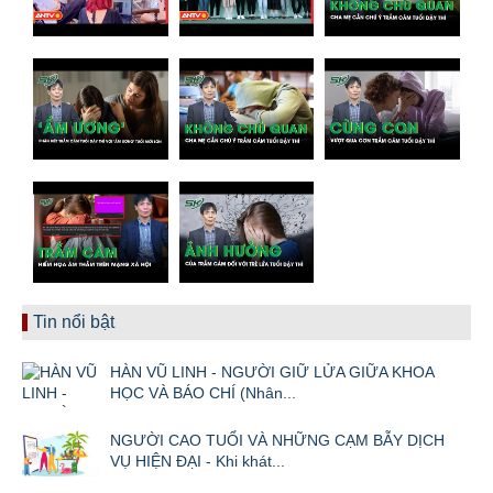
Tin nổi bật
HÀN VŨ LINH - NGƯỜI GIỮ LỬA GIỮA KHOA
HỌC VÀ BÁO CHÍ (Nhân...
NGƯỜI CAO TUỔI VÀ NHỮNG CẠM BẪY DỊCH
VỤ HIỆN ĐẠI - Khi khát...