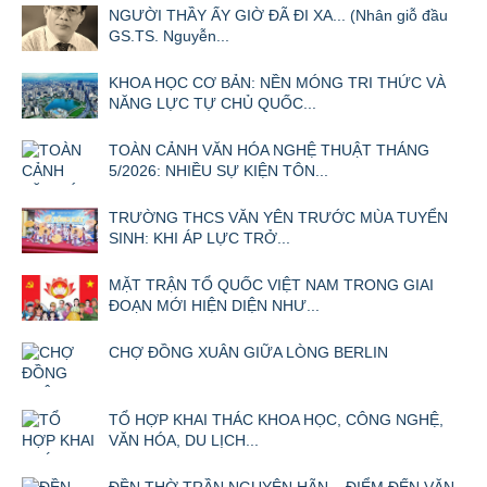
NGƯỜI THẦY ẤY GIỜ ĐÃ ĐI XA... (Nhân giỗ đầu
GS.TS. Nguyễn...
KHOA HỌC CƠ BẢN: NỀN MÓNG TRI THỨC VÀ
NĂNG LỰC TỰ CHỦ QUỐC...
TOÀN CẢNH VĂN HÓA NGHỆ THUẬT THÁNG
5/2026: NHIỀU SỰ KIỆN TÔN...
TRƯỜNG THCS VĂN YÊN TRƯỚC MÙA TUYỂN
SINH: KHI ÁP LỰC TRỞ...
MẶT TRẬN TỔ QUỐC VIỆT NAM TRONG GIAI
ĐOẠN MỚI HIỆN DIỆN NHƯ...
CHỢ ĐỒNG XUÂN GIỮA LÒNG BERLIN
TỔ HỢP KHAI THÁC KHOA HỌC, CÔNG NGHỆ,
VĂN HÓA, DU LỊCH...