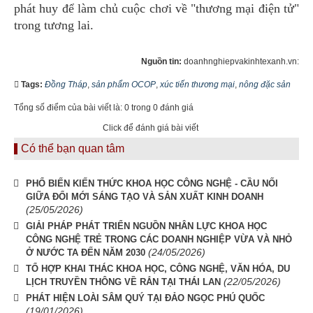
phát huy để làm chủ cuộc chơi về "thương mại điện tử"
trong tương lai.
Nguồn tin:
doanhnghiepvakinhtexanh.vn:
Tags:
Đồng Tháp
,
sản phẩm OCOP
,
xúc tiến thương mại
,
nông đặc sản
Tổng số điểm của bài viết là: 0 trong 0 đánh giá
Click để đánh giá bài viết
Có thể bạn quan tâm
PHỔ BIẾN KIẾN THỨC KHOA HỌC CÔNG NGHỆ - CẦU NỐI
GIỮA ĐỔI MỚI SÁNG TẠO VÀ SẢN XUẤT KINH DOANH
(25/05/2026)
GIẢI PHÁP PHÁT TRIỂN NGUỒN NHÂN LỰC KHOA HỌC
CÔNG NGHỆ TRẺ TRONG CÁC DOANH NGHIỆP VỪA VÀ NHỎ
(24/05/2026)
Ở NƯỚC TA ĐẾN NĂM 2030
TỔ HỢP KHAI THÁC KHOA HỌC, CÔNG NGHỆ, VĂN HÓA, DU
(22/05/2026)
LỊCH TRUYỀN THÔNG VỀ RẮN TẠI THÁI LAN
PHÁT HIỆN LOÀI SÂM QUÝ TẠI ĐẢO NGỌC PHÚ QUỐC
(19/01/2026)