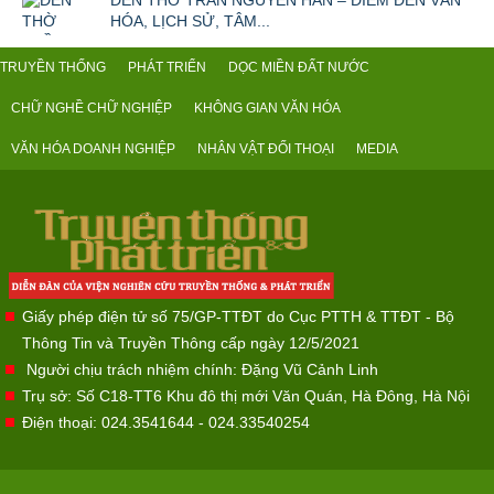
ĐỀN THỜ TRẦN NGUYÊN HÃN – ĐIỂM ĐẾN VĂN
HÓA, LỊCH SỬ, TÂM...
TRUYỀN THỐNG
PHÁT TRIỂN
DỌC MIỀN ĐẤT NƯỚC
CHỮ NGHỀ CHỮ NGHIỆP
KHÔNG GIAN VĂN HÓA
VĂN HÓA DOANH NGHIỆP
NHÂN VẬT ĐỐI THOẠI
MEDIA
Giấy phép điện tử số 75/GP-TTĐT do Cục PTTH & TTĐT - Bộ
Thông Tin và Truyền Thông cấp ngày 12/5/2021
Người chịu trách nhiệm chính: Đặng Vũ Cảnh Linh
Trụ sở: Số C18-TT6 Khu đô thị mới Văn Quán, Hà Đông, Hà Nội
Điện thoại: 024.3541644 - 024.33540254