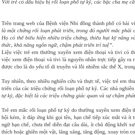
Với trẻ có dấu hiệu bị rối loạn phổ tự kỷ, các bậc cha mẹ c
Trên trang web của Bệnh viện Nhi đồng thành phố có bài vi
là một chứng rối loạn phát triển, trong đó người mắc phải c
Họ có thể biểu hiện nhiều triệu chứng, thiếu hụt kỹ năng 
thức, khả năng ngôn ngữ, chậm phát triển trí tuệ”
.
Liệu việc trẻ em thường xuyên xem điện thoại và tivi có 
việc xem điện thoại và tivi là nguyên nhân trực tiếp gây ra
được cho là do yếu tố di truyền và lỗi nhiễm sắc thể X, tron
Tuy nhiên, theo nhiều nghiên cứu và thực tế, việc trẻ em th
triển của các triệu chứng rối loạn phổ tự kỷ. Các nhà nghiên
tự kỷ, đặc biệt là các triệu chứng giác quan và sự chậm phát
Trẻ em mắc rối loạn phổ tự kỷ do thường xuyên xem điện th
hội kém, ít đáp ứng khi gọi tên, hạn chế tiếp xúc mắt và ít
ngữ hạn chế, chưa thể diễn đạt câu dài, ít chủ động khởi xư
thích hoặc ghiền một vật, lăng xăng, tăng động, xoay tròn c