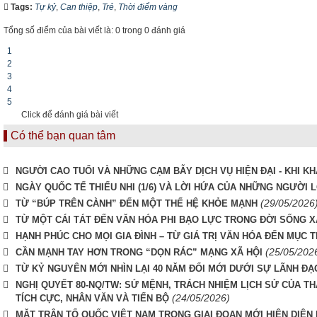
Tags:
Tự kỷ
,
Can thiệp
,
Trẻ
,
Thời điểm vàng
Tổng số điểm của bài viết là: 0 trong 0 đánh giá
1
2
3
4
5
Click để đánh giá bài viết
Có thể bạn quan tâm
NGƯỜI CAO TUỔI VÀ NHỮNG CẠM BẪY DỊCH VỤ HIỆN ĐẠI - KHI K
NGÀY QUỐC TẾ THIẾU NHI (1/6) VÀ LỜI HỨA CỦA NHỮNG NGƯỜI 
(29/05/2026
TỪ “BÚP TRÊN CÀNH” ĐẾN MỘT THẾ HỆ KHỎE MẠNH
TỪ MỘT CÁI TÁT ĐẾN VĂN HÓA PHI BẠO LỰC TRONG ĐỜI SỐNG X
HẠNH PHÚC CHO MỌI GIA ĐÌNH – TỪ GIÁ TRỊ VĂN HÓA ĐẾN MỤC T
(25/05/202
CẦN MẠNH TAY HƠN TRONG “DỌN RÁC” MẠNG XÃ HỘI
TỪ KỶ NGUYÊN MỚI NHÌN LẠI 40 NĂM ĐỔI MỚI DƯỚI SỰ LÃNH Đ
NGHỊ QUYẾT 80-NQ/TW: SỨ MỆNH, TRÁCH NHIỆM LỊCH SỬ CỦA 
(24/05/2026)
TÍCH CỰC, NHÂN VĂN VÀ TIẾN BỘ
MẶT TRẬN TỔ QUỐC VIỆT NAM TRONG GIAI ĐOẠN MỚI HIỆN DIỆN 