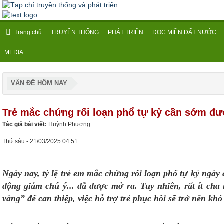
Trang chủ
TRUYỀN THỐNG
PHÁT TRIỂN
DỌC MIỀN ĐẤT NƯỚC
MEDIA
VẤN ĐỀ HÔM NAY
Trẻ mắc chứng rối loạn phổ tự kỷ cần sớm đư
Tác giả bài viết:
Huỳnh Phương
Thứ sáu - 21/03/2025 04:51
Ngày nay, tỷ lệ trẻ em mắc chứng rối loạn phổ tự kỷ ngày c
động giảm chú ý... đã được mở ra. Tuy nhiên, rất ít ch
vàng” để can thiệp, việc hỗ trợ trẻ phục hồi sẽ trở nên kh