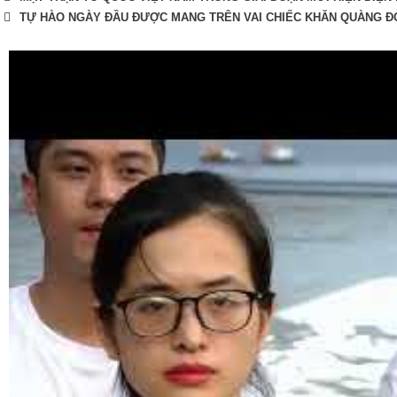
TỰ HÀO NGÀY ĐẦU ĐƯỢC MANG TRÊN VAI CHIẾC KHĂN QUÀNG ĐỎ