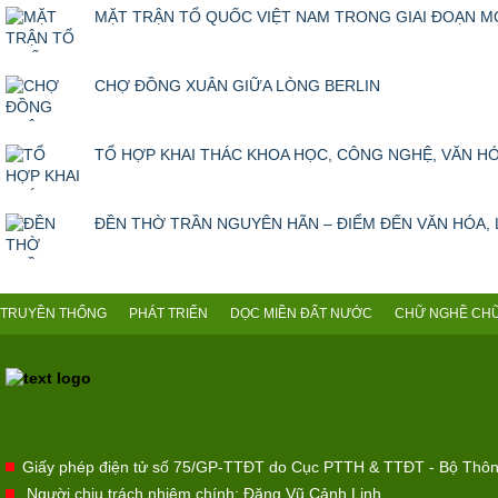
MẶT TRẬN TỔ QUỐC VIỆT NAM TRONG GIAI ĐOẠN MỚI
CHỢ ĐỒNG XUÂN GIỮA LÒNG BERLIN
TỔ HỢP KHAI THÁC KHOA HỌC, CÔNG NGHỆ, VĂN HÓA
ĐỀN THỜ TRẦN NGUYÊN HÃN – ĐIỂM ĐẾN VĂN HÓA, L
TRUYỀN THỐNG
PHÁT TRIỂN
DỌC MIỀN ĐẤT NƯỚC
CHỮ NGHỀ CHỮ
Giấy phép điện tử số 75/GP-TTĐT do Cục PTTH & TTĐT - Bộ Thôn
Người chịu trách nhiệm chính: Đặng Vũ Cảnh Linh