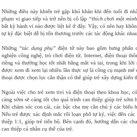
Những điều này khiến trẻ gặp khó khăn khi đến tuổi đi nhà
phạm vi giao tiếp và trở nên bị cô lập
“thích chơi một mìn
bất kỳ hành vi nào được liệt kê ở đây. Vậy, có nên hay khôn
tự kỷ đặc biệt dễ bị tổn thương trước các tác động khác nhau
Những
“tác dụng phụ”
điện tử này bao gồm hưng phấn qu
nghiện công nghệ, trò chơi điện tử, Internet, điện thoại 
riêng và thường học tốt nhất bằng mắt và tai, trong khi lờ
được xem đi xem lại nhiều lần thực sự là công cụ mạnh mẽ 
thoại được chọn lọc cẩn thận có thể giúp trẻ xây dựng kiến ​
Ngoài việc cho trẻ xem tivi và điện thoại theo khoa học, có
càng sớm sẽ càng tốt cho quá trình can thiệp giúp trẻ sớm
Khi chăm sóc con cái, các bậc cha mẹ cần chú ý các biểu h
Nếu trẻ được xác định mắc rối loạn phổ tự kỷ, việc đến các
thiệp 1:1, giúp trẻ tiến bộ. Bên cạnh đó, hướng dẫn các c
can thiệp cá nhân cụ thể của trẻ.