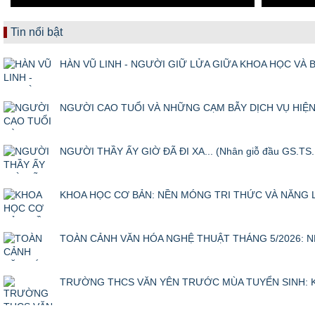
Tin nổi bật
HÀN VŨ LINH - NGƯỜI GIỮ LỬA GIỮA KHOA HỌC VÀ BÁ
NGƯỜI CAO TUỔI VÀ NHỮNG CẠM BẪY DỊCH VỤ HIỆN ĐẠI
NGƯỜI THẦY ẤY GIỜ ĐÃ ĐI XA... (Nhân giỗ đầu GS.TS. 
KHOA HỌC CƠ BẢN: NỀN MÓNG TRI THỨC VÀ NĂNG 
TOÀN CẢNH VĂN HÓA NGHỆ THUẬT THÁNG 5/2026: NH
TRƯỜNG THCS VĂN YÊN TRƯỚC MÙA TUYỂN SINH: KH