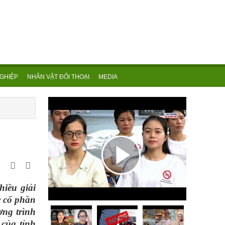
GHIỆP
NHÂN VẬT ĐỐI THOẠI
MEDIA
hiều giải
y cổ phần
ơng trình
 của tỉnh