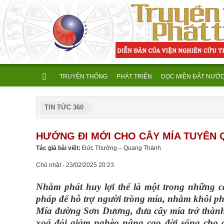
TRUYỀN THỐNG
PHÁT TRIỂN
DỌC MIỀN ĐẤT NƯỚ
TIN TỨC 360
HƯỚNG ĐI MỚI CHO CÂY MÍA TUYÊN
Tác giả bài viết:
Đức Thưởng – Quang Thành
Chủ nhật - 23/02/2025 20:23
Nhằm phát huy lợi thế là một trong những c
pháp để hỗ trợ người trồng mía, nhằm khôi p
Mía đường Sơn Dương, đưa cây mía trở thành 
xoá đói giảm nghèo nâng cao đời sống cho c