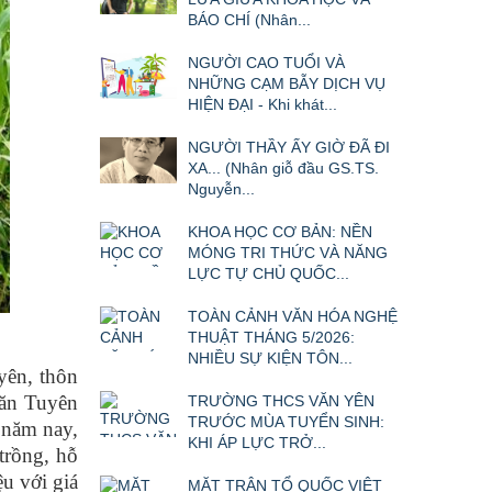
BÁO CHÍ (Nhân...
NGƯỜI CAO TUỔI VÀ
NHỮNG CẠM BẪY DỊCH VỤ
HIỆN ĐẠI - Khi khát...
NGƯỜI THẦY ẤY GIỜ ĐÃ ĐI
XA... (Nhân giỗ đầu GS.TS.
Nguyễn...
KHOA HỌC CƠ BẢN: NỀN
MÓNG TRI THỨC VÀ NĂNG
LỰC TỰ CHỦ QUỐC...
TOÀN CẢNH VĂN HÓA NGHỆ
THUẬT THÁNG 5/2026:
NHIỀU SỰ KIỆN TÔN...
yên, thôn
Văn Tuyên
TRƯỜNG THCS VĂN YÊN
TRƯỚC MÙA TUYỂN SINH:
 năm nay,
KHI ÁP LỰC TRỞ...
trồng, hỗ
u với giá
MẶT TRẬN TỔ QUỐC VIỆT