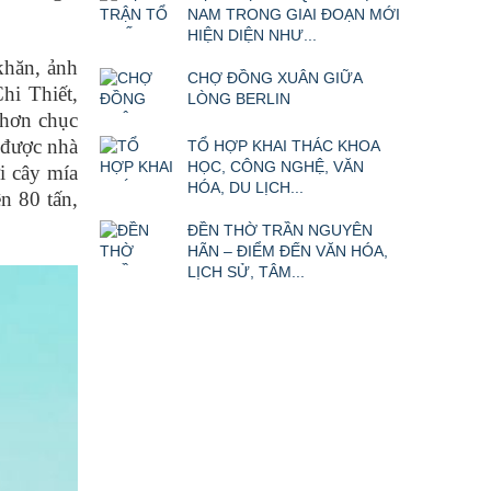
NAM TRONG GIAI ĐOẠN MỚI
HIỆN DIỆN NHƯ...
khăn, ảnh
CHỢ ĐỒNG XUÂN GIỮA
hi Thiết,
LÒNG BERLIN
 hơn chục
 được nhà
TỔ HỢP KHAI THÁC KHOA
HỌC, CÔNG NGHỆ, VĂN
i cây mía
HÓA, DU LỊCH...
n 80 tấn,
ĐỀN THỜ TRẦN NGUYÊN
HÃN – ĐIỂM ĐẾN VĂN HÓA,
LỊCH SỬ, TÂM...