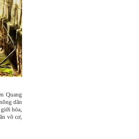
yên Quang
 nông dân
giới hóa,
ân vô cơ,