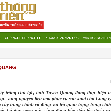
C
CHỮ NGHỀ CHỮ NGHIỆP
KHÔNG GIAN VĂN HÓA
VĂN HÓA DOANH N
 QUANG
ây trồng chủ lực, tỉnh Tuyên Quang đang thực hiện n
hục vùng nguyên liệu mía phục vụ sản xuất cho Công t
cây trồng chính và đóng vai trò quan trọng trong chư
ác hộ dân miền núi, vùng đồng bào dân tộc thiểu số