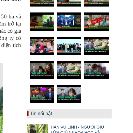
150 ha và
m trở lại
hác có giá
ông ty cổ
diện tích
Tin nổi bật
HÀN VŨ LINH - NGƯỜI GIỮ
LỬA GIỮA KHOA HỌC VÀ