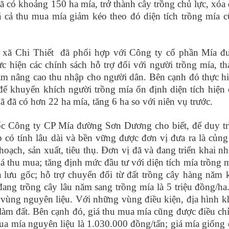
có khoảng 150 ha mía, trở thành cây trồng chủ lực, xóa 
cả thu mua mía giảm kéo theo đó diện tích trồng mía 
D xã Chi Thiết đã phối hợp với Công ty cổ phần Mía 
c hiện các chính sách hỗ trợ đối với người trồng mía, th
ằm nâng cao thu nhập cho người dân. Bên cạnh đó thực hiệ
 để khuyến khích người trồng mía ổn định diện tích hiện
đã có hơn 22 ha mía, tăng 6 ha so với niên vụ trước.
Công ty CP Mía đường Sơn Dương cho biết, để duy tr
p có tính lâu dài và bền vững được đơn vị đưa ra là củng
oạch, sản xuất, tiêu thụ. Đơn vị đã và đang triển khai nh
 thu mua; tăng định mức đầu tư với diện tích mía trồng m
ía lưu gốc; hỗ trợ chuyển đổi từ đất trồng cây hàng năm 
 đang trồng cây lâu năm sang trồng mía là 5 triệu đồng/ha
n vùng nguyên liệu. Với những vùng điều kiện, địa hình 
ư làm đất. Bên cạnh đó, giá thu mua mía cũng được điều ch
a mía nguyên liệu là 1.030.000 đồng/tấn; giá mía giống