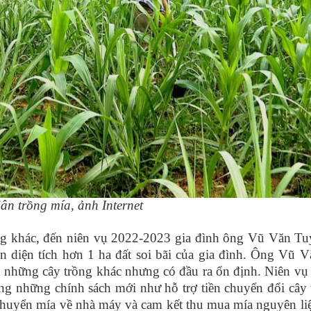
ân trồng mía, ảnh Internet
ồng khác, đến niên vụ 2022-2023 gia đình ông Vũ Văn Tu
ên diện tích hơn 1 ha đất soi bãi của gia đình. Ông Vũ 
n những cây trồng khác nhưng có đầu ra ổn định. Niên vụ
những chính sách mới như hỗ trợ tiền chuyển đổi cây 
 chuyển mía về nhà máy và cam kết thu mua mía nguyên liệ