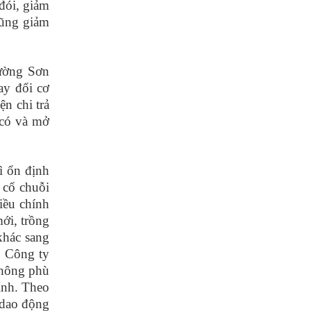
đói, giảm
cũng giảm
đường Sơn
ay đổi cơ
n chi trả
 có và mở
ì ổn định
 cố chuỗi
iều chính
ới, trồng
khác sang
. Công ty
không phù
ỉnh. Theo
 dao động