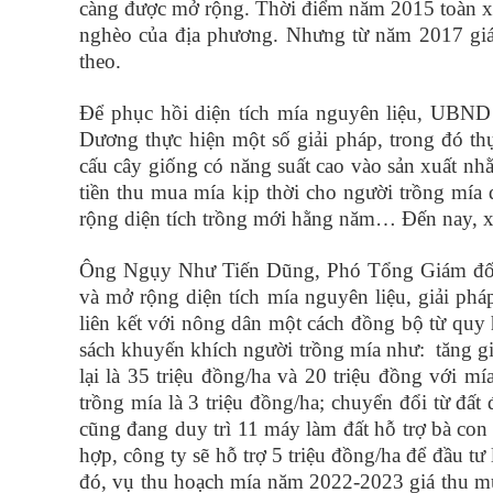
càng được mở rộng. Thời điểm năm 2015 toàn xã 
nghèo của địa phương. Nhưng từ năm 2017 giá 
theo.
Để phục hồi diện tích mía nguyên liệu, UBN
Dương thực hiện một số giải pháp, trong đó thự
cấu cây giống có năng suất cao vào sản xuất nh
tiền thu mua mía kịp thời cho người trồng mía
rộng diện tích trồng mới hằng năm… Đến nay, xã 
Ông Ngụy Như Tiến Dũng, Phó Tổng Giám đốc 
và mở rộng diện tích mía nguyên liệu, giải phá
liên kết với nông dân một cách đồng bộ từ quy h
sách khuyến khích người trồng mía như: tăng giá
lại là 35 triệu đồng/ha và 20 triệu đồng với m
trồng mía là 3 triệu đồng/ha; chuyển đổi từ đất
cũng đang duy trì 11 máy làm đất hỗ trợ bà co
hợp, công ty sẽ hỗ trợ 5 triệu đồng/ha để đầu t
đó, vụ thu hoạch mía năm 2022-2023 giá thu mu