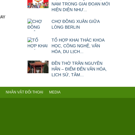
NAM TRONG GIAI ĐOẠN MỚI
HIỆN DIỆN NHƯ...
NAY
CHỢ ĐỒNG XUÂN GIỮA
LÒNG BERLIN
TỔ HỢP KHAI THÁC KHOA
HỌC, CÔNG NGHỆ, VĂN
HÓA, DU LỊCH...
ĐỀN THỜ TRẦN NGUYÊN
HÃN – ĐIỂM ĐẾN VĂN HÓA,
LỊCH SỬ, TÂM...
NHÂN VẬT ĐỐI THOẠI
MEDIA