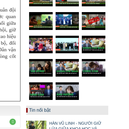
uân đội
ức quan
ối giữa
hội, giữ
cao hiệu
 bộ, đổi
Dân vận
nòng cốt
Tin nổi bật
HÀN VŨ LINH - NGƯỜI GIỮ
LỬA GIỮA KHOA HỌC VÀ