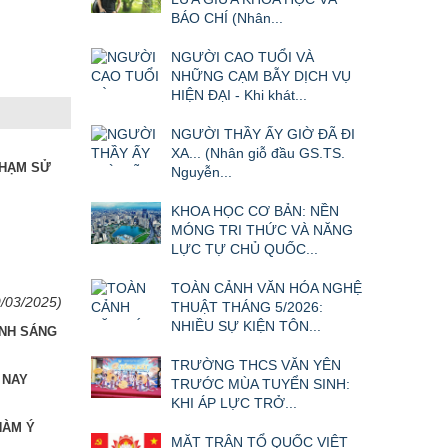
BÁO CHÍ (Nhân...
NGƯỜI CAO TUỔI VÀ
NHỮNG CẠM BẪY DỊCH VỤ
HIỆN ĐẠI - Khi khát...
NGƯỜI THẦY ẤY GIỜ ĐÃ ĐI
XA... (Nhân giỗ đầu GS.TS.
PHẠM SỬ
Nguyễn...
KHOA HỌC CƠ BẢN: NỀN
MÓNG TRI THỨC VÀ NĂNG
LỰC TỰ CHỦ QUỐC...
TOÀN CẢNH VĂN HÓA NGHỆ
9/03/2025)
THUẬT THÁNG 5/2026:
NHIỀU SỰ KIỆN TÔN...
ÁNH SÁNG
TRƯỜNG THCS VĂN YÊN
 NAY
TRƯỚC MÙA TUYỂN SINH:
KHI ÁP LỰC TRỞ...
HÀM Ý
MẶT TRẬN TỔ QUỐC VIỆT