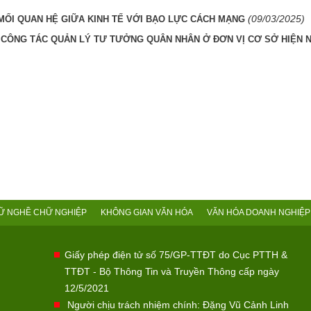
(09/03/2025)
MỐI QUAN HỆ GIỮA KINH TẾ VỚI BẠO LỰC CÁCH MẠNG
 CÔNG TÁC QUẢN LÝ TƯ TƯỞNG QUÂN NHÂN Ở ĐƠN VỊ CƠ SỞ HIỆN 
Ữ NGHỀ CHỮ NGHIỆP
KHÔNG GIAN VĂN HÓA
VĂN HÓA DOANH NGHIỆP
Giấy phép điện tử số 75/GP-TTĐT do Cục PTTH &
TTĐT - Bộ Thông Tin và Truyền Thông cấp ngày
12/5/2021
Người chịu trách nhiệm chính: Đặng Vũ Cảnh Linh