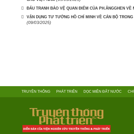
ĐẤU TRANH BẢO VỆ QUAN ĐIỂM CỦA PH.ĂNGGHEN VỀ 
VẬN DỤNG TƯ TƯỞNG HỒ CHÍ MINH VỀ CÁN BỘ TRONG
(09/03/2025)
TRUYỀN THỐNG
PHÁT TRIỂN
DỌC MIỀN ĐẤT NƯỚC
CH