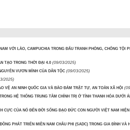
 NAM VỚI LÀO, CAMPUCHIA TRONG ĐẤU TRANH PHÒNG, CHỐNG TỘI 
(09/03/2025)
N TẠO TRONG THỜI ĐẠI 4.0
(09/03/2025)
 NGUYÊN VƯƠN MÌNH CỦA DÂN TỘC
03/2025)
(0
O VỆ AN NINH QUỐC GIA VÀ BẢO ĐẢM TRẬT TỰ, AN TOÀN XÃ HỘI
TRONG HỆ THỐNG TRUNG TÂM CHÍNH TRỊ Ở TỈNH THANH HÓA DƯỚI 
H CỰC CỦA NÓ ĐẾN ĐỜI SỐNG ĐẠO ĐỨC CON NGƯỜI VIỆT NAM HIỆN
ĐỒNG PHÁT TRIỂN MIỀN NAM CHÂU PHI (SADC) TRONG GIA ĐÌNH VÀ 