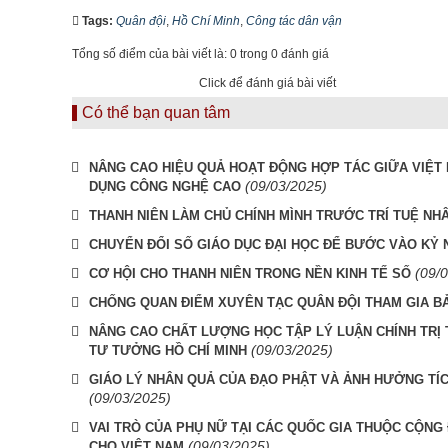
Tags:
Quân đội
,
Hồ Chí Minh
,
Công tác dân vận
Tổng số điểm của bài viết là: 0 trong 0 đánh giá
Click để đánh giá bài viết
Có thể bạn quan tâm
NÂNG CAO HIỆU QUẢ HOẠT ĐỘNG HỢP TÁC GIỮA VIỆT
(09/03/2025)
DỤNG CÔNG NGHỆ CAO
THANH NIÊN LÀM CHỦ CHÍNH MÌNH TRƯỚC TRÍ TUỆ NHÂ
CHUYỂN ĐỔI SỐ GIÁO DỤC ĐẠI HỌC ĐỂ BƯỚC VÀO KỶ
(09/
CƠ HỘI CHO THANH NIÊN TRONG NỀN KINH TẾ SỐ
CHỐNG QUAN ĐIỂM XUYÊN TẠC QUÂN ĐỘI THAM GIA BẢ
NÂNG CAO CHẤT LƯỢNG HỌC TẬP LÝ LUẬN CHÍNH TRỊ 
(09/03/2025)
TƯ TƯỞNG HỒ CHÍ MINH
GIÁO LÝ NHÂN QUẢ CỦA ĐẠO PHẬT VÀ ẢNH HƯỞNG TÍC
(09/03/2025)
VAI TRÒ CỦA PHỤ NỮ TẠI CÁC QUỐC GIA THUỘC CỘNG 
(09/03/2025)
CHO VIỆT NAM