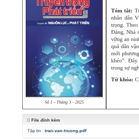
Tóm tắt:
T
nhân dân V
trọng. Theo
Đảng, Nhà n
vững an nin
quả dân vận
mới phương 
khéo”. Đây 
trong sự ng
Từ khóa:
Cô
Số 1 - Tháng 3 - 2025
File đính kèm
Tập tin :
tran-van-truong.pdf