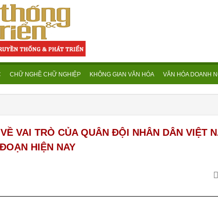
C
CHỮ NGHỀ CHỮ NGHIỆP
KHÔNG GIAN VĂN HÓA
VĂN HÓA DOANH N
VỀ VAI TRÒ CỦA QUÂN ĐỘI NHÂN DÂN VIỆT 
 ĐOẠN HIỆN NAY