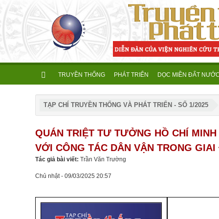
TRUYỀN THỐNG
PHÁT TRIỂN
DỌC MIỀN ĐẤT NƯỚ
TẠP CHÍ TRUYỀN THỐNG VÀ PHÁT TRIỂN - SỐ 1/2025
QUÁN TRIỆT TƯ TƯỞNG HỒ CHÍ MINH 
VỚI CÔNG TÁC DÂN VẬN TRONG GIAI
Tác giả bài viết:
Trần Văn Trường
Chủ nhật - 09/03/2025 20:57