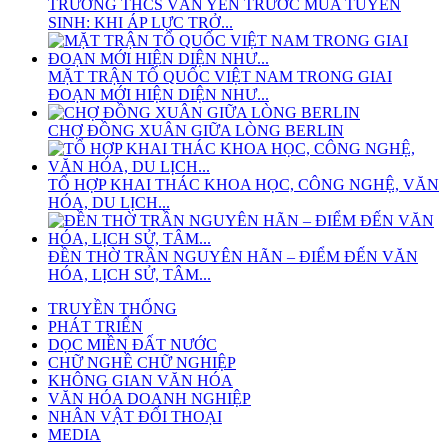
TRƯỜNG THCS VĂN YÊN TRƯỚC MÙA TUYỂN
SINH: KHI ÁP LỰC TRỞ...
MẶT TRẬN TỔ QUỐC VIỆT NAM TRONG GIAI
ĐOẠN MỚI HIỆN DIỆN NHƯ...
CHỢ ĐỒNG XUÂN GIỮA LÒNG BERLIN
TỔ HỢP KHAI THÁC KHOA HỌC, CÔNG NGHỆ, VĂN
HÓA, DU LỊCH...
ĐỀN THỜ TRẦN NGUYÊN HÃN – ĐIỂM ĐẾN VĂN
HÓA, LỊCH SỬ, TÂM...
TRUYỀN THỐNG
PHÁT TRIỂN
DỌC MIỀN ĐẤT NƯỚC
CHỮ NGHỀ CHỮ NGHIỆP
KHÔNG GIAN VĂN HÓA
VĂN HÓA DOANH NGHIỆP
NHÂN VẬT ĐỐI THOẠI
MEDIA