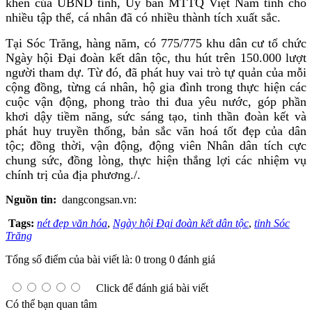
khen của UBND tỉnh, Ủy ban MTTQ Việt Nam tỉnh cho
nhiều tập thể, cá nhân đã có nhiều thành tích xuất sắc.
Tại Sóc Trăng, hàng năm, có 775/775 khu dân cư tổ chức
Ngày hội Đại đoàn kết dân tộc, thu hút trên 150.000 lượt
người tham dự. Từ đó, đã phát huy vai trò tự quản của mỗi
cộng đồng, từng cá nhân, hộ gia đình trong thực hiện các
cuộc vận động, phong trào thi đua yêu nước, góp phần
khơi dậy tiềm năng, sức sáng tạo, tinh thần đoàn kết và
phát huy truyền thống, bản sắc văn hoá tốt đẹp của dân
tộc; đồng thời, vận động, động viên Nhân dân tích cực
chung sức, đồng lòng, thực hiện thắng lợi các nhiệm vụ
chính trị của địa phương./.
Nguồn tin:
dangcongsan.vn:
Tags:
nét đẹp văn hóa
,
Ngày hội Đại đoàn kết dân tộc
,
tỉnh Sóc
Trăng
Tổng số điểm của bài viết là: 0 trong 0 đánh giá
Click để đánh giá bài viết
Có thể bạn quan tâm