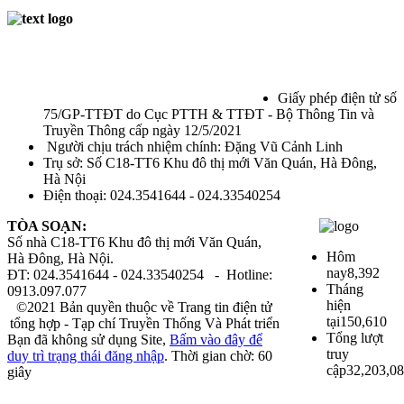
Giấy phép điện tử số
75/GP-TTĐT do Cục PTTH & TTĐT - Bộ Thông Tin và
Truyền Thông cấp ngày 12/5/2021
Người chịu trách nhiệm chính: Đặng Vũ Cảnh Linh
Trụ sở: Số C18-TT6 Khu đô thị mới Văn Quán, Hà Đông,
Hà Nội
Điện thoại: 024.3541644 - 024.33540254
TÒA SOẠN:
Số nhà C18-TT6 Khu đô thị mới Văn Quán,
Hôm
Hà Đông, Hà Nội.
nay
8,392
ĐT: 024.3541644 - 024.33540254 - Hotline:
Tháng
0913.097.077
hiện
©2021 Bản quyền thuộc về Trang tin điện tử
tại
150,610
tổng hợp - Tạp chí Truyền Thống Và Phát triển
Tổng lượt
Bạn đã không sử dụng Site,
Bấm vào đây để
truy
duy trì trạng thái đăng nhập
. Thời gian chờ:
60
cập
32,203,0
giây