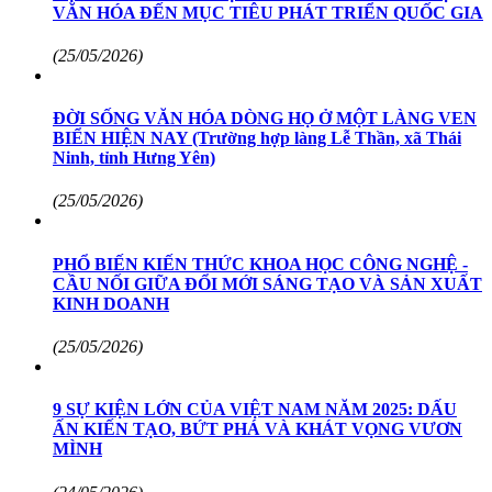
VĂN HÓA ĐẾN MỤC TIÊU PHÁT TRIỂN QUỐC GIA
(25/05/2026)
ĐỜI SỐNG VĂN HÓA DÒNG HỌ Ở MỘT LÀNG VEN
BIỂN HIỆN NAY (Trường hợp làng Lễ Thần, xã Thái
Ninh, tỉnh Hưng Yên)
(25/05/2026)
PHỔ BIẾN KIẾN THỨC KHOA HỌC CÔNG NGHỆ -
CẦU NỐI GIỮA ĐỔI MỚI SÁNG TẠO VÀ SẢN XUẤT
KINH DOANH
(25/05/2026)
9 SỰ KIỆN LỚN CỦA VIỆT NAM NĂM 2025: DẤU
ẤN KIẾN TẠO, BỨT PHÁ VÀ KHÁT VỌNG VƯƠN
MÌNH