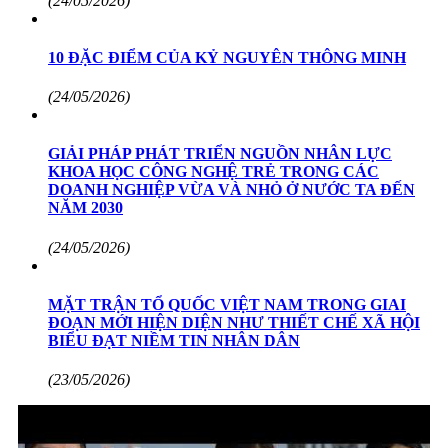
(24/05/2026)
10 ĐẶC ĐIỂM CỦA KỶ NGUYÊN THÔNG MINH
(24/05/2026)
GIẢI PHÁP PHÁT TRIỂN NGUỒN NHÂN LỰC
KHOA HỌC CÔNG NGHỆ TRẺ TRONG CÁC
DOANH NGHIỆP VỪA VÀ NHỎ Ở NƯỚC TA ĐẾN
NĂM 2030
(24/05/2026)
MẶT TRẬN TỔ QUỐC VIỆT NAM TRONG GIAI
ĐOẠN MỚI HIỆN DIỆN NHƯ THIẾT CHẾ XÃ HỘI
BIỂU ĐẠT NIỀM TIN NHÂN DÂN
(23/05/2026)