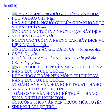
Tin nổi bật
HÀN VŨ LINH - NGƯỜI GIỮ LỬA GIỮA KHOA HỌC
VÀ BÁO CHÍ (Nhân...
NGƯỜI CAO TUỔI VÀ NHỮNG CẠM BẪY DỊCH VỤ
HIỆN ĐẠI - Khi khát...
NGƯỜI THẦY ẤY GIỜ ĐÃ ĐI XA... (Nhân giỗ đầu
GS.TS. Nguyễn...
KHOA HỌC CƠ BẢN: NỀN MÓNG TRI THỨC VÀ
NĂNG LỰC TỰ CHỦ QUỐC...
TOÀN CẢNH VĂN HÓA NGHỆ THUẬT THÁNG
5/2026: NHIỀU SỰ KIỆN TÔN...