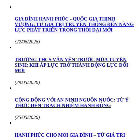
GIA ĐÌNH HẠNH PHÚC - QUỐC GIA THỊNH
VƯỢNG: TỪ GIÁ TRỊ TRUYỀN THỐNG ĐẾN NĂNG
LỰC PHÁT TRIỂN TRONG THỜI ĐẠI MỚI
(22/06/2026)
TRƯỜNG THCS VĂN YÊN TRƯỚC MÙA TUYỂN
SINH: KHI ÁP LỰC TRỞ THÀNH ĐỘNG LỰC ĐỔI
MỚI
(29/05/2026)
CỘNG ĐỒNG VỚI AN NINH NGUỒN NƯỚC: TỪ Ý
THỨC ĐẾN TRÁCH NHIỆM HÀNH ĐỘNG
(25/05/2026)
HẠNH PHÚC CHO MỌI GIA ĐÌNH – TỪ GIÁ TRỊ