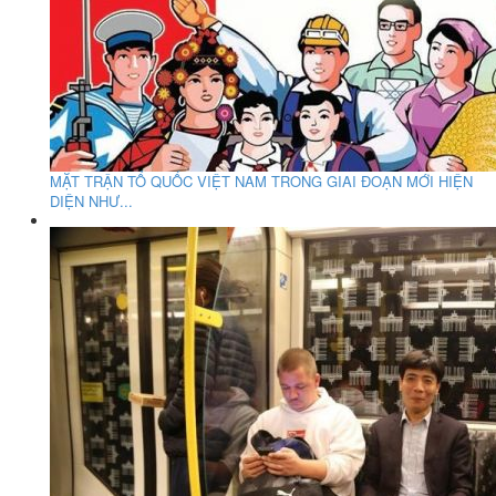
MẶT TRẬN TỔ QUỐC VIỆT NAM TRONG GIAI ĐOẠN MỚI HIỆN
DIỆN NHƯ...