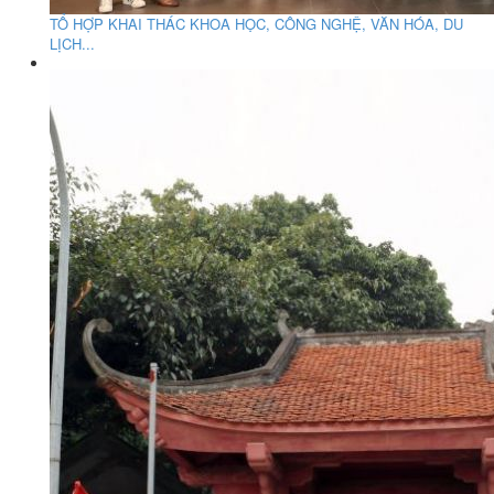
TỔ HỢP KHAI THÁC KHOA HỌC, CÔNG NGHỆ, VĂN HÓA, DU
LỊCH...