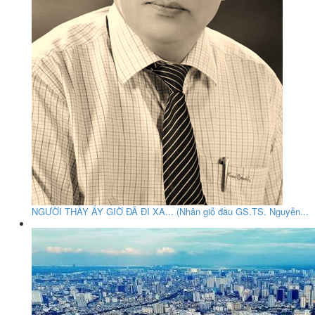
NGƯỜI THẦY ẤY GIỜ ĐÃ ĐI XA... (Nhân giỗ đầu GS.TS. Nguyễn...