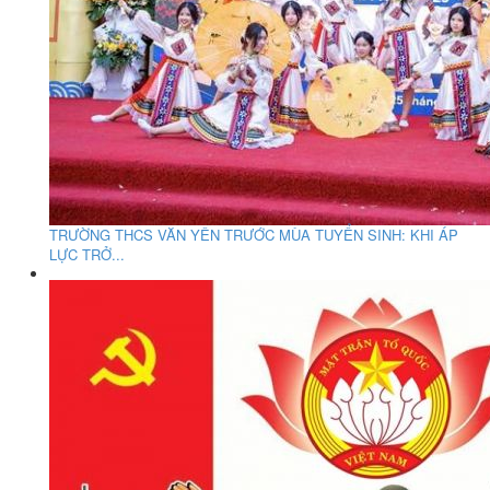
TRƯỜNG THCS VĂN YÊN TRƯỚC MÙA TUYỂN SINH: KHI ÁP
LỰC TRỞ...