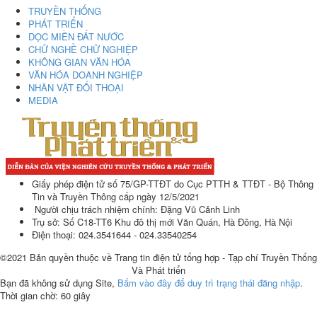
TRUYỀN THỐNG
PHÁT TRIỂN
DỌC MIỀN ĐẤT NƯỚC
CHỮ NGHỀ CHỮ NGHIỆP
KHÔNG GIAN VĂN HÓA
VĂN HÓA DOANH NGHIỆP
NHÂN VẬT ĐỐI THOẠI
MEDIA
Giấy phép điện tử số 75/GP-TTĐT do Cục PTTH & TTĐT - Bộ Thông
Tin và Truyền Thông cấp ngày 12/5/2021
Người chịu trách nhiệm chính: Đặng Vũ Cảnh Linh
Trụ sở: Số C18-TT6 Khu đô thị mới Văn Quán, Hà Đông, Hà Nội
Điện thoại: 024.3541644 - 024.33540254
©2021 Bản quyền thuộc về Trang tin điện tử tổng hợp - Tạp chí Truyền Thống
Và Phát triển
Bạn đã không sử dụng Site,
Bấm vào đây để duy trì trạng thái đăng nhập
.
Thời gian chờ:
60
giây