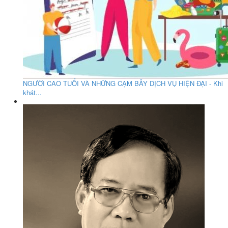
NGƯỜI CAO TUỔI VÀ NHỮNG CẠM BẪY DỊCH VỤ HIỆN ĐẠI - Khi
khát...