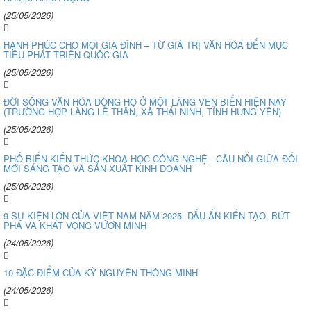
(25/05/2026)
HẠNH PHÚC CHO MỌI GIA ĐÌNH – TỪ GIÁ TRỊ VĂN HÓA ĐẾN MỤC
TIÊU PHÁT TRIỂN QUỐC GIA
(25/05/2026)
ĐỜI SỐNG VĂN HÓA DÒNG HỌ Ở MỘT LÀNG VEN BIỂN HIỆN NAY
(TRƯỜNG HỢP LÀNG LỄ THẦN, XÃ THÁI NINH, TỈNH HƯNG YÊN)
(25/05/2026)
PHỔ BIẾN KIẾN THỨC KHOA HỌC CÔNG NGHỆ - CẦU NỐI GIỮA ĐỔI
MỚI SÁNG TẠO VÀ SẢN XUẤT KINH DOANH
(25/05/2026)
9 SỰ KIỆN LỚN CỦA VIỆT NAM NĂM 2025: DẤU ẤN KIẾN TẠO, BỨT
PHÁ VÀ KHÁT VỌNG VƯƠN MÌNH
(24/05/2026)
10 ĐẶC ĐIỂM CỦA KỶ NGUYÊN THÔNG MINH
(24/05/2026)