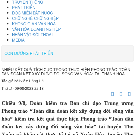
TRUYỀN THỐNG
PHÁT TRIỂN
DỌC MIỀN ĐẤT NƯỚC
CHỮ NGHỀ CHỮ NGHIỆP
KHÔNG GIAN VĂN HÓA
VĂN HÓA DOANH NGHIỆP
NHÂN VẬT ĐỐI THOẠI
MEDIA
CON ĐƯỜNG PHÁT TRIỂN
NHIỀU KẾT QUẢ TÍCH CỰC TRONG THỰC HIỆN PHONG TRÀO “TOÀN
DÂN ĐOÀN KẾT XÂY DỰNG ĐỜI SỐNG VĂN HÓA" TẠI THANH HÓA
Tác giả bài viết:
Hồng Hà
Thứ tư - 09/08/2023 22:18
Chiều 9/8, Đoàn kiểm tra Ban chỉ đạo Trung ương
Phong trào “Toàn dân đoàn kết xây dựng đời sống văn
hóa” kiểm tra kết quả thực hiện Phong trào “Toàn dân
đoàn kết xây dựng đời sống văn hóa” tại huyện Thọ
Xuân và khảo sát thực tế tại xã Xuân Hòa, huyện Thọ