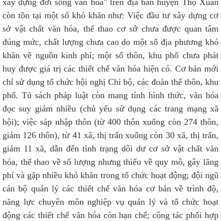
xây dựng đời sống văn hóa" trên địa bàn huyện Thọ Xuân
còn tồn tại một số khó khăn như: Việc đầu tư xây dựng cơ
sở vật chất văn hóa, thể thao cơ sở chưa được quan tâm
đúng mức, chất lượng chưa cao do một số địa phương khó
khăn về nguồn kinh phí; một số thôn, khu phố chưa phát
huy được giá trị các thiết chế văn hóa hiện có. Cơ bản mới
chỉ sử dụng tổ chức hội nghị Chi bộ, các đoàn thể thôn, khu
phố. Tủ sách pháp luật còn mang tính hình thức, văn hóa
đọc suy giảm nhiều (chủ yếu sử dụng các trang mạng xã
hội); việc sáp nhập thôn (từ 400 thôn xuống còn 274 thôn,
giảm 126 thôn), từ 41 xã, thị trấn xuống còn 30 xã, thị trấn,
giảm 11 xã, dẫn đến tình trạng dôi dư cơ sở vật chất văn
hóa, thể thao về số lượng nhưng thiếu về quy mô, gây lãng
phí và gặp nhiều khó khăn trong tổ chức hoạt động; đội ngũ
cán bộ quản lý các thiết chế văn hóa cơ bản về trình độ,
năng lực chuyên môn nghiệp vụ quản lý và tổ chức hoạt
động các thiết chế văn hóa còn hạn chế; công tác phối hợp