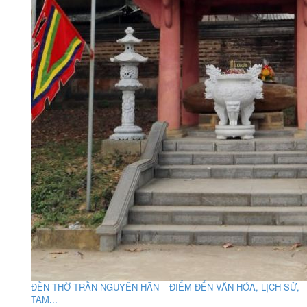
ĐỀN THỜ TRẦN NGUYÊN HÃN – ĐIỂM ĐẾN VĂN HÓA, LỊCH SỬ,
TÂM...