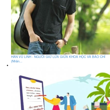
HÀN VŨ LINH - NGƯỜI GIỮ LỬA GIỮA KHOA HỌC VÀ BÁO CHÍ
(Nhân...