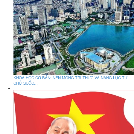
KHOA HỌC CƠ BẢN: NỀN MÓNG TRI THỨC VÀ NĂNG LỰC TỰ
CHỦ QUỐC...