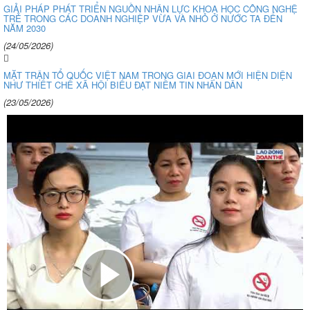
GIẢI PHÁP PHÁT TRIỂN NGUỒN NHÂN LỰC KHOA HỌC CÔNG NGHỆ
TRẺ TRONG CÁC DOANH NGHIỆP VỪA VÀ NHỎ Ở NƯỚC TA ĐẾN
NĂM 2030
(24/05/2026)
MẶT TRẬN TỔ QUỐC VIỆT NAM TRONG GIAI ĐOẠN MỚI HIỆN DIỆN
NHƯ THIẾT CHẾ XÃ HỘI BIỂU ĐẠT NIỀM TIN NHÂN DÂN
(23/05/2026)