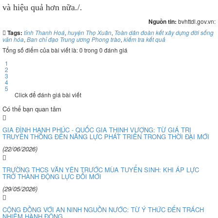
và hiệu quả hơn nữa./.
Nguồn tin:
bvhttdl.gov.vn:
Tags:
tỉnh Thanh Hoá
,
huyện Thọ Xuân
,
Toàn dân đoàn kết xây dựng đời sống
văn hóa
,
Ban chỉ đạo Trung ương Phong trào
,
kiểm tra kết quả
Tổng số điểm của bài viết là: 0 trong 0 đánh giá
1
2
3
4
5
Click để đánh giá bài viết
Có thể bạn quan tâm
GIA ĐÌNH HẠNH PHÚC - QUỐC GIA THỊNH VƯỢNG: TỪ GIÁ TRỊ
TRUYỀN THỐNG ĐẾN NĂNG LỰC PHÁT TRIỂN TRONG THỜI ĐẠI MỚI
(22/06/2026)
TRƯỜNG THCS VĂN YÊN TRƯỚC MÙA TUYỂN SINH: KHI ÁP LỰC
TRỞ THÀNH ĐỘNG LỰC ĐỔI MỚI
(29/05/2026)
CỘNG ĐỒNG VỚI AN NINH NGUỒN NƯỚC: TỪ Ý THỨC ĐẾN TRÁCH
NHIỆM HÀNH ĐỘNG