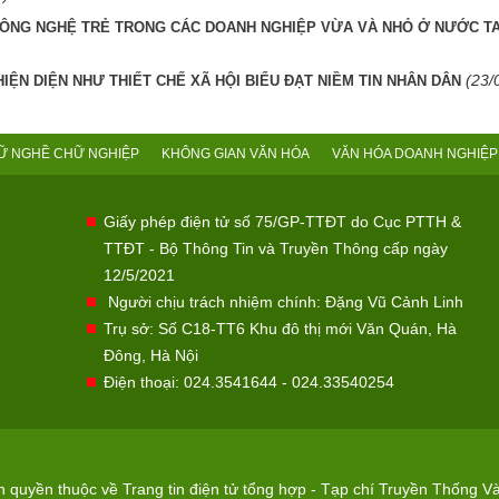
CÔNG NGHỆ TRẺ TRONG CÁC DOANH NGHIỆP VỪA VÀ NHỎ Ở NƯỚC T
(23/
IỆN DIỆN NHƯ THIẾT CHẾ XÃ HỘI BIỂU ĐẠT NIỀM TIN NHÂN DÂN
Ữ NGHỀ CHỮ NGHIỆP
KHÔNG GIAN VĂN HÓA
VĂN HÓA DOANH NGHIỆP
Giấy phép điện tử số 75/GP-TTĐT do Cục PTTH &
TTĐT - Bộ Thông Tin và Truyền Thông cấp ngày
12/5/2021
Người chịu trách nhiệm chính: Đặng Vũ Cảnh Linh
Trụ sở: Số C18-TT6 Khu đô thị mới Văn Quán, Hà
Đông, Hà Nội
Điện thoại: 024.3541644 - 024.33540254
quyền thuộc về Trang tin điện tử tổng hợp - Tạp chí Truyền Thống Và