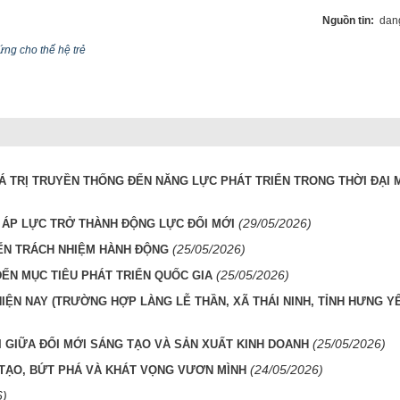
Nguồn tin:
dang
ứng cho thế hệ trẻ
IÁ TRỊ TRUYỀN THỐNG ĐẾN NĂNG LỰC PHÁT TRIỂN TRONG THỜI ĐẠI 
(29/05/2026)
 ÁP LỰC TRỞ THÀNH ĐỘNG LỰC ĐỔI MỚI
(25/05/2026)
ẾN TRÁCH NHIỆM HÀNH ĐỘNG
(25/05/2026)
ĐẾN MỤC TIÊU PHÁT TRIỂN QUỐC GIA
ỆN NAY (TRƯỜNG HỢP LÀNG LỄ THẦN, XÃ THÁI NINH, TỈNH HƯNG Y
(25/05/2026)
I GIỮA ĐỔI MỚI SÁNG TẠO VÀ SẢN XUẤT KINH DOANH
(24/05/2026)
N TẠO, BỨT PHÁ VÀ KHÁT VỌNG VƯƠN MÌNH
6)