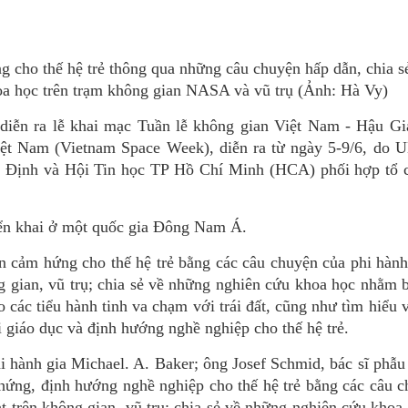
 cho thế hệ trẻ thông qua những câu chuyện hấp dẫn, chia 
hoa học trên trạm không gian NASA và vũ trụ (Ảnh: Hà Vy)
 diễn ra lễ khai mạc Tuần lễ không gian Việt Nam - Hậu Gi
ệt Nam (Vietnam Space Week), diễn ra từ ngày 5-9/6, do 
ịnh và Hội Tin học TP Hồ Chí Minh (HCA) phối hợp tổ 
riển khai ở một quốc gia Đông Nam Á.
 cảm hứng cho thế hệ trẻ bằng các câu chuyện của phi hành
g gian, vũ trụ; chia sẻ về những nghiên cứu khoa học nhằm b
o các tiểu hành tinh va chạm với trái đất, cũng như tìm hiểu 
i giáo dục và định hướng nghề nghiệp cho thế hệ trẻ.
i hành gia Michael. A. Baker; ông Josef Schmid, bác sĩ phẫu 
ứng, định hướng nghề nghiệp cho thế hệ trẻ bằng các câu c
ạt trên không gian, vũ trụ; chia sẻ về những nghiên cứu kho