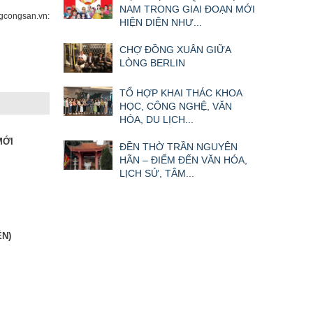
NAM TRONG GIAI ĐOẠN MỚI
congsan.vn:
HIỆN DIỆN NHƯ...
CHỢ ĐỒNG XUÂN GIỮA
LÒNG BERLIN
TỔ HỢP KHAI THÁC KHOA
HỌC, CÔNG NGHỆ, VĂN
HÓA, DU LỊCH...
MỚI
ĐỀN THỜ TRẦN NGUYÊN
HÃN – ĐIỂM ĐẾN VĂN HÓA,
LỊCH SỬ, TÂM...
ÊN)