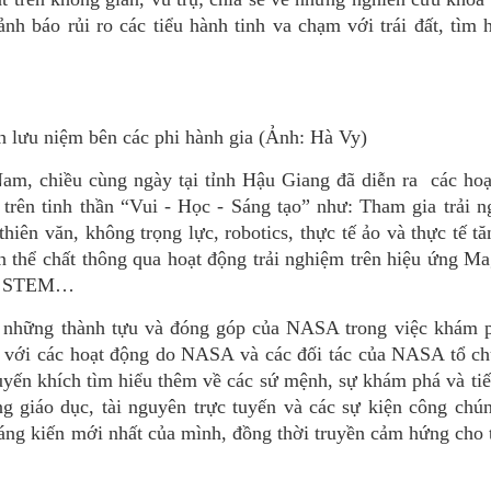
ảnh báo rủi ro các tiểu hành tinh va chạm với trái đất, tìm 
 lưu niệm bên các phi hành gia (Ảnh: Hà Vy)
m, chiều cùng ngày tại tỉnh Hậu Giang đã diễn ra các hoạ
trên tinh thần “Vui - Học - Sáng tạo” như: Tham gia trải 
thiên văn, không trọng lực, robotics, thực tế ảo và thực tế t
iển thể chất thông qua hoạt động trải nghiệm trên hiệu ứng Ma
thi STEM…
 những thành tựu và đóng góp của NASA trong việc khám 
hệ với các hoạt động do NASA và các đối tác của NASA tổ c
uyến khích tìm hiểu thêm về các sứ mệnh, sự khám phá và tiế
 giáo dục, tài nguyên trực tuyến và các sự kiện công ch
sáng kiến mới nhất của mình, đồng thời truyền cảm hứng cho 