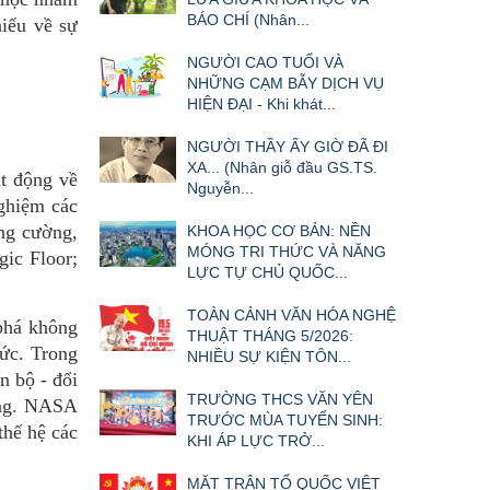
BÁO CHÍ (Nhân...
hiểu về sự
NGƯỜI CAO TUỔI VÀ
NHỮNG CẠM BẪY DỊCH VỤ
HIỆN ĐẠI - Khi khát...
NGƯỜI THẦY ẤY GIỜ ĐÃ ĐI
XA... (Nhân giỗ đầu GS.TS.
t động về
Nguyễn...
nghiệm các
ăng cường,
KHOA HỌC CƠ BẢN: NỀN
MÓNG TRI THỨC VÀ NĂNG
gic Floor;
LỰC TỰ CHỦ QUỐC...
TOÀN CẢNH VĂN HÓA NGHỆ
phá không
THUẬT THÁNG 5/2026:
hức. Trong
NHIỀU SỰ KIỆN TÔN...
n bộ - đổi
TRƯỜNG THCS VĂN YÊN
úng. NASA
TRƯỚC MÙA TUYỂN SINH:
thế hệ các
KHI ÁP LỰC TRỞ...
MẶT TRẬN TỔ QUỐC VIỆT