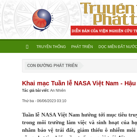
TRUYỀN THỐNG
PHÁT TRIỂN
DỌC MIỀN ĐẤT NƯỚ
CON ĐƯỜNG PHÁT TRIỂN
Khai mạc Tuần lễ NASA Việt Nam - Hậu
Tác giả bài viết:
An Nhiên
Thứ ba - 06/06/2023 03:10
Tuần lễ NASA Việt Nam hướng tới mục tiêu truy
trong môi trường làm việc và sinh hoạt của h
nhằm bảo vệ trái đất, giảm thiểu ô nhiễm môi 