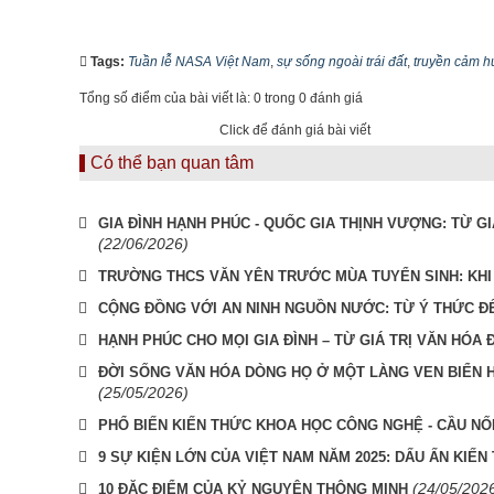
Tags:
Tuần lễ NASA Việt Nam
,
sự sống ngoài trái đất
,
truyền cảm h
Tổng số điểm của bài viết là: 0 trong 0 đánh giá
Click để đánh giá bài viết
Có thể bạn quan tâm
GIA ĐÌNH HẠNH PHÚC - QUỐC GIA THỊNH VƯỢNG: TỪ G
(22/06/2026)
TRƯỜNG THCS VĂN YÊN TRƯỚC MÙA TUYỂN SINH: KHI
CỘNG ĐỒNG VỚI AN NINH NGUỒN NƯỚC: TỪ Ý THỨC Đ
HẠNH PHÚC CHO MỌI GIA ĐÌNH – TỪ GIÁ TRỊ VĂN HÓA 
ĐỜI SỐNG VĂN HÓA DÒNG HỌ Ở MỘT LÀNG VEN BIỂN HI
(25/05/2026)
PHỔ BIẾN KIẾN THỨC KHOA HỌC CÔNG NGHỆ - CẦU NỐ
9 SỰ KIỆN LỚN CỦA VIỆT NAM NĂM 2025: DẤU ẤN KIẾ
(24/05/202
10 ĐẶC ĐIỂM CỦA KỶ NGUYÊN THÔNG MINH