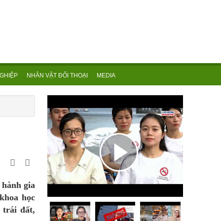
GHIỆP
NHÂN VẬT ĐỐI THOẠI
MEDIA
 hành gia
 khoa học
trái đất,