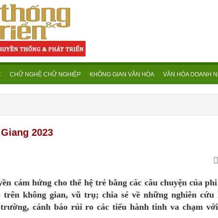
C
CHỮ NGHỀ CHỮ NGHIỆP
KHÔNG GIAN VĂN HÓA
VĂN HÓA DOANH N
 Giang 2023
ền cảm hứng cho thế hệ trẻ bằng các câu chuyện của phi
ọ trên không gian, vũ trụ; chia sẻ về những nghiên cứu
trường, cảnh báo rủi ro các tiểu hành tinh va chạm với 