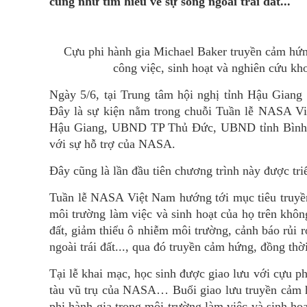
cũng như tìm hiểu về sự sống ngoài trái đất...
Cựu phi hành gia Michael Baker truyền cảm hứng
công việc, sinh hoạt và nghiên cứu k
Ngày 5/6, tại Trung tâm hội nghị tỉnh Hậu Giang
Đây là sự kiện nằm trong chuỗi Tuần lễ NASA Vi
Hậu Giang, UBND TP Thủ Đức, UBND tỉnh Bình Đ
với sự hỗ trợ của NASA.
Đây cũng là lần đầu tiên chương trình này được t
Tuần lễ NASA Việt Nam hướng tới mục tiêu truyền
môi trường làm việc và sinh hoạt của họ trên khôn
đất, giảm thiểu ô nhiễm môi trường, cảnh báo rủi r
ngoài trái đất..., qua đó truyền cảm hứng, đồng thờ
Tại lễ khai mạc, học sinh được giao lưu với cựu ph
tàu vũ trụ của NASA… Buổi giao lưu truyền cảm h
phi hành gia trong môi trường làm việc và sinh ho