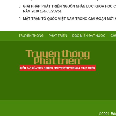
GIẢI PHÁP PHÁT TRIỂN NGUỒN NHÂN LỰC KHOA HỌC 
(24/05/2026)
NĂM 2030
MẶT TRẬN TỔ QUỐC VIỆT NAM TRONG GIAI ĐOẠN MỚI H
TRUYỀN THỐNG
PHÁT TRIỂN
DỌC MIỀN ĐẤT NƯỚC
CH
©2021 Bản 