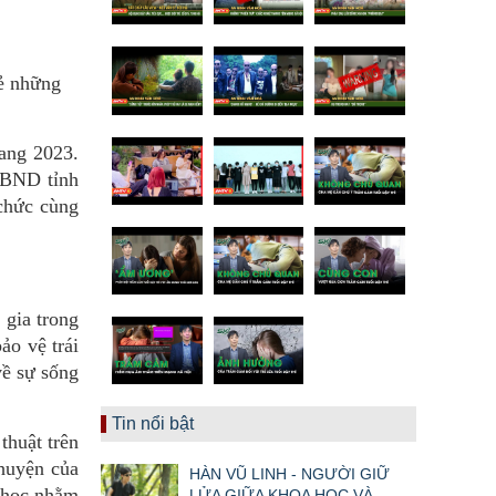
sẻ những
ang 2023.
UBND tỉnh
chức cùng
 gia trong
ảo vệ trái
về sự sống
Tin nổi bật
thuật trên
huyện của
HÀN VŨ LINH - NGƯỜI GIỮ
a học nhằm
LỬA GIỮA KHOA HỌC VÀ