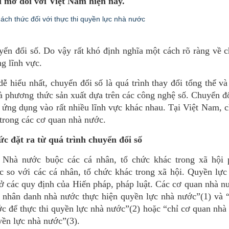
i mở đối với Việt Nam hiện nay.
uyển đổi số. Do vậy rất khó định nghĩa một cách rõ ràng về 
ng lĩnh vực.
ễ hiểu nhất, chuyển đổi số là quá trình thay đổi tổng thể và
và phương thức sản xuất dựa trên các công nghệ số.​ Chuyển đ
c ứng dụng vào rất nhiều lĩnh vực khác nhau. Tại Việt Nam, 
trong các cơ quan nhà nước.
c đặt ra từ quá trình chuyển đổi số
Nhà nước buộc các cá nhân, tổ chức khác trong xã hội 
 so với các cá nhân, tổ chức khác trong xã hội. Quyền lực
sở các quy định của Hiến pháp, pháp luật. Các cơ quan nhà 
, nhân danh nhà nước thực hiện quyền lực nhà nước”(1) và 
c để thực thi quyền lực nhà nước”(2) hoặc “chỉ cơ quan nh
ền lực nhà nước”(3).