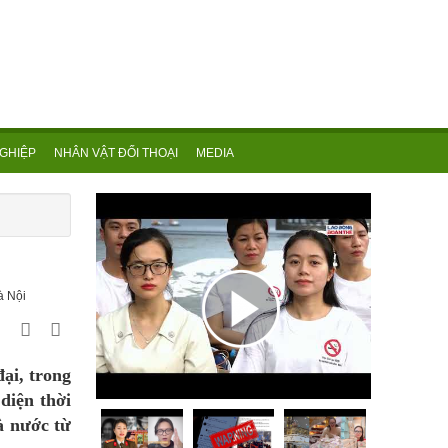
GHIỆP
NHÂN VẬT ĐỐI THOẠI
MEDIA
à Nội
ại, trong
diện thời
à nước từ