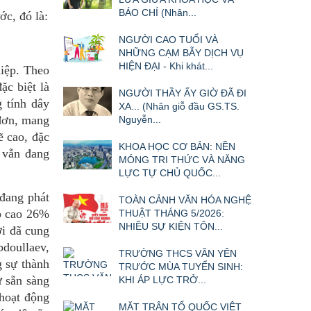
BÁO CHÍ (Nhân...
ớc, đó là:
NGƯỜI CAO TUỔI VÀ
NHỮNG CẠM BẪY DỊCH VỤ
HIỆN ĐẠI - Khi khát...
hiệp. Theo
ặc biệt là
NGƯỜI THẦY ẤY GIỜ ĐÃ ĐI
g tính dây
XA... (Nhân giỗ đầu GS.TS.
 đơn, mang
Nguyễn...
ẽ cao, đặc
KHOA HỌC CƠ BẢN: NỀN
p vẫn đang
MÓNG TRI THỨC VÀ NĂNG
LỰC TỰ CHỦ QUỐC...
 đang phát
TOÀN CẢNH VĂN HÓA NGHỆ
ệp cao 26%
THUẬT THÁNG 5/2026:
NHIỀU SỰ KIỆN TÔN...
ời đã cung
bdoullaev,
TRƯỜNG THCS VĂN YÊN
g sự thành
TRƯỚC MÙA TUYỂN SINH:
ự sẵn sàng
KHI ÁP LỰC TRỞ...
 hoạt động
MẶT TRẬN TỔ QUỐC VIỆT