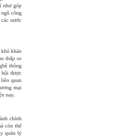
ví như góp
i ngũ công
ủ các nước
p khó khăn
òn thấp so
nghệ thông
ã hội được
 liên quan
thương mại
ện nay.
c
ành chính
mà còn thể
y quản lý