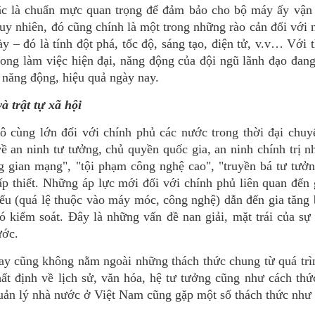
bậc là chuẩn mực quan trọng để đảm bảo cho bộ máy ấy vận
 tuy nhiên, đó cũng chính là một trong những rào cản đối với
 – đó là tính đột phá, tốc độ, sáng tạo, điện tử, v.v… Với t
hong làm việc hiện đại, năng động của đội ngũ lãnh đạo đan
ủ năng động, hiệu quả ngày nay.
à trật tự xã hội
ô cùng lớn đối với chính phủ các nước trong thời đại chuy
ề an ninh tư tưởng, chủ quyền quốc gia, an ninh chính trị 
g gian mạng", "tội phạm công nghệ cao", "truyền bá tư tưở
cấp thiết. Những áp lực mới đối với chính phủ liên quan đến 
yếu (quá lệ thuộc vào máy móc, công nghệ) dẫn đến gia tăng
 kiểm soát. Đây là những vấn đề nan giải, mặt trái của sự 
ước.
ay cũng không nằm ngoài những thách thức chung từ quá trì
ất định về lịch sử, văn hóa, hệ tư tưởng cũng như cách thứ
 quản lý nhà nước ở Việt Nam cũng gặp một số thách thức như 