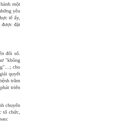
 hành một
 những yêu
hực tế ấy,
g được đặt
ển đổi số.
như "không
ng"…; cho
giải quyết
 bệnh trầm
phát triển
nh chuyển
c tổ chức,
sau: