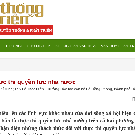
C
CHỮ NGHỀ CHỮ NGHIỆP
KHÔNG GIAN VĂN HÓA
VĂN HÓA DOANH N
hực thi quyền lực nhà nước
Chí Minh; ThS Lê Thạc Diên - Trường Đào tạo cán bộ Lê Hồng Phong, thành phố H
ều lên các lĩnh vực khác nhau của đời sống xã hội hiện đ
 bản là thực thi quyền lực nhà nước) trên cả hai phương 
 nhận diện những thách thức đối với thực thi quyền lực nh