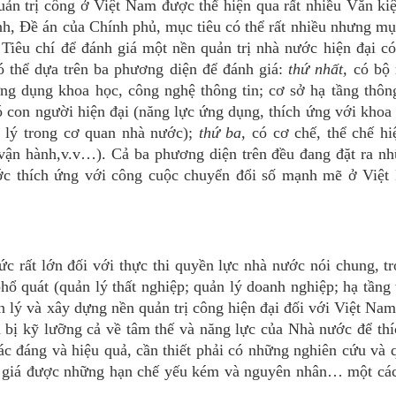
uản trị công ở Việt Nam được thể hiện qua rất nhiều Văn k
h, Đề án của Chính phủ, mục tiêu có thể rất nhiều nhưng mụ
 Tiêu chí để đánh giá một nền quản trị nhà nước hiện đại c
có thể dựa trên ba phương diện để đánh giá:
thứ nhất,
có bộ 
ng dụng khoa học, công nghệ thông tin; cơ sở hạ tầng thông
ó con người hiện đại (năng lực ứng dụng, thích ứng với khoa
n lý trong cơ quan nhà nước);
thứ ba,
có cơ chế, thể chế hi
 vận hành,v.v…). Cả ba phương diện trên đều đang đặt ra n
 nước thích ứng với công cuộc chuyển đổi số mạnh mẽ ở Việ
c rất lớn đối với thực thi quyền lực nhà nước nói chung, t
 quát (quản lý thất nghiệp; quản lý doanh nghiệp; hạ tầng 
n lý và xây dựng nền quản trị công hiện đại đối với Việt Nam
 bị kỹ lưỡng cả về tâm thế và năng lực của Nhà nước để th
c đáng và hiệu quả, cần thiết phải có những nghiên cứu và 
ánh giá được những hạn chế yếu kém và nguyên nhân… một cá