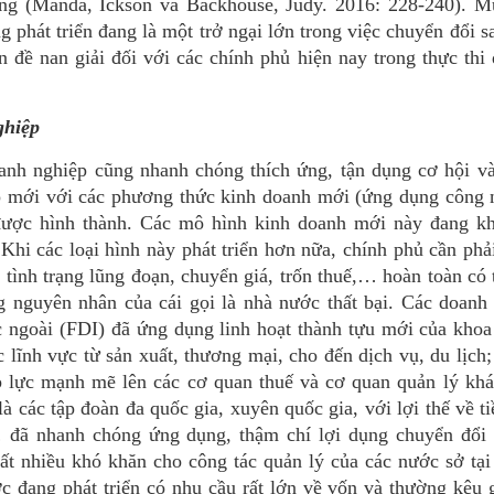
ông (Manda, Ickson và Backhouse, Judy. 2016: 228-240). M
 phát triển đang là một trở ngại lớn trong việc chuyển đổi s
ấn đề nan giải đối với các chính phủ hiện nay trong thực thi
ghiệp
oanh nghiệp cũng nhanh chóng thích ứng, tận dụng cơ hội v
p mới với các phương thức kinh doanh mới (ứng dụng công 
ược hình thành. Các mô hình kinh doanh mới này đang kh
 Khi các loại hình này phát triển hơn nữa, chính phủ cần phả
nh tình trạng lũng đoạn, chuyển giá, trốn thuế,… hoàn toàn có 
g nguyên nhân của cái gọi là nhà nước thất bại. Các doanh
c ngoài (FDI) đã ứng dụng linh hoạt thành tựu mới của kho
c lĩnh vực từ sản xuất, thương mại, cho đến dịch vụ, du lịch;
áp lực mạnh mẽ lên các cơ quan thuế và cơ quan quản lý kh
 các tập đoàn đa quốc gia, xuyên quốc gia, với lợi thế về ti
 đã nhanh chóng ứng dụng, thậm chí lợi dụng chuyển đổi s
ất nhiều khó khăn cho công tác quản lý của các nước sở tại
 đang phát triển có nhu cầu rất lớn về vốn và thường kêu 