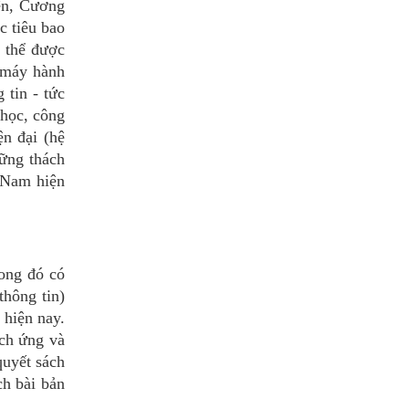
iện, Cương
c tiêu bao
ó thể được
máy hành
 tin - tức
 học, công
ện đại (hệ
hững thách
t Nam hiện
rong đó có
thông tin)
 hiện nay.
ích ứng và
quyết sách
ch bài bản