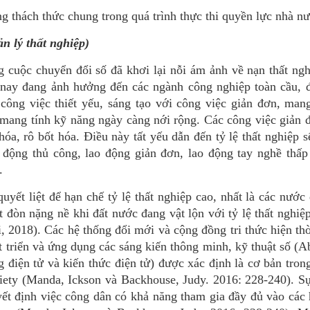
 thách thức chung trong quá trình thực thi quyền lực nhà nư
ản lý thất nghiệp)
 cuộc chuyển đổi số đã khơi lại nỗi ám ảnh về nạn thất ng
 nay đang ảnh hưởng đến các ngành công nghiệp toàn cầu, đ
công việc thiết yếu, sáng tạo với công việc giản đơn, man
g mang tính kỹ năng ngày càng nới rộng. Các công việc giản
hóa, rô bốt hóa. Điều này tất yếu dẫn đến tỷ lệ thất nghiệp s
o động thủ công, lao động giản đơn, lao động tay nghề thấ
.
uyết liệt để hạn chế tỷ lệ thất nghiệp cao, nhất là các nước
 đòn nặng nề khi đất nước đang vật lộn với tỷ lệ thất nghi
, 2018). Các hệ thống đổi mới và cộng đồng tri thức hiện th
át triển và ứng dụng các sáng kiến thông minh, kỹ thuật số (A
điện tử và kiến thức điện tử) được xác định là cơ bản tron
ciety (Manda, Ickson và Backhouse, Judy. 2016: 228-240). S
uyết định việc công dân có khả năng tham gia đầy đủ vào các