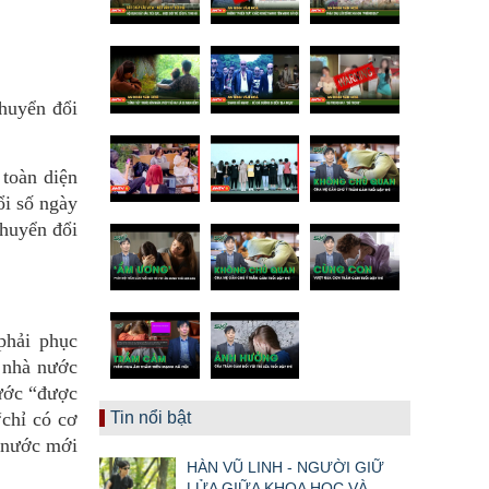
chuyển đổi
 toàn diện
ổi số ngày
chuyển đổi
phải phục
 nhà nước
nước “được
“chỉ có cơ
Tin nổi bật
à nước mới
HÀN VŨ LINH - NGƯỜI GIỮ
LỬA GIỮA KHOA HỌC VÀ