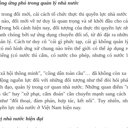
động ứng phó trong quản lý nhà nước
t trong đổi mới, cải cách tổ chức thực thi quyền lực nhà nước
i nào, đổi mới về tư duy là quan trọng và sẽ khởi đầu cho c
Trong bối cảnh hiện nay, đối tượng của thực thi quyền lực n
anh chóng bởi sự ứng dụng chuyển đổi số, từ đó đặt ra nhữ
n lý. Cách tư duy cũ "cái gì phức tạp, cái gì không quản l
ó mô hình ứng xử chung nào trên thế giới có thể áp dụng r
iêng (có nước thì cấm, có nước cho phép, nhưng có nước l
"xã hội thông minh", "công dân toàn cầu"… đã không còn xa 
động nguồn lực đối với những đối tượng như thế đòi hỏi phả
ãnh đạo, quản lý trong cơ quan nhà nước. Những quan điểm 
n tắc" hay "xử phạt, cấm đoán" cần chuyển mạnh sang cách 
hư "đối thoại, đàm phán, hợp tác, kết nối". Tuy nhiên, n
uyền lực nhà nước ở Việt Nam hiện nay.
rị nhà nước hiện đại