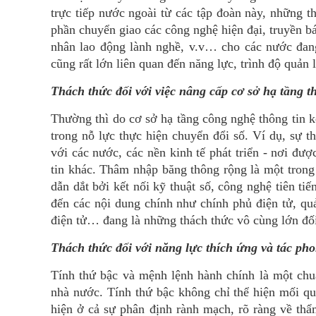
trực tiếp nước ngoài từ các tập đoàn này, những 
phần chuyển giao các công nghệ hiện đại, truyền b
nhân lao động lành nghề, v.v… cho các nước đang
cũng rất lớn liên quan đến năng lực, trình độ quản l
Thách thức đối với việc nâng cấp cơ sở hạ tầng t
Thường thì do cơ sở hạ tầng công nghệ thông tin k
trong nỗ lực thực hiện chuyển đổi số. Ví dụ, sự 
với các nước, các nền kinh tế phát triển - nơi đư
tin khác. Thâm nhập băng thông rộng là một trong
dẫn dắt bởi kết nối kỹ thuật số, công nghệ tiên tiế
đến các nội dung chính như chính phủ điện tử, quả
điện tử… đang là những thách thức vô cùng lớn đối
Thách thức đối với năng lực thích ứng và tác ph
Tính thứ bậc và mệnh lệnh hành chính là một chu
nhà nước. Tính thứ bậc không chỉ thể hiện mối qu
hiện ở cả sự phân định rành mạch, rõ ràng về th