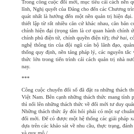
Trong công cuộc đổi mới, mục tiêu cải cách nền q
lĩnh, Nghị quyết của Đảng cho đến các Chương trìn
quát nhất là hướng đến một nền quản trị hiện đại.
thiết lập từ rất nhiều căn cứ khác nhau, căn bản 
chính hiện đại (trọng tâm là cơ quan hành chính ứ
chính phủ điện tử, chính quyền điện tử);
thứ hai,
c
nghệ thông tin của đội ngũ cán bộ lãnh đạo, quả
thống quy định, nền tảng pháp lý, các nguyên tắc
thức lớn trong tiến trình cải cách quản trị nhà
nay.
***
Công cuộc chuyển đổi số đã đặt ra những thách thứ
Việt Nam. Bên cạnh những thách thức mang tính phổ
thì nổi lên những thách thức về đổi mới tư duy quả
Những thách thức ấy đòi hỏi phải có một sự chuẩn
đổi mới. Để có được một hệ thống các giải pháp xá
dựa trên các khảo sát về nhu cầu, thực trạng, đ
và quy mô./.