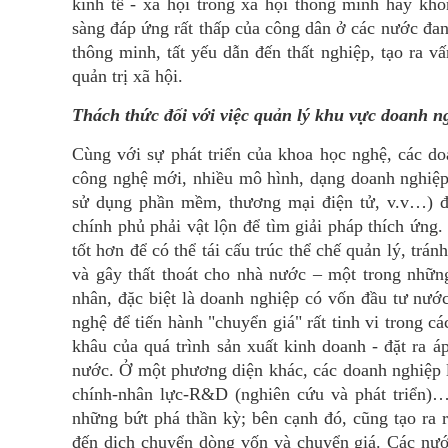
kinh tế - xã hội trong xã hội thông minh hay kh
sàng đáp ứng rất thấp của công dân ở các nước đang
thông minh, tất yếu dẫn đến thất nghiệp, tạo ra v
quản trị xã hội.
Thách thức đối với việc quản lý khu vực doanh n
Cùng với sự phát triển của khoa học nghệ, các d
công nghệ mới, nhiều mô hình, dạng doanh nghiệ
sử dụng phần mềm, thương mại điện tử, v.v…) đ
chính phủ phải vật lộn để tìm giải pháp thích ứng.
tốt hơn để có thể tái cấu trúc thể chế quản lý, trá
và gây thất thoát cho nhà nước – một trong nhữn
nhân, đặc biệt là doanh nghiệp có vốn đầu tư nướ
nghệ để tiến hành "chuyển giá" rất tinh vi trong cá
khâu của quá trình sản xuất kinh doanh - đặt ra 
nước. Ở một phương diện khác, các doanh nghiệp là
chính-nhân lực-R&D (nghiên cứu và phát triển)…
những bứt phá thần kỳ; bên cạnh đó, cũng tạo ra r
đến dịch chuyển dòng vốn và chuyển giá. Các nước