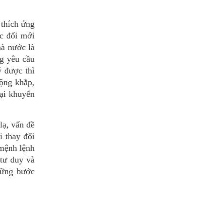
 thích ứng
ác đổi mới
hà nước là
ng yêu cầu
ý được thì
ộng khắp,
ại khuyến
lạ, vấn đề
i thay đổi
"mệnh lệnh
tư duy và
hững bước