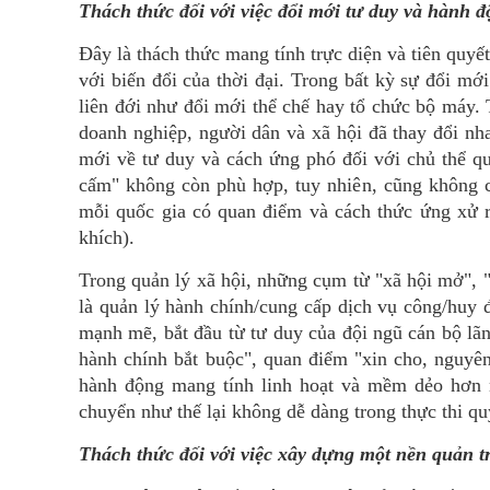
Thách thức đối với việc đổi mới tư duy và hành 
Đây là thách thức mang tính trực diện và tiên quyế
với biến đổi của thời đại. Trong bất kỳ sự đổi mớ
liên đới như đổi mới thể chế hay tổ chức bộ máy. 
doanh nghiệp, người dân và xã hội đã thay đổi nh
mới về tư duy và cách ứng phó đối với chủ thể quả
cấm" không còn phù hợp, tuy nhiên, cũng không c
mỗi quốc gia có quan điểm và cách thức ứng xử r
khích).
Trong quản lý xã hội, những cụm từ "xã hội mở", 
là quản lý hành chính/cung cấp dịch vụ công/huy 
mạnh mẽ, bắt đầu từ tư duy của đội ngũ cán bộ l
hành chính bắt buộc", quan điểm "xin cho, nguyê
hành động mang tính linh hoạt và mềm dẻo hơn n
chuyển như thế lại không dễ dàng trong thực thi q
Thách thức đối với việc xây dựng một nền quản t