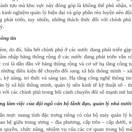
thành tựu mà khu vực này đóng góp là không thể phủ nhận, 
á kinh nghiệm quản lý hiện đại và góp phần rèn luyện nên độ
 phát triển, tuy nhiên, những thách thức đối với chính ph
ý.
hông tin
ém, do đó, hầu hết chính phủ ở các nước đang phát triển gặ
thâm nhập băng thông rộng ở các nước đang phát triển vẫn c
ợc coi là dẫn đầu về băng thông rộng và cơ sở hạ tầng công 
 những điều kiện để chuyển đổi sang xã hội thông minh – x
n, kỹ năng, tri thức và sáng tạo. Hạ tầng công nghệ thông tin
n lý xã hội thông minh, quản lý nền kinh tế kỹ thuật số - 
 với các chính phủ trong bối cảnh chuyển đổi số mạnh mẽ hi
ong làm việc của đội ngũ cán bộ lãnh đạo, quản lý nhà nướ
ẩn mực mang tính đặc trưng riêng có của bộ máy quản lý h
an hệ giữa trung ương – địa phương, cấp trên – cấp dưới, 
ẩm quyền, chức năng, nhiệm vụ của các cơ quan trong bộ má