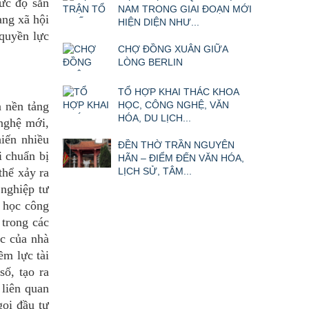
ức độ sẵn
NAM TRONG GIAI ĐOẠN MỚI
ang xã hội
HIỆN DIỆN NHƯ...
 quyền lực
CHỢ ĐỒNG XUÂN GIỮA
LÒNG BERLIN
TỔ HỢP KHAI THÁC KHOA
à nền tảng
HỌC, CÔNG NGHỆ, VĂN
HÓA, DU LỊCH...
nghệ mới,
iến nhiều
ĐỀN THỜ TRẦN NGUYÊN
i chuẩn bị
HÃN – ĐIỂM ĐẾN VĂN HÓA,
thể xảy ra
LỊCH SỬ, TÂM...
 nghiệp tư
a học công
 trong các
ác của nhà
ềm lực tài
ố, tạo ra
 liên quan
gọi đầu tư