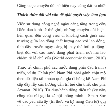
Công cuộc chuyển đổi số hiện nay cũng đặt ra những
Thách thức đối với vấn đề giải quyết việc làm (qu
Việc sử dụng công nghệ ngày càng tăng trong công
Diễn đàn kinh tế thế giới, những chuyển đổi hiện
liên quan đến công việc vì khoảng cách giữa các 
truyền; giữa lao động chất lượng cao với lao độn
tính dây truyền ngày càng bị thay thế bởi tự động 
biệt đối với các nước đang phát triển, nơi mà la
chiếm tỷ lệ chủ yếu (World economic forum, 2016)
Thực tế, chính phủ các nước đang phải đấu tranh q
triển, ví dụ Chính phủ Nam Phi phải gánh chịu một
theo dữ liệu tài khoản quốc gia (Thống kê Nam Phi
cấp đầy rẫy các hướng dẫn trí tuệ cần thiết cho ph
Azamat. 2016). Tư duy-hành động điện tử (kỹ năng 
công của cái gọi là xã hội thông minh – Smart So
về các yêu cầu ấy (tri thức và kỹ năng điện tử) q