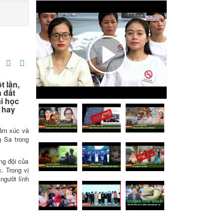
t lần,
 đất
i học
 hay
cảm xúc và
g Sa trong
ng đội của
. Trong vị
người lính