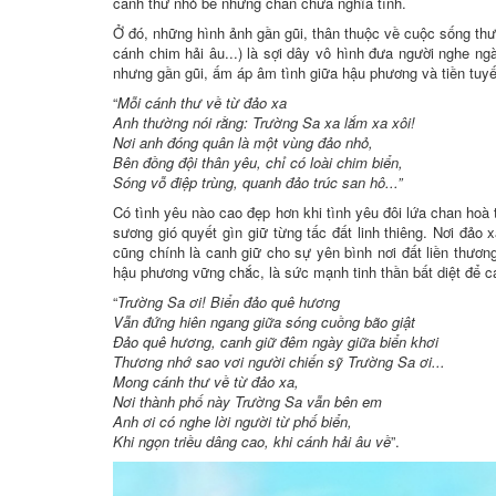
cánh thư nhỏ bé nhưng chan chứa nghĩa tình.
Ở đó, những hình ảnh gần gũi, thân thuộc về cuộc sống thư
cánh chim hải âu...) là sợi dây vô hình đưa người nghe ng
nhưng gần gũi, ấm áp âm tình giữa hậu phương và tiền tuy
“
Mỗi cánh thư về từ đảo xa
Anh thường nói rằng: Trường Sa xa lắm xa xôi!
Nơi anh đóng quân là một vùng đảo nhỏ,
Bên đồng đội thân yêu, chỉ có loài chim biển,
Sóng vỗ điệp trùng, quanh đảo trúc san hô...”
Có tình yêu nào cao đẹp hơn khi tình yêu đôi lứa chan hoà 
sương gió quyết gìn giữ từng tấc đất linh thiêng. Nơi đảo
cũng chính là canh giữ cho sự yên bình nơi đất liền thươn
hậu phương vững chắc, là sức mạnh tinh thần bất diệt để c
“
Trường Sa ơi! Biển đảo quê hương
Vẫn đứng hiên ngang giữa sóng cuồng bão giật
Đảo quê hương, canh giữ đêm ngày giữa biển khơi
Thương nhớ sao vơi người chiến sỹ Trường Sa ơi...
Mong cánh thư về từ đảo xa,
Nơi thành phố này Trường Sa vẫn bên em
Anh ơi có nghe lời người từ phố biển,
Khi ngọn triều dâng cao, khi cánh hải âu về
”.