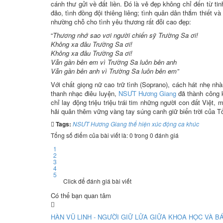
cánh thư gửi về đất liền. Đó là vẻ đẹp không chỉ đến từ ti
đảo, tình đồng đội thiêng liêng; tình quân dân thắm thiết v
nhường chỗ cho tình yêu thương rất đỗi cao đẹp:
“
Thương nhớ sao vơi người chiến sỹ Trường Sa ơi!
Không xa đâu Trường Sa ơi!
Không xa đâu Trường Sa ơi!
Vẫn gần bên em vì Trường Sa luôn bên anh
Vẫn gần bên anh vì Trường Sa luôn bên em”
Với chất giọng nữ cao trữ tình (Soprano), cách hát nhẹ nhà
thanh nhạc điêu luyện,
NSƯT Hương Giang
đã thành công k
chỉ lay động triệu triệu trái tim những người con đất Việt,
hải quân thêm vững vàng tay súng canh giữ biển trời của T
Tags:
NSƯT Hương Giang thể hiện xúc động ca khúc
Tổng số điểm của bài viết là: 0 trong 0 đánh giá
1
2
3
4
5
Click để đánh giá bài viết
Có thể bạn quan tâm
HÀN VŨ LINH - NGƯỜI GIỮ LỬA GIỮA KHOA HỌC VÀ B