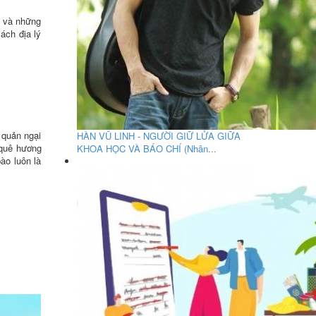
á và những
ách địa lý
 quản ngại
HÀN VŨ LINH - NGƯỜI GIỮ LỬA GIỮA
 quê hương
KHOA HỌC VÀ BÁO CHÍ (Nhân...
ào luôn là