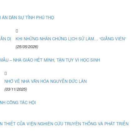
 ÁN DÂN SỰ TỈNH PHÚ THỌ
ẢN DỊ
KHI NHỮNG NHÂN CHỨNG LỊCH SỬ LÀM… “GIẢNG VIÊN”
(25/05/2026)
ẪU – NHÀ GIÁO HẾT MÌNH, TẬN TỤY VÌ HỌC SINH
NHỚ VỀ NHÀ VĂN HÓA NGUYỄN ĐỨC LÂN
(03/11/2025)
NH CÔNG TÁC HỘI
N THIẾT CỦA VIỆN NGHIÊN CỨU TRUYỀN THỐNG VÀ PHÁT TRIỂN