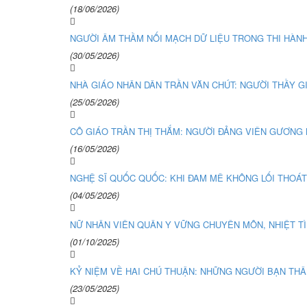
(18/06/2026)
NGƯỜI ÂM THẦM NỐI MẠCH DỮ LIỆU TRONG THI HÀNH
(30/05/2026)
NHÀ GIÁO NHÂN DÂN TRẦN VĂN CHÚT: NGƯỜI THẦY GI
(25/05/2026)
CÔ GIÁO TRẦN THỊ THẮM: NGƯỜI ĐẢNG VIÊN GƯƠNG M
(16/05/2026)
NGHỆ SĨ QUỐC QUỐC: KHI ĐAM MÊ KHÔNG LỐI THOÁT
(04/05/2026)
NỮ NHÂN VIÊN QUÂN Y VỮNG CHUYÊN MÔN, NHIỆT TÌ
(01/10/2025)
KỶ NIỆM VỀ HAI CHÚ THUẬN: NHỮNG NGƯỜI BẠN THÂ
(23/05/2025)