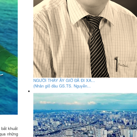
NGƯỜI THẦY ẤY GIỜ ĐÃ ĐI XA...
(Nhân giỗ đầu GS.TS. Nguyễn...
 bất khuất
 qua những