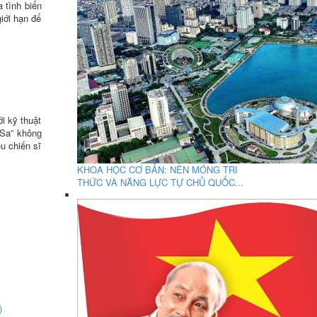
 tình biển
giới hạn để
i kỹ thuật
 Sa” không
ệu chiến sĩ
KHOA HỌC CƠ BẢN: NỀN MÓNG TRI
THỨC VÀ NĂNG LỰC TỰ CHỦ QUỐC...
)