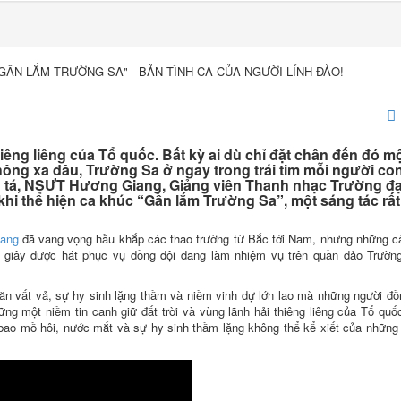
ẦN LẮM TRƯỜNG SA" - BẢN TÌNH CA CỦA NGƯỜI LÍNH ĐẢO!
ng liêng của Tổ quốc. Bất kỳ ai dù chỉ đặt chân đến đó mộ
hông xa đâu, Trường Sa ở ngay trong trái tim mỗi người con
g tá, NSƯT Hương Giang, Giảng viên Thanh nhạc Trường đạ
i thể hiện ca khúc “Gần lắm Trường Sa”, một sáng tác rất
ang
đã vang vọng hầu khắp các thao trường từ Bắc tới Nam, nhưng những 
út giây được hát phục vụ đồng đội đang làm nhiệm vụ trên quần đảo Trườn
n vất vả, sự hy sinh lặng thầm và niềm vinh dự lớn lao mà những người đồ
 một niềm tin canh giữ đất trời và vùng lãnh hải thiêng liêng của Tổ quốc
o mồ hôi, nước mắt và sự hy sinh thầm lặng không thể kể xiết của những 