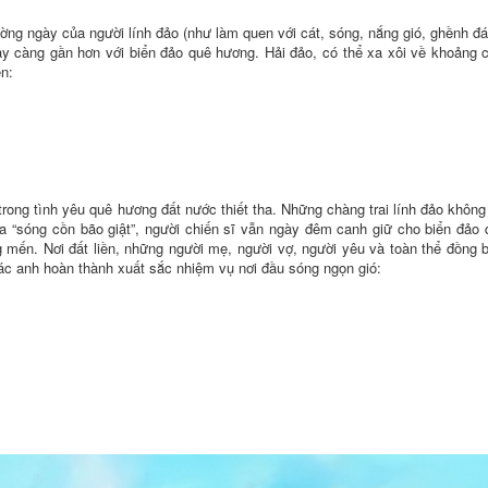
ờng ngày của người lính đảo (như làm quen với cát, sóng, nắng gió, ghềnh đ
ày càng gần hơn với biển đảo quê hương. Hải đảo, có thể xa xôi về khoảng c
ến:
trong tình yêu quê hương đất nước thiết tha. Những chàng trai lính đảo không
 xa “sóng cồn bão giật”, người chiến sĩ vẫn ngày đêm canh giữ cho biển đảo
g mến. Nơi đất liền, những người mẹ, người vợ, người yêu và toàn thể đồng b
ác anh hoàn thành xuất sắc nhiệm vụ nơi đầu sóng ngọn gió: