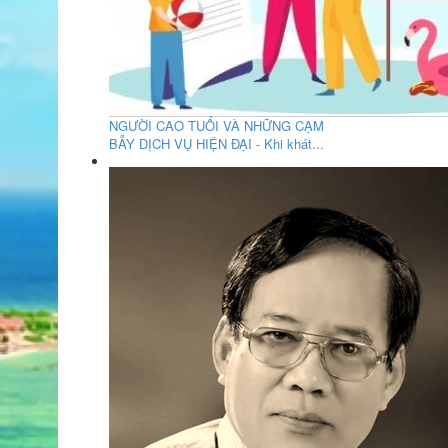
NGƯỜI CAO TUỔI VÀ NHỮNG CẠM
BẪY DỊCH VỤ HIỆN ĐẠI - Khi khát...