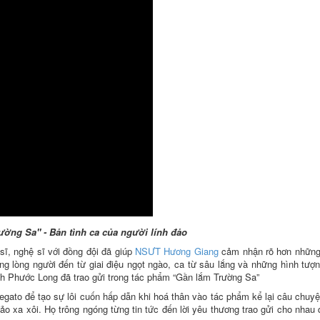
ờng Sa" - Bản tình ca của người lính đảo
ĩ, nghệ sĩ với đồng đội đã giúp
NSƯT Hương Giang
cảm nhận rõ hơn những
 lòng người đến từ giai điệu ngọt ngào, ca từ sâu lắng và những hình tượ
nh Phước Long đã trao gửi trong tác phẩm “Gần lắm Trường Sa”
gato để tạo sự lôi cuốn hấp dẫn khi hoá thân vào tác phẩm kể lại câu chuyệ
 đảo xa xôi. Họ trông ngóng từng tin tức đến lời yêu thương trao gửi cho nhau