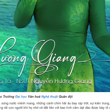
ạc Trường
Đại học
Văn hoá
Nghệ thuật
Quân đội
sóng nước mênh mang, những cánh chim hải âu bay rợp trời; sự kiên trung,
g rất con người khi họ nhớ về đất liền với bao tình cảm dạt dào được bày tỏ