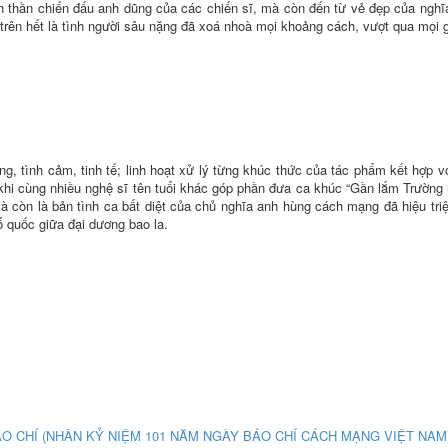
nh thần chiến đấu anh dũng của các chiến sĩ, mà còn đến từ vẻ đẹp của nghĩa
à trên hết là tình người sâu nặng đã xoá nhoà mọi khoảng cách, vượt qua mọi 
ng, tình cảm, tinh tế; linh hoạt xử lý từng khúc thức của tác phẩm kết hợp vớ
hi cùng nhiều nghệ sĩ tên tuổi khác góp phần đưa ca khúc “Gần lắm Trường
 mà còn là bản tình ca bất diệt của chủ nghĩa anh hùng cách mạng đã hiệu tri
ổ quốc giữa đại dương bao la.
ÁO CHÍ (NHÂN KỶ NIỆM 101 NĂM NGÀY BÁO CHÍ CÁCH MẠNG VIỆT NAM