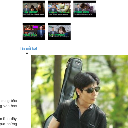
Tin nổi bật
 cung bậc
ng văn học
n tình đầy
 qua những