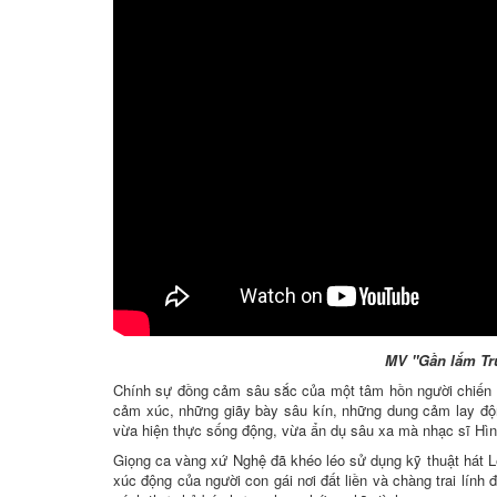
MV "Gần lắm Trư
Chính sự đồng cảm sâu sắc của một tâm hồn người chiến s
cảm xúc, những giãy bày sâu kín, những dung cảm lay động
vừa hiện thực sống động, vừa ẩn dụ sâu xa mà nhạc sĩ Hì
Giọng ca vàng xứ Nghệ đã khéo léo sử dụng kỹ thuật hát Le
xúc động của người con gái nơi đất liền và chàng trai lính