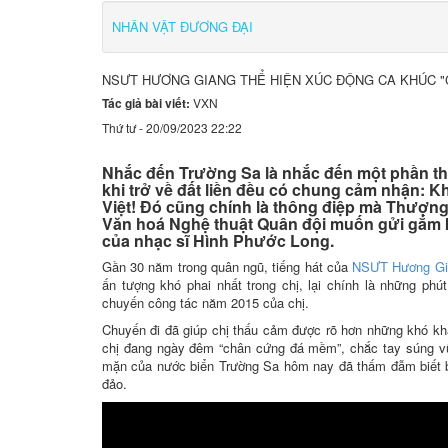
NHÂN VẬT ĐƯƠNG ĐẠI
NSƯT HƯƠNG GIANG THỂ HIỆN XÚC ĐỘNG CA KHÚC "G
Tác giả bài viết:
VXN
Thứ tư - 20/09/2023 22:22
Nhắc đến Trường Sa là nhắc đến một phần thiê
khi trở về đất liền đều có chung cảm nhận: K
Việt! Đó cũng chính là thông điệp mà Thượn
Văn hoá Nghệ thuật Quân đội muốn gửi gắm kh
của nhạc sĩ Hình Phước Long.
Gần 30 năm trong quân ngũ, tiếng hát của
NSƯT Hương Gi
ấn tượng khó phai nhất trong chị, lại chính là những ph
chuyến công tác năm 2015 của chị.
Chuyến đi đã giúp chị thấu cảm được rõ hơn những khó khă
chị đang ngày đêm “chân cứng đá mềm”, chắc tay súng vững
mặn của nước biển Trường Sa hôm nay đã thấm đẫm biết ba
đảo.