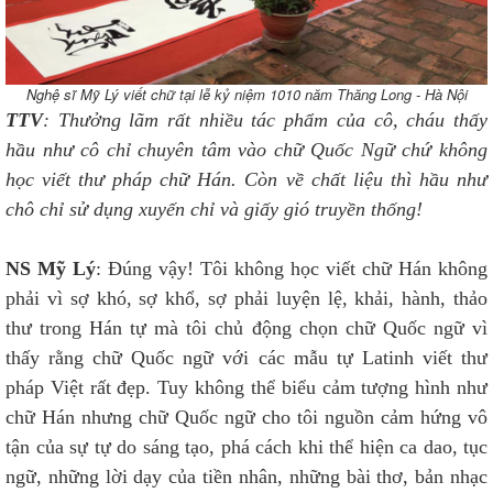
Nghệ sĩ Mỹ Lý viết chữ tại lễ kỷ niệm 1010 năm Thăng Long - Hà Nội
TTV
: Thưởng lãm rất nhiều tác phẩm của cô, cháu thấy
hầu như cô chỉ chuyên tâm vào chữ Quốc Ngữ chứ không
học viết thư pháp chữ Hán. Còn về chất liệu thì hầu như
chô chỉ sử dụng xuyến chỉ và giấy gió truyền thống!
NS Mỹ Lý
: Đúng vậy! Tôi không học viết chữ Hán không
phải vì sợ khó, sợ khổ, sợ phải luyện lệ, khải, hành, thảo
thư trong Hán tự mà tôi chủ động chọn chữ Quốc ngữ vì
thấy rằng chữ Quốc ngữ với các mẫu tự Latinh viết thư
pháp Việt rất đẹp. Tuy không thể biểu cảm tượng hình như
chữ Hán nhưng chữ Quốc ngữ cho tôi nguồn cảm hứng vô
tận của sự tự do sáng tạo, phá cách khi thể hiện ca dao, tục
ngữ, những lời dạy của tiền nhân, những bài thơ, bản nhạc