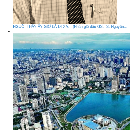
NGƯỜI THẦY ẤY GIỜ ĐÃ ĐI XA... (Nhân giỗ đầu GS.TS. Nguyễn...