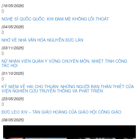
(16/05/2026)
NGHỆ SĨ QUỐC QUỐC: KHI ĐAM MÊ KHÔNG LỐI THOÁT
(04/05/2026)
NHỚ VỀ NHÀ VĂN HÓA NGUYỄN ĐỨC LÂN
(03/11/2025)
NỮ NHÂN VIÊN QUÂN Y VỮNG CHUYÊN MÔN, NHIỆT TÌNH CÔNG
TÁC HỘI
(01/10/2025)
KỶ NIỆM VỀ HAI CHÚ THUẬN: NHỮNG NGƯỜI BẠN THÂN THIẾT CỦA
VIỆN NGHIÊN CỨU TRUYỀN THỐNG VÀ PHÁT TRIỂN
(23/05/2025)
ĐỨC LEO XIV – TÂN GIÁO HOÀNG CỦA GIÁO HỘI CÔNG GIÁO
(08/05/2025)