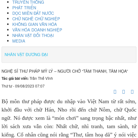
TRUYỀN THỐNG
PHÁT TRIỂN
DỌC MIỀN ĐẤT NƯỚC
CHỮ NGHỀ CHỮ NGHIỆP
KHÔNG GIAN VĂN HÓA
VĂN HÓA DOANH NGHIỆP
NHÂN VẬT ĐỐI THOẠI
MEDIA
NHÂN VẬT ĐƯƠNG ĐẠI
NGHỆ SĨ THƯ PHÁP MỸ LÝ – NGƯỜI CHỞ “TÂM THANH, TÂM HỌA”
Tác giả bài viết:
Trần Thế Vĩnh
Thứ tư - 09/08/2023 07:07
Bộ môn thư pháp được du nhập vào Việt Nam từ rất sớm,
khởi đầu với chữ Hán, Nho rồi đến chữ Nôm, chữ Quốc
ngữ. Nó được xem là “món chơi” sang trọng bậc nhất, như
lời sách xưa vẫn còn: Nhất chữ, nhì tranh, tam sành, tứ
kiểng. Cổ nhân cũng nói rằng “Thư, tâm hoạ dã” ý nói việc