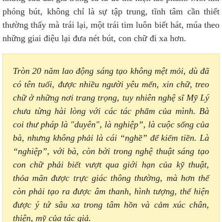
phóng bút, không chỉ là sự tập trung, tĩnh tâm cần thiết
thường thấy mà trái lại, một trái tim luôn biết hát, múa theo
những giai điệu lại đưa nét bút, con chữ đi xa hơn.
Tròn 20 năm lao động sáng tạo không mệt mỏi, dù đã
có tên tuổi, được nhiều người yêu mến, xin chữ, treo
chữ ở những nơi trang trọng, tuy nhiên nghệ sĩ Mỹ Lý
chưa từng hài lòng với các tác phẩm của mình. Bà
coi thư pháp là "duyên", là nghiệp”, là cuộc sống của
bà, nhưng không phải là cái “nghề” để kiếm tiền. Là
“nghiệp”, với bà, còn bởi trong nghệ thuật sáng tạo
con chữ phải biết vượt qua giới hạn của kỹ thuật,
thỏa mãn được trực giác thông thường, mà hơn thế
còn phải tạo ra được âm thanh, hình tượng, thể hiện
được ý tứ sâu xa trong tâm hồn và cảm xúc chân,
thiện, mỹ của tác giả.