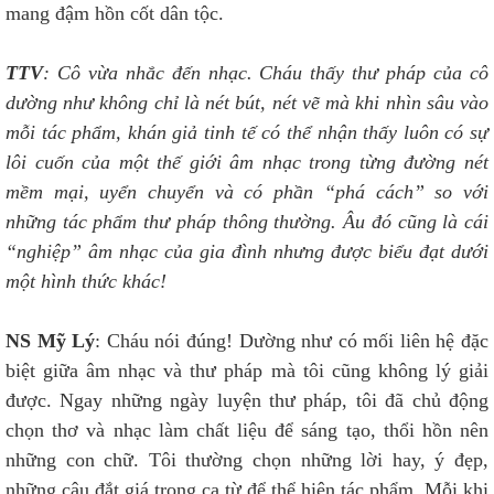
mang đậm hồn cốt dân tộc.
TTV
: Cô vừa nhắc đến nhạc. Cháu thấy thư pháp của cô
dường như không chỉ là nét bút, nét vẽ mà khi nhìn sâu vào
mỗi tác phẩm, khán giả tinh tế có thể nhận thấy luôn có sự
lôi cuốn của một thế giới âm nhạc trong từng đường nét
mềm mại, uyển chuyển và có phần “phá cách” so với
những tác phẩm thư pháp thông thường. Âu đó cũng là cái
“nghiệp” âm nhạc của gia đình nhưng được biểu đạt dưới
một hình thức khác!
NS Mỹ Lý
: Cháu nói đúng! Dường như có mối liên hệ đặc
biệt giữa âm nhạc và thư pháp mà tôi cũng không lý giải
được. Ngay những ngày luyện thư pháp, tôi đã chủ động
chọn thơ và nhạc làm chất liệu để sáng tạo, thổi hồn nên
những con chữ. Tôi thường chọn những lời hay, ý đẹp,
những câu đắt giá trong ca từ để thể hiện tác phẩm. Mỗi khi