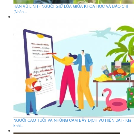
HÀN VŨ LINH - NGƯỜI GIỮ LỬA GIỮA KHOA HỌC VÀ BÁO CHÍ
(Nhân...
NGƯỜI CAO TUỔI VÀ NHỮNG CẠM BẪY DỊCH VỤ HIỆN ĐẠI - Khi
khát...