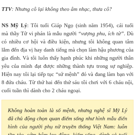
TTV
: Nhưng cô lại không theo âm nhạc, thưa cô?
NS Mỹ Lý
: Tôi tuổi Giáp Ngọ (sinh năm 1954), cái tuổi
mà thầy Tử vi phán là mẫu người
“vượng phu, ích tử”
. Dù
có nhiều cơ hội và điều kiện, nhưng tôi không quan tâm
lắm đến địa vị hay danh tiếng mà chọn làm hậu phương của
gia đình. Và tôi luôn thấy hạnh phúc khi những người thân
yêu của mình đạt được những thành tựu trong sự nghiệp.
Hiện nay tôi lại tiếp tục “sứ mệnh” đó và đang làm bạn với
8 đứa cháu. Từ thứ hai đến thứ sáu tôi chơi với 6 cháu nội,
cuối tuần thì dành cho 2 cháu ngoại.
Không hoàn toàn là số mệnh, nhưng nghệ sĩ Mỹ Lý
đã chủ động chọn quan điểm sống như
hình mẫu điển
hình của người phụ nữ
truyền thống Việt Nam: luôn
t
ần tảo, sớm hôm lao động, kiếm sống, dành cả tuổi