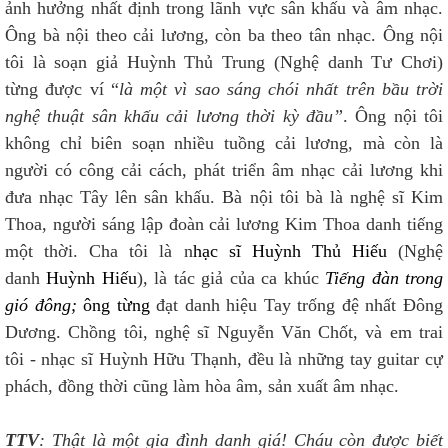
ảnh hưởng nhất định trong lãnh vực sân khấu và âm nhạc.
Ông bà nội theo cải lương, còn ba theo tân nhạc. Ông nội
tôi là soạn giả Huỳnh Thủ Trung (Nghệ danh Tư Chơi)
từng được ví “
là một vì sao sáng chói nhất trên bầu trời
nghệ thuật sân khấu cải lương thời kỳ đầu”
. Ông nội tôi
không chỉ biên soạn nhiều tuồng cải lương, mà còn là
người có công cải cách, phát triển âm nhạc cải lương khi
đưa nhạc Tây lên sân khấu. Bà nội tôi bà là nghệ sĩ Kim
Thoa, người sáng lập đoàn cải lương Kim Thoa danh tiếng
một thời. Cha tôi là n
hạc sĩ Huỳnh Thủ Hiếu
(Nghệ
danh
Huỳnh Hiếu
), là tác giả của ca khúc
Tiếng đàn trong
gió đông;
ông từng
đạt danh hiệu Tay trống đệ nhất Đông
Dương. Chồng tôi, nghệ sĩ Nguyễn Văn Chốt, và em trai
tôi - nhạc sĩ Huỳnh Hữu Thạnh, đều là những tay guitar cự
phách, đồng thời cũng làm hòa âm, sản xuất âm nhạc.
TTV
: Thật là một gia đình danh giá! Cháu còn được biết