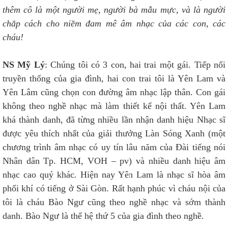
thêm cô là một người mẹ, người bà mẫu mực, và là người
chắp cách cho niềm đam mê âm nhạc của các con, các
cháu!
NS Mỹ Lý
: Chúng tôi có 3 con, hai trai một gái. Tiếp nối
truyền thống của gia đình, hai con trai tôi là
Yên Lam và
Yên Lâm cũng chọn con đường âm nhạc lập thân. Con gái
không theo nghề nhạc mà làm thiết kế nội thất. Yên Lam
khá thành danh, đã từng nhiều lần nhận danh hiệu Nhạc sĩ
được yêu thích nhất của giải thưởng Làn Sóng Xanh (một
chương trình âm nhạc có uy tín lâu năm của Đài tiếng nói
Nhân dân Tp. HCM, VOH – pv) và nhiều danh hiệu âm
nhạc cao quý khác
.
Hiện nay Yên Lam là nhạc sĩ hòa âm
phối khí có tiếng ở Sài Gòn. Rất hạnh phúc vì cháu nội của
tôi là cháu Bào Ngư cũng theo nghề nhạc và sớm thành
danh. Bào Ngư là thế hệ thứ 5 của gia đình theo nghề.