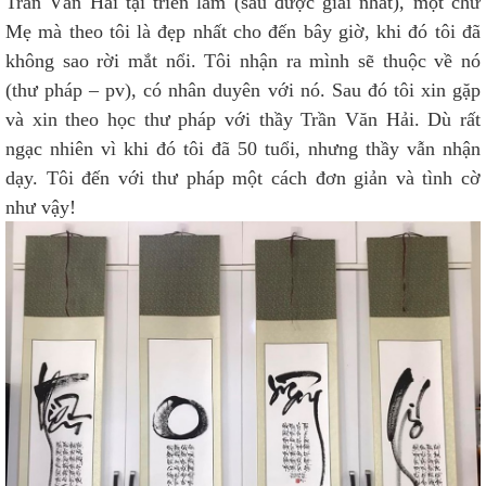
Trần Văn Hải tại triển lãm (sau được giải nhất), một chữ
Mẹ mà theo tôi là đẹp nhất cho đến bây giờ, khi đó tôi đã
không sao rời mắt nổi. Tôi nhận ra mình sẽ thuộc về nó
(thư pháp – pv), có nhân duyên với nó. Sau đó tôi xin gặp
và xin theo học thư pháp với thầy Trần Văn Hải. Dù rất
ngạc nhiên vì khi đó tôi đã 50 tuổi, nhưng thầy vẫn nhận
dạy. Tôi đến với thư pháp một cách đơn giản và tình cờ
như vậy!