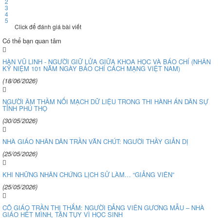
2
3
4
5
Click để đánh giá bài viết
Có thể bạn quan tâm
HÀN VŨ LINH - NGƯỜI GIỮ LỬA GIỮA KHOA HỌC VÀ BÁO CHÍ (NHÂN
KỶ NIỆM 101 NĂM NGÀY BÁO CHÍ CÁCH MẠNG VIỆT NAM)
(18/06/2026)
NGƯỜI ÂM THẦM NỐI MẠCH DỮ LIỆU TRONG THI HÀNH ÁN DÂN SỰ
TỈNH PHÚ THỌ
(30/05/2026)
NHÀ GIÁO NHÂN DÂN TRẦN VĂN CHÚT: NGƯỜI THẦY GIẢN DỊ
(25/05/2026)
KHI NHỮNG NHÂN CHỨNG LỊCH SỬ LÀM… “GIẢNG VIÊN”
(25/05/2026)
CÔ GIÁO TRẦN THỊ THẮM: NGƯỜI ĐẢNG VIÊN GƯƠNG MẪU – NHÀ
GIÁO HẾT MÌNH, TẬN TỤY VÌ HỌC SINH