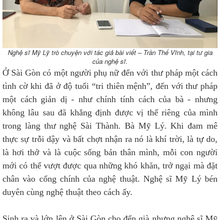
Nghệ sĩ Mỹ Lỹ trò chuyện với tác giả bài viết – Trần Thế Vĩnh, tại tư gia
của nghệ sĩ.
Ở Sài Gòn có một người phụ nữ đến với thư pháp một cách
tình cờ khi đã ở độ tuổi “tri thiên mệnh”, đến với thư pháp
một cách giản dị - như chính tính cách của bà - nhưng
không lâu sau đã khẳng định được vị thế riêng của mình
trong làng thư nghệ Sài Thành. Bà Mỹ Lý. Khi đam mê
thực sự trỗi dậy và bất chợt nhận ra nó là khí trời, là tự do,
là hơi thở và là cuộc sống bản thân mình, mỗi con người
mới có thể vượt được qua những khó khăn, trở ngại mà đặt
chân vào cổng chính của nghệ thuật. Nghệ sĩ Mỹ Lý bén
duyên cùng nghệ thuật theo cách ấy.
Sinh ra và lớn lên ở Sài Gòn cho đến già nhưng nghệ sĩ Mỹ