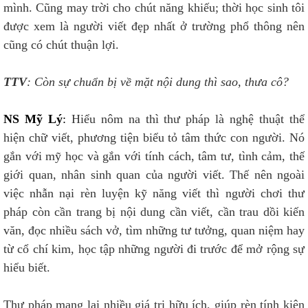
mình. Cũng may trời cho chút năng khiếu; thời học sinh tôi
được xem là người viết đẹp nhất ở trường phổ thông nên
cũng có chút thuận lợi.
TTV
: Còn sự chuẩn bị về mặt nội dung thì sao, thưa cô?
NS Mỹ Lý
:
Hiểu nôm na thì thư pháp là nghệ thuật thể
hiện chữ viết, phương tiện biểu tỏ tâm thức con người. Nó
gắn với mỹ học và gắn với tính cách, tâm tư, tình cảm, thế
giới quan, nhân sinh quan của người viết. Thế nên ngoài
việc nhẫn nại rèn luyện kỹ năng viết thì người chơi thư
pháp còn cần trang bị nội dung cần viết, cần trau dồi kiến
văn, đọc nhiều sách vở, tìm những tư tưởng, quan niệm hay
từ cổ chí kim, học tập những người đi trước để mở rộng sự
hiểu biết.
Thư pháp mang lại nhiều giá trị hữu ích, giúp rèn tính kiên