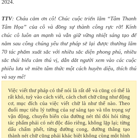
2024.
TTV
: Cháu cảm ơn cô! Chúc cuộc triển lãm “Tâm Thanh
Tâm Họa” của cô và đồng sự thành công rực rỡ! Kính
chúc cô luôn an mạnh và vẫn giữ vững nhiệt sáng tạo để
năm sau công chúng yêu thư pháp sẽ lại được thưởng lãm
70 tác phẩm xuất sắc với nhiều sắc diện phong phú, nhiều
sắc thái biểu cảm thú vị, dẫn dắt người xem vào các cuộc
phiêu lưu về miền tâm thức một cách huyền diệu, thích thú
và say mê!
Việc viết thư pháp có thể nói là rất dễ và cũng có thể là
rất khó, tuỳ vào cách viết, cách chơi chữ cũng như động
cơ, mục đích của việc viết chữ là như thế nào. Theo
đuổi mục tiêu lý tưởng của sự sáng tạo và tôn trọng sự
vận động, chuyển biến của đường nét thì đòi hỏi từng
tác phẩm phải có nét độc đáo riêng, không lặp lại; từng
dấu chấm phết, từng đường cong, đường thẳng tạo
thành nét chữ cũng phải khác biệt không cùng một hình