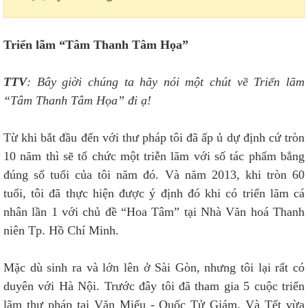
Triển lãm “Tâm Thanh Tâm Họa”
TTV
: Bây giời chúng ta hãy nói một chút về Triển lãm
“Tâm Thanh Tâm Họa” đi ạ!
Từ khi bắt đầu đến với thư pháp tôi đã ấp ủ dự định cứ tròn
10 năm thì sẽ tổ chức một triễn lãm với số tác phẩm bẳng
đúng số tuổi của tôi năm đó. Và năm 2013, khi tròn 60
tuổi, tôi đã thực hiện được ý định đó khi có triển lãm
cá
nhân lần 1 với chủ đề “Hoa Tâm” tại Nhà Văn hoá Thanh
niên Tp. Hồ Chí Minh.
Mặc dù sinh ra và lớn lên ở Sài Gòn, nhưng tôi lại rất có
duyên với Hà Nội. Trước đây tôi đã tham gia 5 cuộc triển
lãm thư pháp tại Văn Miếu - Quốc Tử Giám. Và Tết vừa