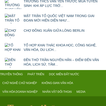
TRƯỜNG THCS VĂN YÊN TRƯỚC MÙA TUYỂN
SINH: KHI ÁP LỰC TRỞ...
MẶT TRẬN TỔ QUỐC VIỆT NAM TRONG GIAI
ĐOẠN MỚI HIỆN DIỆN NHƯ...
CHỢ ĐỒNG XUÂN GIỮA LÒNG BERLIN
TỔ HỢP KHAI THÁC KHOA HỌC, CÔNG NGHỆ,
VĂN HÓA, DU LỊCH...
ĐỀN THỜ TRẦN NGUYÊN HÃN – ĐIỂM ĐẾN VĂN
HÓA, LỊCH SỬ, TÂM...
TRUYỀN THỐNG
PHÁT TRIỂN
DỌC MIỀN ĐẤT NƯỚC
CHỮ NGHỀ CHỮ NGHIỆP
KHÔNG GIAN VĂN HÓA
VĂN HÓA DOANH NGHIỆP
NHÂN VẬT ĐỐI THOẠI
MEDIA