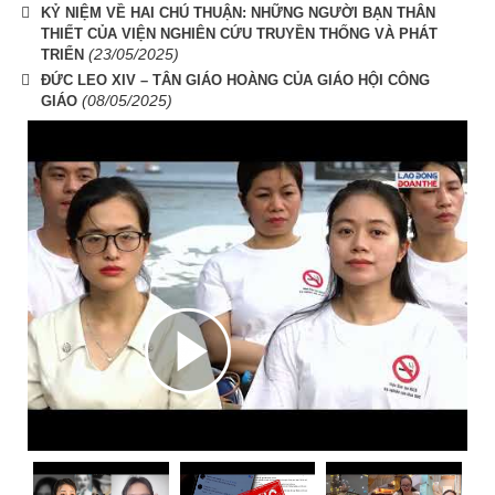
KỶ NIỆM VỀ HAI CHÚ THUẬN: NHỮNG NGƯỜI BẠN THÂN
THIẾT CỦA VIỆN NGHIÊN CỨU TRUYỀN THỐNG VÀ PHÁT
(23/05/2025)
TRIỂN
ĐỨC LEO XIV – TÂN GIÁO HOÀNG CỦA GIÁO HỘI CÔNG
(08/05/2025)
GIÁO