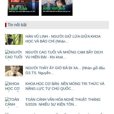
Tin nổi bật
HÀN VŨ LINH - NGƯỜI GIỮ LỬA GIỮA KHOA
HỌC VÀ BÁO CHÍ (Nhân...
NGƯỜI CAO TUỔI VÀ NHỮNG CẠM BẪY DỊCH
VỤ HIỆN ĐẠI - Khi khát...
NGƯỜI THẦY ẤY GIỜ ĐÃ ĐI XA... (Nhân giỗ đầu
GS.TS. Nguyễn...
KHOA HỌC CƠ BẢN: NỀN MÓNG TRI THỨC VÀ
NĂNG LỰC TỰ CHỦ QUỐC...
TOÀN CẢNH VĂN HÓA NGHỆ THUẬT THÁNG
5/2026: NHIỀU SỰ KIỆN TÔN...