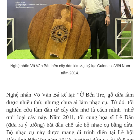
Nghệ nhân Võ Văn Bán bên cây đàn kìm đạt kỷ lục Guinness Việt Nam
năm 2014.
Nghệ nhân Võ Văn Bá kể lại: “Ở Bến Tre, gỗ dừa làm
được nhiều thứ, nhưng chưa ai làm nhạc cụ. Từ đó, tôi
nghiên cứu làm đàn từ cây dừa như là cách mình “nhớ
ơn” loại cây này. Năm 2011, tôi cùng họa sĩ Lê Dân
(đưa ra ý tưởng) bắt đầu chế tác bộ nhạc cụ bằng dừa.
Bộ nhạc cụ này được mang đi trình diễn tại Lễ hội
Dừa tỉnh Bến Tre năm 2012; Festival đờn ca tài tử Nam