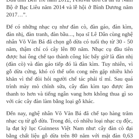
Bộ ở Bạc Liêu năm 2014 và lễ hội ở Bình Dương năm
2017…”.
Để có những nhạc cụ như đàn cò, đàn gáo, đàn kìm,
đàn nhị, đàn tranh, đàn bầu..., họa sĩ Lê Dân cùng nghệ
nhân Võ Văn Bá đã chọn gỗ dừa có tuổi thọ từ 30 - 50
năm, thậm chí có cây lên 80 năm. Nhạc cụ đầu tiên
được hai ông chế tạo thành công lúc bấy giờ là đàn nhị
(đàn cò) và đàn gáo tiếp đó là đàn kìm. Tuy nhiên, vì
gỗ dừa cứng, khó có thể uốn cong nên gặp nhiều khó
khăn vì thế đòi hỏi người chế tác phải tỉ mỉ. Sau quá
trình mày mò chỉnh sửa, cây đàn kìm tạo được âm
thanh to hơn và tiếng ngân vang hơn không thua gì so
với các cây đàn làm bằng loại gỗ khác.
Đến nay, nghệ nhân Võ Văn Bá đã chế tạo hàng trăm
nhạc cụ từ gỗ dừa. Trong đó, có nhiều loại nhạc cụ độc,
lạ đạt kỷ lục Guinness Việt Nam như: cây đàn cò đại
bằng chất liệu gỗ dừa trên 80 năm với mặt đàn 0,63