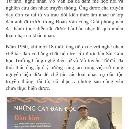
Từ nhỏ, nghệ nhân Võ Văn Bá đã đam mê học hỏi và
nghiên cứu âm nhạc truyền thống. Ông được cha truyền
dạy đờn ca tài tử và trau dồi kiến thức âm nhạc từ lớp
đàn anh đi trước trong Đoàn Văn công Giải phóng nên
đã thành thục diễn tấu được bài bản nhạc lễ qua nhiều
loại nhạc cụ khác nhau.
Năm 1960, khi mới 18 tuổi, ông tiếp xúc với nghệ nhân
chế tác đàn cò bằng chất liệu tre, rồi được lên Sài Gòn
học Trường Công nghệ điện tử và Vô tuyến. Từ đó, đã
thôi thúc ông ấp ủ ý tưởng sáng tạo trong việc sử dụng
nguyên liệu dừa để chế tác các loại nhạc cụ dân tộc
truyền thống, tài tử, cổ nhạc… nhưng sau cùng vẫn
chưa thực hiện được.