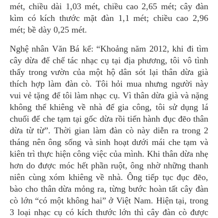
mét, chiều dài 1,03 mét, chiều cao 2,65 mét; cây đàn
kìm có kích thước mặt đàn 1,1 mét; chiều cao 2,96
mét; bề dày 0,25 mét.
Nghệ nhân Văn Bá kể: “Khoảng năm 2012, khi đi tìm
cây dừa để chế tác nhạc cụ tại địa phương, tôi vô tình
thấy trong vườn của một hộ dân sót lại thân dừa già
thích hợp làm đàn cò. Tôi hỏi mua nhưng người này
vui vẻ tặng để tôi làm nhạc cụ. Vì thân dừa già và nặng
không thể khiêng về nhà để gia công, tôi sử dụng lá
chuối để che tạm tại gốc dừa rồi tiến hành đục đẽo thân
dừa từ từ”. Thời gian làm đàn cò này diễn ra trong 2
tháng nên ông sống và sinh hoạt dưới mái che tạm và
kiên trì thực hiện công việc của mình. Khi thân dừa nhẹ
hơn do được móc hết phần ruột, ông nhờ những thanh
niên cùng xóm khiêng về nhà. Ông tiếp tục đục đẽo,
bào cho thân dừa mỏng ra, từng bước hoàn tất cây đàn
cò lớn “có một không hai” ở Việt Nam. Hiện tại, trong
3 loại nhạc cụ có kích thước lớn thì cây đàn cò được