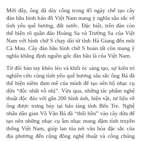
Mới đây, ông đã dày công trong 45 ngày chế tạo cây
đàn bầu hình bản đồ Việt Nam mang ý nghĩa sâu sắc về
tình yêu quê hương, đất nước. Đặc biệt, trên đàn còn
thể hiện rõ quần đảo Hoàng Sa và Trường Sa của Việt
Nam với hình chữ S chạy dài từ tỉnh Hà Giang đến mũi
Cà Mau. Cây đàn bầu hình chữ S hoàn tất còn mang ý
nghĩa khẳng định nguồn gốc đàn bầu là của Việt Nam.
Từ đôi bàn tay khéo léo và khối óc sáng tạo, sự kiên trì
nghiên cứu cùng tình yêu quê hương sâu sắc ông Bá đã
thể hiện niềm đam mê của mình để tạo nên bộ nhạc cụ
dừa “độc nhất vô nhị”. Vừa qua, những tác phẩm nghệ
thuật độc đáo với gần 200 hình ảnh, hiện vật, tư liệu về
ông được trưng bày tại bảo tàng tỉnh Bến Tre. Nghệ
nhân dân gian Võ Văn Bá đã “thổi hồn” vào cây dừa để
tạo nên những nhạc cụ âm nhạc mang đậm tính truyền
thống Việt Nam, giúp lan tỏa nét văn hóa đặc sắc của
địa phương đến cộng đồng nghệ thuật và công chúng