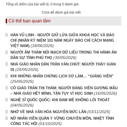
Tổng số điểm của bài viết là: 0 trong 0 đánh giá
Click để đánh giá bài viết
Có thể bạn quan tâm
HÀN VŨ LINH - NGƯỜI GIỮ LỬA GIỮA KHOA HỌC VÀ BÁO
CHÍ (NHÂN KỶ NIỆM 101 NĂM NGÀY BÁO CHÍ CÁCH MẠNG
(18/06/2026)
VIỆT NAM)
NGƯỜI ÂM THẦM NỐI MẠCH DỮ LIỆU TRONG THI HÀNH ÁN
(30/05/2026)
DÂN SỰ TỈNH PHÚ THỌ
NHÀ GIÁO NHÂN DÂN TRẦN VĂN CHÚT: NGƯỜI THẦY GIẢN
(25/05/2026)
DỊ
KHI NHỮNG NHÂN CHỨNG LỊCH SỬ LÀM… “GIẢNG VIÊN”
(25/05/2026)
CÔ GIÁO TRẦN THỊ THẮM: NGƯỜI ĐẢNG VIÊN GƯƠNG MẪU
(16/05/2026)
– NHÀ GIÁO HẾT MÌNH, TẬN TỤY VÌ HỌC SINH
NGHỆ SĨ QUỐC QUỐC: KHI ĐAM MÊ KHÔNG LỐI THOÁT
(04/05/2026)
(03/11/2025)
NHỚ VỀ NHÀ VĂN HÓA NGUYỄN ĐỨC LÂN
NỮ NHÂN VIÊN QUÂN Y VỮNG CHUYÊN MÔN, NHIỆT TÌNH
(01/10/2025)
CÔNG TÁC HỘI