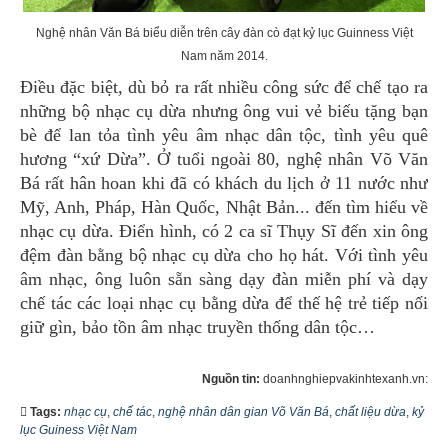
Nghệ nhân Văn Bá biểu diễn trên cây đàn cò đạt kỷ lục Guinness Việt
Nam năm 2014.
Điều đặc biệt, dù bỏ ra rất nhiều công sức để chế tạo ra
những bộ nhạc cụ dừa nhưng ông vui vẻ biếu tặng bạn
bè để lan tỏa tình yêu âm nhạc dân tộc, tình yêu quê
hương “xứ Dừa”. Ở tuổi ngoài 80, nghệ nhân Võ Văn
Bá rất hân hoan khi đã có khách du lịch ở 11 nước như
Mỹ, Anh, Pháp, Hàn Quốc, Nhật Bản... đến tìm hiểu về
nhạc cụ dừa. Điển hình, có 2 ca sĩ Thụy Sĩ đến xin ông
đệm đàn bằng bộ nhạc cụ dừa cho họ hát. Với tình yêu
âm nhạc, ông luôn sẵn sàng dạy đàn miễn phí và dạy
chế tác các loại nhạc cụ bằng dừa để thế hệ trẻ tiếp nối
giữ gìn, bảo tồn âm nhạc truyền thống dân tộc…
Nguồn tin:
doanhnghiepvakinhtexanh.vn:
Tags:
nhạc cụ
,
chế tác
,
nghệ nhân dân gian Võ Văn Bá
,
chất liệu dừa
,
kỷ
lục Guiness Việt Nam