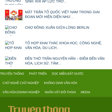
SINH: KHI ÁP LỰC TRỞ...
MẶT TRẬN TỔ QUỐC VIỆT NAM TRONG GIAI
ĐOẠN MỚI HIỆN DIỆN NHƯ...
CHỢ ĐỒNG XUÂN GIỮA LÒNG BERLIN
TỔ HỢP KHAI THÁC KHOA HỌC, CÔNG NGHỆ,
VĂN HÓA, DU LỊCH...
ĐỀN THỜ TRẦN NGUYÊN HÃN – ĐIỂM ĐẾN VĂN
HÓA, LỊCH SỬ, TÂM...
TRUYỀN THỐNG
PHÁT TRIỂN
DỌC MIỀN ĐẤT NƯỚC
CHỮ NGHỀ CHỮ NGHIỆP
KHÔNG GIAN VĂN HÓA
VĂN HÓA DOANH NGHIỆP
NHÂN VẬT ĐỐI THOẠI
MEDIA