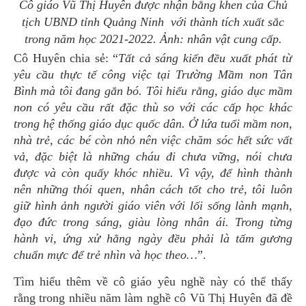
Cô giáo Vũ Thị Huyên được nhận bằng khen của Chủ
tịch UBND tỉnh Quảng Ninh với thành tích xuất sắc
trong năm học 2021-2022. Ảnh: nhân vật cung cấp.
Cô Huyên chia sẻ: “
Tất cả sáng kiến đều xuất phát từ
yêu cầu thực tế công việc tại Trường Mầm non Tân
Bình mà tôi đang gắn bó. Tôi hiểu rằng, giáo dục mầm
non có yêu cầu rất đặc thù so với các cấp học khác
trong hệ thống giáo dục quốc dân. Ở lứa tuổi mầm non,
nhà trẻ, các bé còn nhỏ nên việc chăm sóc hết sức vất
vả, đặc biệt là những cháu đi chưa vững, nói chưa
được và còn quấy khóc nhiều. Vì vậy, để hình thành
nên những thói quen, nhân cách tốt cho trẻ, tôi luôn
giữ hình ảnh người giáo viên với lối sống lành mạnh,
đạo đức trong sáng, giàu lòng nhân ái. Trong từng
hành vi, ứng xử hằng ngày đều phải là tấm gương
chuẩn mực để trẻ nhìn và học theo…
”.
Tìm hiểu thêm về cô giáo yêu nghề này có thể thấy
rằng trong nhiều năm làm nghề cô Vũ Thị Huyên đã đề