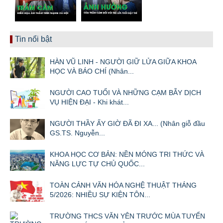
Tin nổi bật
HÀN VŨ LINH - NGƯỜI GIỮ LỬA GIỮA KHOA
HỌC VÀ BÁO CHÍ (Nhân...
NGƯỜI CAO TUỔI VÀ NHỮNG CẠM BẪY DỊCH
VỤ HIỆN ĐẠI - Khi khát...
NGƯỜI THẦY ẤY GIỜ ĐÃ ĐI XA... (Nhân giỗ đầu
GS.TS. Nguyễn...
KHOA HỌC CƠ BẢN: NỀN MÓNG TRI THỨC VÀ
NĂNG LỰC TỰ CHỦ QUỐC...
TOÀN CẢNH VĂN HÓA NGHỆ THUẬT THÁNG
5/2026: NHIỀU SỰ KIỆN TÔN...
TRƯỜNG THCS VĂN YÊN TRƯỚC MÙA TUYỂN