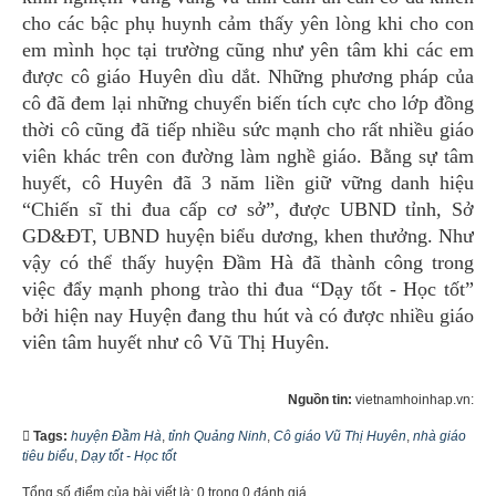
cho các bậc phụ huynh cảm thấy yên lòng khi cho con
em mình học tại trường cũng như yên tâm khi các em
được cô giáo Huyên dìu dắt. Những phương pháp của
cô đã đem lại những chuyển biến tích cực cho lớp đồng
thời cô cũng đã tiếp nhiều sức mạnh cho rất nhiều giáo
viên khác trên con đường làm nghề giáo. Bằng sự tâm
huyết, cô Huyên đã 3 năm liền giữ vững danh hiệu
“Chiến sĩ thi đua cấp cơ sở”, được UBND tỉnh, Sở
GD&ĐT, UBND huyện biểu dương, khen thưởng. Như
vậy có thể thấy huyện Đầm Hà đã thành công trong
việc đẩy mạnh phong trào thi đua “Dạy tốt - Học tốt”
bởi hiện nay Huyện đang thu hút và có được nhiều giáo
viên tâm huyết như cô Vũ Thị Huyên.
Nguồn tin:
vietnamhoinhap.vn:
Tags:
huyện Đầm Hà
,
tỉnh Quảng Ninh
,
Cô giáo Vũ Thị Huyên
,
nhà giáo
tiêu biểu
,
Dạy tốt - Học tốt
Tổng số điểm của bài viết là: 0 trong 0 đánh giá