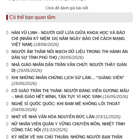
Click để đánh giá bài viết
Có thể bạn quan tâm
HÀN VŨ LINH - NGƯỜI GIỮ LỬA GIỮA KHOA HỌC VÀ BÁO
CHÍ (NHÂN KỶ NIỆM 101 NĂM NGÀY BÁO CHÍ CÁCH MẠNG
(18/06/2026)
VIỆT NAM)
NGƯỜI ÂM THẦM NỐI MẠCH DỮ LIỆU TRONG THI HÀNH ÁN
(30/05/2026)
DÂN SỰ TỈNH PHÚ THỌ
NHÀ GIÁO NHÂN DÂN TRẦN VĂN CHÚT: NGƯỜI THẦY GIẢN
(25/05/2026)
DỊ
KHI NHỮNG NHÂN CHỨNG LỊCH SỬ LÀM… “GIẢNG VIÊN”
(25/05/2026)
CÔ GIÁO TRẦN THỊ THẮM: NGƯỜI ĐẢNG VIÊN GƯƠNG MẪU
(16/05/2026)
– NHÀ GIÁO HẾT MÌNH, TẬN TỤY VÌ HỌC SINH
NGHỆ SĨ QUỐC QUỐC: KHI ĐAM MÊ KHÔNG LỐI THOÁT
(04/05/2026)
(03/11/2025)
NHỚ VỀ NHÀ VĂN HÓA NGUYỄN ĐỨC LÂN
NỮ NHÂN VIÊN QUÂN Y VỮNG CHUYÊN MÔN, NHIỆT TÌNH
(01/10/2025)
CÔNG TÁC HỘI
KỶ NIỆM VỀ HAI CHÚ THUẬN: NHỮNG NGƯỜI BẠN THÂN