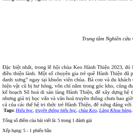
Trung tâm Nghiên cứu 
Đặc biệt nhất, trong lễ hội chùa Keo Hành Thiện 2023, đ
điều thiện lành. Một số chuyên gia trẻ quê Hành Thiện đã 
danh xưng” ngay tại khuôn viên chùa. Bà con và du khách t
hiện vật cũ bị hư hỏng, vốn chỉ nằm trong góc kho, cũng đư
kế hoạch Số hoá di sản làng Hành Thiện, để xây dựng hệ t
nhưng giá trị học vấn và văn hoá truyền thống chưa bao giờ
cả của các thế hệ tri thức trẻ Hành Thiện, để xứng đáng với 
Tags:
Hiếu học
,
truyền thống hiếu học
,
chùa Keo
,
Làng Khoa bảng
Tổng số điểm của bài viết là: 5 trong 1 đánh giá
Xếp hạng:
5
-
1
phiếu bầu