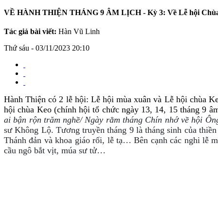
VỀ HÀNH THIỆN THÁNG 9 ÂM LỊCH - Kỳ 3: Về Lễ hội Chùa K
Tác giả bài viết:
Hàn Vũ Linh
Thứ sáu - 03/11/2023 20:10
Hành Thiện có 2 lễ hội: Lễ hội mùa xuân và Lễ hội chùa Keo
hội chùa Keo (chính hội tổ chức ngày 13, 14, 15 tháng 9 âm
ai bận rộn trăm nghề/ Ngày rằm tháng Chín nhớ về hội Ô
sư Không Lộ. Tương truyền tháng 9 là tháng sinh của thiền 
Thánh đản và khoa giáo rối, lễ tạ… Bên cạnh các nghi lễ ma
cầu ngô bắt vịt, múa sư tử…