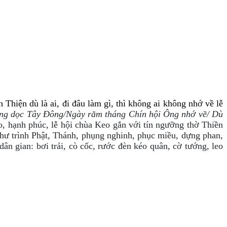
Thiện dù là ai, đi đâu làm gì, thì không ai không nhớ về lễ
ng dọc Tây Đông/Ngày rằm tháng Chín hội Ông nhớ về/ Dù
o, hạnh phúc, lễ hội chùa Keo gắn với tín ngưỡng thờ Thiền
 như trình Phật, Thánh, phụng nghinh, phục miều, dựng phan,
ân gian: bơi trải, cò cốc, rước đèn kéo quân, cờ tướng, leo