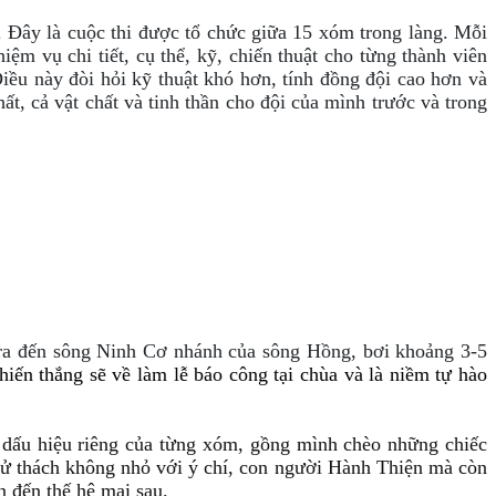
ớc. Đây là cuộc thi được tổ chức giữa 15 xóm trong làng. Mỗi
ệm vụ chi tiết, cụ thể, kỹ, chiến thuật cho từng thành viên
ều này đòi hỏi kỹ thuật khó hơn, tính đồng đội cao hơn và
ất, cả vật chất và tinh thần cho đội của mình trước và trong
, ra đến sông Ninh Cơ nhánh của sông Hồng, bơi khoảng 3-5
hiến thắng sẽ về làm lễ báo công tại chùa và là niềm tự hào
o dấu hiệu riêng của từng xóm, gồng mình chèo những chiếc
 thử thách không nhỏ với ý chí, con người Hành Thiện mà còn
n đến thế hệ mai sau.