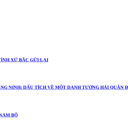
TÌNH XỨ BẮC GỬI LẠI
NG NINH: DẤU TÍCH VỀ MỘT DANH TƯỚNG HẢI QUÂN Đ
 NAM BỘ