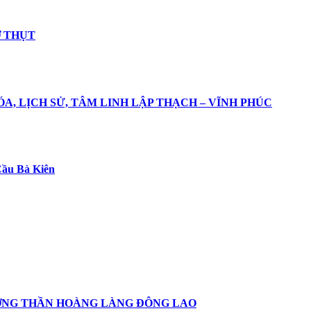
 THỤT
A, LỊCH SỬ, TÂM LINH LẬP THẠCH – VĨNH PHÚC
ầu Bà Kiên
ƯƠNG THẦN HOÀNG LÀNG ĐÔNG LAO