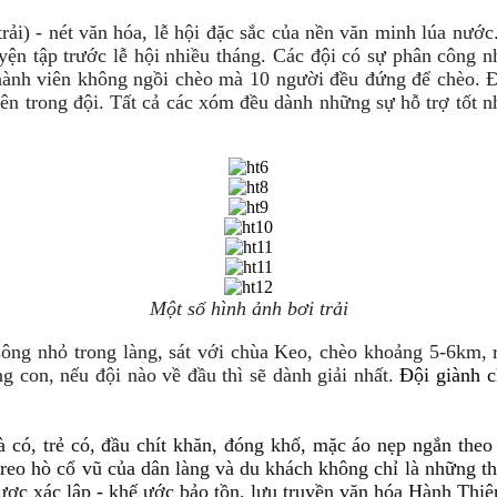
 trải) - nét văn hóa, lễ hội đặc sắc của nền văn minh lúa nư
n tập trước lễ hội nhiều tháng. Các đội có sự phân công nhi
hành viên không ngồi chèo mà 10 người đều đứng để chèo. Đi
iên trong đội. Tất cả các xóm đều dành những sự hỗ trợ tốt nh
Một số hình ảnh bơi trải
 sông nhỏ trong làng, sát với chùa Keo, chèo khoảng 5-6km
 con, nếu đội nào về đầu thì sẽ dành giải nhất.
Đội giành c
à có, trẻ có, đầu chít khăn, đóng khố, mặc áo nẹp ngắn the
ng reo hò cổ vũ của dân làng và du khách không chỉ là những
ược xác lập - khế ước bảo tồn, lưu truyền văn hóa Hành Thiệ