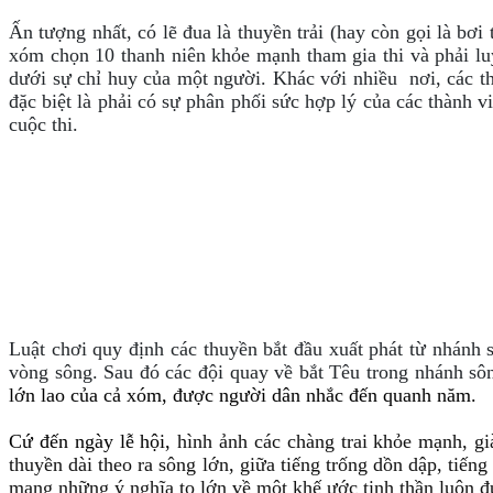
Ấn tượng nhất, có lẽ đua là thuyền trải (hay còn gọi là bơi
xóm chọn 10 thanh niên khỏe mạnh tham gia thi và phải luyệ
dưới sự chỉ huy của một người. Khác với nhiều nơi, các t
đặc biệt là phải có sự phân phối sức hợp lý của các thành v
cuộc thi.
Luật chơi quy định các thuyền bắt đầu xuất phát từ nhánh
vòng sông. Sau đó các đội quay về bắt Têu trong nhánh sông
lớn lao của cả xóm, được người dân nhắc đến quanh năm.
Cứ đến ngày lễ hội,
hình ảnh các chàng trai khỏe mạnh, gi
thuyền dài theo ra sông lớn, giữa tiếng trống dồn dập, tiế
mang những ý nghĩa to lớn về một khế ước tinh thần luôn đ