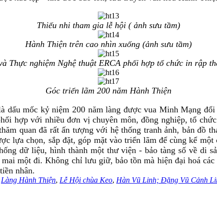
Thiếu nhi tham gia lễ hội ( ảnh sưu tầm)
Hành Thiện trên cao nhìn xuống (ảnh sưu tầm)
và Thực nghiệm Nghệ thuật ERCA phối hợp tổ chức in rập th
Góc triển lãm 200 năm Hành Thiện
ó là dấu mốc kỷ niệm 200 năm làng được vua Minh Mạng đổi
phối hợp với nhiều đơn vị chuyên môn, đồng nghiệp, tổ chức 
hăm quan đã rất ấn tượng với hệ thống tranh ảnh, bản đồ th
ợc lựa chọn, sắp đặt, góp mặt vào triển lãm để cùng kể một c
hống dữ liệu, hình thành một thư viện - bảo tàng số về di s
 mai một đi. Không chỉ lưu giữ, bảo tồn mà hiện đại hoá các
tiền nhân.
,
Làng Hành Thiện
,
Lễ Hội chùa Keo
,
Hàn Vũ Linh; Đặng Vũ Cảnh Li