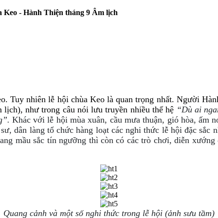
eo - Hành Thiện tháng 9 Âm lịch
. Tuy nhiên lễ hội chùa Keo là quan trọng nhất. Người Hành 
 lịch), như trong câu nói lưu truyền nhiều thế hệ
“Dù ai nga
ng”.
Khác với lễ hội mùa xuân, cầu mưa thuận, gió hòa, ấm n
sư, dân làng tổ chức hàng loạt các nghi thức lễ hội đặc sắc
ng mầu sắc tín ngưỡng thì còn có các trò chơi, diễn xướng d
Quang cảnh và một số nghi thức trong lễ hội (ảnh sưu tầm)