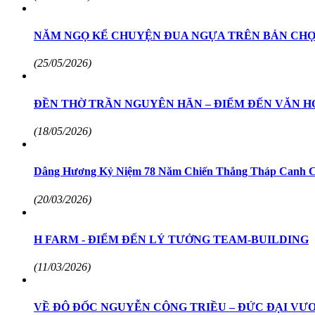
NĂM NGỌ KỂ CHUYỆN ĐUA NGỰA TRÊN BẢN CHỢ
(25/05/2026)
ĐỀN THỜ TRẦN NGUYÊN HÃN – ĐIỂM ĐẾN VĂN HÓ
(18/05/2026)
Dâng Hương Kỷ Niệm 78 Năm Chiến Thắng Tháp Canh C
(20/03/2026)
H FARM - ĐIỂM ĐẾN LÝ TƯỞNG TEAM-BUILDING
(11/03/2026)
VỀ ĐÔ ĐỐC NGUYỄN CÔNG TRIỀU – ĐỨC ĐẠI V